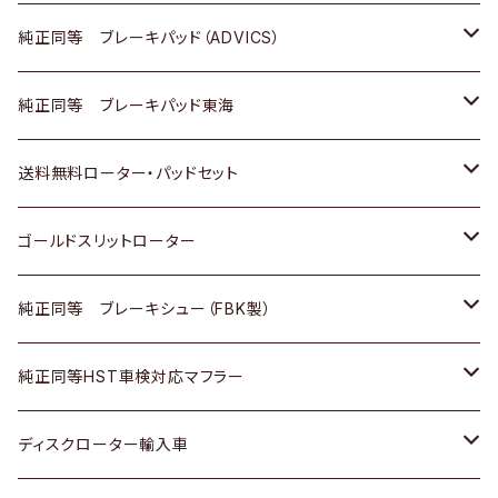
三菱
マツダ
三菱
ダイハツ
日産
いすゞ
ホンダ
トヨタ
純正同等 ブレーキパッド（ADVICS）
スバル
三菱
日野
マツダ
いすゞ
ダイハツ
スズキ
ホンダ
トヨタ
純正同等 ブレーキパッド東海
日野
日野
三菱ふそう
三菱
ダイハツ
マツダ
日産
スズキ
ホンダ
トヨタ
送料無料ローター・パッドセット
三菱ふそう
三菱ふそう
その他
スバル
マツダ
三菱
ダイハツ
日産
スズキ
ホンダ
トヨタ
ゴールドスリットローター
ＢＭＷ
三菱
マツダ
いすゞ
日産
日産
ホンダ
トヨタ
純正同等 ブレーキシュー（FBK製）
スバル
三菱
ダイハツ
ダイハツ
いすゞ
スズキ
ホンダ
ホンダ
純正同等HST車検対応マフラー
スバル
マツダ
マツダ
ダイハツ
日産
スズキ
スズキ
トヨタ
ディスクローター輸入車