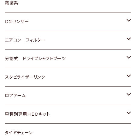
日野
三菱
マツダ
日産
スズキ
トヨタ
電装系
スバル
三菱
ダイハツ
ダイハツ
ホンダ
Ｏ２センサー
スバル
マツダ
三菱
スズキ
トヨタ
エアコン フィルター
三菱
スバル
日産
ホンダ
トヨタ
分割式 ドライブシャフトブーツ
スバル
いすゞ
スズキ
ホンダ
トヨタ
スタビライザーリンク
ダイハツ
日産
スズキ
ホンダ
トヨタ
ロアアーム
マツダ
ダイハツ
日産
スズキ
ホンダ
ホンダ
車種別専用ＨＩＤキット
三菱
マツダ
いすゞ
日産
スズキ
スズキ
トヨタ
タイヤチェーン