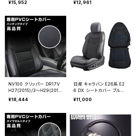
¥15,952
¥12,961
分 JP-YT108FR-WL
ング 1列目 JP-YT112F
NV100 クリッパー DR17V
日産 キャラバン E26系 E2
H27(2015)/3～H29(201
6 DX シートカバー ブルー
7)/5 シートカバー パンチ
テッチ PVC レザー フロン
¥18,444
¥11,000
ング 1列目 2列目 JP-Y
トのみ 1列目 JP-YT108F-
T112FS
BL