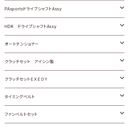
スバル
スバル
三菱
マツダ
ダイハツ
ダイハツ
スズキ
ＢＥＮＺ
ＢＥＮＺ
PAsportsドライブシャフトAssy
ＢＥＮＺ
スバル
三菱
マツダ
マツダ
日産
ＢＭＷ
ＢＭＷ
トヨタ
HDK ドライブシャフトAssy
スバル
三菱
三菱
いすゞ
GOLF
ＷＡＧＥＮ
ホンダ
スズキ
オートテンショナー
スバル
スバル
ダイハツ
ＷＡＧＥＮ
ＶＯＬＶＯ
スズキ
ダイハツ
トヨタ
クラッチセット アイシン製
マツダ
アストロ（シボレー）
日産
日産
ホンダ
クラッチセットＥＸＥＤＹ
三菱
クライスラー
ダイハツ
ホンダ
スズキ
ホンダ
タイミングベルト
スバル
マツダ
マツダ
ダイハツ
スズキ
トヨタ
ファンベルトセット