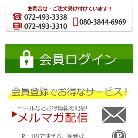
ホンダ
ホンダ
スズキ
日産
日産
三菱
ダイハツ
スバル
マツダ
三菱