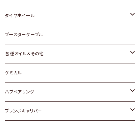
マツダ
スバル
三菱
ダイハツ
ダイハツ
日産
日産
タイヤホイール
レクサス
スバル
マツダ
スバル
ダイハツ
ダイハツ
トヨタ
ブースターケーブル
三菱
マツダ
マツダ
ホンダ
各種オイル＆その他
スバル
スバル
スズキ
ディーデル洗浄添加剤
ケミカル
日産
ハブベアリング
ダイハツ
トヨタ
ブレンボキャリパー
ホンダ
ホンダ