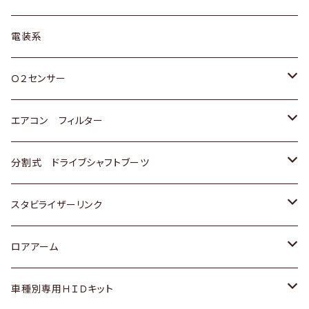
日野
三菱
マツダ
日産
スズキ
トヨタ
電装系
スバル
三菱
ダイハツ
ダイハツ
ホンダ
Ｏ２センサー
スバル
マツダ
三菱
スズキ
トヨタ
エアコン フィルター
三菱
スバル
日産
ホンダ
トヨタ
分割式 ドライブシャフトブーツ
スバル
いすゞ
スズキ
ホンダ
トヨタ
スタビライザーリンク
ダイハツ
日産
スズキ
ホンダ
トヨタ
ロアアーム
マツダ
ダイハツ
日産
スズキ
ホンダ
ホンダ
車種別専用ＨＩＤキット