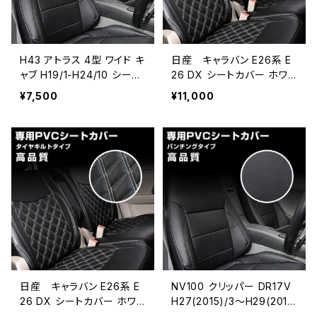
H43 アトラス 4型 ワイド キ
日産 キャラバン E26系 E
ャブ H19/1-H24/10 シート
26 DX シートカバー ホワイ
カバー パンチング ブラック
トステッチ PVC レザー フ
¥7,500
¥11,000
艶無し PVCレザー 運転席
ロントのみ 1列目 JP-YT1
右 JP-YT018R
08F-WL
日産 キャラバン E26系 E
NV100 クリッパー DR17V
26 DX シートカバー ホワイ
H27(2015)/3～H29(201
トステッチ PVC レザー 1台
7)/5 シートカバー パンチ