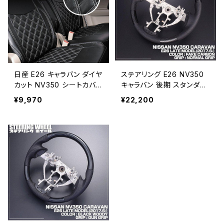
日産 E26 キャラバン ダイヤ
ステアリング E26 NV350
カット NV350 シートカバ
キャラバン 後期 スタンダー
ー ホワイトステッチ GX ラ
ド カーボン SN013D
¥9,970
¥22,200
イダー PVC レザーフロント
のみ助手+運転席側 JP-YT
107F-WL