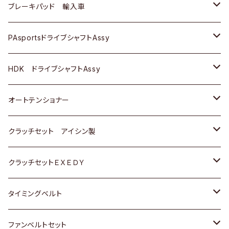
三菱
三菱
マツダ
ダイハツ
日産
日産
ホンダ
ＡＵＤＩ
ブレーキパッド 輸入車
スバル
スバル
三菱
マツダ
ダイハツ
ダイハツ
スズキ
ＢＥＮＺ
ＢＥＮＺ
PAsportsドライブシャフトAssy
ＢＥＮＺ
スバル
三菱
マツダ
マツダ
日産
ＢＭＷ
ＢＭＷ
トヨタ
HDK ドライブシャフトAssy
スバル
三菱
三菱
いすゞ
GOLF
ＷＡＧＥＮ
ホンダ
スズキ
オートテンショナー
スバル
スバル
ダイハツ
ＷＡＧＥＮ
ＶＯＬＶＯ
スズキ
ダイハツ
トヨタ
クラッチセット アイシン製
マツダ
アストロ（シボレー）
日産
日産
ホンダ
クラッチセットＥＸＥＤＹ
三菱
クライスラー
ダイハツ
ホンダ
スズキ
ホンダ
タイミングベルト
スバル
マツダ
マツダ
ダイハツ
スズキ
トヨタ
ファンベルトセット