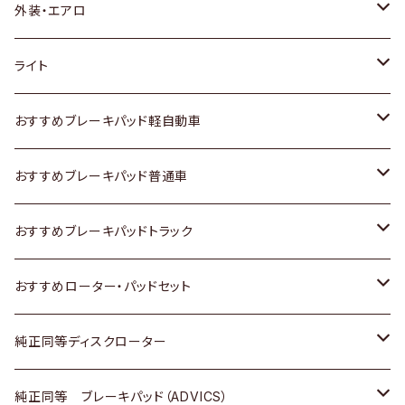
トヨタ
外装・エアロ
ホンダ
トヨタ
ライト
スズキ
ホンダ
トヨタ
おすすめブレーキパッド軽自動車
日産
スズキ
スズキ
トヨタ
おすすめブレーキパッド普通車
いすゞ
日産
日産
ホンダ
トヨタ
おすすめブレーキパッドトラック
ダイハツ
いすゞ
いすゞ
スズキ
ホンダ
トヨタ
おすすめローター・パッドセット
マツダ
ダイハツ
ダイハツ
日産
スズキ
日産
トヨタ
純正同等ディスクローター
三菱
マツダ
三菱
ダイハツ
日産
いすゞ
ホンダ
トヨタ
純正同等 ブレーキパッド（ADVICS）