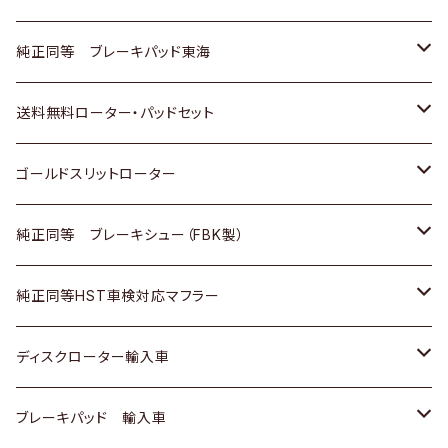
スバル
三菱
日野
マツダ
いすゞ
ダイハツ
スズキ
ホンダ
トヨタ
純正同等 ブレーキパッド東海
日野
日野
三菱ふそう
三菱
ダイハツ
マツダ
日産
スズキ
ホンダ
トヨタ
送料無料ローター・パッドセット
三菱ふそう
三菱ふそう
その他
スバル
マツダ
三菱
ダイハツ
日産
スズキ
ホンダ
トヨタ
ゴールドスリットローター
ＢＭＷ
三菱
マツダ
いすゞ
日産
日産
ホンダ
トヨタ
純正同等 ブレーキシュー（FBK製）
スバル
三菱
ダイハツ
ダイハツ
いすゞ
スズキ
ホンダ
ホンダ
純正同等HST車検対応マフラー
スバル
マツダ
マツダ
ダイハツ
日産
スズキ
スズキ
トヨタ
ディスクローター輸入車
三菱
三菱
マツダ
ダイハツ
日産
日産
ホンダ
ＡＵＤＩ
ブレーキパッド 輸入車