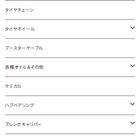
三菱
マツダ
いすゞ
日産
スズキ
スズキ
トヨタ
タイヤチェーン
マツダ
スバル
三菱
ダイハツ
ダイハツ
日産
日産
タイヤホイール
レクサス
スバル
マツダ
スバル
ダイハツ
ダイハツ
トヨタ
ブースターケーブル
三菱
マツダ
マツダ
ホンダ
各種オイル＆その他
スバル
スバル
スズキ
ディーデル洗浄添加剤
ケミカル
日産
ハブベアリング
ダイハツ
トヨタ
ブレンボキャリパー