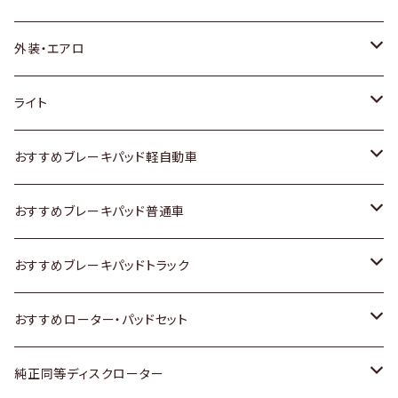
トヨタ
外装・エアロ
ホンダ
トヨタ
ライト
スズキ
ホンダ
トヨタ
おすすめブレーキパッド軽自動車
日産
スズキ
スズキ
トヨタ
おすすめブレーキパッド普通車
いすゞ
日産
日産
ホンダ
トヨタ
おすすめブレーキパッドトラック
ダイハツ
いすゞ
いすゞ
スズキ
ホンダ
トヨタ
おすすめローター・パッドセット
マツダ
ダイハツ
ダイハツ
日産
スズキ
日産
トヨタ
純正同等ディスクローター