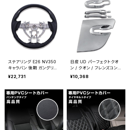
ステアリング E26 NV350
日産 UD パーフェクトクオ
キャラバン 後期 ガングリッ
ン / クオン / フレンズコンド
プ カーボン調 ZERO SN01
ル メッキ ドアハンドル ドア
¥22,731
¥10,368
2D
ノブ 6点セット H17.1～ AB
S製 貼り付け RM-TZ001