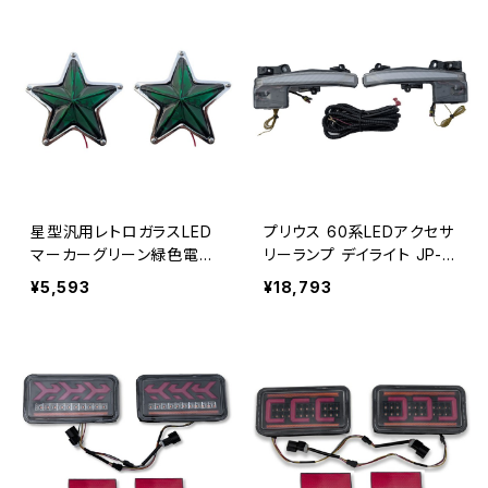
星型汎用レトロガラスLED
プリウス 60系LEDアクセサ
マーカーグリーン緑色電装
リーランプ デイライト JP-P
電飾装飾直径約144mm奥
R60-FOG
¥5,593
¥18,793
行約45ｍｍスターマーカ
ー12V/24V兼用 JP-LP013
-GRx2