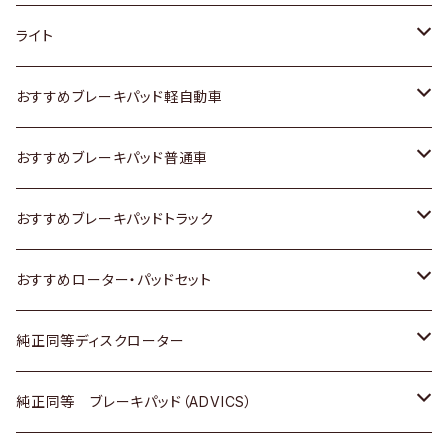
ホンダ
トヨタ
ライト
スズキ
ホンダ
トヨタ
おすすめブレーキパッド軽自動車
日産
スズキ
スズキ
トヨタ
おすすめブレーキパッド普通車
いすゞ
日産
日産
ホンダ
トヨタ
おすすめブレーキパッドトラック
ダイハツ
いすゞ
いすゞ
スズキ
ホンダ
トヨタ
おすすめローター・パッドセット
マツダ
ダイハツ
ダイハツ
日産
スズキ
日産
トヨタ
純正同等ディスクローター
三菱
マツダ
三菱
ダイハツ
日産
いすゞ
ホンダ
トヨタ
純正同等 ブレーキパッド（ADVICS）