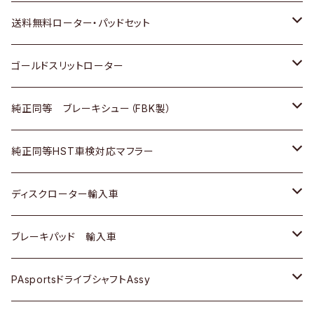
日野
日野
三菱ふそう
三菱
ダイハツ
マツダ
日産
スズキ
ホンダ
トヨタ
送料無料ローター・パッドセット
三菱ふそう
三菱ふそう
その他
スバル
マツダ
三菱
ダイハツ
日産
スズキ
ホンダ
トヨタ
ゴールドスリットローター
ＢＭＷ
三菱
マツダ
いすゞ
日産
日産
ホンダ
トヨタ
純正同等 ブレーキシュー（FBK製）
スバル
三菱
ダイハツ
ダイハツ
いすゞ
スズキ
ホンダ
ホンダ
純正同等HST車検対応マフラー
スバル
マツダ
マツダ
ダイハツ
日産
スズキ
スズキ
トヨタ
ディスクローター輸入車
三菱
三菱
マツダ
ダイハツ
日産
日産
ホンダ
ＡＵＤＩ
ブレーキパッド 輸入車
スバル
スバル
三菱
マツダ
ダイハツ
ダイハツ
スズキ
ＢＥＮＺ
ＢＥＮＺ
PAsportsドライブシャフトAssy