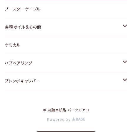
レクサス
スバル
マツダ
スバル
ダイハツ
ダイハツ
トヨタ
ブースターケーブル
三菱
マツダ
マツダ
ホンダ
各種オイル＆その他
スバル
スバル
スズキ
ディーデル洗浄添加剤
ケミカル
日産
ハブベアリング
ダイハツ
トヨタ
ブレンボキャリパー
ホンダ
ホンダ
© 自動車部品 パーツエアロ
スズキ
日産
Powered by