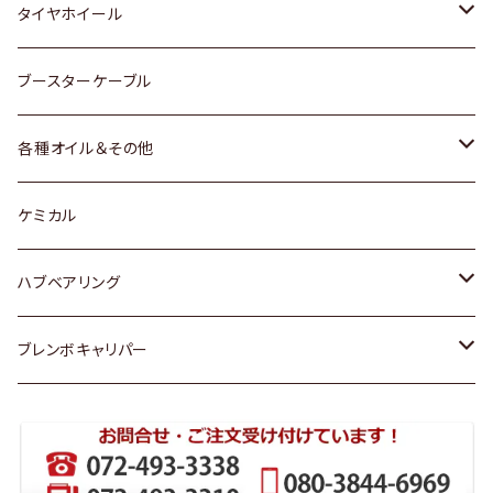
マツダ
スバル
三菱
ダイハツ
ダイハツ
日産
日産
タイヤホイール
レクサス
スバル
マツダ
スバル
ダイハツ
ダイハツ
トヨタ
ブースターケーブル
三菱
マツダ
マツダ
ホンダ
各種オイル＆その他
スバル
スバル
スズキ
ディーデル洗浄添加剤
ケミカル
日産
ハブベアリング
ダイハツ
トヨタ
ブレンボキャリパー
ホンダ
ホンダ
スズキ
日産