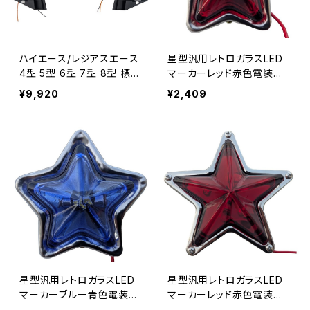
ハイエース/レジアスエース
星型汎用レトロガラスLED
4型 5型 6型 7型 8型 標
マーカーレッド赤色電装電
準/ワイド H25.12～LEDフォ
飾装飾直径約92mm奥行約
¥9,920
¥2,409
グランプユニット 全グレー
35ｍｍスターマーカー12
ド適合 左右セット JP-HIA
V/24V兼用単品1個売り JP
-FOG
-LP012-RD
星型汎用レトロガラスLED
星型汎用レトロガラスLED
マーカーブルー青色電装電
マーカーレッド赤色電装電
飾装飾直径約92mm奥行約
飾装飾直径約144mm奥行