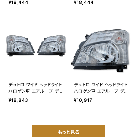
¥18,444
¥18,444
プ 左右セット タイプE JP-
左右セット タイプA JP-TLP
TLP-CRY-E
-HIJET510-A
デュトロ ワイド ヘッドライト
デュトロ ワイド ヘッドライト
ハロゲン車 エアループ デュ
ハロゲン車 エアループ デュ
トロ ワイドボディ左右セット
トロ ワイドボディ 左セット
¥18,843
¥10,917
運転助手席側 オートレベラ
助手席側 オートレベライザ
イザーfu JP-DYNA-HAT-L
ー付 JP-DYNA-HAT-L
R
もっと見る