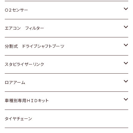
スバル
三菱
ダイハツ
ダイハツ
ホンダ
Ｏ２センサー
スバル
マツダ
三菱
スズキ
トヨタ
エアコン フィルター
三菱
スバル
日産
ホンダ
トヨタ
分割式 ドライブシャフトブーツ
スバル
いすゞ
スズキ
ホンダ
トヨタ
スタビライザーリンク
ダイハツ
日産
スズキ
ホンダ
トヨタ
ロアアーム
マツダ
ダイハツ
日産
スズキ
ホンダ
ホンダ
車種別専用ＨＩＤキット
三菱
マツダ
いすゞ
日産
スズキ
スズキ
トヨタ
タイヤチェーン