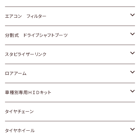
スバル
マツダ
三菱
スズキ
トヨタ
エアコン フィルター
三菱
スバル
日産
ホンダ
トヨタ
分割式 ドライブシャフトブーツ
スバル
いすゞ
スズキ
ホンダ
トヨタ
スタビライザーリンク
ダイハツ
日産
スズキ
ホンダ
トヨタ
ロアアーム
マツダ
ダイハツ
日産
スズキ
ホンダ
ホンダ
車種別専用ＨＩＤキット
三菱
マツダ
いすゞ
日産
スズキ
スズキ
トヨタ
タイヤチェーン
マツダ
スバル
三菱
ダイハツ
ダイハツ
日産
日産
タイヤホイール