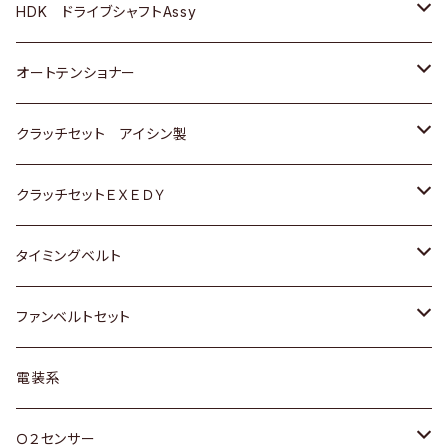
ＢＥＮＺ
スバル
三菱
マツダ
マツダ
日産
ＢＭＷ
ＢＭＷ
トヨタ
HDK ドライブシャフトAssy
スバル
三菱
三菱
いすゞ
GOLF
ＷＡＧＥＮ
ホンダ
スズキ
オートテンショナー
スバル
スバル
ダイハツ
ＷＡＧＥＮ
ＶＯＬＶＯ
スズキ
ダイハツ
トヨタ
クラッチセット アイシン製
マツダ
アストロ（シボレー）
日産
日産
ホンダ
クラッチセットＥＸＥＤＹ
三菱
クライスラー
ダイハツ
ホンダ
スズキ
ホンダ
タイミングベルト
スバル
マツダ
マツダ
ダイハツ
スズキ
トヨタ
ファンベルトセット
日野
三菱
マツダ
日産
スズキ
トヨタ
電装系
スバル
三菱
ダイハツ
ダイハツ
ホンダ
Ｏ２センサー