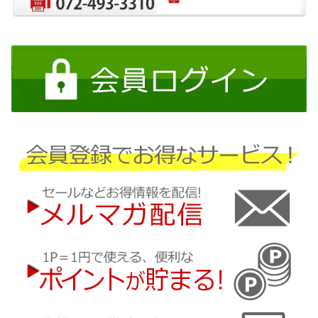
日産
三菱
ダイハツ
スバル
マツダ
三菱