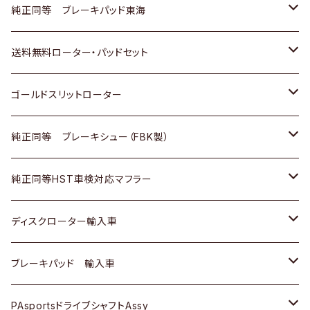
スバル
三菱
日野
マツダ
いすゞ
ダイハツ
スズキ
ホンダ
トヨタ
純正同等 ブレーキパッド東海
日野
日野
三菱ふそう
三菱
ダイハツ
マツダ
日産
スズキ
ホンダ
トヨタ
送料無料ローター・パッドセット
三菱ふそう
三菱ふそう
その他
スバル
マツダ
三菱
ダイハツ
日産
スズキ
ホンダ
トヨタ
ゴールドスリットローター
ＢＭＷ
三菱
マツダ
いすゞ
日産
日産
ホンダ
トヨタ
純正同等 ブレーキシュー（FBK製）
スバル
三菱
ダイハツ
ダイハツ
いすゞ
スズキ
ホンダ
ホンダ
純正同等HST車検対応マフラー
スバル
マツダ
マツダ
ダイハツ
日産
スズキ
スズキ
トヨタ
ディスクローター輸入車
三菱
三菱
マツダ
ダイハツ
日産
日産
ホンダ
ＡＵＤＩ
ブレーキパッド 輸入車
スバル
スバル
三菱
マツダ
ダイハツ
ダイハツ
スズキ
ＢＥＮＺ
ＢＥＮＺ
PAsportsドライブシャフトAssy