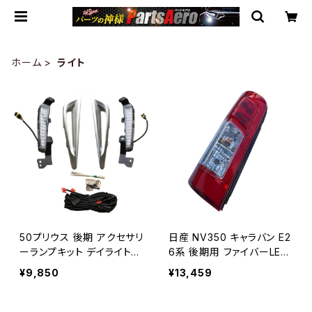
ホーム
ライト
50プリウス 後期 アクセサリ
日産 NV350 キャラバン E2
ーランプキット デイライト
6系 後期用 ファイバーLED
流れるウインカー JP-PURI
テールランプ 左(助手席側）
¥9,850
¥13,459
S50-FOG
JP091-LED-L+PX- NV35
0