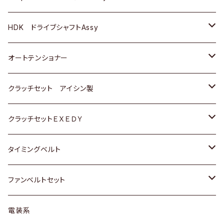
ＢＥＮＺ
スバル
三菱
マツダ
マツダ
日産
ＢＭＷ
ＢＭＷ
トヨタ
HDK ドライブシャフトAssy
スバル
三菱
三菱
いすゞ
GOLF
ＷＡＧＥＮ
ホンダ
スズキ
オートテンショナー
スバル
スバル
ダイハツ
ＷＡＧＥＮ
ＶＯＬＶＯ
スズキ
ダイハツ
トヨタ
クラッチセット アイシン製
マツダ
アストロ（シボレー）
日産
日産
ホンダ
クラッチセットＥＸＥＤＹ
三菱
クライスラー
ダイハツ
ホンダ
スズキ
ホンダ
タイミングベルト
スバル
マツダ
マツダ
ダイハツ
スズキ
トヨタ
ファンベルトセット
日野
三菱
マツダ
日産
スズキ
トヨタ
電装系