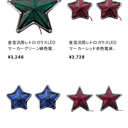
星型汎用レトロガラスLED
星型汎用レトロガラスLED
マーカーグリーン緑色電装
マーカーレッド赤色電装電
電飾装飾直径約144mm奥
飾装飾直径約92mm奥行約
¥3,246
¥3,728
行約45ｍｍスターマーカ
35ｍｍスターマーカー12
ー12V/24V兼用単品1個売
V/24V兼用 JP-LP012-RD
り JP-LP013-GR
x2