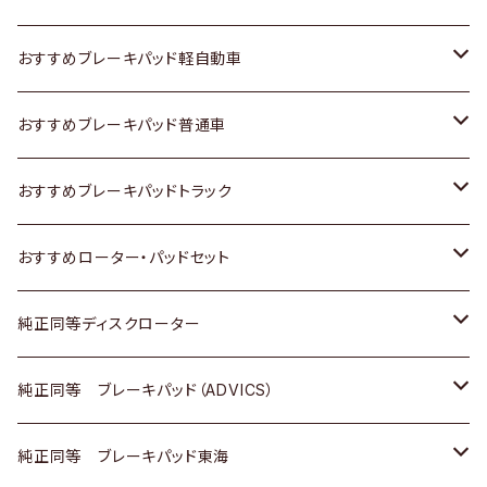
スズキ
ホンダ
トヨタ
おすすめブレーキパッド軽自動車
日産
スズキ
スズキ
トヨタ
おすすめブレーキパッド普通車
いすゞ
日産
日産
ホンダ
トヨタ
おすすめブレーキパッドトラック
ダイハツ
いすゞ
いすゞ
スズキ
ホンダ
トヨタ
おすすめローター・パッドセット
マツダ
ダイハツ
ダイハツ
日産
スズキ
日産
トヨタ
純正同等ディスクローター
三菱
マツダ
三菱
ダイハツ
日産
いすゞ
ホンダ
トヨタ
純正同等 ブレーキパッド（ADVICS）
スバル
三菱
日野
マツダ
いすゞ
ダイハツ
スズキ
ホンダ
トヨタ
純正同等 ブレーキパッド東海