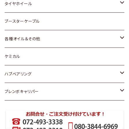
マツダ
スバル
三菱
ダイハツ
ダイハツ
日産
日産
タイヤホイール
レクサス
スバル
マツダ
スバル
ダイハツ
ダイハツ
トヨタ
ブースターケーブル
三菱
マツダ
マツダ
ホンダ
各種オイル＆その他
スバル
スバル
スズキ
ディーデル洗浄添加剤
ケミカル
日産
ハブベアリング
ダイハツ
トヨタ
ブレンボキャリパー
ホンダ
ホンダ
スズキ
日産