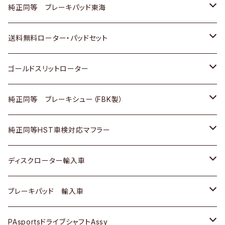
スバル
三菱
日野
マツダ
いすゞ
ダイハツ
スズキ
ホンダ
トヨタ
純正同等 ブレーキパッド東海
日野
日野
三菱ふそう
三菱
ダイハツ
マツダ
日産
スズキ
ホンダ
トヨタ
送料無料ローター・パッドセット
三菱ふそう
三菱ふそう
その他
スバル
マツダ
三菱
ダイハツ
日産
スズキ
ホンダ
トヨタ
ゴールドスリットローター
ＢＭＷ
三菱
マツダ
いすゞ
日産
日産
ホンダ
トヨタ
純正同等 ブレーキシュー（FBK製）
スバル
三菱
ダイハツ
ダイハツ
いすゞ
スズキ
ホンダ
ホンダ
純正同等HST車検対応マフラー
スバル
マツダ
マツダ
ダイハツ
日産
スズキ
スズキ
トヨタ
ディスクローター輸入車
三菱
三菱
マツダ
ダイハツ
日産
日産
ホンダ
ＡＵＤＩ
ブレーキパッド 輸入車
スバル
スバル
三菱
マツダ
ダイハツ
ダイハツ
スズキ
ＢＥＮＺ
ＢＥＮＺ
PAsportsドライブシャフトAssy