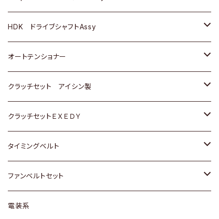
ＢＥＮＺ
スバル
三菱
マツダ
マツダ
日産
ＢＭＷ
ＢＭＷ
トヨタ
HDK ドライブシャフトAssy
スバル
三菱
三菱
いすゞ
GOLF
ＷＡＧＥＮ
ホンダ
スズキ
オートテンショナー
スバル
スバル
ダイハツ
ＷＡＧＥＮ
ＶＯＬＶＯ
スズキ
ダイハツ
トヨタ
クラッチセット アイシン製
マツダ
アストロ（シボレー）
日産
日産
ホンダ
クラッチセットＥＸＥＤＹ
三菱
クライスラー
ダイハツ
ホンダ
スズキ
ホンダ
タイミングベルト
スバル
マツダ
マツダ
ダイハツ
スズキ
トヨタ
ファンベルトセット
日野
三菱
マツダ
日産
スズキ
トヨタ
電装系