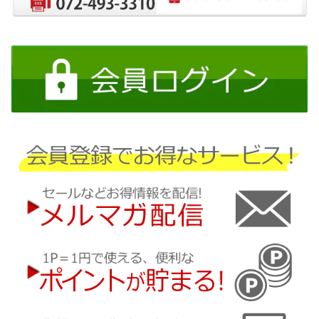
日産
三菱
ダイハツ
スバル
マツダ
三菱