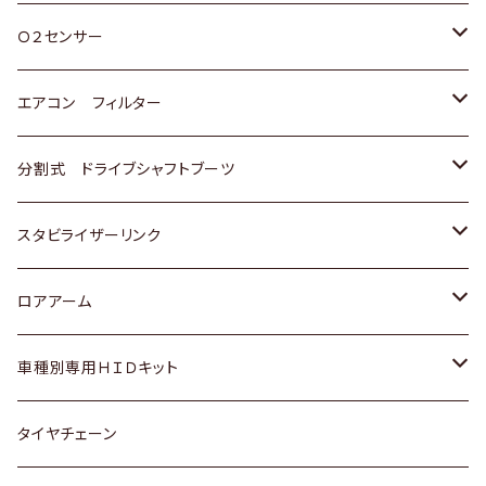
スバル
三菱
ダイハツ
ダイハツ
ホンダ
Ｏ２センサー
スバル
マツダ
三菱
スズキ
トヨタ
エアコン フィルター
三菱
スバル
日産
ホンダ
トヨタ
分割式 ドライブシャフトブーツ
スバル
いすゞ
スズキ
ホンダ
トヨタ
スタビライザーリンク
ダイハツ
日産
スズキ
ホンダ
トヨタ
ロアアーム
マツダ
ダイハツ
日産
スズキ
ホンダ
ホンダ
車種別専用ＨＩＤキット
三菱
マツダ
いすゞ
日産
スズキ
スズキ
トヨタ
タイヤチェーン