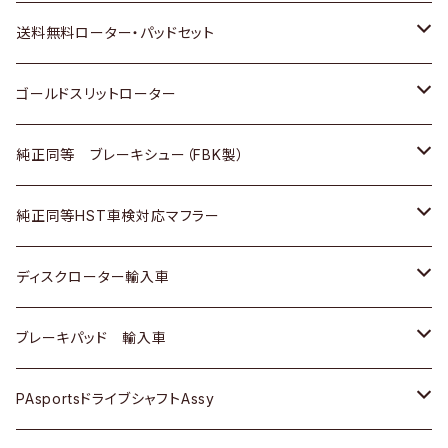
日野
日野
三菱ふそう
三菱
ダイハツ
マツダ
日産
スズキ
ホンダ
トヨタ
送料無料ローター・パッドセット
三菱ふそう
三菱ふそう
その他
スバル
マツダ
三菱
ダイハツ
日産
スズキ
ホンダ
トヨタ
ゴールドスリットローター
ＢＭＷ
三菱
マツダ
いすゞ
日産
日産
ホンダ
トヨタ
純正同等 ブレーキシュー（FBK製）
スバル
三菱
ダイハツ
ダイハツ
いすゞ
スズキ
ホンダ
ホンダ
純正同等HST車検対応マフラー
スバル
マツダ
マツダ
ダイハツ
日産
スズキ
スズキ
トヨタ
ディスクローター輸入車
三菱
三菱
マツダ
ダイハツ
日産
日産
ホンダ
ＡＵＤＩ
ブレーキパッド 輸入車
スバル
スバル
三菱
マツダ
ダイハツ
ダイハツ
スズキ
ＢＥＮＺ
ＢＥＮＺ
PAsportsドライブシャフトAssy