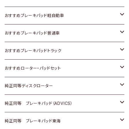
スズキ
ホンダ
トヨタ
おすすめブレーキパッド軽自動車
日産
スズキ
スズキ
トヨタ
おすすめブレーキパッド普通車
いすゞ
日産
日産
ホンダ
トヨタ
おすすめブレーキパッドトラック
ダイハツ
いすゞ
いすゞ
スズキ
ホンダ
トヨタ
おすすめローター・パッドセット
マツダ
ダイハツ
ダイハツ
日産
スズキ
日産
トヨタ
純正同等ディスクローター
三菱
マツダ
三菱
ダイハツ
日産
いすゞ
ホンダ
トヨタ
純正同等 ブレーキパッド（ADVICS）
スバル
三菱
日野
マツダ
いすゞ
ダイハツ
スズキ
ホンダ
トヨタ
純正同等 ブレーキパッド東海