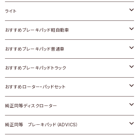
ホンダ
トヨタ
ライト
スズキ
ホンダ
トヨタ
おすすめブレーキパッド軽自動車
日産
スズキ
スズキ
トヨタ
おすすめブレーキパッド普通車
いすゞ
日産
日産
ホンダ
トヨタ
おすすめブレーキパッドトラック
ダイハツ
いすゞ
いすゞ
スズキ
ホンダ
トヨタ
おすすめローター・パッドセット
マツダ
ダイハツ
ダイハツ
日産
スズキ
日産
トヨタ
純正同等ディスクローター
三菱
マツダ
三菱
ダイハツ
日産
いすゞ
ホンダ
トヨタ
純正同等 ブレーキパッド（ADVICS）