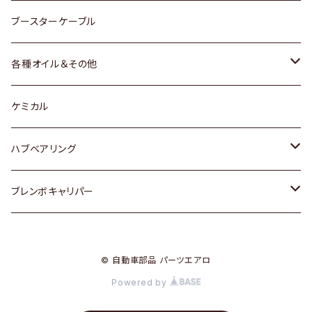
レクサス
スバル
マツダ
スバル
ダイハツ
ダイハツ
トヨタ
ブースターケーブル
三菱
マツダ
マツダ
ホンダ
各種オイル＆その他
スバル
スバル
スズキ
ディーデル洗浄添加剤
ケミカル
日産
ハブベアリング
ダイハツ
トヨタ
ブレンボキャリパー
ホンダ
ホンダ
© 自動車部品 パーツエアロ
スズキ
日産
Powered by