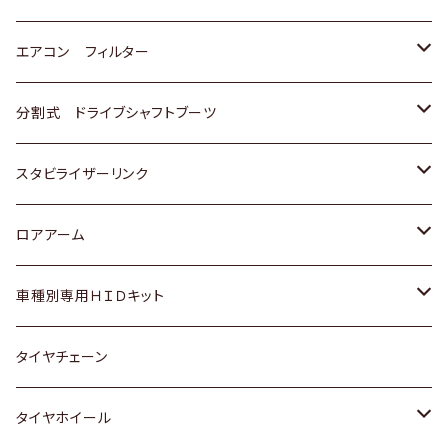
スバル
マツダ
三菱
スズキ
トヨタ
エアコン フィルター
三菱
スバル
日産
ホンダ
トヨタ
分割式 ドライブシャフトブーツ
スバル
いすゞ
スズキ
ホンダ
トヨタ
スタビライザーリンク
ダイハツ
日産
スズキ
ホンダ
トヨタ
ロアアーム
マツダ
ダイハツ
日産
スズキ
ホンダ
ホンダ
車種別専用ＨＩＤキット
三菱
マツダ
いすゞ
日産
スズキ
スズキ
トヨタ
タイヤチェーン
マツダ
スバル
三菱
ダイハツ
ダイハツ
日産
日産
タイヤホイール