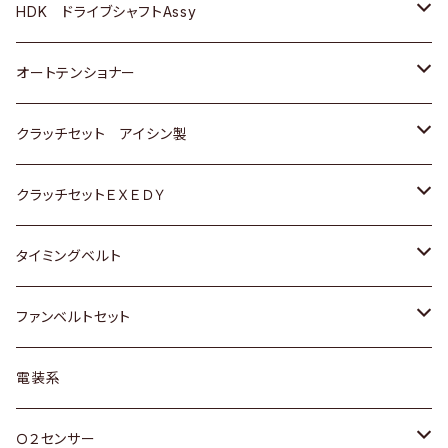
ＢＥＮＺ
スバル
三菱
マツダ
マツダ
日産
ＢＭＷ
ＢＭＷ
トヨタ
HDK ドライブシャフトAssy
スバル
三菱
三菱
いすゞ
GOLF
ＷＡＧＥＮ
ホンダ
スズキ
オートテンショナー
スバル
スバル
ダイハツ
ＷＡＧＥＮ
ＶＯＬＶＯ
スズキ
ダイハツ
トヨタ
クラッチセット アイシン製
マツダ
アストロ（シボレー）
日産
日産
ホンダ
クラッチセットＥＸＥＤＹ
三菱
クライスラー
ダイハツ
ホンダ
スズキ
ホンダ
タイミングベルト
スバル
マツダ
マツダ
ダイハツ
スズキ
トヨタ
ファンベルトセット
日野
三菱
マツダ
日産
スズキ
トヨタ
電装系
スバル
三菱
ダイハツ
ダイハツ
ホンダ
Ｏ２センサー