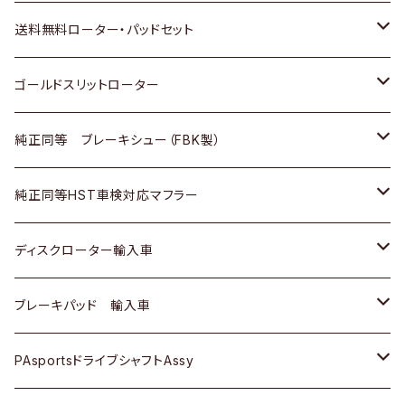
日野
日野
三菱ふそう
三菱
ダイハツ
マツダ
日産
スズキ
ホンダ
トヨタ
送料無料ローター・パッドセット
三菱ふそう
三菱ふそう
その他
スバル
マツダ
三菱
ダイハツ
日産
スズキ
ホンダ
トヨタ
ゴールドスリットローター
ＢＭＷ
三菱
マツダ
いすゞ
日産
日産
ホンダ
トヨタ
純正同等 ブレーキシュー（FBK製）
スバル
三菱
ダイハツ
ダイハツ
いすゞ
スズキ
ホンダ
ホンダ
純正同等HST車検対応マフラー
スバル
マツダ
マツダ
ダイハツ
日産
スズキ
スズキ
トヨタ
ディスクローター輸入車
三菱
三菱
マツダ
ダイハツ
日産
日産
ホンダ
ＡＵＤＩ
ブレーキパッド 輸入車
スバル
スバル
三菱
マツダ
ダイハツ
ダイハツ
スズキ
ＢＥＮＺ
ＢＥＮＺ
PAsportsドライブシャフトAssy