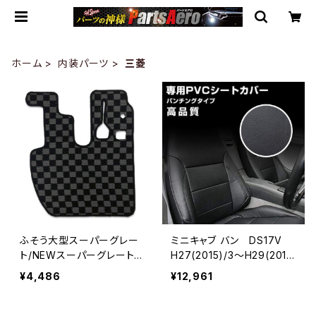
ホーム
内装パーツ
三菱
ふそう大型スーパーグレー
ミニキャブ バン DS17V
ト/NEWスーパーグレート H
H27(2015)/3～H29(201
８.６~ ブラック×グレー チェ
7)/5 シートカバーパンチ
¥4,486
¥12,961
ック柄 フロアマット 運転席
ングレザー 1列目 JP-YT1
側 グレーチェック AP-M00
12F
8