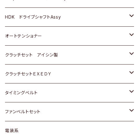
ＢＥＮＺ
スバル
三菱
マツダ
マツダ
日産
ＢＭＷ
ＢＭＷ
トヨタ
HDK ドライブシャフトAssy
スバル
三菱
三菱
いすゞ
GOLF
ＷＡＧＥＮ
ホンダ
スズキ
オートテンショナー
スバル
スバル
ダイハツ
ＷＡＧＥＮ
ＶＯＬＶＯ
スズキ
ダイハツ
トヨタ
クラッチセット アイシン製
マツダ
アストロ（シボレー）
日産
日産
ホンダ
クラッチセットＥＸＥＤＹ
三菱
クライスラー
ダイハツ
ホンダ
スズキ
ホンダ
タイミングベルト
スバル
マツダ
マツダ
ダイハツ
スズキ
トヨタ
ファンベルトセット
日野
三菱
マツダ
日産
スズキ
トヨタ
電装系