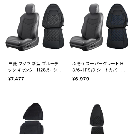
三菱 フソウ 新型 ブルーテ
ふそう スーパーグレート H
ック キャンターH28.5- シ
8/6~H19/3 シートカバー
ートカバー ワイド キャブ ふ
ダイヤカット ステッチ ブル
¥7,477
¥6,979
そう 日産 アトラス ダイヤカ
ー キルト 艶無し PVCレザ
ット ステッチ JP-YT041R-
ー 助手席 左 JP-YT005L-
WL
BL