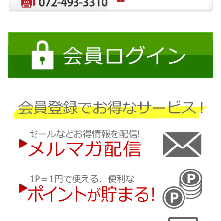
日産
三菱
ダイハツ
スバル
マツダ
三菱