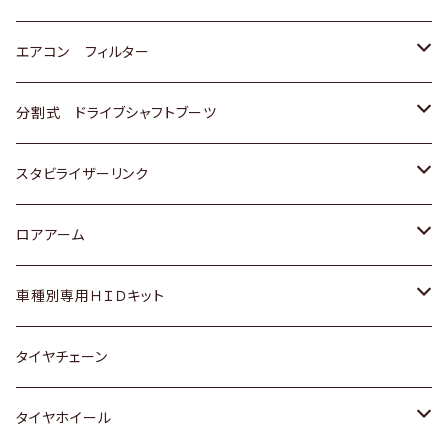
スバル
マツダ
三菱
スズキ
トヨタ
エアコン フィルター
三菱
スバル
日産
ホンダ
トヨタ
分割式 ドライブシャフトブーツ
スバル
いすゞ
スズキ
ホンダ
トヨタ
スタビライザーリンク
ダイハツ
日産
スズキ
ホンダ
トヨタ
ロアアーム
マツダ
ダイハツ
日産
スズキ
ホンダ
ホンダ
車種別専用ＨＩＤキット
三菱
マツダ
いすゞ
日産
スズキ
スズキ
トヨタ
タイヤチェーン
マツダ
スバル
三菱
ダイハツ
ダイハツ
日産
日産
タイヤホイール