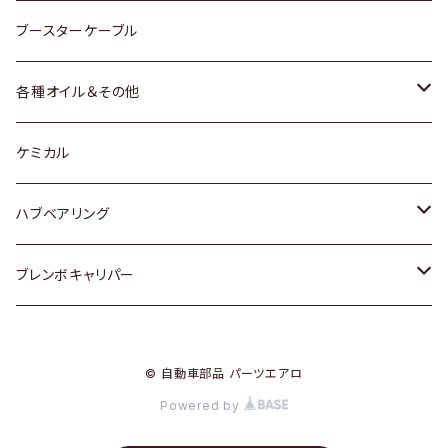
レクサス
スバル
マツダ
スバル
ダイハツ
ダイハツ
トヨタ
ブースターケーブル
三菱
マツダ
マツダ
ホンダ
各種オイル＆その他
スバル
スバル
スズキ
ディーデル洗浄添加剤
ケミカル
日産
ハブベアリング
ダイハツ
トヨタ
ブレンボキャリパー
ホンダ
ホンダ
© 自動車部品 パーツエアロ
スズキ
日産
Powered by