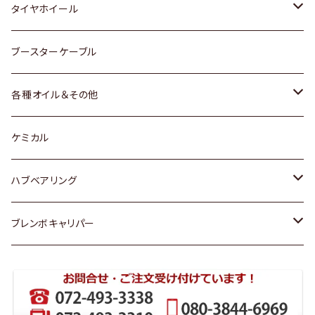
マツダ
スバル
三菱
ダイハツ
ダイハツ
日産
日産
タイヤホイール
レクサス
スバル
マツダ
スバル
ダイハツ
ダイハツ
トヨタ
ブースターケーブル
三菱
マツダ
マツダ
ホンダ
各種オイル＆その他
スバル
スバル
スズキ
ディーデル洗浄添加剤
ケミカル
日産
ハブベアリング
ダイハツ
トヨタ
ブレンボキャリパー
ホンダ
ホンダ
スズキ
日産