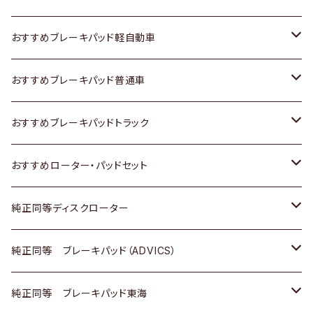
スズキ
ホンダ
トヨタ
おすすめブレーキパッド軽自動車
日産
スズキ
スズキ
トヨタ
おすすめブレーキパッド普通車
いすゞ
日産
日産
ホンダ
トヨタ
おすすめブレーキパッドトラック
ダイハツ
いすゞ
いすゞ
スズキ
ホンダ
トヨタ
おすすめローター・パッドセット
マツダ
ダイハツ
ダイハツ
日産
スズキ
日産
トヨタ
純正同等ディスクローター
三菱
マツダ
三菱
ダイハツ
日産
いすゞ
ホンダ
トヨタ
純正同等 ブレーキパッド（ADVICS）
スバル
三菱
日野
マツダ
いすゞ
ダイハツ
スズキ
ホンダ
トヨタ
純正同等 ブレーキパッド東海