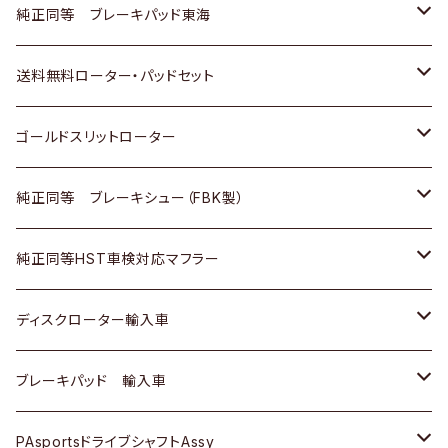
スバル
三菱
日野
マツダ
いすゞ
ダイハツ
スズキ
ホンダ
トヨタ
純正同等 ブレーキパッド東海
日野
日野
三菱ふそう
三菱
ダイハツ
マツダ
日産
スズキ
ホンダ
トヨタ
送料無料ローター・パッドセット
三菱ふそう
三菱ふそう
その他
スバル
マツダ
三菱
ダイハツ
日産
スズキ
ホンダ
トヨタ
ゴールドスリットローター
ＢＭＷ
三菱
マツダ
いすゞ
日産
日産
ホンダ
トヨタ
純正同等 ブレーキシュー（FBK製）
スバル
三菱
ダイハツ
ダイハツ
いすゞ
スズキ
ホンダ
ホンダ
純正同等HST車検対応マフラー
スバル
マツダ
マツダ
ダイハツ
日産
スズキ
スズキ
トヨタ
ディスクローター輸入車
三菱
三菱
マツダ
ダイハツ
日産
日産
ホンダ
ＡＵＤＩ
ブレーキパッド 輸入車
スバル
スバル
三菱
マツダ
ダイハツ
ダイハツ
スズキ
ＢＥＮＺ
ＢＥＮＺ
PAsportsドライブシャフトAssy