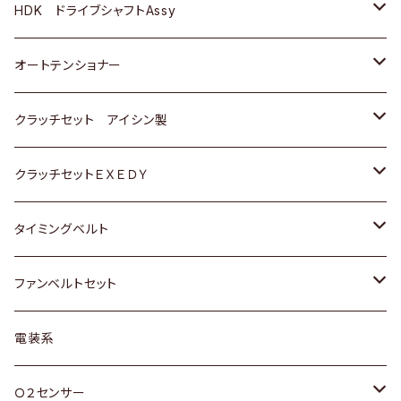
ＢＥＮＺ
スバル
三菱
マツダ
マツダ
日産
ＢＭＷ
ＢＭＷ
トヨタ
HDK ドライブシャフトAssy
スバル
三菱
三菱
いすゞ
GOLF
ＷＡＧＥＮ
ホンダ
スズキ
オートテンショナー
スバル
スバル
ダイハツ
ＷＡＧＥＮ
ＶＯＬＶＯ
スズキ
ダイハツ
トヨタ
クラッチセット アイシン製
マツダ
アストロ（シボレー）
日産
日産
ホンダ
クラッチセットＥＸＥＤＹ
三菱
クライスラー
ダイハツ
ホンダ
スズキ
ホンダ
タイミングベルト
スバル
マツダ
マツダ
ダイハツ
スズキ
トヨタ
ファンベルトセット
日野
三菱
マツダ
日産
スズキ
トヨタ
電装系
スバル
三菱
ダイハツ
ダイハツ
ホンダ
Ｏ２センサー