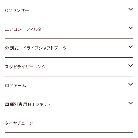
スバル
三菱
ダイハツ
ダイハツ
ホンダ
Ｏ２センサー
スバル
マツダ
三菱
スズキ
トヨタ
エアコン フィルター
三菱
スバル
日産
ホンダ
トヨタ
分割式 ドライブシャフトブーツ
スバル
いすゞ
スズキ
ホンダ
トヨタ
スタビライザーリンク
ダイハツ
日産
スズキ
ホンダ
トヨタ
ロアアーム
マツダ
ダイハツ
日産
スズキ
ホンダ
ホンダ
車種別専用ＨＩＤキット
三菱
マツダ
いすゞ
日産
スズキ
スズキ
トヨタ
タイヤチェーン