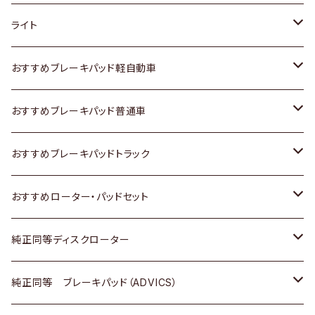
ホンダ
トヨタ
ライト
スズキ
ホンダ
トヨタ
おすすめブレーキパッド軽自動車
日産
スズキ
スズキ
トヨタ
おすすめブレーキパッド普通車
いすゞ
日産
日産
ホンダ
トヨタ
おすすめブレーキパッドトラック
ダイハツ
いすゞ
いすゞ
スズキ
ホンダ
トヨタ
おすすめローター・パッドセット
マツダ
ダイハツ
ダイハツ
日産
スズキ
日産
トヨタ
純正同等ディスクローター
三菱
マツダ
三菱
ダイハツ
日産
いすゞ
ホンダ
トヨタ
純正同等 ブレーキパッド（ADVICS）