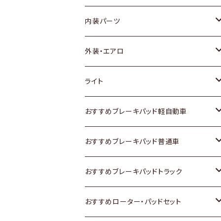
内装パーツ
トヨタ
外装・エアロ
ホンダ
トヨタ
ライト
スズキ
ホンダ
トヨタ
おすすめブレーキパッド軽自動車
日産
スズキ
スズキ
トヨタ
おすすめブレーキパッド普通車
いすゞ
日産
日産
ホンダ
トヨタ
おすすめブレーキパッドトラック
ダイハツ
いすゞ
いすゞ
スズキ
ホンダ
トヨタ
おすすめローター・パッドセット