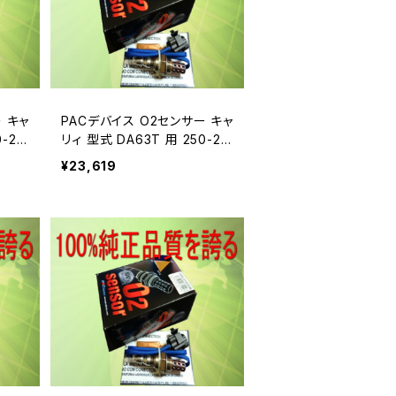
 キャ
PACデバイス O2センサー キャ
0-24
リィ 型式 DA63T 用 250-24
338A
¥23,619