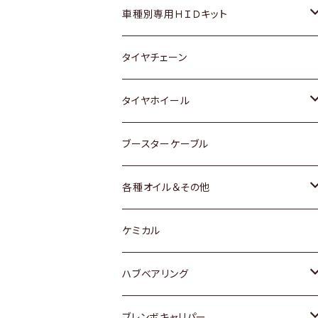
マツダ
ダイハツ
日産
スズキ
ホンダ
ホンダ
車種別専用ＨＩＤキット
三菱
マツダ
いすゞ
日産
スズキ
スズキ
トヨタ
タイヤチェーン
マツダ
スバル
三菱
ダイハツ
ダイハツ
日産
日産
タイヤホイール
レクサス
スバル
マツダ
スバル
ダイハツ
ダイハツ
トヨタ
ブースターケーブル
三菱
マツダ
マツダ
ホンダ
各種オイル＆その他
スバル
スバル
スズキ
ディーデル洗浄添加剤
ケミカル
日産
ハブベアリング
ダイハツ
トヨタ
ブレンボキャリパー