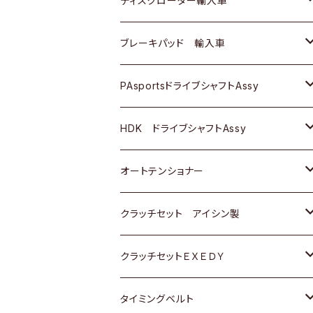
ディスクローター輸入車
三菱
三菱
マツダ
ダイハツ
日産
日産
ホンダ
ＡＵＤＩ
ブレーキパッド 輸入車
スバル
スバル
三菱
マツダ
ダイハツ
ダイハツ
スズキ
ＢＥＮＺ
ＢＥＮＺ
PAsportsドライブシャフトAssy
ＢＥＮＺ
スバル
三菱
マツダ
マツダ
日産
ＢＭＷ
ＢＭＷ
トヨタ
HDK ドライブシャフトAssy
スバル
三菱
三菱
いすゞ
GOLF
ＷＡＧＥＮ
ホンダ
スズキ
オートテンショナー
スバル
スバル
ダイハツ
ＷＡＧＥＮ
ＶＯＬＶＯ
スズキ
ダイハツ
トヨタ
クラッチセット アイシン製
マツダ
アストロ（シボレー）
日産
日産
ホンダ
クラッチセットＥＸＥＤＹ
三菱
クライスラー
ダイハツ
ホンダ
スズキ
ホンダ
タイミングベルト