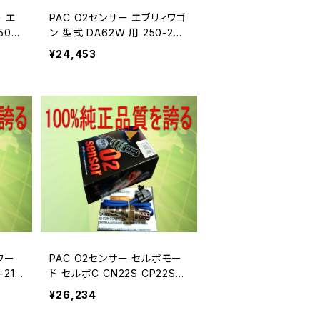
 エ
PAC O2センサー エブリィワゴ
50-2
ン 型式 DA62W 用 250-240
60A
¥24,453
ワー
PAC O2センサー セルボモー
-210
ド セルボC CN22S CP22S用
250-21068A
¥26,234