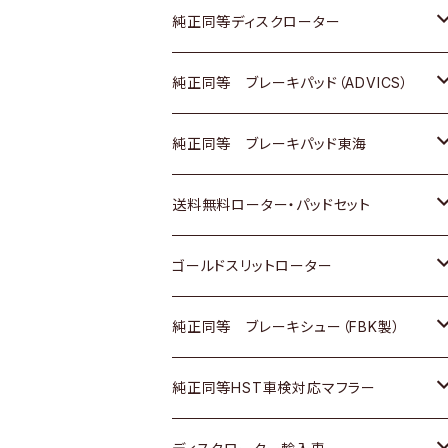
マツダ
ダイハツ
ダイハツ
日産
スズキ
日産
トヨタ
純正同等ディスクローター
三菱
マツダ
三菱
ダイハツ
日産
いすゞ
ホンダ
トヨタ
純正同等 ブレーキパッド（ADVICS）
スバル
三菱
日野
マツダ
いすゞ
ダイハツ
スズキ
ホンダ
トヨタ
純正同等 ブレーキパッド東海
日野
日野
三菱ふそう
三菱
ダイハツ
マツダ
日産
スズキ
ホンダ
トヨタ
送料無料ローター・パッドセット
三菱ふそう
三菱ふそう
その他
スバル
マツダ
三菱
ダイハツ
日産
スズキ
ホンダ
トヨタ
ゴールドスリットローター
ＢＭＷ
三菱
マツダ
いすゞ
日産
日産
ホンダ
トヨタ
純正同等 ブレーキシュー（FBK製）
スバル
三菱
ダイハツ
ダイハツ
いすゞ
スズキ
ホンダ
ホンダ
純正同等HST車検対応マフラー
スバル
マツダ
マツダ
ダイハツ
日産
スズキ
スズキ
トヨタ