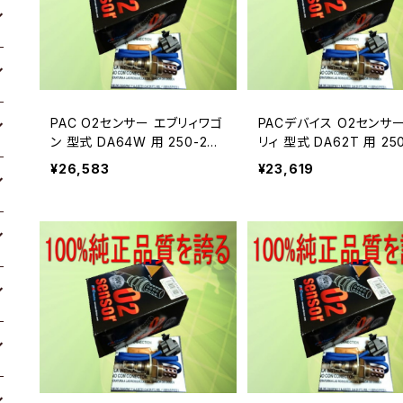
PAC O2センサー エブリィワゴ
PACデバイス O2センサー
ン 型式 DA64W 用 250-249
リィ 型式 DA62T 用 25
28A
338A
¥26,583
¥23,619