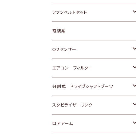
スバル
マツダ
マツダ
ダイハツ
スズキ
トヨタ
ファンベルトセット
日野
三菱
マツダ
日産
スズキ
トヨタ
電装系
スバル
三菱
ダイハツ
ダイハツ
ホンダ
Ｏ２センサー
スバル
マツダ
三菱
スズキ
トヨタ
エアコン フィルター
三菱
スバル
日産
ホンダ
トヨタ
分割式 ドライブシャフトブーツ
スバル
いすゞ
スズキ
ホンダ
トヨタ
スタビライザーリンク
ダイハツ
日産
スズキ
ホンダ
トヨタ
ロアアーム