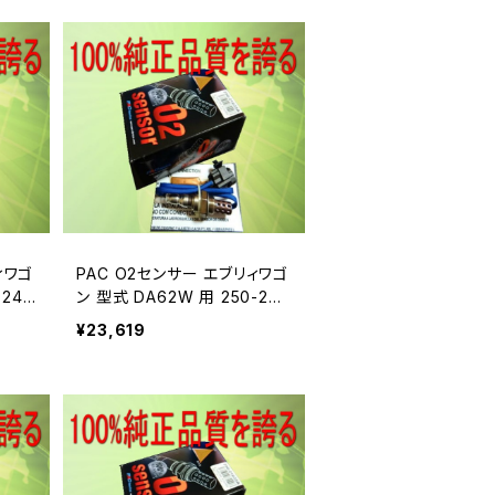
ィワゴ
PAC O2センサー エブリィワゴ
-243
ン 型式 DA62W 用 250-243
38A
¥23,619