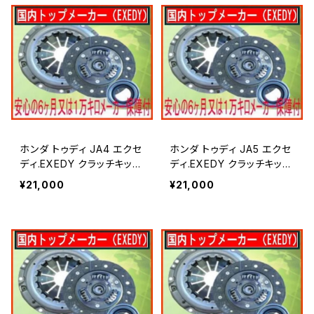
ホンダ トゥディ JA4 エクセ
ホンダ トゥディ JA5 エクセ
ディ.EXEDY クラッチキット
ディ.EXEDY クラッチキット
3点セット HCK012
3点セット HCK012
¥21,000
¥21,000