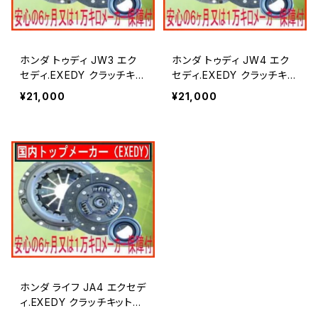
ホンダ トゥディ JW3 エク
ホンダ トゥディ JW4 エク
セディ.EXEDY クラッチキッ
セディ.EXEDY クラッチキッ
ト3点セット HCK012
ト3点セット HCK012
¥21,000
¥21,000
ホンダ ライフ JA4 エクセデ
ィ.EXEDY クラッチキット3
点セット HCK012