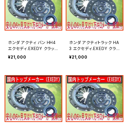
ホンダ アクティ バン HH4
ホンダ アクティトラック HA
エクセディ.EXEDY クラッチ
3 エクセディ.EXEDY クラッ
キット3点セット HCK012
チキット3点セット HCK012
¥21,000
¥21,000