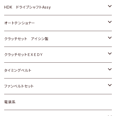
ＢＥＮＺ
スバル
三菱
マツダ
マツダ
日産
ＢＭＷ
ＢＭＷ
トヨタ
HDK ドライブシャフトAssy
スバル
三菱
三菱
いすゞ
GOLF
ＷＡＧＥＮ
ホンダ
スズキ
オートテンショナー
スバル
スバル
ダイハツ
ＷＡＧＥＮ
ＶＯＬＶＯ
スズキ
ダイハツ
トヨタ
クラッチセット アイシン製
マツダ
アストロ（シボレー）
日産
日産
ホンダ
クラッチセットＥＸＥＤＹ
三菱
クライスラー
ダイハツ
ホンダ
スズキ
ホンダ
タイミングベルト
スバル
マツダ
マツダ
ダイハツ
スズキ
トヨタ
ファンベルトセット
日野
三菱
マツダ
日産
スズキ
トヨタ
電装系