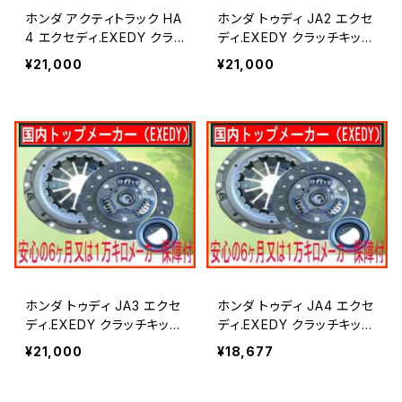
ホンダ アクティトラック HA
ホンダ トゥディ JA2 エクセ
4 エクセディ.EXEDY クラッ
ディ.EXEDY クラッチキット
チキット3点セット HCK012
3点セット HCK012
¥21,000
¥21,000
ホンダ トゥディ JA3 エクセ
ホンダ トゥディ JA4 エクセ
ディ.EXEDY クラッチキット
ディ.EXEDY クラッチキット
3点セット HCK012
3点セット HCK01
¥21,000
¥18,677