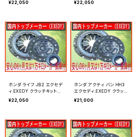
¥22,050
¥22,050
ホンダ ライフ JB2 エクセデ
ホンダ アクティ バン HH3
ィ.EXEDY クラッチキット3
エクセディ.EXEDY クラッチ
点セット HCK013
キット3点セット HCK012
¥22,050
¥21,000