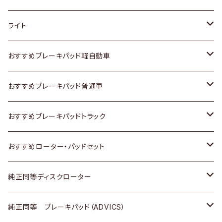
ホンダ
トヨタ
ライト
スズキ
ホンダ
トヨタ
おすすめブレーキパッド軽自動車
日産
スズキ
スズキ
トヨタ
おすすめブレーキパッド普通車
いすゞ
日産
日産
ホンダ
トヨタ
おすすめブレーキパッドトラック
ダイハツ
いすゞ
いすゞ
スズキ
ホンダ
トヨタ
おすすめローター・パッドセット
マツダ
ダイハツ
ダイハツ
日産
スズキ
日産
トヨタ
純正同等ディスクローター
三菱
マツダ
三菱
ダイハツ
日産
いすゞ
ホンダ
トヨタ
純正同等 ブレーキパッド（ADVICS）