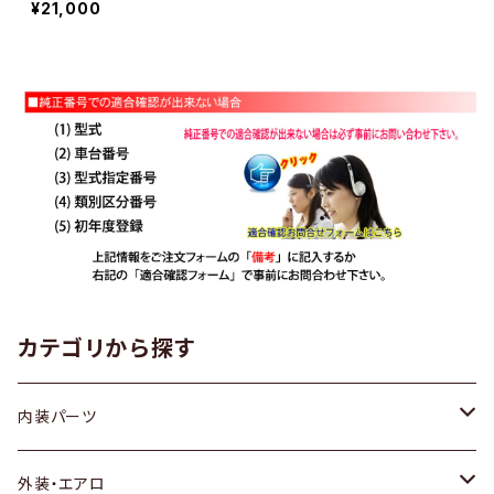
¥21,000
カテゴリから探す
内装パーツ
トヨタ
外装・エアロ