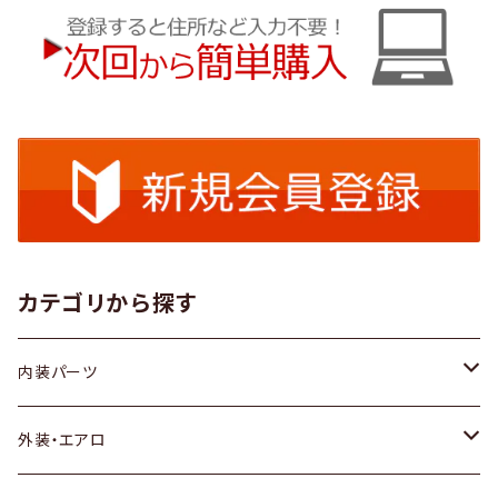
カテゴリから探す
内装パーツ
トヨタ
外装・エアロ