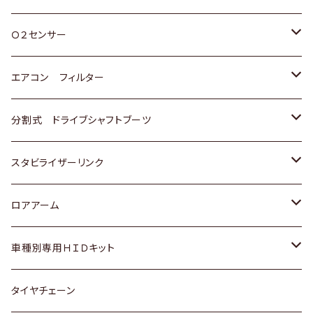
スバル
三菱
ダイハツ
ダイハツ
ホンダ
Ｏ２センサー
スバル
マツダ
三菱
スズキ
トヨタ
エアコン フィルター
三菱
スバル
日産
ホンダ
トヨタ
分割式 ドライブシャフトブーツ
スバル
いすゞ
スズキ
ホンダ
トヨタ
スタビライザーリンク
ダイハツ
日産
スズキ
ホンダ
トヨタ
ロアアーム
マツダ
ダイハツ
日産
スズキ
ホンダ
ホンダ
車種別専用ＨＩＤキット
三菱
マツダ
いすゞ
日産
スズキ
スズキ
トヨタ
タイヤチェーン