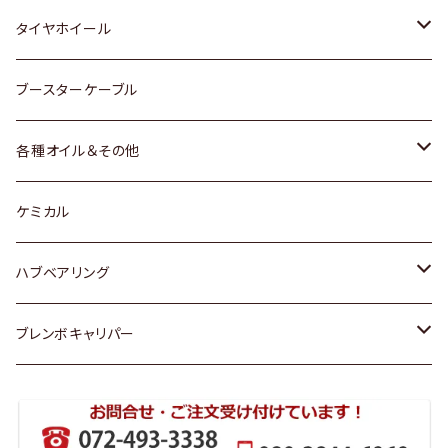
マツダ
スバル
三菱
ダイハツ
ダイハツ
日産
日産
タイヤホイール
レクサス
スバル
マツダ
スバル
ダイハツ
ダイハツ
トヨタ
ブースターケーブル
三菱
マツダ
マツダ
ホンダ
各種オイル＆その他
スバル
スバル
スズキ
ディーデル洗浄添加剤
ケミカル
日産
ハブベアリング
ダイハツ
トヨタ
ブレンボキャリパー
ホンダ
ホンダ