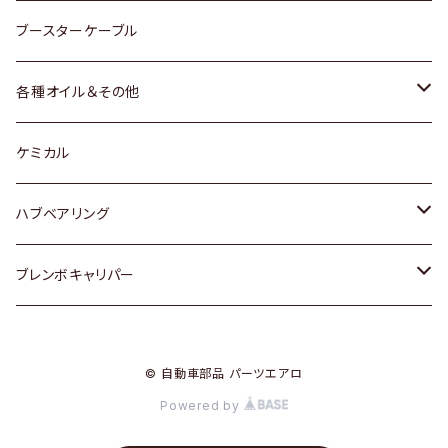
レクサス
スバル
マツダ
スバル
ダイハツ
ダイハツ
トヨタ
ブースターケーブル
三菱
マツダ
マツダ
ホンダ
各種オイル＆その他
スバル
スバル
スズキ
ディーデル洗浄添加剤
ケミカル
日産
ハブベアリング
ダイハツ
トヨタ
ブレンボキャリパー
ホンダ
ホンダ
© 自動車部品 パーツエアロ
スズキ
日産
Powered by