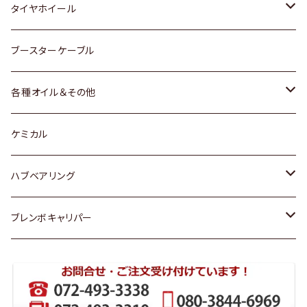
マツダ
スバル
三菱
ダイハツ
ダイハツ
日産
日産
タイヤホイール
レクサス
スバル
マツダ
スバル
ダイハツ
ダイハツ
トヨタ
ブースターケーブル
三菱
マツダ
マツダ
ホンダ
各種オイル＆その他
スバル
スバル
スズキ
ディーデル洗浄添加剤
ケミカル
日産
ハブベアリング
ダイハツ
トヨタ
ブレンボキャリパー
ホンダ
ホンダ
スズキ
日産