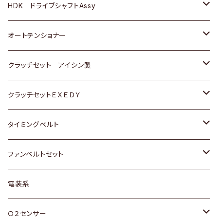
ＢＥＮＺ
スバル
三菱
マツダ
マツダ
日産
ＢＭＷ
ＢＭＷ
トヨタ
HDK ドライブシャフトAssy
スバル
三菱
三菱
いすゞ
GOLF
ＷＡＧＥＮ
ホンダ
スズキ
オートテンショナー
スバル
スバル
ダイハツ
ＷＡＧＥＮ
ＶＯＬＶＯ
スズキ
ダイハツ
トヨタ
クラッチセット アイシン製
マツダ
アストロ（シボレー）
日産
日産
ホンダ
クラッチセットＥＸＥＤＹ
三菱
クライスラー
ダイハツ
ホンダ
スズキ
ホンダ
タイミングベルト
スバル
マツダ
マツダ
ダイハツ
スズキ
トヨタ
ファンベルトセット
日野
三菱
マツダ
日産
スズキ
トヨタ
電装系
スバル
三菱
ダイハツ
ダイハツ
ホンダ
Ｏ２センサー