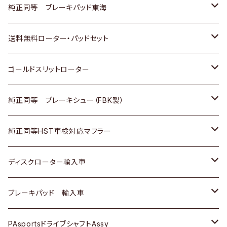
スバル
三菱
日野
マツダ
いすゞ
ダイハツ
スズキ
ホンダ
トヨタ
純正同等 ブレーキパッド東海
日野
日野
三菱ふそう
三菱
ダイハツ
マツダ
日産
スズキ
ホンダ
トヨタ
送料無料ローター・パッドセット
三菱ふそう
三菱ふそう
その他
スバル
マツダ
三菱
ダイハツ
日産
スズキ
ホンダ
トヨタ
ゴールドスリットローター
ＢＭＷ
三菱
マツダ
いすゞ
日産
日産
ホンダ
トヨタ
純正同等 ブレーキシュー（FBK製）
スバル
三菱
ダイハツ
ダイハツ
いすゞ
スズキ
ホンダ
ホンダ
純正同等HST車検対応マフラー
スバル
マツダ
マツダ
ダイハツ
日産
スズキ
スズキ
トヨタ
ディスクローター輸入車
三菱
三菱
マツダ
ダイハツ
日産
日産
ホンダ
ＡＵＤＩ
ブレーキパッド 輸入車
スバル
スバル
三菱
マツダ
ダイハツ
ダイハツ
スズキ
ＢＥＮＺ
ＢＥＮＺ
PAsportsドライブシャフトAssy