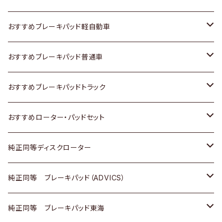
スズキ
ホンダ
トヨタ
おすすめブレーキパッド軽自動車
日産
スズキ
スズキ
トヨタ
おすすめブレーキパッド普通車
いすゞ
日産
日産
ホンダ
トヨタ
おすすめブレーキパッドトラック
ダイハツ
いすゞ
いすゞ
スズキ
ホンダ
トヨタ
おすすめローター・パッドセット
マツダ
ダイハツ
ダイハツ
日産
スズキ
日産
トヨタ
純正同等ディスクローター
三菱
マツダ
三菱
ダイハツ
日産
いすゞ
ホンダ
トヨタ
純正同等 ブレーキパッド（ADVICS）
スバル
三菱
日野
マツダ
いすゞ
ダイハツ
スズキ
ホンダ
トヨタ
純正同等 ブレーキパッド東海