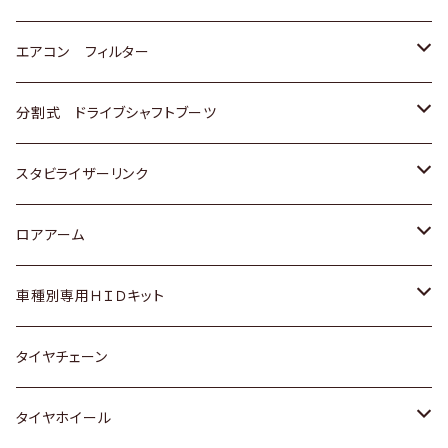
スバル
マツダ
三菱
スズキ
トヨタ
エアコン フィルター
三菱
スバル
日産
ホンダ
トヨタ
分割式 ドライブシャフトブーツ
スバル
いすゞ
スズキ
ホンダ
トヨタ
スタビライザーリンク
ダイハツ
日産
スズキ
ホンダ
トヨタ
ロアアーム
マツダ
ダイハツ
日産
スズキ
ホンダ
ホンダ
車種別専用ＨＩＤキット
三菱
マツダ
いすゞ
日産
スズキ
スズキ
トヨタ
タイヤチェーン
マツダ
スバル
三菱
ダイハツ
ダイハツ
日産
日産
タイヤホイール