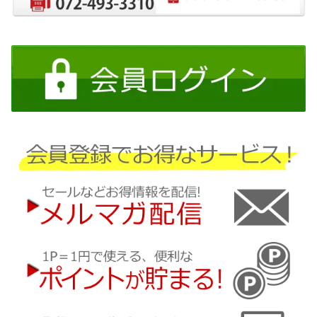
日産
三菱
ダイハツ
スバル
マツダ
三菱