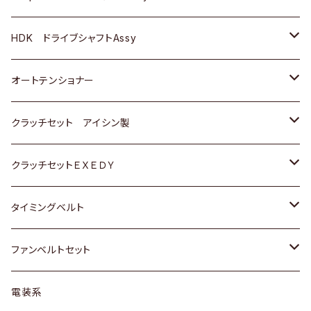
ＢＥＮＺ
スバル
三菱
マツダ
マツダ
日産
ＢＭＷ
ＢＭＷ
トヨタ
HDK ドライブシャフトAssy
スバル
三菱
三菱
いすゞ
GOLF
ＷＡＧＥＮ
ホンダ
スズキ
オートテンショナー
スバル
スバル
ダイハツ
ＷＡＧＥＮ
ＶＯＬＶＯ
スズキ
ダイハツ
トヨタ
クラッチセット アイシン製
マツダ
アストロ（シボレー）
日産
日産
ホンダ
クラッチセットＥＸＥＤＹ
三菱
クライスラー
ダイハツ
ホンダ
スズキ
ホンダ
タイミングベルト
スバル
マツダ
マツダ
ダイハツ
スズキ
トヨタ
ファンベルトセット
日野
三菱
マツダ
日産
スズキ
トヨタ
電装系