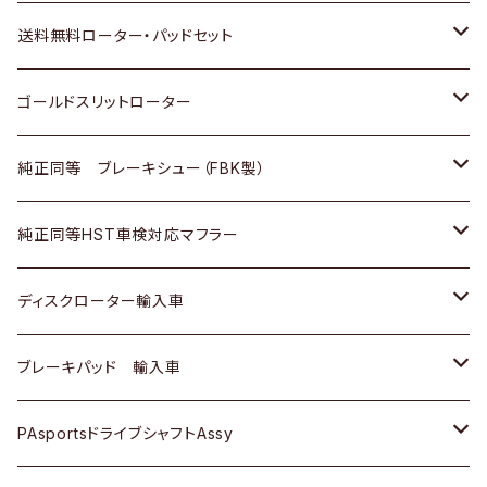
日野
日野
三菱ふそう
三菱
ダイハツ
マツダ
日産
スズキ
ホンダ
トヨタ
送料無料ローター・パッドセット
三菱ふそう
三菱ふそう
その他
スバル
マツダ
三菱
ダイハツ
日産
スズキ
ホンダ
トヨタ
ゴールドスリットローター
ＢＭＷ
三菱
マツダ
いすゞ
日産
日産
ホンダ
トヨタ
純正同等 ブレーキシュー（FBK製）
スバル
三菱
ダイハツ
ダイハツ
いすゞ
スズキ
ホンダ
ホンダ
純正同等HST車検対応マフラー
スバル
マツダ
マツダ
ダイハツ
日産
スズキ
スズキ
トヨタ
ディスクローター輸入車
三菱
三菱
マツダ
ダイハツ
日産
日産
ホンダ
ＡＵＤＩ
ブレーキパッド 輸入車
スバル
スバル
三菱
マツダ
ダイハツ
ダイハツ
スズキ
ＢＥＮＺ
ＢＥＮＺ
PAsportsドライブシャフトAssy