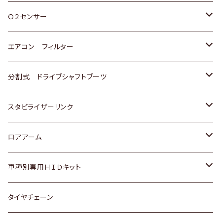
スバル
三菱
ダイハツ
ダイハツ
ホンダ
Ｏ２センサー
スバル
マツダ
三菱
スズキ
トヨタ
エアコン フィルター
三菱
スバル
日産
ホンダ
トヨタ
分割式 ドライブシャフトブーツ
スバル
いすゞ
スズキ
ホンダ
トヨタ
スタビライザーリンク
ダイハツ
日産
スズキ
ホンダ
トヨタ
ロアアーム
マツダ
ダイハツ
日産
スズキ
ホンダ
ホンダ
車種別専用ＨＩＤキット
三菱
マツダ
いすゞ
日産
スズキ
スズキ
トヨタ
タイヤチェーン