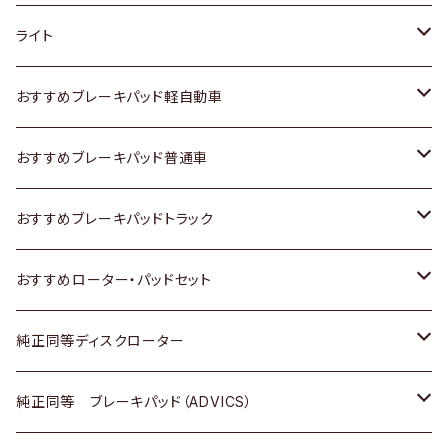
ホンダ
トヨタ
ライト
スズキ
ホンダ
トヨタ
おすすめブレーキパッド軽自動車
日産
スズキ
スズキ
トヨタ
おすすめブレーキパッド普通車
いすゞ
日産
日産
ホンダ
トヨタ
おすすめブレーキパッドトラック
ダイハツ
いすゞ
いすゞ
スズキ
ホンダ
トヨタ
おすすめローター・パッドセット
マツダ
ダイハツ
ダイハツ
日産
スズキ
日産
トヨタ
純正同等ディスクローター
三菱
マツダ
三菱
ダイハツ
日産
いすゞ
ホンダ
トヨタ
純正同等 ブレーキパッド（ADVICS）