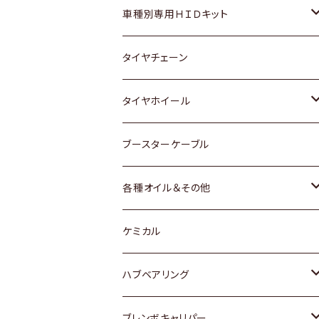
マツダ
ダイハツ
日産
スズキ
ホンダ
ホンダ
車種別専用ＨＩＤキット
三菱
マツダ
いすゞ
日産
スズキ
スズキ
トヨタ
タイヤチェーン
マツダ
スバル
三菱
ダイハツ
ダイハツ
日産
日産
タイヤホイール
レクサス
スバル
マツダ
スバル
ダイハツ
ダイハツ
トヨタ
ブースターケーブル
三菱
マツダ
マツダ
ホンダ
各種オイル＆その他
スバル
スバル
スズキ
ディーデル洗浄添加剤
ケミカル
日産
ハブベアリング
ダイハツ
トヨタ
ブレンボキャリパー