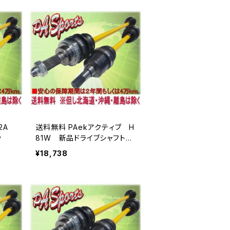
42A
送料無料 PAekアクティブ H
y
81W 新品ドライブシャフトAs
sy
¥18,738