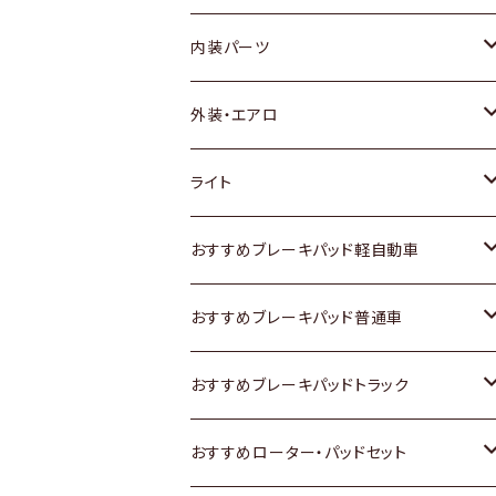
内装パーツ
トヨタ
外装・エアロ
ホンダ
トヨタ
ライト
スズキ
ホンダ
トヨタ
おすすめブレーキパッド軽自動車
日産
スズキ
スズキ
トヨタ
おすすめブレーキパッド普通車
いすゞ
日産
日産
ホンダ
トヨタ
おすすめブレーキパッドトラック
ダイハツ
いすゞ
いすゞ
スズキ
ホンダ
トヨタ
おすすめローター・パッドセット