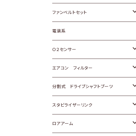
スバル
マツダ
マツダ
ダイハツ
スズキ
トヨタ
ファンベルトセット
日野
三菱
マツダ
日産
スズキ
トヨタ
電装系
スバル
三菱
ダイハツ
ダイハツ
ホンダ
Ｏ２センサー
スバル
マツダ
三菱
スズキ
トヨタ
エアコン フィルター
三菱
スバル
日産
ホンダ
トヨタ
分割式 ドライブシャフトブーツ
スバル
いすゞ
スズキ
ホンダ
トヨタ
スタビライザーリンク
ダイハツ
日産
スズキ
ホンダ
トヨタ
ロアアーム