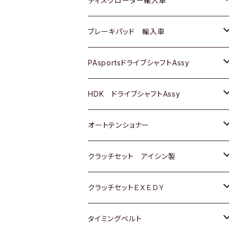
ディスクローター輸入車
三菱
三菱
マツダ
ダイハツ
日産
日産
ホンダ
ＡＵＤＩ
ブレーキパッド 輸入車
スバル
スバル
三菱
マツダ
ダイハツ
ダイハツ
スズキ
ＢＥＮＺ
ＢＥＮＺ
PAsportsドライブシャフトAssy
ＢＥＮＺ
スバル
三菱
マツダ
マツダ
日産
ＢＭＷ
ＢＭＷ
トヨタ
HDK ドライブシャフトAssy
スバル
三菱
三菱
いすゞ
GOLF
ＷＡＧＥＮ
ホンダ
スズキ
オートテンショナー
スバル
スバル
ダイハツ
ＷＡＧＥＮ
ＶＯＬＶＯ
スズキ
ダイハツ
トヨタ
クラッチセット アイシン製
マツダ
アストロ（シボレー）
日産
日産
ホンダ
クラッチセットＥＸＥＤＹ
三菱
クライスラー
ダイハツ
ホンダ
スズキ
ホンダ
タイミングベルト