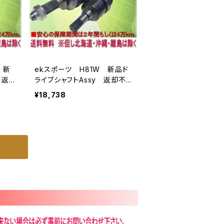
 新
ekスポーツ H81W 新品ド
 返却
ライブシャフトAssy 返却不
要
¥18,738