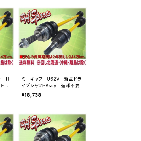
ィ H
ミニキャブ U62V 新品ドラ
トAs
イブシャフトAssy 返却不要
¥18,738