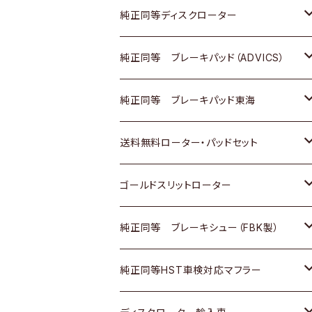
マツダ
ダイハツ
ダイハツ
日産
スズキ
日産
トヨタ
純正同等ディスクローター
三菱
マツダ
三菱
ダイハツ
日産
いすゞ
ホンダ
トヨタ
純正同等 ブレーキパッド（ADVICS）
スバル
三菱
日野
マツダ
いすゞ
ダイハツ
スズキ
ホンダ
トヨタ
純正同等 ブレーキパッド東海
日野
日野
三菱ふそう
三菱
ダイハツ
マツダ
日産
スズキ
ホンダ
トヨタ
送料無料ローター・パッドセット
三菱ふそう
三菱ふそう
その他
スバル
マツダ
三菱
ダイハツ
日産
スズキ
ホンダ
トヨタ
ゴールドスリットローター
ＢＭＷ
三菱
マツダ
いすゞ
日産
日産
ホンダ
トヨタ
純正同等 ブレーキシュー（FBK製）
スバル
三菱
ダイハツ
ダイハツ
いすゞ
スズキ
ホンダ
ホンダ
純正同等HST車検対応マフラー
スバル
マツダ
マツダ
ダイハツ
日産
スズキ
スズキ
トヨタ