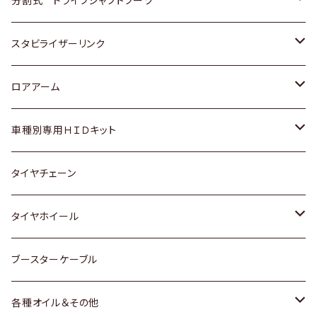
分割式 ドライブシャフトブーツ
スバル
いすゞ
スズキ
ホンダ
トヨタ
スタビライザーリンク
ダイハツ
日産
スズキ
ホンダ
トヨタ
ロアアーム
マツダ
ダイハツ
日産
スズキ
ホンダ
ホンダ
車種別専用ＨＩＤキット
三菱
マツダ
いすゞ
日産
スズキ
スズキ
トヨタ
タイヤチェーン
マツダ
スバル
三菱
ダイハツ
ダイハツ
日産
日産
タイヤホイール
レクサス
スバル
マツダ
スバル
ダイハツ
ダイハツ
トヨタ
ブースターケーブル
三菱
マツダ
マツダ
ホンダ
各種オイル＆その他