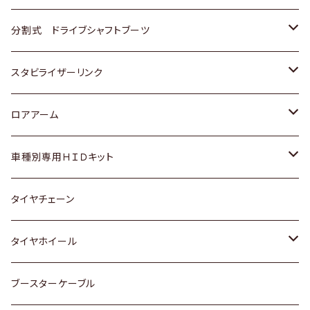
三菱
スバル
日産
ホンダ
トヨタ
分割式 ドライブシャフトブーツ
スバル
いすゞ
スズキ
ホンダ
トヨタ
スタビライザーリンク
ダイハツ
日産
スズキ
ホンダ
トヨタ
ロアアーム
マツダ
ダイハツ
日産
スズキ
ホンダ
ホンダ
車種別専用ＨＩＤキット
三菱
マツダ
いすゞ
日産
スズキ
スズキ
トヨタ
タイヤチェーン
マツダ
スバル
三菱
ダイハツ
ダイハツ
日産
日産
タイヤホイール
レクサス
スバル
マツダ
スバル
ダイハツ
ダイハツ
トヨタ
ブースターケーブル