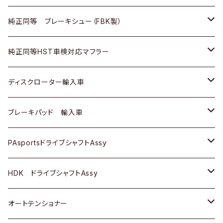
ＢＭＷ
三菱
マツダ
いすゞ
日産
日産
ホンダ
トヨタ
純正同等 ブレーキシュー（FBK製）
スバル
三菱
ダイハツ
ダイハツ
いすゞ
スズキ
ホンダ
ホンダ
純正同等HST車検対応マフラー
スバル
マツダ
マツダ
ダイハツ
日産
スズキ
スズキ
トヨタ
ディスクローター輸入車
三菱
三菱
マツダ
ダイハツ
日産
日産
ホンダ
ＡＵＤＩ
ブレーキパッド 輸入車
スバル
スバル
三菱
マツダ
ダイハツ
ダイハツ
スズキ
ＢＥＮＺ
ＢＥＮＺ
PAsportsドライブシャフトAssy
ＢＥＮＺ
スバル
三菱
マツダ
マツダ
日産
ＢＭＷ
ＢＭＷ
トヨタ
HDK ドライブシャフトAssy
スバル
三菱
三菱
いすゞ
GOLF
ＷＡＧＥＮ
ホンダ
スズキ
オートテンショナー