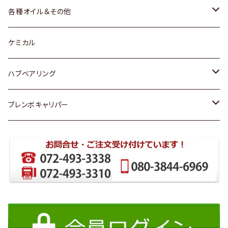
三菱
マツダ
マツダ
ホンダ
各種オイル＆その他
スバル
スバル
スズキ
ディーデル洗浄添加剤
ケミカル
日産
ハブベアリング
ダイハツ
トヨタ
ブレンボキャリパー
ホンダ
ホンダ
スズキ
日産
日産
三菱