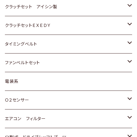
スバル
スバル
ダイハツ
ＷＡＧＥＮ
ＶＯＬＶＯ
スズキ
ダイハツ
トヨタ
クラッチセット アイシン製
マツダ
アストロ（シボレー）
日産
日産
ホンダ
クラッチセットＥＸＥＤＹ
三菱
クライスラー
ダイハツ
ホンダ
スズキ
ホンダ
タイミングベルト
スバル
マツダ
マツダ
ダイハツ
スズキ
トヨタ
ファンベルトセット
日野
三菱
マツダ
日産
スズキ
トヨタ
電装系
スバル
三菱
ダイハツ
ダイハツ
ホンダ
Ｏ２センサー
スバル
マツダ
三菱
スズキ
トヨタ
エアコン フィルター
三菱
スバル
日産
ホンダ
トヨタ