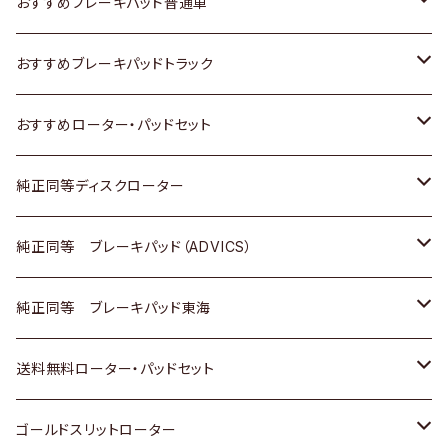
日産
スズキ
スズキ
トヨタ
おすすめブレーキパッド普通車
いすゞ
日産
日産
ホンダ
トヨタ
おすすめブレーキパッドトラック
ダイハツ
いすゞ
いすゞ
スズキ
ホンダ
トヨタ
おすすめローター・パッドセット
マツダ
ダイハツ
ダイハツ
日産
スズキ
日産
トヨタ
純正同等ディスクローター
三菱
マツダ
三菱
ダイハツ
日産
いすゞ
ホンダ
トヨタ
純正同等 ブレーキパッド（ADVICS）
スバル
三菱
日野
マツダ
いすゞ
ダイハツ
スズキ
ホンダ
トヨタ
純正同等 ブレーキパッド東海
日野
日野
三菱ふそう
三菱
ダイハツ
マツダ
日産
スズキ
ホンダ
トヨタ
送料無料ローター・パッドセット
三菱ふそう
三菱ふそう
その他
スバル
マツダ
三菱
ダイハツ
日産
スズキ
ホンダ
トヨタ
ゴールドスリットローター