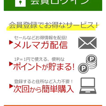
ダイハツ
スバル
マツダ
三菱