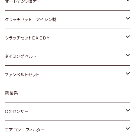
スバル
三菱
三菱
いすゞ
GOLF
ＷＡＧＥＮ
ホンダ
スズキ
オートテンショナー
スバル
スバル
ダイハツ
ＷＡＧＥＮ
ＶＯＬＶＯ
スズキ
ダイハツ
トヨタ
クラッチセット アイシン製
マツダ
アストロ（シボレー）
日産
日産
ホンダ
クラッチセットＥＸＥＤＹ
三菱
クライスラー
ダイハツ
ホンダ
スズキ
ホンダ
タイミングベルト
スバル
マツダ
マツダ
ダイハツ
スズキ
トヨタ
ファンベルトセット
日野
三菱
マツダ
日産
スズキ
トヨタ
電装系
スバル
三菱
ダイハツ
ダイハツ
ホンダ
Ｏ２センサー
スバル
マツダ
三菱
スズキ
トヨタ
エアコン フィルター