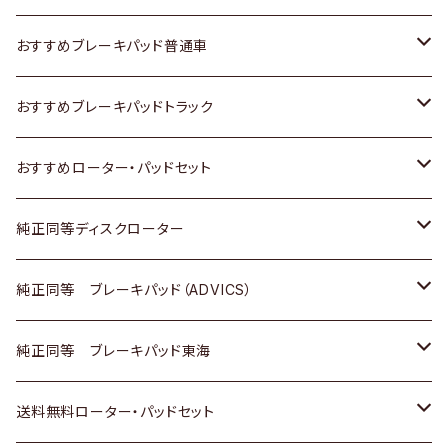
日産
スズキ
スズキ
トヨタ
おすすめブレーキパッド普通車
いすゞ
日産
日産
ホンダ
トヨタ
おすすめブレーキパッドトラック
ダイハツ
いすゞ
いすゞ
スズキ
ホンダ
トヨタ
おすすめローター・パッドセット
マツダ
ダイハツ
ダイハツ
日産
スズキ
日産
トヨタ
純正同等ディスクローター
三菱
マツダ
三菱
ダイハツ
日産
いすゞ
ホンダ
トヨタ
純正同等 ブレーキパッド（ADVICS）
スバル
三菱
日野
マツダ
いすゞ
ダイハツ
スズキ
ホンダ
トヨタ
純正同等 ブレーキパッド東海
日野
日野
三菱ふそう
三菱
ダイハツ
マツダ
日産
スズキ
ホンダ
トヨタ
送料無料ローター・パッドセット