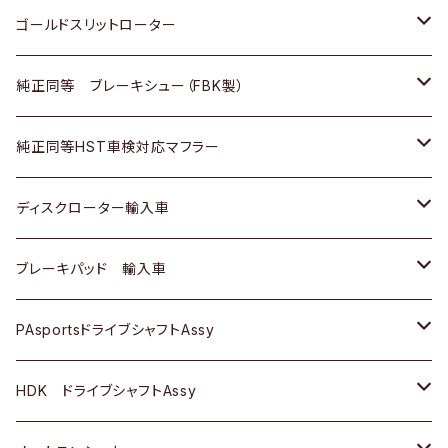
三菱ふそう
三菱ふそう
その他
スバル
マツダ
三菱
ダイハツ
日産
スズキ
ホンダ
トヨタ
ゴールドスリットローター
ＢＭＷ
三菱
マツダ
いすゞ
日産
日産
ホンダ
トヨタ
純正同等 ブレーキシュー（FBK製）
スバル
三菱
ダイハツ
ダイハツ
いすゞ
スズキ
ホンダ
ホンダ
純正同等HST車検対応マフラー
スバル
マツダ
マツダ
ダイハツ
日産
スズキ
スズキ
トヨタ
ディスクローター輸入車
三菱
三菱
マツダ
ダイハツ
日産
日産
ホンダ
ＡＵＤＩ
ブレーキパッド 輸入車
スバル
スバル
三菱
マツダ
ダイハツ
ダイハツ
スズキ
ＢＥＮＺ
ＢＥＮＺ
PAsportsドライブシャフトAssy
ＢＥＮＺ
スバル
三菱
マツダ
マツダ
日産
ＢＭＷ
ＢＭＷ
トヨタ
HDK ドライブシャフトAssy