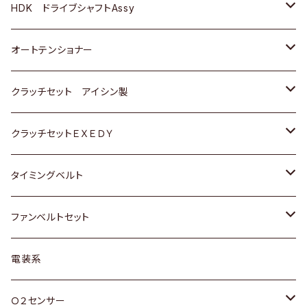
ＢＥＮＺ
スバル
三菱
マツダ
マツダ
日産
ＢＭＷ
ＢＭＷ
トヨタ
HDK ドライブシャフトAssy
スバル
三菱
三菱
いすゞ
GOLF
ＷＡＧＥＮ
ホンダ
スズキ
オートテンショナー
スバル
スバル
ダイハツ
ＷＡＧＥＮ
ＶＯＬＶＯ
スズキ
ダイハツ
トヨタ
クラッチセット アイシン製
マツダ
アストロ（シボレー）
日産
日産
ホンダ
クラッチセットＥＸＥＤＹ
三菱
クライスラー
ダイハツ
ホンダ
スズキ
ホンダ
タイミングベルト
スバル
マツダ
マツダ
ダイハツ
スズキ
トヨタ
ファンベルトセット
日野
三菱
マツダ
日産
スズキ
トヨタ
電装系
スバル
三菱
ダイハツ
ダイハツ
ホンダ
Ｏ２センサー