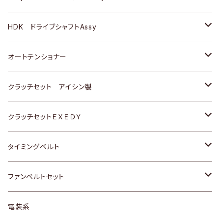
ＢＥＮＺ
スバル
三菱
マツダ
マツダ
日産
ＢＭＷ
ＢＭＷ
トヨタ
HDK ドライブシャフトAssy
スバル
三菱
三菱
いすゞ
GOLF
ＷＡＧＥＮ
ホンダ
スズキ
オートテンショナー
スバル
スバル
ダイハツ
ＷＡＧＥＮ
ＶＯＬＶＯ
スズキ
ダイハツ
トヨタ
クラッチセット アイシン製
マツダ
アストロ（シボレー）
日産
日産
ホンダ
クラッチセットＥＸＥＤＹ
三菱
クライスラー
ダイハツ
ホンダ
スズキ
ホンダ
タイミングベルト
スバル
マツダ
マツダ
ダイハツ
スズキ
トヨタ
ファンベルトセット
日野
三菱
マツダ
日産
スズキ
トヨタ
電装系