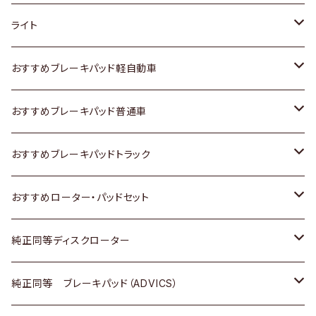
ホンダ
トヨタ
ライト
スズキ
ホンダ
トヨタ
おすすめブレーキパッド軽自動車
日産
スズキ
スズキ
トヨタ
おすすめブレーキパッド普通車
いすゞ
日産
日産
ホンダ
トヨタ
おすすめブレーキパッドトラック
ダイハツ
いすゞ
いすゞ
スズキ
ホンダ
トヨタ
おすすめローター・パッドセット
マツダ
ダイハツ
ダイハツ
日産
スズキ
日産
トヨタ
純正同等ディスクローター
三菱
マツダ
三菱
ダイハツ
日産
いすゞ
ホンダ
トヨタ
純正同等 ブレーキパッド（ADVICS）