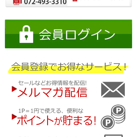
日産
三菱
ダイハツ
スバル
マツダ
三菱