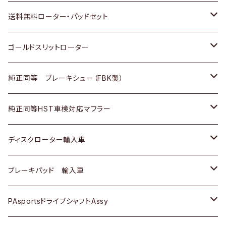
日野
日野
三菱ふそう
三菱
ダイハツ
マツダ
日産
スズキ
ホンダ
トヨタ
送料無料ローター・パッドセット
三菱ふそう
三菱ふそう
その他
スバル
マツダ
三菱
ダイハツ
日産
スズキ
ホンダ
トヨタ
ゴールドスリットローター
ＢＭＷ
三菱
マツダ
いすゞ
日産
日産
ホンダ
トヨタ
純正同等 ブレーキシュー（FBK製）
スバル
三菱
ダイハツ
ダイハツ
いすゞ
スズキ
ホンダ
ホンダ
純正同等HST車検対応マフラー
スバル
マツダ
マツダ
ダイハツ
日産
スズキ
スズキ
トヨタ
ディスクローター輸入車
三菱
三菱
マツダ
ダイハツ
日産
日産
ホンダ
ＡＵＤＩ
ブレーキパッド 輸入車
スバル
スバル
三菱
マツダ
ダイハツ
ダイハツ
スズキ
ＢＥＮＺ
ＢＥＮＺ
PAsportsドライブシャフトAssy