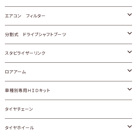
スバル
マツダ
三菱
スズキ
トヨタ
エアコン フィルター
三菱
スバル
日産
ホンダ
トヨタ
分割式 ドライブシャフトブーツ
スバル
いすゞ
スズキ
ホンダ
トヨタ
スタビライザーリンク
ダイハツ
日産
スズキ
ホンダ
トヨタ
ロアアーム
マツダ
ダイハツ
日産
スズキ
ホンダ
ホンダ
車種別専用ＨＩＤキット
三菱
マツダ
いすゞ
日産
スズキ
スズキ
トヨタ
タイヤチェーン
マツダ
スバル
三菱
ダイハツ
ダイハツ
日産
日産
タイヤホイール