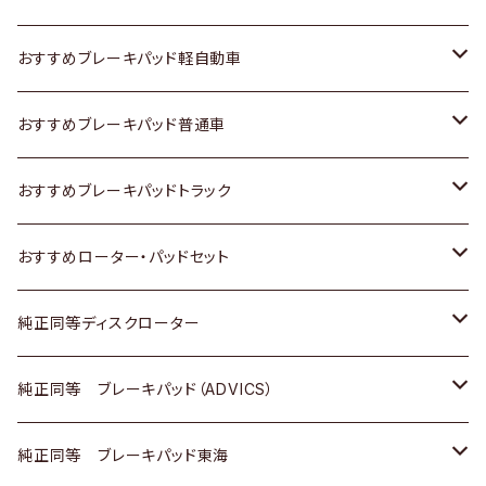
スズキ
ホンダ
トヨタ
おすすめブレーキパッド軽自動車
日産
スズキ
スズキ
トヨタ
おすすめブレーキパッド普通車
いすゞ
日産
日産
ホンダ
トヨタ
おすすめブレーキパッドトラック
ダイハツ
いすゞ
いすゞ
スズキ
ホンダ
トヨタ
おすすめローター・パッドセット
マツダ
ダイハツ
ダイハツ
日産
スズキ
日産
トヨタ
純正同等ディスクローター
三菱
マツダ
三菱
ダイハツ
日産
いすゞ
ホンダ
トヨタ
純正同等 ブレーキパッド（ADVICS）
スバル
三菱
日野
マツダ
いすゞ
ダイハツ
スズキ
ホンダ
トヨタ
純正同等 ブレーキパッド東海