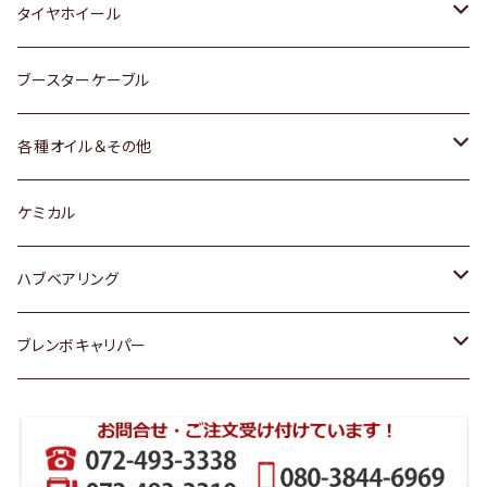
マツダ
スバル
三菱
ダイハツ
ダイハツ
日産
日産
タイヤホイール
レクサス
スバル
マツダ
スバル
ダイハツ
ダイハツ
トヨタ
ブースターケーブル
三菱
マツダ
マツダ
ホンダ
各種オイル＆その他
スバル
スバル
スズキ
ディーデル洗浄添加剤
ケミカル
日産
ハブベアリング
ダイハツ
トヨタ
ブレンボキャリパー
ホンダ
ホンダ
スズキ
日産