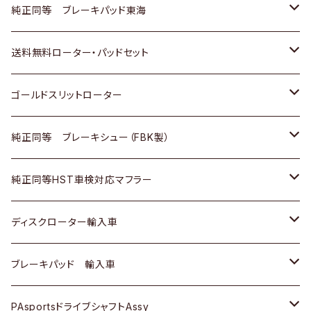
スバル
三菱
日野
マツダ
いすゞ
ダイハツ
スズキ
ホンダ
トヨタ
純正同等 ブレーキパッド東海
日野
日野
三菱ふそう
三菱
ダイハツ
マツダ
日産
スズキ
ホンダ
トヨタ
送料無料ローター・パッドセット
三菱ふそう
三菱ふそう
その他
スバル
マツダ
三菱
ダイハツ
日産
スズキ
ホンダ
トヨタ
ゴールドスリットローター
ＢＭＷ
三菱
マツダ
いすゞ
日産
日産
ホンダ
トヨタ
純正同等 ブレーキシュー（FBK製）
スバル
三菱
ダイハツ
ダイハツ
いすゞ
スズキ
ホンダ
ホンダ
純正同等HST車検対応マフラー
スバル
マツダ
マツダ
ダイハツ
日産
スズキ
スズキ
トヨタ
ディスクローター輸入車
三菱
三菱
マツダ
ダイハツ
日産
日産
ホンダ
ＡＵＤＩ
ブレーキパッド 輸入車
スバル
スバル
三菱
マツダ
ダイハツ
ダイハツ
スズキ
ＢＥＮＺ
ＢＥＮＺ
PAsportsドライブシャフトAssy