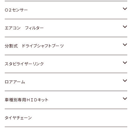
スバル
三菱
ダイハツ
ダイハツ
ホンダ
Ｏ２センサー
スバル
マツダ
三菱
スズキ
トヨタ
エアコン フィルター
三菱
スバル
日産
ホンダ
トヨタ
分割式 ドライブシャフトブーツ
スバル
いすゞ
スズキ
ホンダ
トヨタ
スタビライザーリンク
ダイハツ
日産
スズキ
ホンダ
トヨタ
ロアアーム
マツダ
ダイハツ
日産
スズキ
ホンダ
ホンダ
車種別専用ＨＩＤキット
三菱
マツダ
いすゞ
日産
スズキ
スズキ
トヨタ
タイヤチェーン