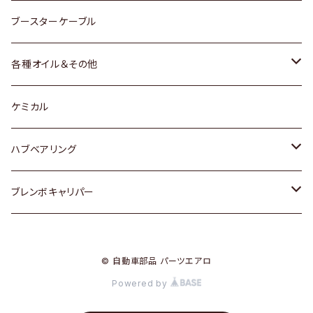
レクサス
スバル
マツダ
スバル
ダイハツ
ダイハツ
トヨタ
ブースターケーブル
三菱
マツダ
マツダ
ホンダ
各種オイル＆その他
スバル
スバル
スズキ
ディーデル洗浄添加剤
ケミカル
日産
ハブベアリング
ダイハツ
トヨタ
ブレンボキャリパー
ホンダ
ホンダ
© 自動車部品 パーツエアロ
スズキ
日産
Powered by