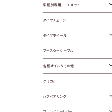
マツダ
ダイハツ
日産
スズキ
ホンダ
ホンダ
車種別専用ＨＩＤキット
三菱
マツダ
いすゞ
日産
スズキ
スズキ
トヨタ
タイヤチェーン
マツダ
スバル
三菱
ダイハツ
ダイハツ
日産
日産
タイヤホイール
レクサス
スバル
マツダ
スバル
ダイハツ
ダイハツ
トヨタ
ブースターケーブル
三菱
マツダ
マツダ
ホンダ
各種オイル＆その他
スバル
スバル
スズキ
ディーデル洗浄添加剤
ケミカル
日産
ハブベアリング
ダイハツ
トヨタ
ブレンボキャリパー