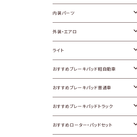
内装パーツ
トヨタ
外装・エアロ
ホンダ
トヨタ
ライト
スズキ
ホンダ
トヨタ
おすすめブレーキパッド軽自動車
日産
スズキ
スズキ
トヨタ
おすすめブレーキパッド普通車
いすゞ
日産
日産
ホンダ
トヨタ
おすすめブレーキパッドトラック
ダイハツ
いすゞ
いすゞ
スズキ
ホンダ
トヨタ
おすすめローター・パッドセット