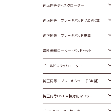
マツダ
ダイハツ
ダイハツ
日産
スズキ
日産
トヨタ
純正同等ディスクローター
三菱
マツダ
三菱
ダイハツ
日産
いすゞ
ホンダ
トヨタ
純正同等 ブレーキパッド（ADVICS）
スバル
三菱
日野
マツダ
いすゞ
ダイハツ
スズキ
ホンダ
トヨタ
純正同等 ブレーキパッド東海
日野
日野
三菱ふそう
三菱
ダイハツ
マツダ
日産
スズキ
ホンダ
トヨタ
送料無料ローター・パッドセット
三菱ふそう
三菱ふそう
その他
スバル
マツダ
三菱
ダイハツ
日産
スズキ
ホンダ
トヨタ
ゴールドスリットローター
ＢＭＷ
三菱
マツダ
いすゞ
日産
日産
ホンダ
トヨタ
純正同等 ブレーキシュー（FBK製）
スバル
三菱
ダイハツ
ダイハツ
いすゞ
スズキ
ホンダ
ホンダ
純正同等HST車検対応マフラー
スバル
マツダ
マツダ
ダイハツ
日産
スズキ
スズキ
トヨタ