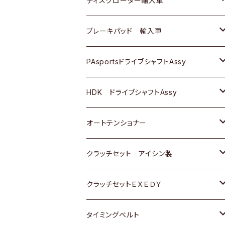
ディスクローター輸入車
三菱
三菱
マツダ
ダイハツ
日産
日産
ホンダ
ＡＵＤＩ
ブレーキパッド 輸入車
スバル
スバル
三菱
マツダ
ダイハツ
ダイハツ
スズキ
ＢＥＮＺ
ＢＥＮＺ
PAsportsドライブシャフトAssy
ＢＥＮＺ
スバル
三菱
マツダ
マツダ
日産
ＢＭＷ
ＢＭＷ
トヨタ
HDK ドライブシャフトAssy
スバル
三菱
三菱
いすゞ
GOLF
ＷＡＧＥＮ
ホンダ
スズキ
オートテンショナー
スバル
スバル
ダイハツ
ＷＡＧＥＮ
ＶＯＬＶＯ
スズキ
ダイハツ
トヨタ
クラッチセット アイシン製
マツダ
アストロ（シボレー）
日産
日産
ホンダ
クラッチセットＥＸＥＤＹ
三菱
クライスラー
ダイハツ
ホンダ
スズキ
ホンダ
タイミングベルト