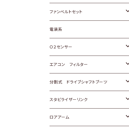
スバル
マツダ
マツダ
ダイハツ
スズキ
トヨタ
ファンベルトセット
日野
三菱
マツダ
日産
スズキ
トヨタ
電装系
スバル
三菱
ダイハツ
ダイハツ
ホンダ
Ｏ２センサー
スバル
マツダ
三菱
スズキ
トヨタ
エアコン フィルター
三菱
スバル
日産
ホンダ
トヨタ
分割式 ドライブシャフトブーツ
スバル
いすゞ
スズキ
ホンダ
トヨタ
スタビライザーリンク
ダイハツ
日産
スズキ
ホンダ
トヨタ
ロアアーム