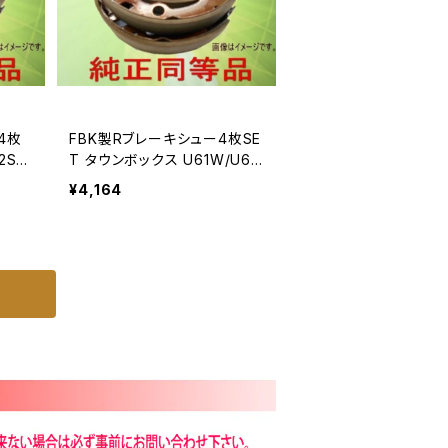
FBK製Rブレーキシュー4枚SE
2S
T タウンボックス U61W/U62
W 用 T6729
¥4,164