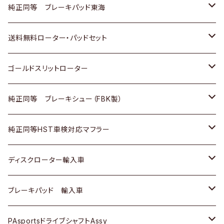
スバル
三菱
日野
マツダ
いすゞ
ダイハツ
スズキ
ホンダ
トヨタ
純正同等 ブレーキパッド東海
日野
日野
三菱ふそう
三菱
ダイハツ
マツダ
日産
スズキ
ホンダ
トヨタ
送料無料ローター・パッドセット
三菱ふそう
三菱ふそう
その他
スバル
マツダ
三菱
ダイハツ
日産
スズキ
ホンダ
トヨタ
ゴールドスリットローター
ＢＭＷ
三菱
マツダ
いすゞ
日産
日産
ホンダ
トヨタ
純正同等 ブレーキシュー（FBK製）
スバル
三菱
ダイハツ
ダイハツ
いすゞ
スズキ
ホンダ
ホンダ
純正同等HST車検対応マフラー
スバル
マツダ
マツダ
ダイハツ
日産
スズキ
スズキ
トヨタ
ディスクローター輸入車
三菱
三菱
マツダ
ダイハツ
日産
日産
ホンダ
ＡＵＤＩ
ブレーキパッド 輸入車
スバル
スバル
三菱
マツダ
ダイハツ
ダイハツ
スズキ
ＢＥＮＺ
ＢＥＮＺ
PAsportsドライブシャフトAssy