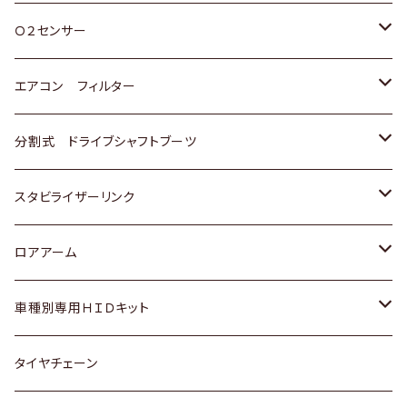
スバル
三菱
ダイハツ
ダイハツ
ホンダ
Ｏ２センサー
スバル
マツダ
三菱
スズキ
トヨタ
エアコン フィルター
三菱
スバル
日産
ホンダ
トヨタ
分割式 ドライブシャフトブーツ
スバル
いすゞ
スズキ
ホンダ
トヨタ
スタビライザーリンク
ダイハツ
日産
スズキ
ホンダ
トヨタ
ロアアーム
マツダ
ダイハツ
日産
スズキ
ホンダ
ホンダ
車種別専用ＨＩＤキット
三菱
マツダ
いすゞ
日産
スズキ
スズキ
トヨタ
タイヤチェーン