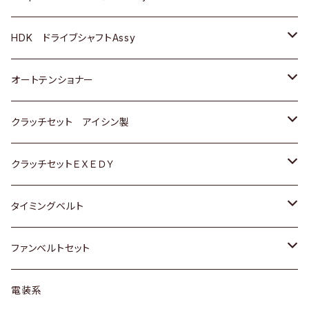
ＢＥＮＺ
スバル
三菱
マツダ
マツダ
日産
ＢＭＷ
ＢＭＷ
トヨタ
HDK ドライブシャフトAssy
スバル
三菱
三菱
いすゞ
GOLF
ＷＡＧＥＮ
ホンダ
スズキ
オートテンショナー
スバル
スバル
ダイハツ
ＷＡＧＥＮ
ＶＯＬＶＯ
スズキ
ダイハツ
トヨタ
クラッチセット アイシン製
マツダ
アストロ（シボレー）
日産
日産
ホンダ
クラッチセットＥＸＥＤＹ
三菱
クライスラー
ダイハツ
ホンダ
スズキ
ホンダ
タイミングベルト
スバル
マツダ
マツダ
ダイハツ
スズキ
トヨタ
ファンベルトセット
日野
三菱
マツダ
日産
スズキ
トヨタ
電装系