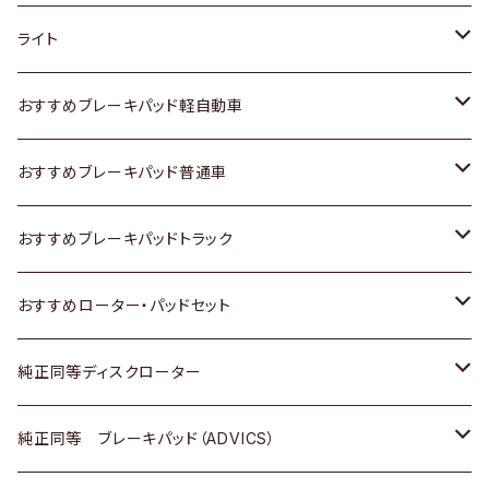
ホンダ
トヨタ
ライト
スズキ
ホンダ
トヨタ
おすすめブレーキパッド軽自動車
日産
スズキ
スズキ
トヨタ
おすすめブレーキパッド普通車
いすゞ
日産
日産
ホンダ
トヨタ
おすすめブレーキパッドトラック
ダイハツ
いすゞ
いすゞ
スズキ
ホンダ
トヨタ
おすすめローター・パッドセット
マツダ
ダイハツ
ダイハツ
日産
スズキ
日産
トヨタ
純正同等ディスクローター
三菱
マツダ
三菱
ダイハツ
日産
いすゞ
ホンダ
トヨタ
純正同等 ブレーキパッド（ADVICS）