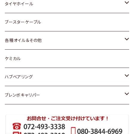
マツダ
スバル
三菱
ダイハツ
ダイハツ
日産
日産
タイヤホイール
レクサス
スバル
マツダ
スバル
ダイハツ
ダイハツ
トヨタ
ブースターケーブル
三菱
マツダ
マツダ
ホンダ
各種オイル＆その他
スバル
スバル
スズキ
ディーデル洗浄添加剤
ケミカル
日産
ハブベアリング
ダイハツ
トヨタ
ブレンボキャリパー
ホンダ
ホンダ
スズキ
日産