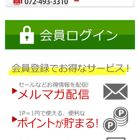
日産
三菱
ダイハツ
スバル
マツダ
三菱