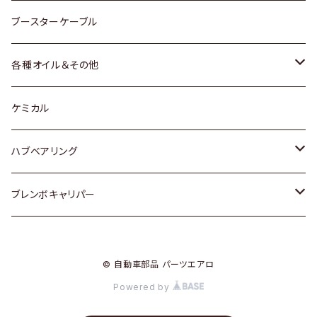
レクサス
スバル
マツダ
スバル
ダイハツ
ダイハツ
トヨタ
ブースターケーブル
三菱
マツダ
マツダ
ホンダ
各種オイル＆その他
スバル
スバル
スズキ
ディーデル洗浄添加剤
ケミカル
日産
ハブベアリング
ダイハツ
トヨタ
ブレンボキャリパー
ホンダ
ホンダ
© 自動車部品 パーツエアロ
スズキ
日産
Powered by