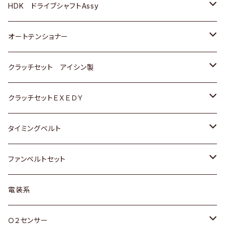
ＢＥＮＺ
スバル
三菱
マツダ
マツダ
日産
ＢＭＷ
ＢＭＷ
トヨタ
HDK ドライブシャフトAssy
スバル
三菱
三菱
いすゞ
GOLF
ＷＡＧＥＮ
ホンダ
スズキ
オートテンショナー
スバル
スバル
ダイハツ
ＷＡＧＥＮ
ＶＯＬＶＯ
スズキ
ダイハツ
トヨタ
クラッチセット アイシン製
マツダ
アストロ（シボレー）
日産
日産
ホンダ
クラッチセットＥＸＥＤＹ
三菱
クライスラー
ダイハツ
ホンダ
スズキ
ホンダ
タイミングベルト
スバル
マツダ
マツダ
ダイハツ
スズキ
トヨタ
ファンベルトセット
日野
三菱
マツダ
日産
スズキ
トヨタ
電装系
スバル
三菱
ダイハツ
ダイハツ
ホンダ
Ｏ２センサー