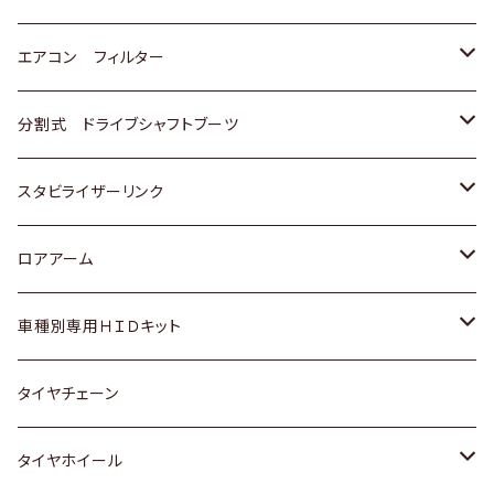
スバル
マツダ
三菱
スズキ
トヨタ
エアコン フィルター
三菱
スバル
日産
ホンダ
トヨタ
分割式 ドライブシャフトブーツ
スバル
いすゞ
スズキ
ホンダ
トヨタ
スタビライザーリンク
ダイハツ
日産
スズキ
ホンダ
トヨタ
ロアアーム
マツダ
ダイハツ
日産
スズキ
ホンダ
ホンダ
車種別専用ＨＩＤキット
三菱
マツダ
いすゞ
日産
スズキ
スズキ
トヨタ
タイヤチェーン
マツダ
スバル
三菱
ダイハツ
ダイハツ
日産
日産
タイヤホイール