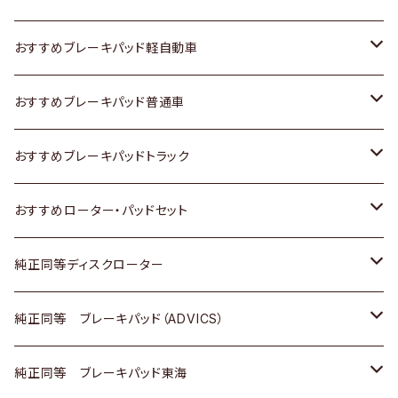
スズキ
ホンダ
トヨタ
おすすめブレーキパッド軽自動車
日産
スズキ
スズキ
トヨタ
おすすめブレーキパッド普通車
いすゞ
日産
日産
ホンダ
トヨタ
おすすめブレーキパッドトラック
ダイハツ
いすゞ
いすゞ
スズキ
ホンダ
トヨタ
おすすめローター・パッドセット
マツダ
ダイハツ
ダイハツ
日産
スズキ
日産
トヨタ
純正同等ディスクローター
三菱
マツダ
三菱
ダイハツ
日産
いすゞ
ホンダ
トヨタ
純正同等 ブレーキパッド（ADVICS）
スバル
三菱
日野
マツダ
いすゞ
ダイハツ
スズキ
ホンダ
トヨタ
純正同等 ブレーキパッド東海