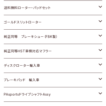
日野
日野
三菱ふそう
三菱
ダイハツ
マツダ
日産
スズキ
ホンダ
トヨタ
送料無料ローター・パッドセット
三菱ふそう
三菱ふそう
その他
スバル
マツダ
三菱
ダイハツ
日産
スズキ
ホンダ
トヨタ
ゴールドスリットローター
ＢＭＷ
三菱
マツダ
いすゞ
日産
日産
ホンダ
トヨタ
純正同等 ブレーキシュー（FBK製）
スバル
三菱
ダイハツ
ダイハツ
いすゞ
スズキ
ホンダ
ホンダ
純正同等HST車検対応マフラー
スバル
マツダ
マツダ
ダイハツ
日産
スズキ
スズキ
トヨタ
ディスクローター輸入車
三菱
三菱
マツダ
ダイハツ
日産
日産
ホンダ
ＡＵＤＩ
ブレーキパッド 輸入車
スバル
スバル
三菱
マツダ
ダイハツ
ダイハツ
スズキ
ＢＥＮＺ
ＢＥＮＺ
PAsportsドライブシャフトAssy