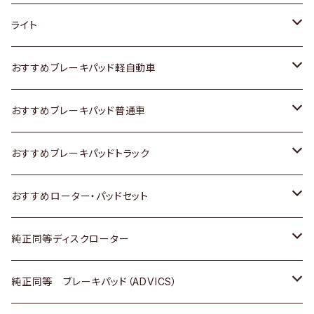
ホンダ
トヨタ
ライト
スズキ
ホンダ
トヨタ
おすすめブレーキパッド軽自動車
日産
スズキ
スズキ
トヨタ
おすすめブレーキパッド普通車
いすゞ
日産
日産
ホンダ
トヨタ
おすすめブレーキパッドトラック
ダイハツ
いすゞ
いすゞ
スズキ
ホンダ
トヨタ
おすすめローター・パッドセット
マツダ
ダイハツ
ダイハツ
日産
スズキ
日産
トヨタ
純正同等ディスクローター
三菱
マツダ
三菱
ダイハツ
日産
いすゞ
ホンダ
トヨタ
純正同等 ブレーキパッド（ADVICS）