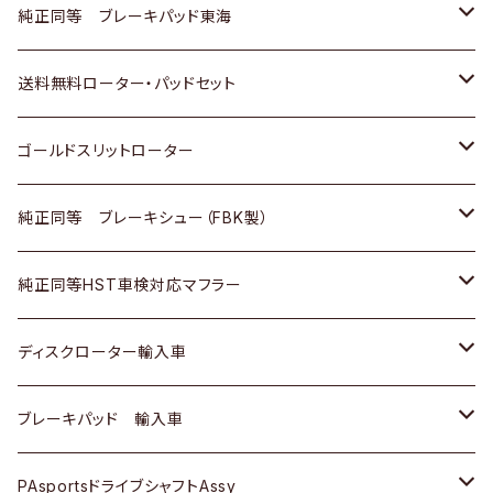
スバル
三菱
日野
マツダ
いすゞ
ダイハツ
スズキ
ホンダ
トヨタ
純正同等 ブレーキパッド東海
日野
日野
三菱ふそう
三菱
ダイハツ
マツダ
日産
スズキ
ホンダ
トヨタ
送料無料ローター・パッドセット
三菱ふそう
三菱ふそう
その他
スバル
マツダ
三菱
ダイハツ
日産
スズキ
ホンダ
トヨタ
ゴールドスリットローター
ＢＭＷ
三菱
マツダ
いすゞ
日産
日産
ホンダ
トヨタ
純正同等 ブレーキシュー（FBK製）
スバル
三菱
ダイハツ
ダイハツ
いすゞ
スズキ
ホンダ
ホンダ
純正同等HST車検対応マフラー
スバル
マツダ
マツダ
ダイハツ
日産
スズキ
スズキ
トヨタ
ディスクローター輸入車
三菱
三菱
マツダ
ダイハツ
日産
日産
ホンダ
ＡＵＤＩ
ブレーキパッド 輸入車
スバル
スバル
三菱
マツダ
ダイハツ
ダイハツ
スズキ
ＢＥＮＺ
ＢＥＮＺ
PAsportsドライブシャフトAssy