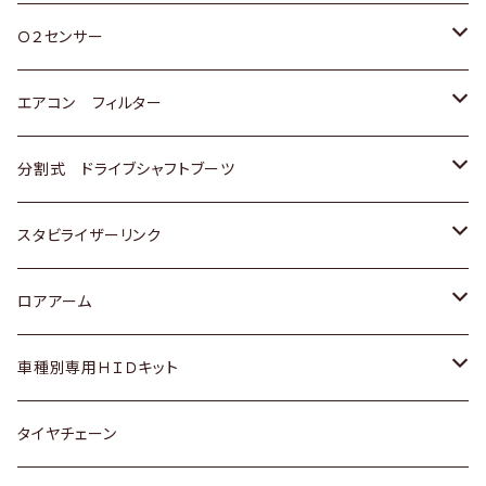
スバル
三菱
ダイハツ
ダイハツ
ホンダ
Ｏ２センサー
スバル
マツダ
三菱
スズキ
トヨタ
エアコン フィルター
三菱
スバル
日産
ホンダ
トヨタ
分割式 ドライブシャフトブーツ
スバル
いすゞ
スズキ
ホンダ
トヨタ
スタビライザーリンク
ダイハツ
日産
スズキ
ホンダ
トヨタ
ロアアーム
マツダ
ダイハツ
日産
スズキ
ホンダ
ホンダ
車種別専用ＨＩＤキット
三菱
マツダ
いすゞ
日産
スズキ
スズキ
トヨタ
タイヤチェーン