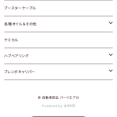
レクサス
スバル
マツダ
スバル
ダイハツ
ダイハツ
トヨタ
ブースターケーブル
三菱
マツダ
マツダ
ホンダ
各種オイル＆その他
スバル
スバル
スズキ
ディーデル洗浄添加剤
ケミカル
日産
ハブベアリング
ダイハツ
トヨタ
ブレンボキャリパー
ホンダ
ホンダ
© 自動車部品 パーツエアロ
スズキ
日産
Powered by