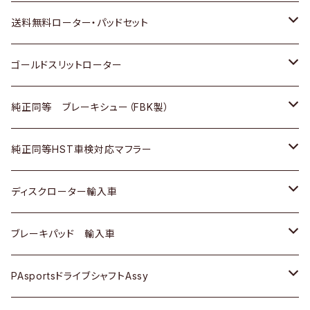
日野
日野
三菱ふそう
三菱
ダイハツ
マツダ
日産
スズキ
ホンダ
トヨタ
送料無料ローター・パッドセット
三菱ふそう
三菱ふそう
その他
スバル
マツダ
三菱
ダイハツ
日産
スズキ
ホンダ
トヨタ
ゴールドスリットローター
ＢＭＷ
三菱
マツダ
いすゞ
日産
日産
ホンダ
トヨタ
純正同等 ブレーキシュー（FBK製）
スバル
三菱
ダイハツ
ダイハツ
いすゞ
スズキ
ホンダ
ホンダ
純正同等HST車検対応マフラー
スバル
マツダ
マツダ
ダイハツ
日産
スズキ
スズキ
トヨタ
ディスクローター輸入車
三菱
三菱
マツダ
ダイハツ
日産
日産
ホンダ
ＡＵＤＩ
ブレーキパッド 輸入車
スバル
スバル
三菱
マツダ
ダイハツ
ダイハツ
スズキ
ＢＥＮＺ
ＢＥＮＺ
PAsportsドライブシャフトAssy