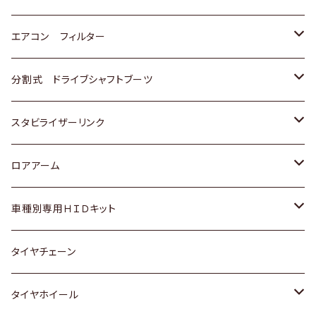
スバル
マツダ
三菱
スズキ
トヨタ
エアコン フィルター
三菱
スバル
日産
ホンダ
トヨタ
分割式 ドライブシャフトブーツ
スバル
いすゞ
スズキ
ホンダ
トヨタ
スタビライザーリンク
ダイハツ
日産
スズキ
ホンダ
トヨタ
ロアアーム
マツダ
ダイハツ
日産
スズキ
ホンダ
ホンダ
車種別専用ＨＩＤキット
三菱
マツダ
いすゞ
日産
スズキ
スズキ
トヨタ
タイヤチェーン
マツダ
スバル
三菱
ダイハツ
ダイハツ
日産
日産
タイヤホイール