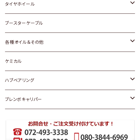
マツダ
スバル
三菱
ダイハツ
ダイハツ
日産
日産
タイヤホイール
レクサス
スバル
マツダ
スバル
ダイハツ
ダイハツ
トヨタ
ブースターケーブル
三菱
マツダ
マツダ
ホンダ
各種オイル＆その他
スバル
スバル
スズキ
ディーデル洗浄添加剤
ケミカル
日産
ハブベアリング
ダイハツ
トヨタ
ブレンボキャリパー
ホンダ
ホンダ
スズキ
日産