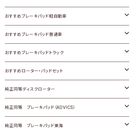
スズキ
ホンダ
トヨタ
おすすめブレーキパッド軽自動車
日産
スズキ
スズキ
トヨタ
おすすめブレーキパッド普通車
いすゞ
日産
日産
ホンダ
トヨタ
おすすめブレーキパッドトラック
ダイハツ
いすゞ
いすゞ
スズキ
ホンダ
トヨタ
おすすめローター・パッドセット
マツダ
ダイハツ
ダイハツ
日産
スズキ
日産
トヨタ
純正同等ディスクローター
三菱
マツダ
三菱
ダイハツ
日産
いすゞ
ホンダ
トヨタ
純正同等 ブレーキパッド（ADVICS）
スバル
三菱
日野
マツダ
いすゞ
ダイハツ
スズキ
ホンダ
トヨタ
純正同等 ブレーキパッド東海