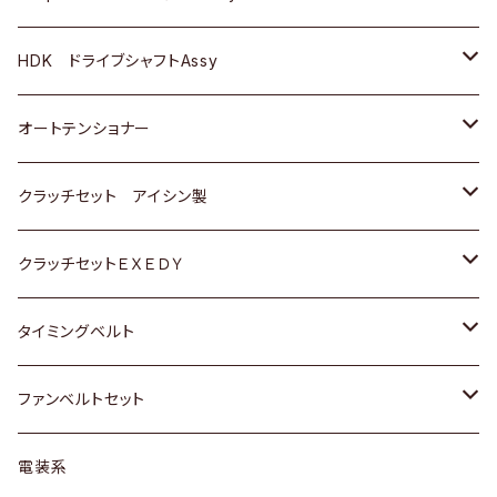
ＢＥＮＺ
スバル
三菱
マツダ
マツダ
日産
ＢＭＷ
ＢＭＷ
トヨタ
HDK ドライブシャフトAssy
スバル
三菱
三菱
いすゞ
GOLF
ＷＡＧＥＮ
ホンダ
スズキ
オートテンショナー
スバル
スバル
ダイハツ
ＷＡＧＥＮ
ＶＯＬＶＯ
スズキ
ダイハツ
トヨタ
クラッチセット アイシン製
マツダ
アストロ（シボレー）
日産
日産
ホンダ
クラッチセットＥＸＥＤＹ
三菱
クライスラー
ダイハツ
ホンダ
スズキ
ホンダ
タイミングベルト
スバル
マツダ
マツダ
ダイハツ
スズキ
トヨタ
ファンベルトセット
日野
三菱
マツダ
日産
スズキ
トヨタ
電装系