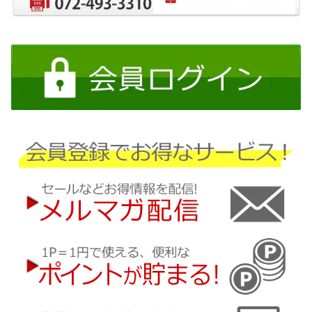
日産
三菱
ダイハツ
スバル
マツダ
三菱