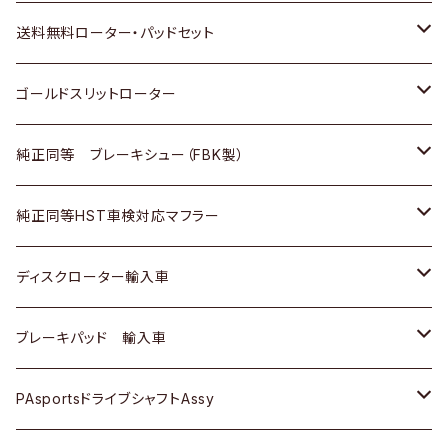
日野
日野
三菱ふそう
三菱
ダイハツ
マツダ
日産
スズキ
ホンダ
トヨタ
送料無料ローター・パッドセット
三菱ふそう
三菱ふそう
その他
スバル
マツダ
三菱
ダイハツ
日産
スズキ
ホンダ
トヨタ
ゴールドスリットローター
ＢＭＷ
三菱
マツダ
いすゞ
日産
日産
ホンダ
トヨタ
純正同等 ブレーキシュー（FBK製）
スバル
三菱
ダイハツ
ダイハツ
いすゞ
スズキ
ホンダ
ホンダ
純正同等HST車検対応マフラー
スバル
マツダ
マツダ
ダイハツ
日産
スズキ
スズキ
トヨタ
ディスクローター輸入車
三菱
三菱
マツダ
ダイハツ
日産
日産
ホンダ
ＡＵＤＩ
ブレーキパッド 輸入車
スバル
スバル
三菱
マツダ
ダイハツ
ダイハツ
スズキ
ＢＥＮＺ
ＢＥＮＺ
PAsportsドライブシャフトAssy