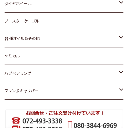
マツダ
スバル
三菱
ダイハツ
ダイハツ
日産
日産
タイヤホイール
レクサス
スバル
マツダ
スバル
ダイハツ
ダイハツ
トヨタ
ブースターケーブル
三菱
マツダ
マツダ
ホンダ
各種オイル＆その他
スバル
スバル
スズキ
ディーデル洗浄添加剤
ケミカル
日産
ハブベアリング
ダイハツ
トヨタ
ブレンボキャリパー
ホンダ
ホンダ
スズキ
日産