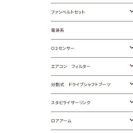
スバル
マツダ
マツダ
ダイハツ
スズキ
トヨタ
ファンベルトセット
日野
三菱
マツダ
日産
スズキ
トヨタ
電装系
スバル
三菱
ダイハツ
ダイハツ
ホンダ
Ｏ２センサー
スバル
マツダ
三菱
スズキ
トヨタ
エアコン フィルター
三菱
スバル
日産
ホンダ
トヨタ
分割式 ドライブシャフトブーツ
スバル
いすゞ
スズキ
ホンダ
トヨタ
スタビライザーリンク
ダイハツ
日産
スズキ
ホンダ
トヨタ
ロアアーム