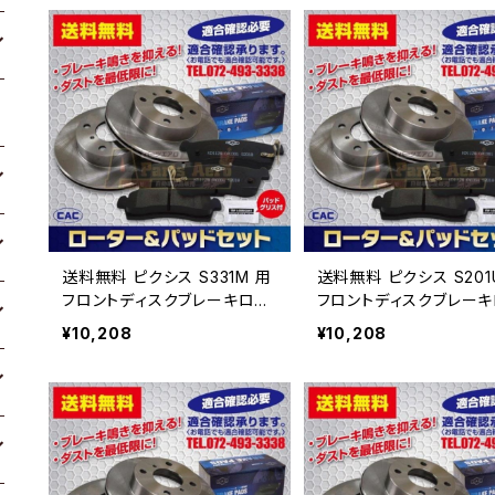
送料無料 ピクシス S331M 用
送料無料 ピクシス S201
フロントディスクブレーキロー
フロントディスクブレー
タ.パッドセット PA512 （ＣＡ
タ.パッドセット PA512
¥10,208
¥10,208
Ｃ）/専用グリス付車体番号必
Ｃ）/専用グリス付車体番
要
要