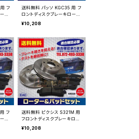
用 フ
送料無料 パッソ KGC35 用 フ
ータ.
ロントディスクブレーキロータ.
ＣＡ
パッドセット PA492 （ＣＡ
¥10,208
号必
Ｃ）/専用グリス付車体番号必
要
 フ
送料無料 ピクシス S321M 用
ータ.
フロントディスクブレーキロー
ＣＡ
タ.パッドセット PA512 （ＣＡ
¥10,208
号必
Ｃ）/専用グリス付車体番号必
要