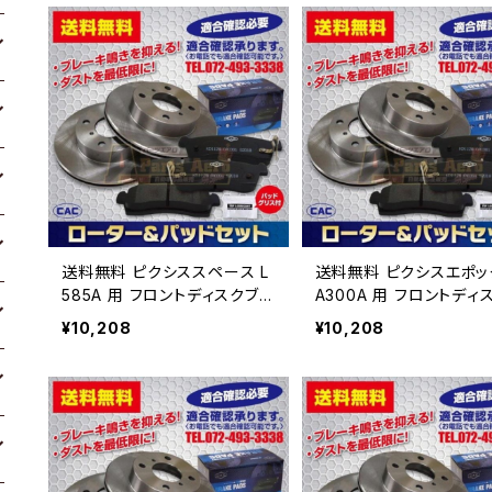
送料無料 ピクシススペース L
送料無料 ピクシスエポック
585A 用 フロントディスクブレ
A300A 用 フロントディスクブ
ーキロータ.パッドセット PA4
レーキロータ.パッドセッ
¥10,208
¥10,208
28 （ＣＡＣ）/専用グリス付車
A428 （ＣＡＣ）/専用グ
体番号必要
車体番号必要