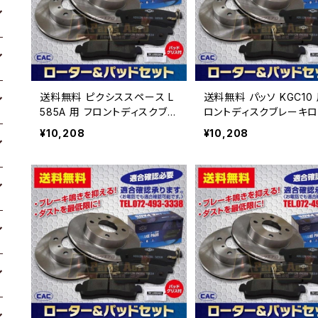
送料無料 ピクシススペース L
送料無料 パッソ KGC10 用
585A 用 フロントディスクブレ
ロントディスクブレーキロ
ーキロータ.パッドセット PA4
パッドセット PA492 （
¥10,208
¥10,208
92 （ＣＡＣ）/専用グリス付車
Ｃ）/専用グリス付車体番
体番号必要
要