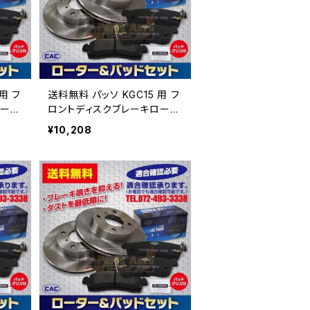
 フ
送料無料 パッソ KGC15 用 フ
ータ.
ロントディスクブレーキロータ.
ＣＡ
パッドセット PA492 （ＣＡ
¥10,208
号必
Ｃ）/専用グリス付車体番号必
要