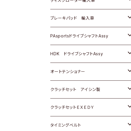
ディスクローター輸入車
三菱
三菱
マツダ
ダイハツ
日産
日産
ホンダ
ＡＵＤＩ
ブレーキパッド 輸入車
スバル
スバル
三菱
マツダ
ダイハツ
ダイハツ
スズキ
ＢＥＮＺ
ＢＥＮＺ
PAsportsドライブシャフトAssy
ＢＥＮＺ
スバル
三菱
マツダ
マツダ
日産
ＢＭＷ
ＢＭＷ
トヨタ
HDK ドライブシャフトAssy
スバル
三菱
三菱
いすゞ
GOLF
ＷＡＧＥＮ
ホンダ
スズキ
オートテンショナー
スバル
スバル
ダイハツ
ＷＡＧＥＮ
ＶＯＬＶＯ
スズキ
ダイハツ
トヨタ
クラッチセット アイシン製
マツダ
アストロ（シボレー）
日産
日産
ホンダ
クラッチセットＥＸＥＤＹ
三菱
クライスラー
ダイハツ
ホンダ
スズキ
ホンダ
タイミングベルト