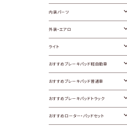
内装パーツ
トヨタ
外装・エアロ
ホンダ
トヨタ
ライト
スズキ
ホンダ
トヨタ
おすすめブレーキパッド軽自動車
日産
スズキ
スズキ
トヨタ
おすすめブレーキパッド普通車
いすゞ
日産
日産
ホンダ
トヨタ
おすすめブレーキパッドトラック
ダイハツ
いすゞ
いすゞ
スズキ
ホンダ
トヨタ
おすすめローター・パッドセット