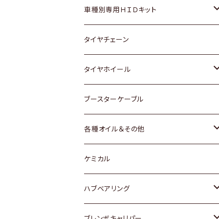
マツダ
ダイハツ
日産
スズキ
ホンダ
ホンダ
車種別専用ＨＩＤキット
三菱
マツダ
いすゞ
日産
スズキ
スズキ
トヨタ
タイヤチェーン
マツダ
スバル
三菱
ダイハツ
ダイハツ
日産
日産
タイヤホイール
レクサス
スバル
マツダ
スバル
ダイハツ
ダイハツ
トヨタ
ブースターケーブル
三菱
マツダ
マツダ
ホンダ
各種オイル＆その他
スバル
スバル
スズキ
ディーデル洗浄添加剤
ケミカル
日産
ハブベアリング
ダイハツ
トヨタ
ブレンボキャリパー