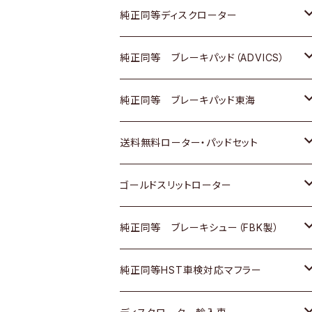
マツダ
ダイハツ
ダイハツ
日産
スズキ
日産
トヨタ
純正同等ディスクローター
三菱
マツダ
三菱
ダイハツ
日産
いすゞ
ホンダ
トヨタ
純正同等 ブレーキパッド（ADVICS）
スバル
三菱
日野
マツダ
いすゞ
ダイハツ
スズキ
ホンダ
トヨタ
純正同等 ブレーキパッド東海
日野
日野
三菱ふそう
三菱
ダイハツ
マツダ
日産
スズキ
ホンダ
トヨタ
送料無料ローター・パッドセット
三菱ふそう
三菱ふそう
その他
スバル
マツダ
三菱
ダイハツ
日産
スズキ
ホンダ
トヨタ
ゴールドスリットローター
ＢＭＷ
三菱
マツダ
いすゞ
日産
日産
ホンダ
トヨタ
純正同等 ブレーキシュー（FBK製）
スバル
三菱
ダイハツ
ダイハツ
いすゞ
スズキ
ホンダ
ホンダ
純正同等HST車検対応マフラー
スバル
マツダ
マツダ
ダイハツ
日産
スズキ
スズキ
トヨタ