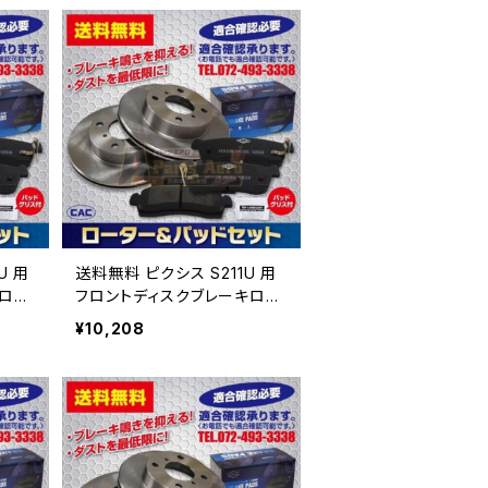
U 用
送料無料 ピクシス S211U 用
キロー
フロントディスクブレーキロー
 （ＣＡ
タ.パッドセット PA512 （ＣＡ
¥10,208
号必
Ｃ）/専用グリス付車体番号必
要