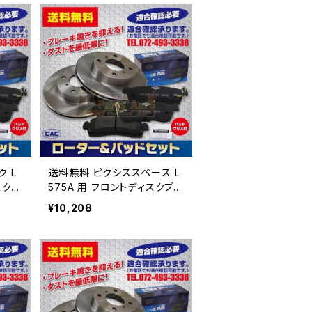
 L
送料無料 ピクシススペース L
575A 用 フロントディスクブレ
ト P
ーキロータ.パッドセット PA4
¥10,208
リス付
92 （ＣＡＣ）/専用グリス付車
体番号必要