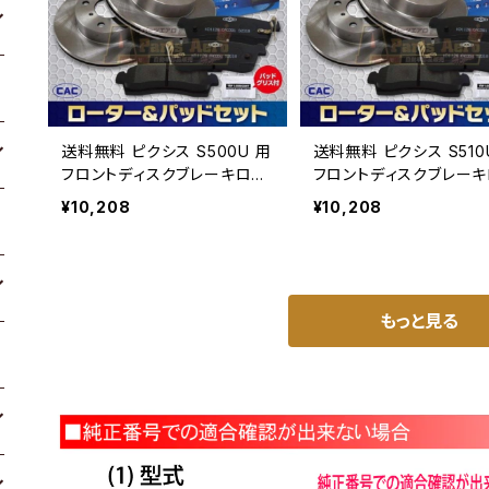
送料無料 ピクシス S500U 用
送料無料 ピクシス S510
フロントディスクブレーキロー
フロントディスクブレー
タ.パッドセット PA512 （ＣＡ
タ.パッドセット PA512
¥10,208
¥10,208
Ｃ）/専用グリス付車体番号必
Ｃ）/専用グリス付車体番
要
要
もっと見る