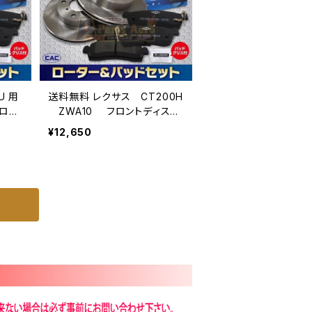
U 用
送料無料 レクサス CT200H
キロー
ZWA10 フロントディスク
 （ＣＡ
ブレーキローター＆パットセッ
¥12,650
号必
ト(ディスクパッド ＣＡＣ/専用
グリス付)