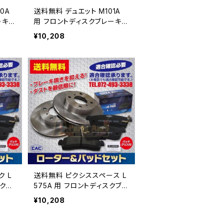
0A
送料無料 デュエット M101A
用 フロントディスクブレーキロ
27
ータ.パッドセット PA427
¥10,208
体番
（ＣＡＣ）/専用グリス付車体番
号必要
 L
送料無料 ピクシススペース L
575A 用 フロントディスクブレ
ト P
ーキロータ.パッドセット PA4
¥10,208
リス付
28 （ＣＡＣ）/専用グリス付車
体番号必要