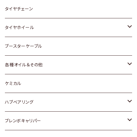
三菱
マツダ
いすゞ
日産
スズキ
スズキ
トヨタ
タイヤチェーン
マツダ
スバル
三菱
ダイハツ
ダイハツ
日産
日産
タイヤホイール
レクサス
スバル
マツダ
スバル
ダイハツ
ダイハツ
トヨタ
ブースターケーブル
三菱
マツダ
マツダ
ホンダ
各種オイル＆その他
スバル
スバル
スズキ
ディーデル洗浄添加剤
ケミカル
日産
ハブベアリング
ダイハツ
トヨタ
ブレンボキャリパー