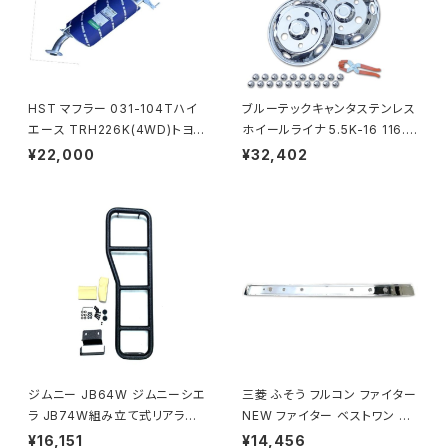
HST マフラー 031-104Tハイ
ブルーテックキャンタステンレス
エース TRH226K(4WD)トヨタ
ホイールライナ 5.5K-16 116.5
本体オールステンレス パイプス
mm P.C.D 208mm 41mmナ
¥22,000
¥32,402
テンレス 騒音規制適合品 車検
ット 5穴 ホイール カバー キャッ
対応 純正同等
プ JP-JW002-1
ジムニー JB64W ジムニーシエ
三菱 ふそう フルコン ファイター
ラ JB74W組み立て式リアラダ
NEW ファイター ベストワン フ
ー 丸パイプ ハシゴ 梯子 JP-W
ァイター 標準車 メッキ ワイパー
¥16,151
¥14,456