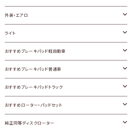
トヨタ
外装・エアロ
ホンダ
トヨタ
ライト
スズキ
ホンダ
トヨタ
おすすめブレーキパッド軽自動車
日産
スズキ
スズキ
トヨタ
おすすめブレーキパッド普通車
いすゞ
日産
日産
ホンダ
トヨタ
おすすめブレーキパッドトラック
ダイハツ
いすゞ
いすゞ
スズキ
ホンダ
トヨタ
おすすめローター・パッドセット
マツダ
ダイハツ
ダイハツ
日産
スズキ
日産
トヨタ
純正同等ディスクローター