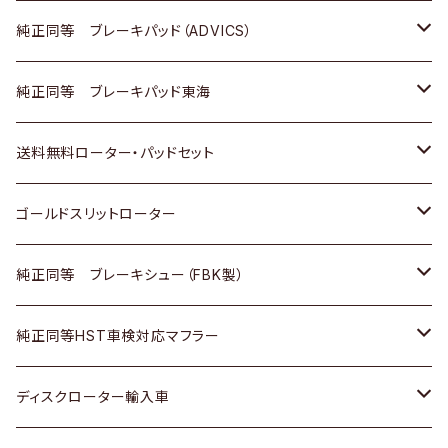
三菱
マツダ
三菱
ダイハツ
日産
いすゞ
ホンダ
トヨタ
純正同等 ブレーキパッド（ADVICS）
スバル
三菱
日野
マツダ
いすゞ
ダイハツ
スズキ
ホンダ
トヨタ
純正同等 ブレーキパッド東海
日野
日野
三菱ふそう
三菱
ダイハツ
マツダ
日産
スズキ
ホンダ
トヨタ
送料無料ローター・パッドセット
三菱ふそう
三菱ふそう
その他
スバル
マツダ
三菱
ダイハツ
日産
スズキ
ホンダ
トヨタ
ゴールドスリットローター
ＢＭＷ
三菱
マツダ
いすゞ
日産
日産
ホンダ
トヨタ
純正同等 ブレーキシュー（FBK製）
スバル
三菱
ダイハツ
ダイハツ
いすゞ
スズキ
ホンダ
ホンダ
純正同等HST車検対応マフラー
スバル
マツダ
マツダ
ダイハツ
日産
スズキ
スズキ
トヨタ
ディスクローター輸入車