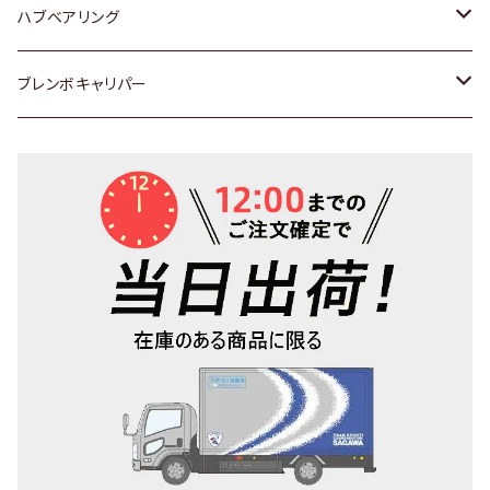
日産
ハブベアリング
ダイハツ
トヨタ
ブレンボキャリパー
ホンダ
ホンダ
スズキ
日産
日産
三菱
ダイハツ
スバル
マツダ
三菱