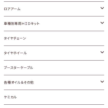
ダイハツ
日産
スズキ
ホンダ
トヨタ
ロアアーム
マツダ
ダイハツ
日産
スズキ
ホンダ
ホンダ
車種別専用ＨＩＤキット
三菱
マツダ
いすゞ
日産
スズキ
スズキ
トヨタ
タイヤチェーン
マツダ
スバル
三菱
ダイハツ
ダイハツ
日産
日産
タイヤホイール
レクサス
スバル
マツダ
スバル
ダイハツ
ダイハツ
トヨタ
ブースターケーブル
三菱
マツダ
マツダ
ホンダ
各種オイル＆その他
スバル
スバル
スズキ
ディーデル洗浄添加剤
ケミカル