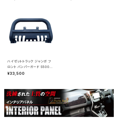
JM001
パネル JP-T123
ハイゼットトラック ジャンボ フ
ロント バンパーガード S500P
S510P 前後期 ブルバー フロン
¥33,500
トグリルガード マッドブラック J
P-BP-HIJET-B