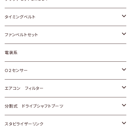
三菱
クライスラー
ダイハツ
ホンダ
スズキ
ホンダ
タイミングベルト
スバル
マツダ
マツダ
ダイハツ
スズキ
トヨタ
ファンベルトセット
日野
三菱
マツダ
日産
スズキ
トヨタ
電装系
スバル
三菱
ダイハツ
ダイハツ
ホンダ
Ｏ２センサー
スバル
マツダ
三菱
スズキ
トヨタ
エアコン フィルター
三菱
スバル
日産
ホンダ
トヨタ
分割式 ドライブシャフトブーツ
スバル
いすゞ
スズキ
ホンダ
トヨタ
スタビライザーリンク