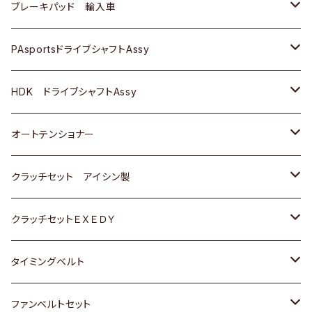
三菱
三菱
マツダ
ダイハツ
日産
日産
ホンダ
ＡＵＤＩ
ブレーキパッド 輸入車
スバル
スバル
三菱
マツダ
ダイハツ
ダイハツ
スズキ
ＢＥＮＺ
ＢＥＮＺ
PAsportsドライブシャフトAssy
ＢＥＮＺ
スバル
三菱
マツダ
マツダ
日産
ＢＭＷ
ＢＭＷ
トヨタ
HDK ドライブシャフトAssy
スバル
三菱
三菱
いすゞ
GOLF
ＷＡＧＥＮ
ホンダ
スズキ
オートテンショナー
スバル
スバル
ダイハツ
ＷＡＧＥＮ
ＶＯＬＶＯ
スズキ
ダイハツ
トヨタ
クラッチセット アイシン製
マツダ
アストロ（シボレー）
日産
日産
ホンダ
クラッチセットＥＸＥＤＹ
三菱
クライスラー
ダイハツ
ホンダ
スズキ
ホンダ
タイミングベルト
スバル
マツダ
マツダ
ダイハツ
スズキ
トヨタ
ファンベルトセット