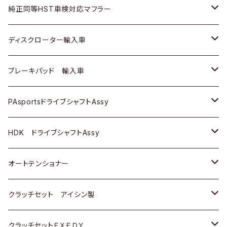
スバル
三菱
ダイハツ
ダイハツ
いすゞ
スズキ
ホンダ
ホンダ
純正同等HST車検対応マフラー
スバル
マツダ
マツダ
ダイハツ
日産
スズキ
スズキ
トヨタ
ディスクローター輸入車
三菱
三菱
マツダ
ダイハツ
日産
日産
ホンダ
ＡＵＤＩ
ブレーキパッド 輸入車
スバル
スバル
三菱
マツダ
ダイハツ
ダイハツ
スズキ
ＢＥＮＺ
ＢＥＮＺ
PAsportsドライブシャフトAssy
ＢＥＮＺ
スバル
三菱
マツダ
マツダ
日産
ＢＭＷ
ＢＭＷ
トヨタ
HDK ドライブシャフトAssy
スバル
三菱
三菱
いすゞ
GOLF
ＷＡＧＥＮ
ホンダ
スズキ
オートテンショナー
スバル
スバル
ダイハツ
ＷＡＧＥＮ
ＶＯＬＶＯ
スズキ
ダイハツ
トヨタ
クラッチセット アイシン製
マツダ
アストロ（シボレー）
日産
日産
ホンダ
クラッチセットＥＸＥＤＹ