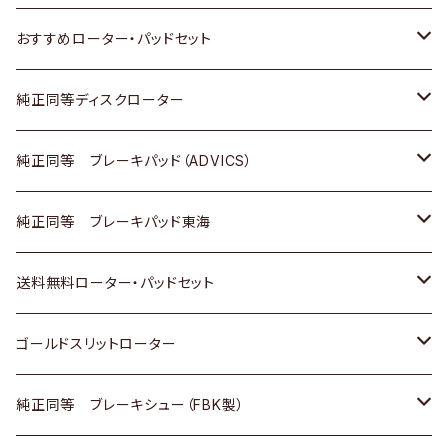
ダイハツ
いすゞ
いすゞ
スズキ
ホンダ
トヨタ
おすすめローター・パッドセット
マツダ
ダイハツ
ダイハツ
日産
スズキ
日産
トヨタ
純正同等ディスクローター
三菱
マツダ
三菱
ダイハツ
日産
いすゞ
ホンダ
トヨタ
純正同等 ブレーキパッド（ADVICS）
スバル
三菱
日野
マツダ
いすゞ
ダイハツ
スズキ
ホンダ
トヨタ
純正同等 ブレーキパッド東海
日野
日野
三菱ふそう
三菱
ダイハツ
マツダ
日産
スズキ
ホンダ
トヨタ
送料無料ローター・パッドセット
三菱ふそう
三菱ふそう
その他
スバル
マツダ
三菱
ダイハツ
日産
スズキ
ホンダ
トヨタ
ゴールドスリットローター
ＢＭＷ
三菱
マツダ
いすゞ
日産
日産
ホンダ
トヨタ
純正同等 ブレーキシュー（FBK製）