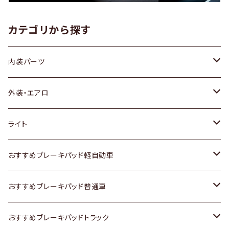
カテゴリから探す
内装パーツ
トヨタ
外装・エアロ
ホンダ
トヨタ
ライト
スズキ
ホンダ
トヨタ
おすすめブレーキパッド軽自動車
日産
スズキ
スズキ
トヨタ
おすすめブレーキパッド普通車
いすゞ
日産
日産
ホンダ
トヨタ
おすすめブレーキパッドトラック