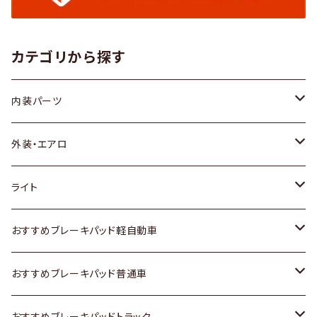
カテゴリから探す
内装パーツ
トヨタ
外装・エアロ
ホンダ
トヨタ
ライト
スズキ
ホンダ
トヨタ
おすすめブレーキパッド軽自動車
日産
スズキ
スズキ
トヨタ
おすすめブレーキパッド普通車
いすゞ
日産
日産
ホンダ
トヨタ
おすすめブレーキパッドトラック