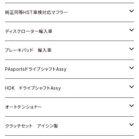
スバル
三菱
ダイハツ
ダイハツ
いすゞ
スズキ
ホンダ
ホンダ
純正同等HST車検対応マフラー
スバル
マツダ
マツダ
ダイハツ
日産
スズキ
スズキ
トヨタ
ディスクローター輸入車
三菱
三菱
マツダ
ダイハツ
日産
日産
ホンダ
ＡＵＤＩ
ブレーキパッド 輸入車
スバル
スバル
三菱
マツダ
ダイハツ
ダイハツ
スズキ
ＢＥＮＺ
ＢＥＮＺ
PAsportsドライブシャフトAssy
ＢＥＮＺ
スバル
三菱
マツダ
マツダ
日産
ＢＭＷ
ＢＭＷ
トヨタ
HDK ドライブシャフトAssy
スバル
三菱
三菱
いすゞ
GOLF
ＷＡＧＥＮ
ホンダ
スズキ
オートテンショナー
スバル
スバル
ダイハツ
ＷＡＧＥＮ
ＶＯＬＶＯ
スズキ
ダイハツ
トヨタ
クラッチセット アイシン製