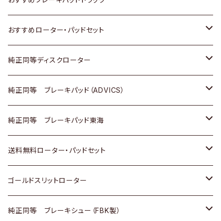
ダイハツ
いすゞ
いすゞ
スズキ
ホンダ
トヨタ
おすすめローター・パッドセット
マツダ
ダイハツ
ダイハツ
日産
スズキ
日産
トヨタ
純正同等ディスクローター
三菱
マツダ
三菱
ダイハツ
日産
いすゞ
ホンダ
トヨタ
純正同等 ブレーキパッド（ADVICS）
スバル
三菱
日野
マツダ
いすゞ
ダイハツ
スズキ
ホンダ
トヨタ
純正同等 ブレーキパッド東海
日野
日野
三菱ふそう
三菱
ダイハツ
マツダ
日産
スズキ
ホンダ
トヨタ
送料無料ローター・パッドセット
三菱ふそう
三菱ふそう
その他
スバル
マツダ
三菱
ダイハツ
日産
スズキ
ホンダ
トヨタ
ゴールドスリットローター
ＢＭＷ
三菱
マツダ
いすゞ
日産
日産
ホンダ
トヨタ
純正同等 ブレーキシュー（FBK製）