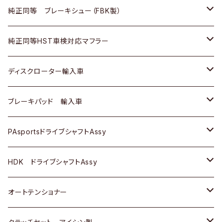
ＢＭＷ
三菱
マツダ
いすゞ
日産
日産
ホンダ
トヨタ
純正同等 ブレーキシュー（FBK製）
スバル
三菱
ダイハツ
ダイハツ
いすゞ
スズキ
ホンダ
ホンダ
純正同等HST車検対応マフラー
スバル
マツダ
マツダ
ダイハツ
日産
スズキ
スズキ
トヨタ
ディスクローター輸入車
三菱
三菱
マツダ
ダイハツ
日産
日産
ホンダ
ＡＵＤＩ
ブレーキパッド 輸入車
スバル
スバル
三菱
マツダ
ダイハツ
ダイハツ
スズキ
ＢＥＮＺ
ＢＥＮＺ
PAsportsドライブシャフトAssy
ＢＥＮＺ
スバル
三菱
マツダ
マツダ
日産
ＢＭＷ
ＢＭＷ
トヨタ
HDK ドライブシャフトAssy
スバル
三菱
三菱
いすゞ
GOLF
ＷＡＧＥＮ
ホンダ
スズキ
オートテンショナー
スバル
スバル
ダイハツ
ＷＡＧＥＮ
ＶＯＬＶＯ
スズキ
ダイハツ
トヨタ