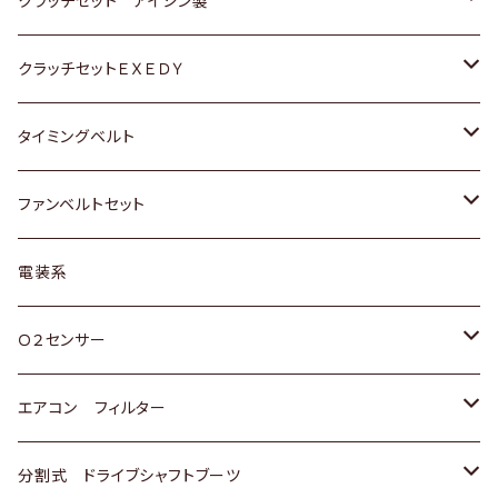
クラッチセット アイシン製
マツダ
アストロ（シボレー）
日産
日産
ホンダ
クラッチセットＥＸＥＤＹ
三菱
クライスラー
ダイハツ
ホンダ
スズキ
ホンダ
タイミングベルト
スバル
マツダ
マツダ
ダイハツ
スズキ
トヨタ
ファンベルトセット
日野
三菱
マツダ
日産
スズキ
トヨタ
電装系
スバル
三菱
ダイハツ
ダイハツ
ホンダ
Ｏ２センサー
スバル
マツダ
三菱
スズキ
トヨタ
エアコン フィルター
三菱
スバル
日産
ホンダ
トヨタ
分割式 ドライブシャフトブーツ