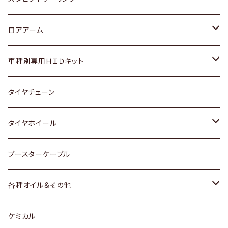
ダイハツ
日産
スズキ
ホンダ
トヨタ
ロアアーム
マツダ
ダイハツ
日産
スズキ
ホンダ
ホンダ
車種別専用ＨＩＤキット
三菱
マツダ
いすゞ
日産
スズキ
スズキ
トヨタ
タイヤチェーン
マツダ
スバル
三菱
ダイハツ
ダイハツ
日産
日産
タイヤホイール
レクサス
スバル
マツダ
スバル
ダイハツ
ダイハツ
トヨタ
ブースターケーブル
三菱
マツダ
マツダ
ホンダ
各種オイル＆その他
スバル
スバル
スズキ
ディーデル洗浄添加剤
ケミカル