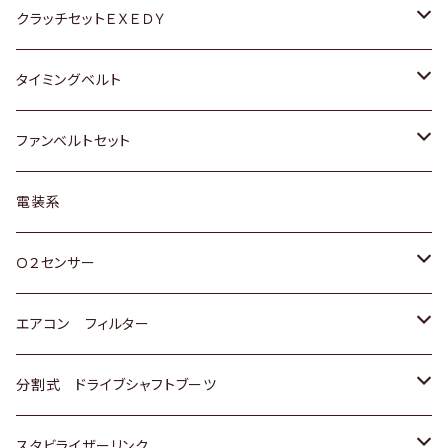
マツダ
アストロ（シボレー）
日産
日産
ホンダ
クラッチセットＥＸＥＤＹ
三菱
クライスラー
ダイハツ
ホンダ
スズキ
ホンダ
タイミングベルト
スバル
マツダ
マツダ
ダイハツ
スズキ
トヨタ
ファンベルトセット
日野
三菱
マツダ
日産
スズキ
トヨタ
電装系
スバル
三菱
ダイハツ
ダイハツ
ホンダ
Ｏ２センサー
スバル
マツダ
三菱
スズキ
トヨタ
エアコン フィルター
三菱
スバル
日産
ホンダ
トヨタ
分割式 ドライブシャフトブーツ
スバル
いすゞ
スズキ
ホンダ
トヨタ
スタビライザーリンク