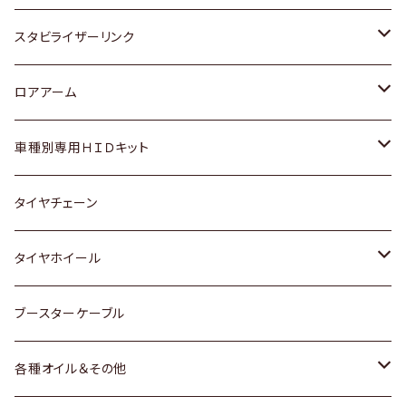
スバル
いすゞ
スズキ
ホンダ
トヨタ
スタビライザーリンク
ダイハツ
日産
スズキ
ホンダ
トヨタ
ロアアーム
マツダ
ダイハツ
日産
スズキ
ホンダ
ホンダ
車種別専用ＨＩＤキット
三菱
マツダ
いすゞ
日産
スズキ
スズキ
トヨタ
タイヤチェーン
マツダ
スバル
三菱
ダイハツ
ダイハツ
日産
日産
タイヤホイール
レクサス
スバル
マツダ
スバル
ダイハツ
ダイハツ
トヨタ
ブースターケーブル
三菱
マツダ
マツダ
ホンダ
各種オイル＆その他