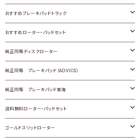
いすゞ
日産
日産
ホンダ
トヨタ
おすすめブレーキパッドトラック
ダイハツ
いすゞ
いすゞ
スズキ
ホンダ
トヨタ
おすすめローター・パッドセット
マツダ
ダイハツ
ダイハツ
日産
スズキ
日産
トヨタ
純正同等ディスクローター
三菱
マツダ
三菱
ダイハツ
日産
いすゞ
ホンダ
トヨタ
純正同等 ブレーキパッド（ADVICS）
スバル
三菱
日野
マツダ
いすゞ
ダイハツ
スズキ
ホンダ
トヨタ
純正同等 ブレーキパッド東海
日野
日野
三菱ふそう
三菱
ダイハツ
マツダ
日産
スズキ
ホンダ
トヨタ
送料無料ローター・パッドセット
三菱ふそう
三菱ふそう
その他
スバル
マツダ
三菱
ダイハツ
日産
スズキ
ホンダ
トヨタ
ゴールドスリットローター