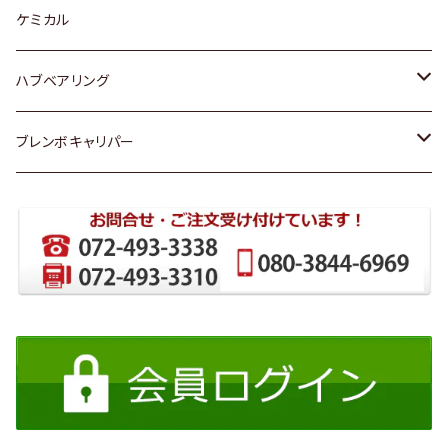
スバル
スバル
スズキ
ディーデル洗浄添加剤
ケミカル
日産
ハブベアリング
ダイハツ
トヨタ
ブレンボキャリパー
ホンダ
ホンダ
スズキ
日産
日産
三菱
ダイハツ
スバル
マツダ