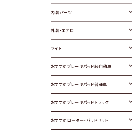
内装パーツ
トヨタ
外装・エアロ
ホンダ
トヨタ
ライト
スズキ
ホンダ
トヨタ
おすすめブレーキパッド軽自動車
日産
スズキ
スズキ
トヨタ
おすすめブレーキパッド普通車
いすゞ
日産
日産
ホンダ
トヨタ
おすすめブレーキパッドトラック
ダイハツ
いすゞ
いすゞ
スズキ
ホンダ
トヨタ
おすすめローター・パッドセット