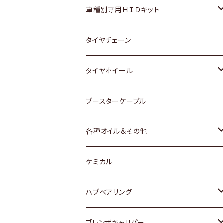
マツダ
ダイハツ
日産
スズキ
ホンダ
ホンダ
車種別専用ＨＩＤキット
三菱
マツダ
いすゞ
日産
スズキ
スズキ
トヨタ
タイヤチェーン
マツダ
スバル
三菱
ダイハツ
ダイハツ
日産
日産
タイヤホイール
レクサス
スバル
マツダ
スバル
ダイハツ
ダイハツ
トヨタ
ブースターケーブル
三菱
マツダ
マツダ
ホンダ
各種オイル＆その他
スバル
スバル
スズキ
ディーデル洗浄添加剤
ケミカル
日産
ハブベアリング
ダイハツ
トヨタ
ブレンボキャリパー