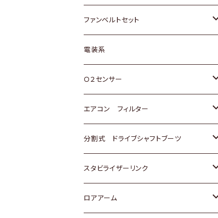
スバル
マツダ
マツダ
ダイハツ
スズキ
トヨタ
ファンベルトセット
日野
三菱
マツダ
日産
スズキ
トヨタ
電装系
スバル
三菱
ダイハツ
ダイハツ
ホンダ
Ｏ２センサー
スバル
マツダ
三菱
スズキ
トヨタ
エアコン フィルター
三菱
スバル
日産
ホンダ
トヨタ
分割式 ドライブシャフトブーツ
スバル
いすゞ
スズキ
ホンダ
トヨタ
スタビライザーリンク
ダイハツ
日産
スズキ
ホンダ
トヨタ
ロアアーム