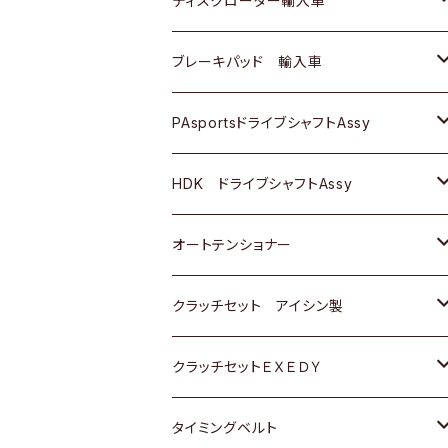
ディスクローター輸入車
三菱
三菱
マツダ
ダイハツ
日産
日産
ホンダ
ＡＵＤＩ
ブレーキパッド 輸入車
スバル
スバル
三菱
マツダ
ダイハツ
ダイハツ
スズキ
ＢＥＮＺ
ＢＥＮＺ
PAsportsドライブシャフトAssy
ＢＥＮＺ
スバル
三菱
マツダ
マツダ
日産
ＢＭＷ
ＢＭＷ
トヨタ
HDK ドライブシャフトAssy
スバル
三菱
三菱
いすゞ
GOLF
ＷＡＧＥＮ
ホンダ
スズキ
オートテンショナー
スバル
スバル
ダイハツ
ＷＡＧＥＮ
ＶＯＬＶＯ
スズキ
ダイハツ
トヨタ
クラッチセット アイシン製
マツダ
アストロ（シボレー）
日産
日産
ホンダ
クラッチセットＥＸＥＤＹ
三菱
クライスラー
ダイハツ
ホンダ
スズキ
ホンダ
タイミングベルト