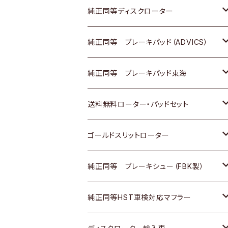
マツダ
ダイハツ
ダイハツ
日産
スズキ
日産
トヨタ
純正同等ディスクローター
三菱
マツダ
三菱
ダイハツ
日産
いすゞ
ホンダ
トヨタ
純正同等 ブレーキパッド（ADVICS）
スバル
三菱
日野
マツダ
いすゞ
ダイハツ
スズキ
ホンダ
トヨタ
純正同等 ブレーキパッド東海
日野
日野
三菱ふそう
三菱
ダイハツ
マツダ
日産
スズキ
ホンダ
トヨタ
送料無料ローター・パッドセット
三菱ふそう
三菱ふそう
その他
スバル
マツダ
三菱
ダイハツ
日産
スズキ
ホンダ
トヨタ
ゴールドスリットローター
ＢＭＷ
三菱
マツダ
いすゞ
日産
日産
ホンダ
トヨタ
純正同等 ブレーキシュー（FBK製）
スバル
三菱
ダイハツ
ダイハツ
いすゞ
スズキ
ホンダ
ホンダ
純正同等HST車検対応マフラー
スバル
マツダ
マツダ
ダイハツ
日産
スズキ
スズキ
トヨタ