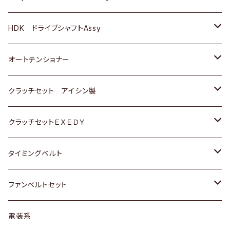
ＢＥＮＺ
スバル
三菱
マツダ
マツダ
日産
ＢＭＷ
ＢＭＷ
トヨタ
HDK ドライブシャフトAssy
スバル
三菱
三菱
いすゞ
GOLF
ＷＡＧＥＮ
ホンダ
スズキ
オートテンショナー
スバル
スバル
ダイハツ
ＷＡＧＥＮ
ＶＯＬＶＯ
スズキ
ダイハツ
トヨタ
クラッチセット アイシン製
マツダ
アストロ（シボレー）
日産
日産
ホンダ
クラッチセットＥＸＥＤＹ
三菱
クライスラー
ダイハツ
ホンダ
スズキ
ホンダ
タイミングベルト
スバル
マツダ
マツダ
ダイハツ
スズキ
トヨタ
ファンベルトセット
日野
三菱
マツダ
日産
スズキ
トヨタ
電装系