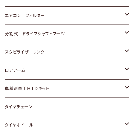
スバル
マツダ
三菱
スズキ
トヨタ
エアコン フィルター
三菱
スバル
日産
ホンダ
トヨタ
分割式 ドライブシャフトブーツ
スバル
いすゞ
スズキ
ホンダ
トヨタ
スタビライザーリンク
ダイハツ
日産
スズキ
ホンダ
トヨタ
ロアアーム
マツダ
ダイハツ
日産
スズキ
ホンダ
ホンダ
車種別専用ＨＩＤキット
三菱
マツダ
いすゞ
日産
スズキ
スズキ
トヨタ
タイヤチェーン
マツダ
スバル
三菱
ダイハツ
ダイハツ
日産
日産
タイヤホイール