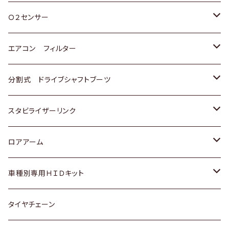
スバル
三菱
ダイハツ
ダイハツ
ホンダ
Ｏ２センサー
スバル
マツダ
三菱
スズキ
トヨタ
エアコン フィルター
三菱
スバル
日産
ホンダ
トヨタ
分割式 ドライブシャフトブーツ
スバル
いすゞ
スズキ
ホンダ
トヨタ
スタビライザーリンク
ダイハツ
日産
スズキ
ホンダ
トヨタ
ロアアーム
マツダ
ダイハツ
日産
スズキ
ホンダ
ホンダ
車種別専用ＨＩＤキット
三菱
マツダ
いすゞ
日産
スズキ
スズキ
トヨタ
タイヤチェーン