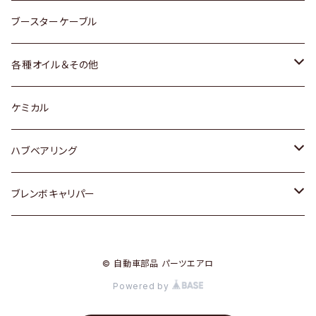
レクサス
スバル
マツダ
スバル
ダイハツ
ダイハツ
トヨタ
ブースターケーブル
三菱
マツダ
マツダ
ホンダ
各種オイル＆その他
スバル
スバル
スズキ
ディーデル洗浄添加剤
ケミカル
日産
ハブベアリング
ダイハツ
トヨタ
ブレンボキャリパー
ホンダ
ホンダ
© 自動車部品 パーツエアロ
スズキ
日産
Powered by