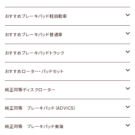
スズキ
ホンダ
トヨタ
おすすめブレーキパッド軽自動車
日産
スズキ
スズキ
トヨタ
おすすめブレーキパッド普通車
いすゞ
日産
日産
ホンダ
トヨタ
おすすめブレーキパッドトラック
ダイハツ
いすゞ
いすゞ
スズキ
ホンダ
トヨタ
おすすめローター・パッドセット
マツダ
ダイハツ
ダイハツ
日産
スズキ
日産
トヨタ
純正同等ディスクローター
三菱
マツダ
三菱
ダイハツ
日産
いすゞ
ホンダ
トヨタ
純正同等 ブレーキパッド（ADVICS）
スバル
三菱
日野
マツダ
いすゞ
ダイハツ
スズキ
ホンダ
トヨタ
純正同等 ブレーキパッド東海