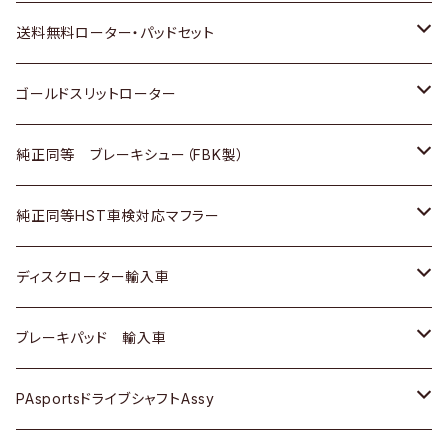
日野
日野
三菱ふそう
三菱
ダイハツ
マツダ
日産
スズキ
ホンダ
トヨタ
送料無料ローター・パッドセット
三菱ふそう
三菱ふそう
その他
スバル
マツダ
三菱
ダイハツ
日産
スズキ
ホンダ
トヨタ
ゴールドスリットローター
ＢＭＷ
三菱
マツダ
いすゞ
日産
日産
ホンダ
トヨタ
純正同等 ブレーキシュー（FBK製）
スバル
三菱
ダイハツ
ダイハツ
いすゞ
スズキ
ホンダ
ホンダ
純正同等HST車検対応マフラー
スバル
マツダ
マツダ
ダイハツ
日産
スズキ
スズキ
トヨタ
ディスクローター輸入車
三菱
三菱
マツダ
ダイハツ
日産
日産
ホンダ
ＡＵＤＩ
ブレーキパッド 輸入車
スバル
スバル
三菱
マツダ
ダイハツ
ダイハツ
スズキ
ＢＥＮＺ
ＢＥＮＺ
PAsportsドライブシャフトAssy