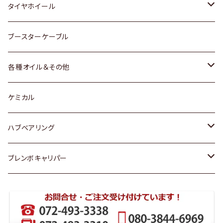
マツダ
スバル
三菱
ダイハツ
ダイハツ
日産
日産
タイヤホイール
レクサス
スバル
マツダ
スバル
ダイハツ
ダイハツ
トヨタ
ブースターケーブル
三菱
マツダ
マツダ
ホンダ
各種オイル＆その他
スバル
スバル
スズキ
ディーデル洗浄添加剤
ケミカル
日産
ハブベアリング
ダイハツ
トヨタ
ブレンボキャリパー
ホンダ
ホンダ
スズキ
日産