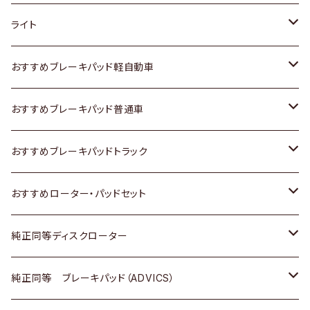
ホンダ
トヨタ
ライト
スズキ
ホンダ
トヨタ
おすすめブレーキパッド軽自動車
日産
スズキ
スズキ
トヨタ
おすすめブレーキパッド普通車
いすゞ
日産
日産
ホンダ
トヨタ
おすすめブレーキパッドトラック
ダイハツ
いすゞ
いすゞ
スズキ
ホンダ
トヨタ
おすすめローター・パッドセット
マツダ
ダイハツ
ダイハツ
日産
スズキ
日産
トヨタ
純正同等ディスクローター
三菱
マツダ
三菱
ダイハツ
日産
いすゞ
ホンダ
トヨタ
純正同等 ブレーキパッド（ADVICS）