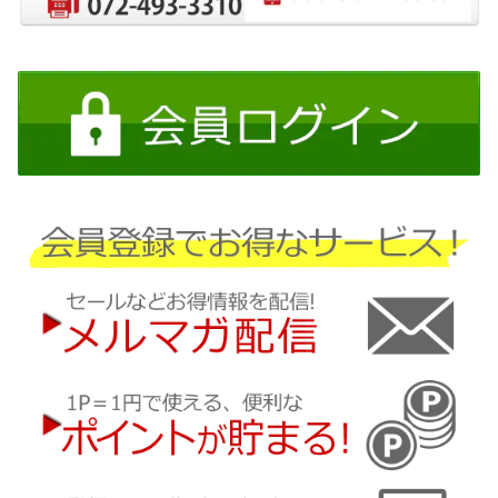
日産
三菱
ダイハツ
スバル
マツダ
三菱