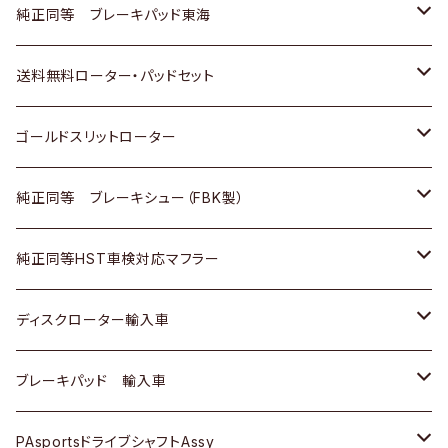
スバル
三菱
日野
マツダ
いすゞ
ダイハツ
スズキ
ホンダ
トヨタ
純正同等 ブレーキパッド東海
日野
日野
三菱ふそう
三菱
ダイハツ
マツダ
日産
スズキ
ホンダ
トヨタ
送料無料ローター・パッドセット
三菱ふそう
三菱ふそう
その他
スバル
マツダ
三菱
ダイハツ
日産
スズキ
ホンダ
トヨタ
ゴールドスリットローター
ＢＭＷ
三菱
マツダ
いすゞ
日産
日産
ホンダ
トヨタ
純正同等 ブレーキシュー（FBK製）
スバル
三菱
ダイハツ
ダイハツ
いすゞ
スズキ
ホンダ
ホンダ
純正同等HST車検対応マフラー
スバル
マツダ
マツダ
ダイハツ
日産
スズキ
スズキ
トヨタ
ディスクローター輸入車
三菱
三菱
マツダ
ダイハツ
日産
日産
ホンダ
ＡＵＤＩ
ブレーキパッド 輸入車
スバル
スバル
三菱
マツダ
ダイハツ
ダイハツ
スズキ
ＢＥＮＺ
ＢＥＮＺ
PAsportsドライブシャフトAssy