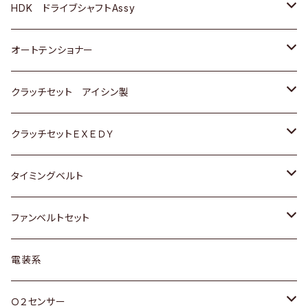
ＢＥＮＺ
スバル
三菱
マツダ
マツダ
日産
ＢＭＷ
ＢＭＷ
トヨタ
HDK ドライブシャフトAssy
スバル
三菱
三菱
いすゞ
GOLF
ＷＡＧＥＮ
ホンダ
スズキ
オートテンショナー
スバル
スバル
ダイハツ
ＷＡＧＥＮ
ＶＯＬＶＯ
スズキ
ダイハツ
トヨタ
クラッチセット アイシン製
マツダ
アストロ（シボレー）
日産
日産
ホンダ
クラッチセットＥＸＥＤＹ
三菱
クライスラー
ダイハツ
ホンダ
スズキ
ホンダ
タイミングベルト
スバル
マツダ
マツダ
ダイハツ
スズキ
トヨタ
ファンベルトセット
日野
三菱
マツダ
日産
スズキ
トヨタ
電装系
スバル
三菱
ダイハツ
ダイハツ
ホンダ
Ｏ２センサー