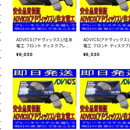
ADVICS(アドヴィックス)/住友
ADVICS(アドヴィックス
電工 フロント ディスクブレー
電工 フロント ディスクブ
キパッド プレサージュ PNU3
キパッド エルグランド NE
¥6,030
¥6,030
1 用 SN899P
用 SN899P