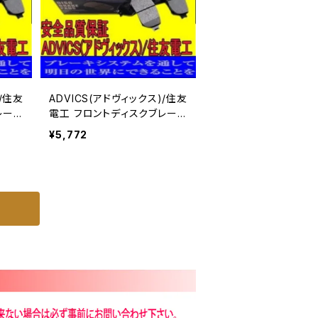
)/住友
ADVICS(アドヴィックス)/住友
レーキ
電工 フロントディスクブレーキ
25 用
パッド キャラバン DWMGE25
¥5,772
用 SN900P