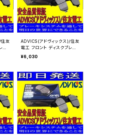
)/住友
ADVICS(アドヴィックス)/住友
レー
電工 フロント ディスクブレー
51
キパッド エルグランド MNE5
¥6,030
1 用 SN899P