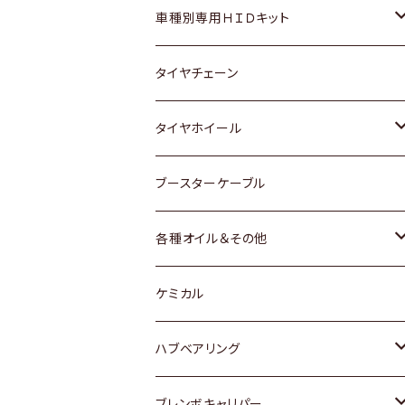
マツダ
ダイハツ
日産
スズキ
ホンダ
ホンダ
車種別専用ＨＩＤキット
三菱
マツダ
いすゞ
日産
スズキ
スズキ
トヨタ
タイヤチェーン
マツダ
スバル
三菱
ダイハツ
ダイハツ
日産
日産
タイヤホイール
レクサス
スバル
マツダ
スバル
ダイハツ
ダイハツ
トヨタ
ブースターケーブル
三菱
マツダ
マツダ
ホンダ
各種オイル＆その他
スバル
スバル
スズキ
ディーデル洗浄添加剤
ケミカル
日産
ハブベアリング
ダイハツ
トヨタ
ブレンボキャリパー