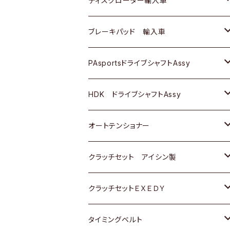
ディスクローター輸入車
三菱
三菱
マツダ
ダイハツ
日産
日産
ホンダ
ＡＵＤＩ
ブレーキパッド 輸入車
スバル
スバル
三菱
マツダ
ダイハツ
ダイハツ
スズキ
ＢＥＮＺ
ＢＥＮＺ
PAsportsドライブシャフトAssy
ＢＥＮＺ
スバル
三菱
マツダ
マツダ
日産
ＢＭＷ
ＢＭＷ
トヨタ
HDK ドライブシャフトAssy
スバル
三菱
三菱
いすゞ
GOLF
ＷＡＧＥＮ
ホンダ
スズキ
オートテンショナー
スバル
スバル
ダイハツ
ＷＡＧＥＮ
ＶＯＬＶＯ
スズキ
ダイハツ
トヨタ
クラッチセット アイシン製
マツダ
アストロ（シボレー）
日産
日産
ホンダ
クラッチセットＥＸＥＤＹ
三菱
クライスラー
ダイハツ
ホンダ
スズキ
ホンダ
タイミングベルト