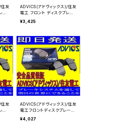
)/住友
ADVICS(アドヴィックス)/住友
電工 フロント ディスクブレー
P/U
キパッド スクラム DL51V/DM
¥3,425
51V 用 SN554
)/住友
ADVICS(アドヴィックス)/住友
電工フロントディスクブレーキ
/L96
パット ミニキャブ U41TP/U42
¥4,027
TP（前期） 用 SN645