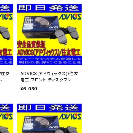
)/住友
ADVICS(アドヴィックス)/住友
レー
電工 フロント ディスクブレー
NU
キパッド プレサージュ PU31
¥6,030
用 SN899P