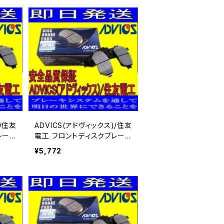
)/住友
ADVICS(アドヴィックス)/住友
レーキ
電工 フロントディスクブレーキ
 用
パッド キャラバン VWE25 用
¥5,772
SN900P