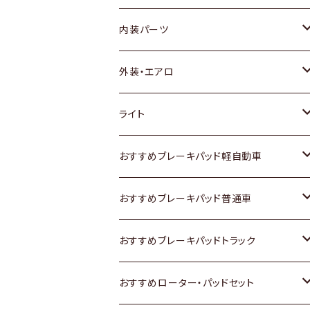
内装パーツ
トヨタ
外装・エアロ
ホンダ
トヨタ
ライト
スズキ
ホンダ
トヨタ
おすすめブレーキパッド軽自動車
日産
スズキ
スズキ
トヨタ
おすすめブレーキパッド普通車
いすゞ
日産
日産
ホンダ
トヨタ
おすすめブレーキパッドトラック
ダイハツ
いすゞ
いすゞ
スズキ
ホンダ
トヨタ
おすすめローター・パッドセット