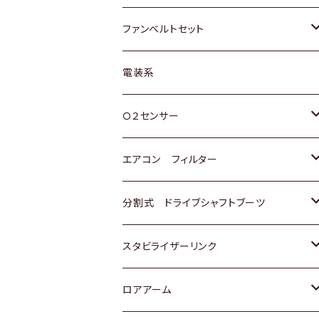
スバル
マツダ
マツダ
ダイハツ
スズキ
トヨタ
ファンベルトセット
日野
三菱
マツダ
日産
スズキ
トヨタ
電装系
スバル
三菱
ダイハツ
ダイハツ
ホンダ
Ｏ２センサー
スバル
マツダ
三菱
スズキ
トヨタ
エアコン フィルター
三菱
スバル
日産
ホンダ
トヨタ
分割式 ドライブシャフトブーツ
スバル
いすゞ
スズキ
ホンダ
トヨタ
スタビライザーリンク
ダイハツ
日産
スズキ
ホンダ
トヨタ
ロアアーム