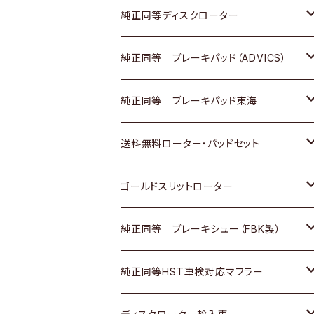
マツダ
ダイハツ
ダイハツ
日産
スズキ
日産
トヨタ
純正同等ディスクローター
三菱
マツダ
三菱
ダイハツ
日産
いすゞ
ホンダ
トヨタ
純正同等 ブレーキパッド（ADVICS）
スバル
三菱
日野
マツダ
いすゞ
ダイハツ
スズキ
ホンダ
トヨタ
純正同等 ブレーキパッド東海
日野
日野
三菱ふそう
三菱
ダイハツ
マツダ
日産
スズキ
ホンダ
トヨタ
送料無料ローター・パッドセット
三菱ふそう
三菱ふそう
その他
スバル
マツダ
三菱
ダイハツ
日産
スズキ
ホンダ
トヨタ
ゴールドスリットローター
ＢＭＷ
三菱
マツダ
いすゞ
日産
日産
ホンダ
トヨタ
純正同等 ブレーキシュー（FBK製）
スバル
三菱
ダイハツ
ダイハツ
いすゞ
スズキ
ホンダ
ホンダ
純正同等HST車検対応マフラー
スバル
マツダ
マツダ
ダイハツ
日産
スズキ
スズキ
トヨタ