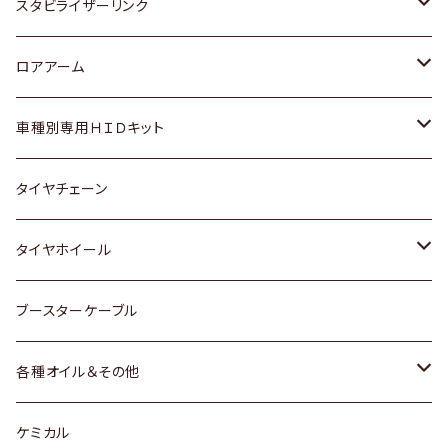
スバル
いすゞ
スズキ
ホンダ
トヨタ
スタビライザーリンク
ダイハツ
日産
スズキ
ホンダ
トヨタ
ロアアーム
マツダ
ダイハツ
日産
スズキ
ホンダ
ホンダ
車種別専用ＨＩＤキット
三菱
マツダ
いすゞ
日産
スズキ
スズキ
トヨタ
タイヤチェーン
マツダ
スバル
三菱
ダイハツ
ダイハツ
日産
日産
タイヤホイール
レクサス
スバル
マツダ
スバル
ダイハツ
ダイハツ
トヨタ
ブースターケーブル
三菱
マツダ
マツダ
ホンダ
各種オイル＆その他
スバル
スバル
スズキ
ディーデル洗浄添加剤
ケミカル