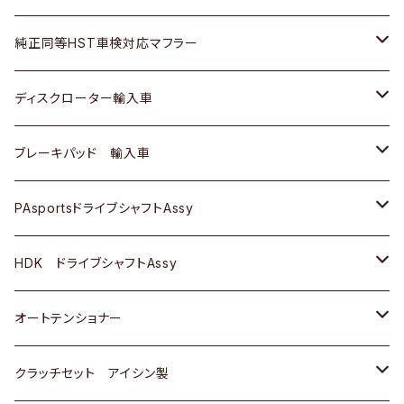
スバル
三菱
ダイハツ
ダイハツ
いすゞ
スズキ
ホンダ
ホンダ
純正同等HST車検対応マフラー
スバル
マツダ
マツダ
ダイハツ
日産
スズキ
スズキ
トヨタ
ディスクローター輸入車
三菱
三菱
マツダ
ダイハツ
日産
日産
ホンダ
ＡＵＤＩ
ブレーキパッド 輸入車
スバル
スバル
三菱
マツダ
ダイハツ
ダイハツ
スズキ
ＢＥＮＺ
ＢＥＮＺ
PAsportsドライブシャフトAssy
ＢＥＮＺ
スバル
三菱
マツダ
マツダ
日産
ＢＭＷ
ＢＭＷ
トヨタ
HDK ドライブシャフトAssy
スバル
三菱
三菱
いすゞ
GOLF
ＷＡＧＥＮ
ホンダ
スズキ
オートテンショナー
スバル
スバル
ダイハツ
ＷＡＧＥＮ
ＶＯＬＶＯ
スズキ
ダイハツ
トヨタ
クラッチセット アイシン製