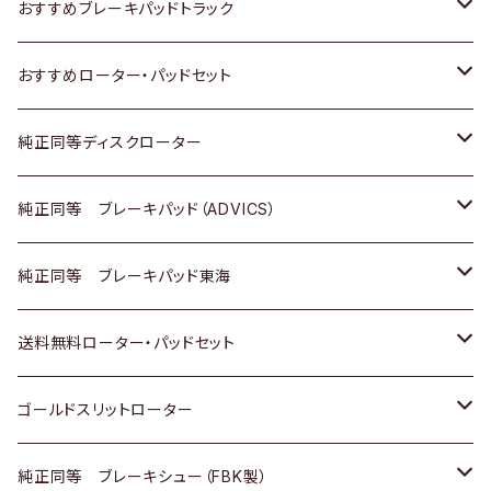
いすゞ
日産
日産
ホンダ
トヨタ
おすすめブレーキパッドトラック
ダイハツ
いすゞ
いすゞ
スズキ
ホンダ
トヨタ
おすすめローター・パッドセット
マツダ
ダイハツ
ダイハツ
日産
スズキ
日産
トヨタ
純正同等ディスクローター
三菱
マツダ
三菱
ダイハツ
日産
いすゞ
ホンダ
トヨタ
純正同等 ブレーキパッド（ADVICS）
スバル
三菱
日野
マツダ
いすゞ
ダイハツ
スズキ
ホンダ
トヨタ
純正同等 ブレーキパッド東海
日野
日野
三菱ふそう
三菱
ダイハツ
マツダ
日産
スズキ
ホンダ
トヨタ
送料無料ローター・パッドセット
三菱ふそう
三菱ふそう
その他
スバル
マツダ
三菱
ダイハツ
日産
スズキ
ホンダ
トヨタ
ゴールドスリットローター
ＢＭＷ
三菱
マツダ
いすゞ
日産
日産
ホンダ
トヨタ
純正同等 ブレーキシュー（FBK製）