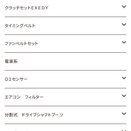
マツダ
アストロ（シボレー）
日産
日産
ホンダ
クラッチセットＥＸＥＤＹ
三菱
クライスラー
ダイハツ
ホンダ
スズキ
ホンダ
タイミングベルト
スバル
マツダ
マツダ
ダイハツ
スズキ
トヨタ
ファンベルトセット
日野
三菱
マツダ
日産
スズキ
トヨタ
電装系
スバル
三菱
ダイハツ
ダイハツ
ホンダ
Ｏ２センサー
スバル
マツダ
三菱
スズキ
トヨタ
エアコン フィルター
三菱
スバル
日産
ホンダ
トヨタ
分割式 ドライブシャフトブーツ