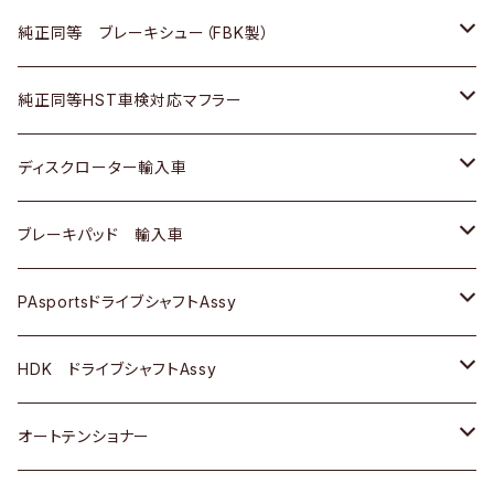
ＢＭＷ
三菱
マツダ
いすゞ
日産
日産
ホンダ
トヨタ
純正同等 ブレーキシュー（FBK製）
スバル
三菱
ダイハツ
ダイハツ
いすゞ
スズキ
ホンダ
ホンダ
純正同等HST車検対応マフラー
スバル
マツダ
マツダ
ダイハツ
日産
スズキ
スズキ
トヨタ
ディスクローター輸入車
三菱
三菱
マツダ
ダイハツ
日産
日産
ホンダ
ＡＵＤＩ
ブレーキパッド 輸入車
スバル
スバル
三菱
マツダ
ダイハツ
ダイハツ
スズキ
ＢＥＮＺ
ＢＥＮＺ
PAsportsドライブシャフトAssy
ＢＥＮＺ
スバル
三菱
マツダ
マツダ
日産
ＢＭＷ
ＢＭＷ
トヨタ
HDK ドライブシャフトAssy
スバル
三菱
三菱
いすゞ
GOLF
ＷＡＧＥＮ
ホンダ
スズキ
オートテンショナー