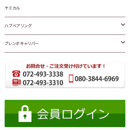
スバル
スバル
スズキ
ディーデル洗浄添加剤
ケミカル
日産
ハブベアリング
ダイハツ
トヨタ
ブレンボキャリパー
ホンダ
ホンダ
スズキ
日産
日産
三菱
ダイハツ
スバル