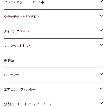
スバル
スバル
ダイハツ
ＷＡＧＥＮ
ＶＯＬＶＯ
スズキ
ダイハツ
トヨタ
クラッチセット アイシン製
マツダ
アストロ（シボレー）
日産
日産
ホンダ
クラッチセットＥＸＥＤＹ
三菱
クライスラー
ダイハツ
ホンダ
スズキ
ホンダ
タイミングベルト
スバル
マツダ
マツダ
ダイハツ
スズキ
トヨタ
ファンベルトセット
日野
三菱
マツダ
日産
スズキ
トヨタ
電装系
スバル
三菱
ダイハツ
ダイハツ
ホンダ
Ｏ２センサー
スバル
マツダ
三菱
スズキ
トヨタ
エアコン フィルター
三菱
スバル
日産
ホンダ
トヨタ
分割式 ドライブシャフトブーツ