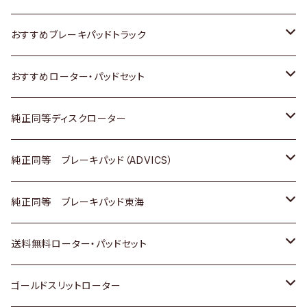
いすゞ
日産
日産
ホンダ
トヨタ
おすすめブレーキパッドトラック
ダイハツ
いすゞ
いすゞ
スズキ
ホンダ
トヨタ
おすすめローター・パッドセット
マツダ
ダイハツ
ダイハツ
日産
スズキ
日産
トヨタ
純正同等ディスクローター
三菱
マツダ
三菱
ダイハツ
日産
いすゞ
ホンダ
トヨタ
純正同等 ブレーキパッド（ADVICS）
スバル
三菱
日野
マツダ
いすゞ
ダイハツ
スズキ
ホンダ
トヨタ
純正同等 ブレーキパッド東海
日野
日野
三菱ふそう
三菱
ダイハツ
マツダ
日産
スズキ
ホンダ
トヨタ
送料無料ローター・パッドセット
三菱ふそう
三菱ふそう
その他
スバル
マツダ
三菱
ダイハツ
日産
スズキ
ホンダ
トヨタ
ゴールドスリットローター