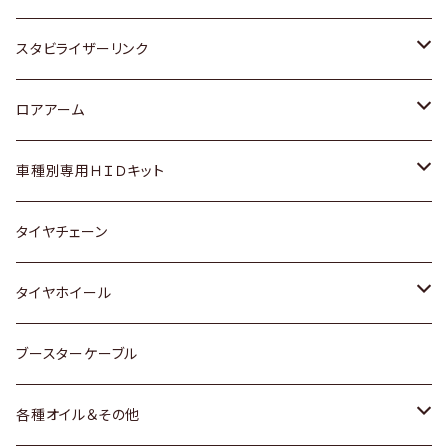
スバル
いすゞ
スズキ
ホンダ
トヨタ
スタビライザーリンク
ダイハツ
日産
スズキ
ホンダ
トヨタ
ロアアーム
マツダ
ダイハツ
日産
スズキ
ホンダ
ホンダ
車種別専用ＨＩＤキット
三菱
マツダ
いすゞ
日産
スズキ
スズキ
トヨタ
タイヤチェーン
マツダ
スバル
三菱
ダイハツ
ダイハツ
日産
日産
タイヤホイール
レクサス
スバル
マツダ
スバル
ダイハツ
ダイハツ
トヨタ
ブースターケーブル
三菱
マツダ
マツダ
ホンダ
各種オイル＆その他