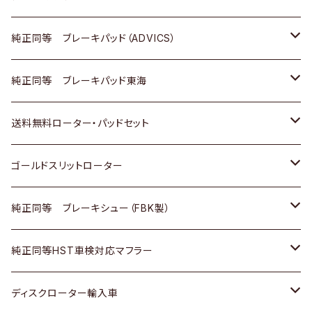
三菱
マツダ
三菱
ダイハツ
日産
いすゞ
ホンダ
トヨタ
純正同等 ブレーキパッド（ADVICS）
スバル
三菱
日野
マツダ
いすゞ
ダイハツ
スズキ
ホンダ
トヨタ
純正同等 ブレーキパッド東海
日野
日野
三菱ふそう
三菱
ダイハツ
マツダ
日産
スズキ
ホンダ
トヨタ
送料無料ローター・パッドセット
三菱ふそう
三菱ふそう
その他
スバル
マツダ
三菱
ダイハツ
日産
スズキ
ホンダ
トヨタ
ゴールドスリットローター
ＢＭＷ
三菱
マツダ
いすゞ
日産
日産
ホンダ
トヨタ
純正同等 ブレーキシュー（FBK製）
スバル
三菱
ダイハツ
ダイハツ
いすゞ
スズキ
ホンダ
ホンダ
純正同等HST車検対応マフラー
スバル
マツダ
マツダ
ダイハツ
日産
スズキ
スズキ
トヨタ
ディスクローター輸入車