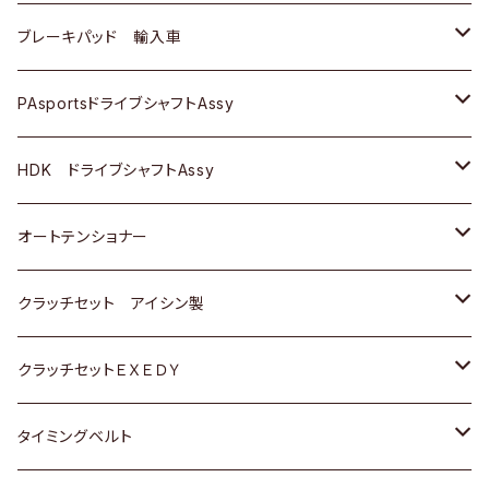
三菱
三菱
マツダ
ダイハツ
日産
日産
ホンダ
ＡＵＤＩ
ブレーキパッド 輸入車
スバル
スバル
三菱
マツダ
ダイハツ
ダイハツ
スズキ
ＢＥＮＺ
ＢＥＮＺ
PAsportsドライブシャフトAssy
ＢＥＮＺ
スバル
三菱
マツダ
マツダ
日産
ＢＭＷ
ＢＭＷ
トヨタ
HDK ドライブシャフトAssy
スバル
三菱
三菱
いすゞ
GOLF
ＷＡＧＥＮ
ホンダ
スズキ
オートテンショナー
スバル
スバル
ダイハツ
ＷＡＧＥＮ
ＶＯＬＶＯ
スズキ
ダイハツ
トヨタ
クラッチセット アイシン製
マツダ
アストロ（シボレー）
日産
日産
ホンダ
クラッチセットＥＸＥＤＹ
三菱
クライスラー
ダイハツ
ホンダ
スズキ
ホンダ
タイミングベルト