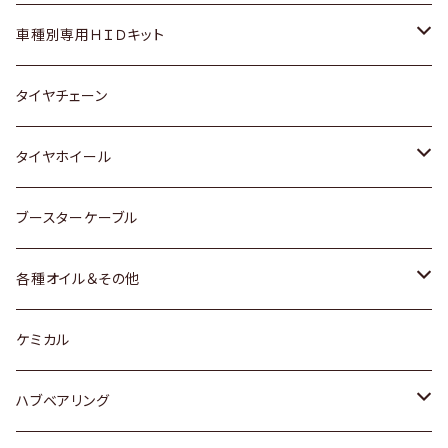
マツダ
ダイハツ
日産
スズキ
ホンダ
ホンダ
車種別専用ＨＩＤキット
三菱
マツダ
いすゞ
日産
スズキ
スズキ
トヨタ
タイヤチェーン
マツダ
スバル
三菱
ダイハツ
ダイハツ
日産
日産
タイヤホイール
レクサス
スバル
マツダ
スバル
ダイハツ
ダイハツ
トヨタ
ブースターケーブル
三菱
マツダ
マツダ
ホンダ
各種オイル＆その他
スバル
スバル
スズキ
ディーデル洗浄添加剤
ケミカル
日産
ハブベアリング