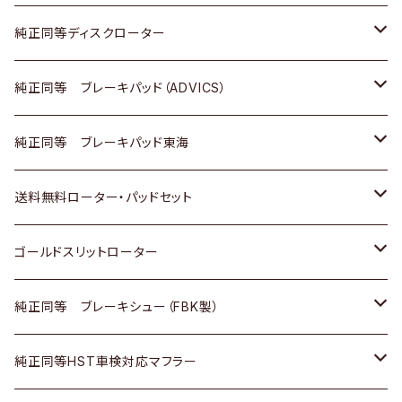
マツダ
ダイハツ
ダイハツ
日産
スズキ
日産
トヨタ
純正同等ディスクローター
三菱
マツダ
三菱
ダイハツ
日産
いすゞ
ホンダ
トヨタ
純正同等 ブレーキパッド（ADVICS）
スバル
三菱
日野
マツダ
いすゞ
ダイハツ
スズキ
ホンダ
トヨタ
純正同等 ブレーキパッド東海
日野
日野
三菱ふそう
三菱
ダイハツ
マツダ
日産
スズキ
ホンダ
トヨタ
送料無料ローター・パッドセット
三菱ふそう
三菱ふそう
その他
スバル
マツダ
三菱
ダイハツ
日産
スズキ
ホンダ
トヨタ
ゴールドスリットローター
ＢＭＷ
三菱
マツダ
いすゞ
日産
日産
ホンダ
トヨタ
純正同等 ブレーキシュー（FBK製）
スバル
三菱
ダイハツ
ダイハツ
いすゞ
スズキ
ホンダ
ホンダ
純正同等HST車検対応マフラー