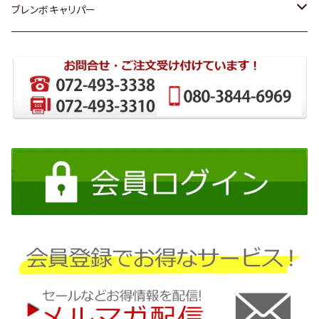
ダイハツ
トヨタ
ブレンボキャリパー
ホンダ
ホンダ
スズキ
日産
日産
三菱
ダイハツ
スバル
マツダ
三菱