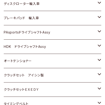
スバル
マツダ
マツダ
ダイハツ
日産
スズキ
スズキ
トヨタ
ディスクローター輸入車
三菱
三菱
マツダ
ダイハツ
日産
日産
ホンダ
ＡＵＤＩ
ブレーキパッド 輸入車
スバル
スバル
三菱
マツダ
ダイハツ
ダイハツ
スズキ
ＢＥＮＺ
ＢＥＮＺ
PAsportsドライブシャフトAssy
ＢＥＮＺ
スバル
三菱
マツダ
マツダ
日産
ＢＭＷ
ＢＭＷ
トヨタ
HDK ドライブシャフトAssy
スバル
三菱
三菱
いすゞ
GOLF
ＷＡＧＥＮ
ホンダ
スズキ
オートテンショナー
スバル
スバル
ダイハツ
ＷＡＧＥＮ
ＶＯＬＶＯ
スズキ
ダイハツ
トヨタ
クラッチセット アイシン製
マツダ
アストロ（シボレー）
日産
日産
ホンダ
クラッチセットＥＸＥＤＹ
三菱
クライスラー
ダイハツ
ホンダ
スズキ
ホンダ
タイミングベルト