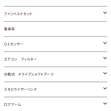
スバル
マツダ
マツダ
ダイハツ
スズキ
トヨタ
ファンベルトセット
日野
三菱
マツダ
日産
スズキ
トヨタ
電装系
スバル
三菱
ダイハツ
ダイハツ
ホンダ
Ｏ２センサー
スバル
マツダ
三菱
スズキ
トヨタ
エアコン フィルター
三菱
スバル
日産
ホンダ
トヨタ
分割式 ドライブシャフトブーツ
スバル
いすゞ
スズキ
ホンダ
トヨタ
スタビライザーリンク
ダイハツ
日産
スズキ
ホンダ
トヨタ
ロアアーム