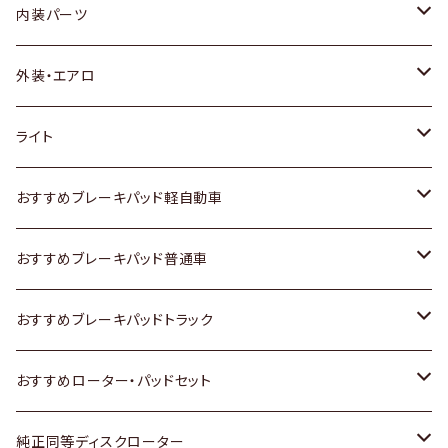
内装パーツ
トヨタ
外装・エアロ
ホンダ
トヨタ
ライト
スズキ
ホンダ
トヨタ
おすすめブレーキパッド軽自動車
日産
スズキ
スズキ
トヨタ
おすすめブレーキパッド普通車
いすゞ
日産
日産
ホンダ
トヨタ
おすすめブレーキパッドトラック
ダイハツ
いすゞ
いすゞ
スズキ
ホンダ
トヨタ
おすすめローター・パッドセット
マツダ
ダイハツ
ダイハツ
日産
スズキ
日産
トヨタ
純正同等ディスクローター