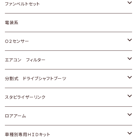
スバル
マツダ
マツダ
ダイハツ
スズキ
トヨタ
ファンベルトセット
日野
三菱
マツダ
日産
スズキ
トヨタ
電装系
スバル
三菱
ダイハツ
ダイハツ
ホンダ
Ｏ２センサー
スバル
マツダ
三菱
スズキ
トヨタ
エアコン フィルター
三菱
スバル
日産
ホンダ
トヨタ
分割式 ドライブシャフトブーツ
スバル
いすゞ
スズキ
ホンダ
トヨタ
スタビライザーリンク
ダイハツ
日産
スズキ
ホンダ
トヨタ
ロアアーム
マツダ
ダイハツ
日産
スズキ
ホンダ
ホンダ
車種別専用ＨＩＤキット