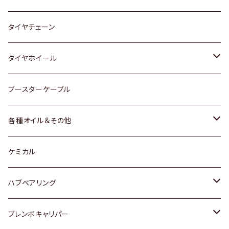
三菱
マツダ
いすゞ
日産
スズキ
スズキ
トヨタ
タイヤチェーン
マツダ
スバル
三菱
ダイハツ
ダイハツ
日産
日産
タイヤホイール
レクサス
スバル
マツダ
スバル
ダイハツ
ダイハツ
トヨタ
ブースターケーブル
三菱
マツダ
マツダ
ホンダ
各種オイル＆その他
スバル
スバル
スズキ
ディーデル洗浄添加剤
ケミカル
日産
ハブベアリング
ダイハツ
トヨタ
ブレンボキャリパー