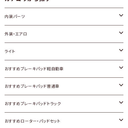
内装パーツ
トヨタ
外装・エアロ
ホンダ
トヨタ
ライト
スズキ
ホンダ
トヨタ
おすすめブレーキパッド軽自動車
日産
スズキ
スズキ
トヨタ
おすすめブレーキパッド普通車
いすゞ
日産
日産
ホンダ
トヨタ
おすすめブレーキパッドトラック
ダイハツ
いすゞ
いすゞ
スズキ
ホンダ
トヨタ
おすすめローター・パッドセット