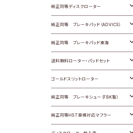
マツダ
ダイハツ
ダイハツ
日産
スズキ
日産
トヨタ
純正同等ディスクローター
三菱
マツダ
三菱
ダイハツ
日産
いすゞ
ホンダ
トヨタ
純正同等 ブレーキパッド（ADVICS）
スバル
三菱
日野
マツダ
いすゞ
ダイハツ
スズキ
ホンダ
トヨタ
純正同等 ブレーキパッド東海
日野
日野
三菱ふそう
三菱
ダイハツ
マツダ
日産
スズキ
ホンダ
トヨタ
送料無料ローター・パッドセット
三菱ふそう
三菱ふそう
その他
スバル
マツダ
三菱
ダイハツ
日産
スズキ
ホンダ
トヨタ
ゴールドスリットローター
ＢＭＷ
三菱
マツダ
いすゞ
日産
日産
ホンダ
トヨタ
純正同等 ブレーキシュー（FBK製）
スバル
三菱
ダイハツ
ダイハツ
いすゞ
スズキ
ホンダ
ホンダ
純正同等HST車検対応マフラー
スバル
マツダ
マツダ
ダイハツ
日産
スズキ
スズキ
トヨタ