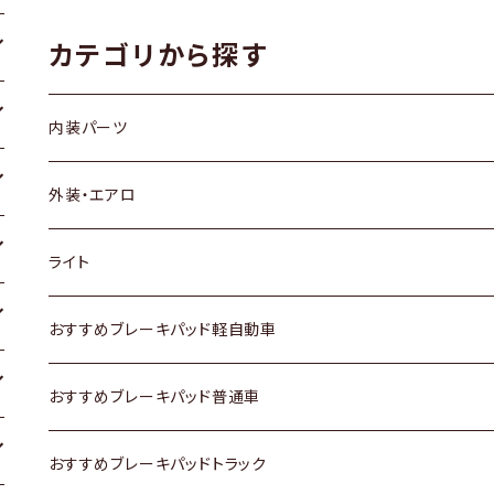
カテゴリから探す
内装パーツ
トヨタ
外装・エアロ
ホンダ
トヨタ
ライト
スズキ
ホンダ
トヨタ
おすすめブレーキパッド軽自動車
日産
スズキ
スズキ
トヨタ
おすすめブレーキパッド普通車
いすゞ
日産
日産
ホンダ
トヨタ
おすすめブレーキパッドトラック