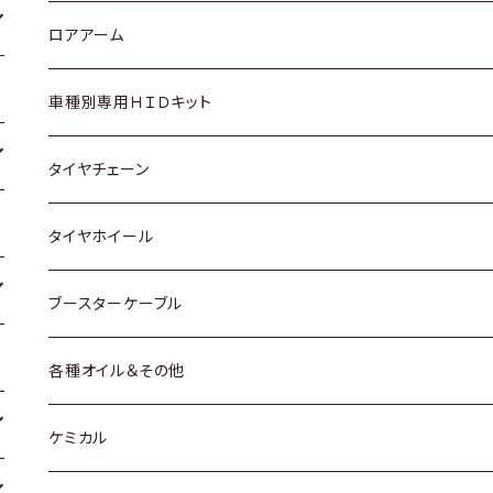
ダイハツ
日産
スズキ
ホンダ
トヨタ
ロアアーム
マツダ
ダイハツ
日産
スズキ
ホンダ
ホンダ
車種別専用ＨＩＤキット
三菱
マツダ
いすゞ
日産
スズキ
スズキ
トヨタ
タイヤチェーン
マツダ
スバル
三菱
ダイハツ
ダイハツ
日産
日産
タイヤホイール
レクサス
スバル
マツダ
スバル
ダイハツ
ダイハツ
トヨタ
ブースターケーブル
三菱
マツダ
マツダ
ホンダ
各種オイル＆その他
スバル
スバル
スズキ
ディーデル洗浄添加剤
ケミカル