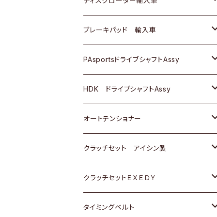
ディスクローター輸入車
三菱
三菱
マツダ
ダイハツ
日産
日産
ホンダ
ＡＵＤＩ
ブレーキパッド 輸入車
スバル
スバル
三菱
マツダ
ダイハツ
ダイハツ
スズキ
ＢＥＮＺ
ＢＥＮＺ
PAsportsドライブシャフトAssy
ＢＥＮＺ
スバル
三菱
マツダ
マツダ
日産
ＢＭＷ
ＢＭＷ
トヨタ
HDK ドライブシャフトAssy
スバル
三菱
三菱
いすゞ
GOLF
ＷＡＧＥＮ
ホンダ
スズキ
オートテンショナー
スバル
スバル
ダイハツ
ＷＡＧＥＮ
ＶＯＬＶＯ
スズキ
ダイハツ
トヨタ
クラッチセット アイシン製
マツダ
アストロ（シボレー）
日産
日産
ホンダ
クラッチセットＥＸＥＤＹ
三菱
クライスラー
ダイハツ
ホンダ
スズキ
ホンダ
タイミングベルト