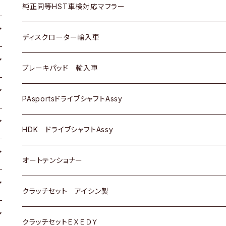
スバル
三菱
ダイハツ
ダイハツ
いすゞ
スズキ
ホンダ
ホンダ
純正同等HST車検対応マフラー
スバル
マツダ
マツダ
ダイハツ
日産
スズキ
スズキ
トヨタ
ディスクローター輸入車
三菱
三菱
マツダ
ダイハツ
日産
日産
ホンダ
ＡＵＤＩ
ブレーキパッド 輸入車
スバル
スバル
三菱
マツダ
ダイハツ
ダイハツ
スズキ
ＢＥＮＺ
ＢＥＮＺ
PAsportsドライブシャフトAssy
ＢＥＮＺ
スバル
三菱
マツダ
マツダ
日産
ＢＭＷ
ＢＭＷ
トヨタ
HDK ドライブシャフトAssy
スバル
三菱
三菱
いすゞ
GOLF
ＷＡＧＥＮ
ホンダ
スズキ
オートテンショナー
スバル
スバル
ダイハツ
ＷＡＧＥＮ
ＶＯＬＶＯ
スズキ
ダイハツ
トヨタ
クラッチセット アイシン製
マツダ
アストロ（シボレー）
日産
日産
ホンダ
クラッチセットＥＸＥＤＹ