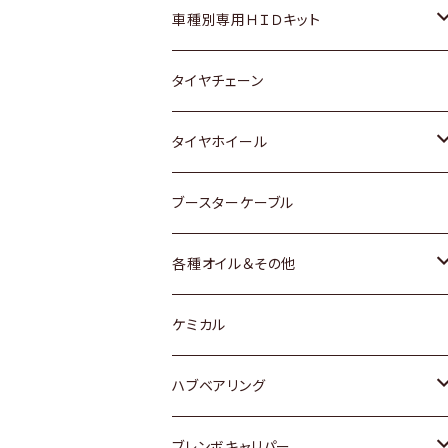
マツダ
ダイハツ
日産
スズキ
ホンダ
ホンダ
車種別専用ＨＩＤキット
三菱
マツダ
いすゞ
日産
スズキ
スズキ
トヨタ
タイヤチェーン
マツダ
スバル
三菱
ダイハツ
ダイハツ
日産
日産
タイヤホイール
レクサス
スバル
マツダ
スバル
ダイハツ
ダイハツ
トヨタ
ブースターケーブル
三菱
マツダ
マツダ
ホンダ
各種オイル＆その他
スバル
スバル
スズキ
ディーデル洗浄添加剤
ケミカル
日産
ハブベアリング
ダイハツ
トヨタ
ブレンボキャリパー