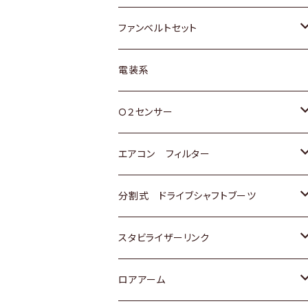
スバル
マツダ
マツダ
ダイハツ
スズキ
トヨタ
ファンベルトセット
日野
三菱
マツダ
日産
スズキ
トヨタ
電装系
スバル
三菱
ダイハツ
ダイハツ
ホンダ
Ｏ２センサー
スバル
マツダ
三菱
スズキ
トヨタ
エアコン フィルター
三菱
スバル
日産
ホンダ
トヨタ
分割式 ドライブシャフトブーツ
スバル
いすゞ
スズキ
ホンダ
トヨタ
スタビライザーリンク
ダイハツ
日産
スズキ
ホンダ
トヨタ
ロアアーム