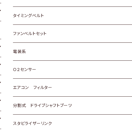
三菱
クライスラー
ダイハツ
ホンダ
スズキ
ホンダ
タイミングベルト
スバル
マツダ
マツダ
ダイハツ
スズキ
トヨタ
ファンベルトセット
日野
三菱
マツダ
日産
スズキ
トヨタ
電装系
スバル
三菱
ダイハツ
ダイハツ
ホンダ
Ｏ２センサー
スバル
マツダ
三菱
スズキ
トヨタ
エアコン フィルター
三菱
スバル
日産
ホンダ
トヨタ
分割式 ドライブシャフトブーツ
スバル
いすゞ
スズキ
ホンダ
トヨタ
スタビライザーリンク