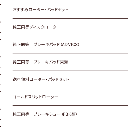
ダイハツ
いすゞ
いすゞ
スズキ
ホンダ
トヨタ
おすすめローター・パッドセット
マツダ
ダイハツ
ダイハツ
日産
スズキ
日産
トヨタ
純正同等ディスクローター
三菱
マツダ
三菱
ダイハツ
日産
いすゞ
ホンダ
トヨタ
純正同等 ブレーキパッド（ADVICS）
スバル
三菱
日野
マツダ
いすゞ
ダイハツ
スズキ
ホンダ
トヨタ
純正同等 ブレーキパッド東海
日野
日野
三菱ふそう
三菱
ダイハツ
マツダ
日産
スズキ
ホンダ
トヨタ
送料無料ローター・パッドセット
三菱ふそう
三菱ふそう
その他
スバル
マツダ
三菱
ダイハツ
日産
スズキ
ホンダ
トヨタ
ゴールドスリットローター
ＢＭＷ
三菱
マツダ
いすゞ
日産
日産
ホンダ
トヨタ
純正同等 ブレーキシュー（FBK製）