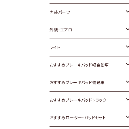
内装パーツ
トヨタ
外装・エアロ
ホンダ
トヨタ
ライト
スズキ
ホンダ
トヨタ
おすすめブレーキパッド軽自動車
日産
スズキ
スズキ
トヨタ
おすすめブレーキパッド普通車
いすゞ
日産
日産
ホンダ
トヨタ
おすすめブレーキパッドトラック
ダイハツ
いすゞ
いすゞ
スズキ
ホンダ
トヨタ
おすすめローター・パッドセット