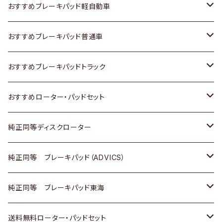
スズキ
ホンダ
トヨタ
おすすめブレーキパッド軽自動車
日産
スズキ
スズキ
トヨタ
おすすめブレーキパッド普通車
いすゞ
日産
日産
ホンダ
トヨタ
おすすめブレーキパッドトラック
ダイハツ
いすゞ
いすゞ
スズキ
ホンダ
トヨタ
おすすめローター・パッドセット
マツダ
ダイハツ
ダイハツ
日産
スズキ
日産
トヨタ
純正同等ディスクローター
三菱
マツダ
三菱
ダイハツ
日産
いすゞ
ホンダ
トヨタ
純正同等 ブレーキパッド（ADVICS）
スバル
三菱
日野
マツダ
いすゞ
ダイハツ
スズキ
ホンダ
トヨタ
純正同等 ブレーキパッド東海
日野
日野
三菱ふそう
三菱
ダイハツ
マツダ
日産
スズキ
ホンダ
トヨタ
送料無料ローター・パッドセット