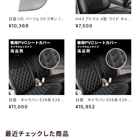
日産 UD パーフェクトクオン /
H43 アトラス 4型 ワイド キャブ
クオン / フレンズコンドル メッキ
H19/1-H24/10 シートカバー パ
¥10,368
¥7,500
ドアハンドル ドアノブ 6点セット
ンチング ブラック 艶無し PVC
H17.1～ ABS製 貼り付け RM-
レザー 運転席 右 JP-YT018R
TZ001
日産 キャラバン E26系 E26
日産 キャラバン E26系 E26
DX シートカバー ホワイトステッ
DX シートカバー ホワイトステッ
¥11,000
¥15,952
チ PVC レザー フロントのみ 1
チ PVC レザー 1台分 JP-YT1
列目 JP-YT108F-WL
08FR-WL
最近チェックした商品