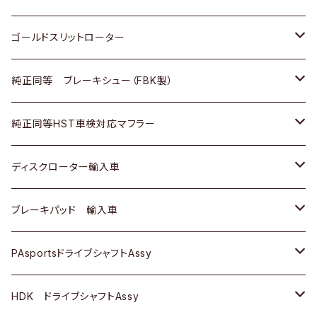
三菱ふそう
三菱ふそう
その他
スバル
マツダ
三菱
ダイハツ
日産
スズキ
ホンダ
トヨタ
ゴールドスリットローター
ＢＭＷ
三菱
マツダ
いすゞ
日産
日産
ホンダ
トヨタ
純正同等 ブレーキシュー（FBK製）
スバル
三菱
ダイハツ
ダイハツ
いすゞ
スズキ
ホンダ
ホンダ
純正同等HST車検対応マフラー
スバル
マツダ
マツダ
ダイハツ
日産
スズキ
スズキ
トヨタ
ディスクローター輸入車
三菱
三菱
マツダ
ダイハツ
日産
日産
ホンダ
ＡＵＤＩ
ブレーキパッド 輸入車
スバル
スバル
三菱
マツダ
ダイハツ
ダイハツ
スズキ
ＢＥＮＺ
ＢＥＮＺ
PAsportsドライブシャフトAssy
ＢＥＮＺ
スバル
三菱
マツダ
マツダ
日産
ＢＭＷ
ＢＭＷ
トヨタ
HDK ドライブシャフトAssy