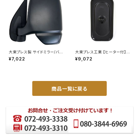
大東プレス製 サイドミラー/バッ
大東プレス工業 【ヒーター付】サ
クミラー左 (助手席側) アクティ
イドミラー/バックミラーJ08 DI
¥7,022
¥9,072
トラック HA6 HA7 DI-650
-7BZ
商品一覧に戻る