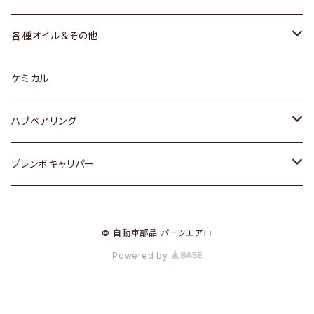
三菱
マツダ
マツダ
ホンダ
各種オイル＆その他
スバル
スバル
スズキ
ディーデル洗浄添加剤
ケミカル
日産
ハブベアリング
ダイハツ
トヨタ
ブレンボキャリパー
ホンダ
ホンダ
© 自動車部品 パーツエアロ
スズキ
日産
Powered by
日産
三菱