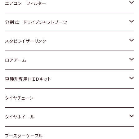
スバル
マツダ
三菱
スズキ
トヨタ
エアコン フィルター
三菱
スバル
日産
ホンダ
トヨタ
分割式 ドライブシャフトブーツ
スバル
いすゞ
スズキ
ホンダ
トヨタ
スタビライザーリンク
ダイハツ
日産
スズキ
ホンダ
トヨタ
ロアアーム
マツダ
ダイハツ
日産
スズキ
ホンダ
ホンダ
車種別専用ＨＩＤキット
三菱
マツダ
いすゞ
日産
スズキ
スズキ
トヨタ
タイヤチェーン
マツダ
スバル
三菱
ダイハツ
ダイハツ
日産
日産
タイヤホイール
レクサス
スバル
マツダ
スバル
ダイハツ
ダイハツ
トヨタ
ブースターケーブル