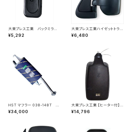
大東プレス工業 バックミラーH
大東プレス工業ハイゼットトラッ
400 ｺﾊﾞﾝ L005 黒 J08
ク S201C S211C S201P S211
¥5,292
¥6,480
330×170 DI-8B
Pサイドミラー/ドアミラー (助手
席側) 左 DI-651
HST マフラー 038-148T プ
大東プレス工業 【ヒーター付】ハ
レミオ ZRT261 トヨタ 本体オ
イウェイミラー ヒーター付 80
¥34,000
¥14,796
ールステンレス 車検対応 純正
0Rトラック用 DI-6021CXY
同等