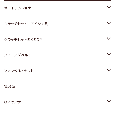
スバル
三菱
三菱
いすゞ
GOLF
ＷＡＧＥＮ
ホンダ
スズキ
オートテンショナー
スバル
スバル
ダイハツ
ＷＡＧＥＮ
ＶＯＬＶＯ
スズキ
ダイハツ
トヨタ
クラッチセット アイシン製
マツダ
アストロ（シボレー）
日産
日産
ホンダ
クラッチセットＥＸＥＤＹ
三菱
クライスラー
ダイハツ
ホンダ
スズキ
ホンダ
タイミングベルト
スバル
マツダ
マツダ
ダイハツ
スズキ
トヨタ
ファンベルトセット
日野
三菱
マツダ
日産
スズキ
トヨタ
電装系
スバル
三菱
ダイハツ
ダイハツ
ホンダ
Ｏ２センサー