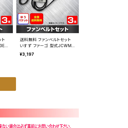
ット
送料無料 ファンベルトセット
3EW
いすず ファーゴ 型式JCWMG
内トップ
E24 H06.05～H13.05 （国内
¥3,197
-20
トップメーカー） 3本セット HA
B-2086