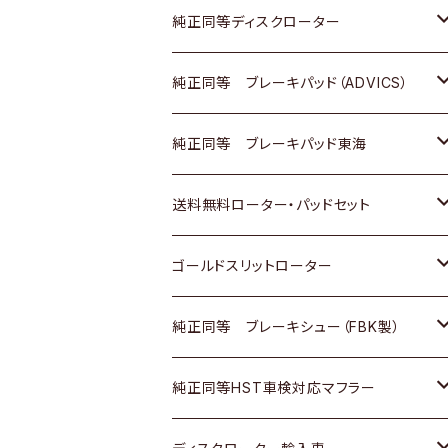
マツダ
ダイハツ
ダイハツ
日産
スズキ
日産
トヨタ
純正同等ディスクローター
三菱
マツダ
三菱
ダイハツ
日産
いすゞ
ホンダ
トヨタ
純正同等 ブレーキパッド（ADVICS）
スバル
三菱
日野
マツダ
いすゞ
ダイハツ
スズキ
ホンダ
トヨタ
純正同等 ブレーキパッド東海
日野
日野
三菱ふそう
三菱
ダイハツ
マツダ
日産
スズキ
ホンダ
トヨタ
送料無料ローター・パッドセット
三菱ふそう
三菱ふそう
その他
スバル
マツダ
三菱
ダイハツ
日産
スズキ
ホンダ
トヨタ
ゴールドスリットローター
ＢＭＷ
三菱
マツダ
いすゞ
日産
日産
ホンダ
トヨタ
純正同等 ブレーキシュー（FBK製）
スバル
三菱
ダイハツ
ダイハツ
いすゞ
スズキ
ホンダ
ホンダ
純正同等HST車検対応マフラー
スバル
マツダ
マツダ
ダイハツ
日産
スズキ
スズキ
トヨタ