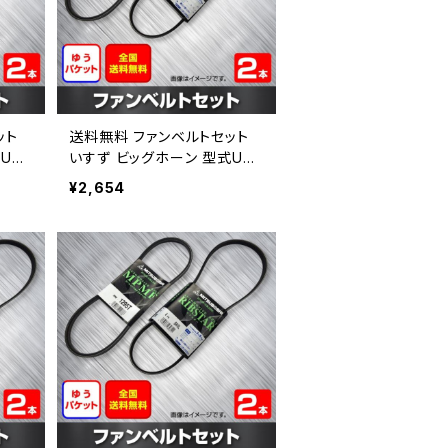
ット
送料無料 ファンベルトセット
UBS
いすず ビッグホーン 型式UBS
ップメー
69 H03.12～ （国内トップメー
¥2,654
44
カー） 2本セット HAB-1365