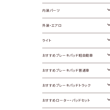
内装パーツ
トヨタ
外装・エアロ
ホンダ
トヨタ
ライト
スズキ
ホンダ
トヨタ
おすすめブレーキパッド軽自動車
日産
スズキ
スズキ
トヨタ
おすすめブレーキパッド普通車
いすゞ
日産
日産
ホンダ
トヨタ
おすすめブレーキパッドトラック
ダイハツ
いすゞ
いすゞ
スズキ
ホンダ
トヨタ
おすすめローター・パッドセット