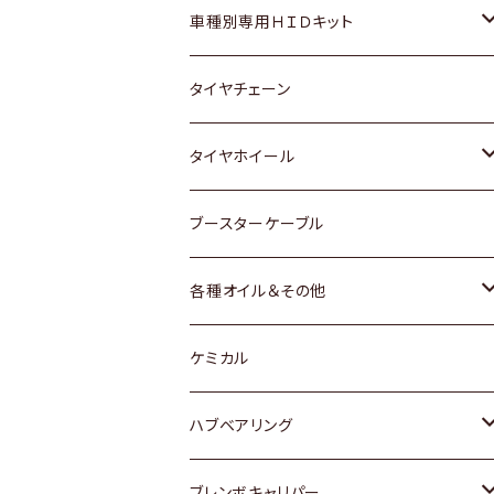
マツダ
ダイハツ
日産
スズキ
ホンダ
ホンダ
車種別専用ＨＩＤキット
三菱
マツダ
いすゞ
日産
スズキ
スズキ
トヨタ
タイヤチェーン
マツダ
スバル
三菱
ダイハツ
ダイハツ
日産
日産
タイヤホイール
レクサス
スバル
マツダ
スバル
ダイハツ
ダイハツ
トヨタ
ブースターケーブル
三菱
マツダ
マツダ
ホンダ
各種オイル＆その他
スバル
スバル
スズキ
ディーデル洗浄添加剤
ケミカル
日産
ハブベアリング
ダイハツ
トヨタ
ブレンボキャリパー