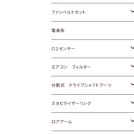
スバル
マツダ
マツダ
ダイハツ
スズキ
トヨタ
ファンベルトセット
日野
三菱
マツダ
日産
スズキ
トヨタ
電装系
スバル
三菱
ダイハツ
ダイハツ
ホンダ
Ｏ２センサー
スバル
マツダ
三菱
スズキ
トヨタ
エアコン フィルター
三菱
スバル
日産
ホンダ
トヨタ
分割式 ドライブシャフトブーツ
スバル
いすゞ
スズキ
ホンダ
トヨタ
スタビライザーリンク
ダイハツ
日産
スズキ
ホンダ
トヨタ
ロアアーム