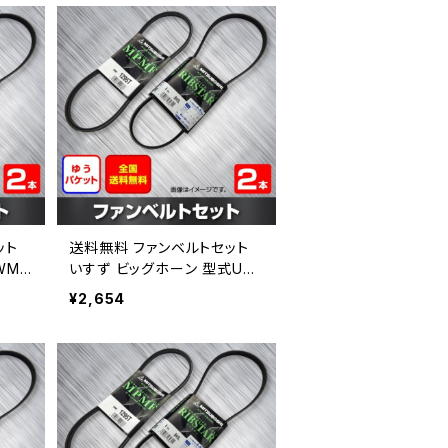
ット
送料無料 ファンベルトセット
WMG
いすず ビッグホーン 型式UBS
 （国内
69 H09.12～ （国内トップメー
¥2,654
 HA
カー） 2本セット HAB-1327