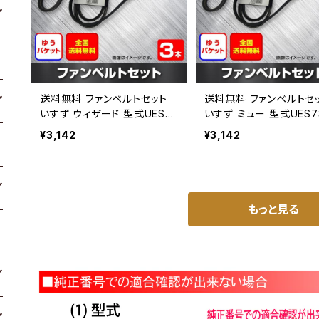
送料無料 ファンベルトセット
送料無料 ファンベルトセ
いすず ウィザード 型式UES73
いすず ミュー 型式UES7
FW H11.11～H14.09 （国内ト
H10.03～H12.02 （国
¥3,142
¥3,142
ップメーカー） 3本セット HAB
メーカー） 3本セット HAB
-2084
85
もっと見る