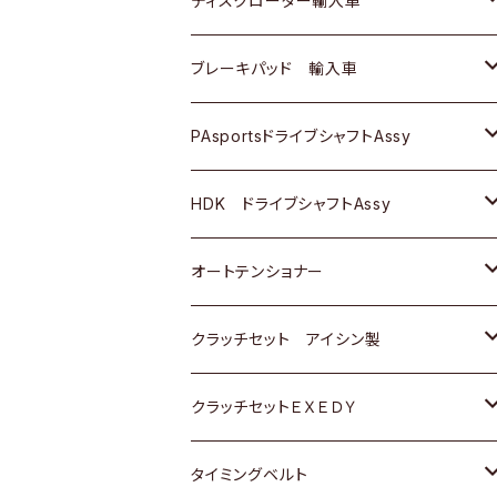
ディスクローター輸入車
三菱
三菱
マツダ
ダイハツ
日産
日産
ホンダ
ＡＵＤＩ
ブレーキパッド 輸入車
スバル
スバル
三菱
マツダ
ダイハツ
ダイハツ
スズキ
ＢＥＮＺ
ＢＥＮＺ
PAsportsドライブシャフトAssy
ＢＥＮＺ
スバル
三菱
マツダ
マツダ
日産
ＢＭＷ
ＢＭＷ
トヨタ
HDK ドライブシャフトAssy
スバル
三菱
三菱
いすゞ
GOLF
ＷＡＧＥＮ
ホンダ
スズキ
オートテンショナー
スバル
スバル
ダイハツ
ＷＡＧＥＮ
ＶＯＬＶＯ
スズキ
ダイハツ
トヨタ
クラッチセット アイシン製
マツダ
アストロ（シボレー）
日産
日産
ホンダ
クラッチセットＥＸＥＤＹ
三菱
クライスラー
ダイハツ
ホンダ
スズキ
ホンダ
タイミングベルト