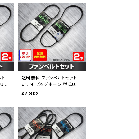
ット
送料無料 ファンベルトセット
UBS
いすず ビッグホーン 型式UBS
ップメー
69 H03.12～ （国内トップメー
¥2,802
42
カー） 2本セット HAB-1512