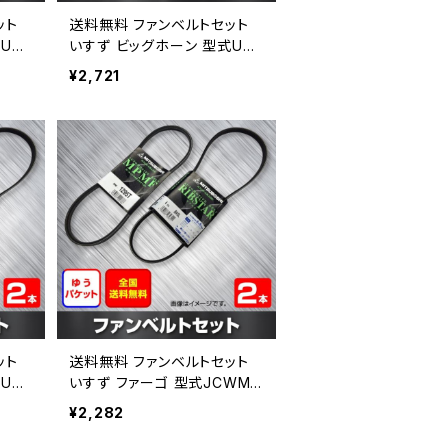
ット
送料無料 ファンベルトセット
UBS
いすず ビッグホーン 型式UBS
ップメー
69 H09.12～ （国内トップメー
¥2,721
14
カー） 2本セット HAB-1415
ット
送料無料 ファンベルトセット
UBS
いすず ファーゴ 型式JCWMG
ップメー
E24 H06.05～H13.05 （国内
¥2,282
17
トップメーカー） 2本セット HA
B-1427