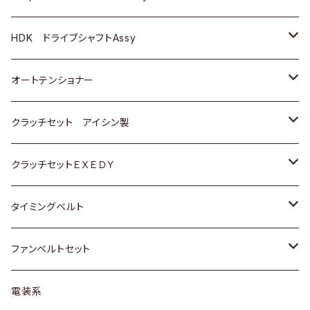
ＢＥＮＺ
スバル
三菱
マツダ
マツダ
日産
ＢＭＷ
ＢＭＷ
トヨタ
HDK ドライブシャフトAssy
スバル
三菱
三菱
いすゞ
GOLF
ＷＡＧＥＮ
ホンダ
スズキ
オートテンショナー
スバル
スバル
ダイハツ
ＷＡＧＥＮ
ＶＯＬＶＯ
スズキ
ダイハツ
トヨタ
クラッチセット アイシン製
マツダ
アストロ（シボレー）
日産
日産
ホンダ
クラッチセットＥＸＥＤＹ
三菱
クライスラー
ダイハツ
ホンダ
スズキ
ホンダ
タイミングベルト
スバル
マツダ
マツダ
ダイハツ
スズキ
トヨタ
ファンベルトセット
日野
三菱
マツダ
日産
スズキ
トヨタ
電装系