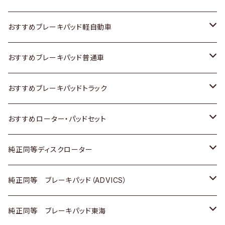
スズキ
ホンダ
トヨタ
おすすめブレーキパッド軽自動車
日産
スズキ
スズキ
トヨタ
おすすめブレーキパッド普通車
いすゞ
日産
日産
ホンダ
トヨタ
おすすめブレーキパッドトラック
ダイハツ
いすゞ
いすゞ
スズキ
ホンダ
トヨタ
おすすめローター・パッドセット
マツダ
ダイハツ
ダイハツ
日産
スズキ
日産
トヨタ
純正同等ディスクローター
三菱
マツダ
三菱
ダイハツ
日産
いすゞ
ホンダ
トヨタ
純正同等 ブレーキパッド（ADVICS）
スバル
三菱
日野
マツダ
いすゞ
ダイハツ
スズキ
ホンダ
トヨタ
純正同等 ブレーキパッド東海