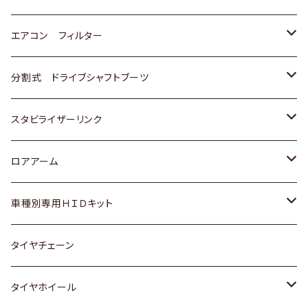
スバル
マツダ
三菱
スズキ
トヨタ
エアコン フィルター
三菱
スバル
日産
ホンダ
トヨタ
分割式 ドライブシャフトブーツ
スバル
いすゞ
スズキ
ホンダ
トヨタ
スタビライザーリンク
ダイハツ
日産
スズキ
ホンダ
トヨタ
ロアアーム
マツダ
ダイハツ
日産
スズキ
ホンダ
ホンダ
車種別専用ＨＩＤキット
三菱
マツダ
いすゞ
日産
スズキ
スズキ
トヨタ
タイヤチェーン
マツダ
スバル
三菱
ダイハツ
ダイハツ
日産
日産
タイヤホイール