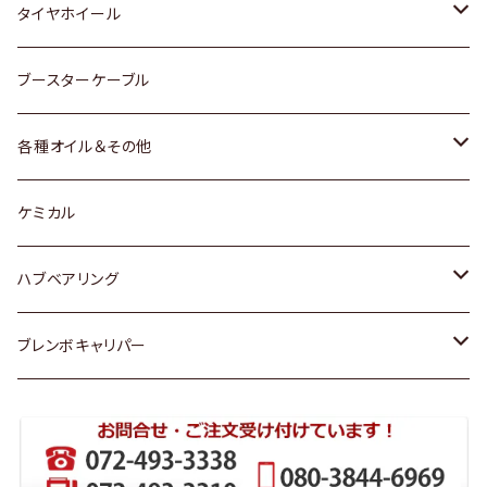
マツダ
スバル
三菱
ダイハツ
ダイハツ
日産
日産
タイヤホイール
レクサス
スバル
マツダ
スバル
ダイハツ
ダイハツ
トヨタ
ブースターケーブル
三菱
マツダ
マツダ
ホンダ
各種オイル＆その他
スバル
スバル
スズキ
ディーデル洗浄添加剤
ケミカル
日産
ハブベアリング
ダイハツ
トヨタ
ブレンボキャリパー
ホンダ
ホンダ
スズキ
日産