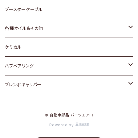
レクサス
スバル
マツダ
スバル
ダイハツ
ダイハツ
トヨタ
ブースターケーブル
三菱
マツダ
マツダ
ホンダ
各種オイル＆その他
スバル
スバル
スズキ
ディーデル洗浄添加剤
ケミカル
日産
ハブベアリング
ダイハツ
トヨタ
ブレンボキャリパー
ホンダ
ホンダ
© 自動車部品 パーツエアロ
スズキ
日産
Powered by