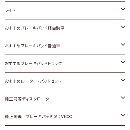
ホンダ
トヨタ
ライト
スズキ
ホンダ
トヨタ
おすすめブレーキパッド軽自動車
日産
スズキ
スズキ
トヨタ
おすすめブレーキパッド普通車
いすゞ
日産
日産
ホンダ
トヨタ
おすすめブレーキパッドトラック
ダイハツ
いすゞ
いすゞ
スズキ
ホンダ
トヨタ
おすすめローター・パッドセット
マツダ
ダイハツ
ダイハツ
日産
スズキ
日産
トヨタ
純正同等ディスクローター
三菱
マツダ
三菱
ダイハツ
日産
いすゞ
ホンダ
トヨタ
純正同等 ブレーキパッド（ADVICS）