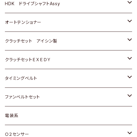
ＢＥＮＺ
スバル
三菱
マツダ
マツダ
日産
ＢＭＷ
ＢＭＷ
トヨタ
HDK ドライブシャフトAssy
スバル
三菱
三菱
いすゞ
GOLF
ＷＡＧＥＮ
ホンダ
スズキ
オートテンショナー
スバル
スバル
ダイハツ
ＷＡＧＥＮ
ＶＯＬＶＯ
スズキ
ダイハツ
トヨタ
クラッチセット アイシン製
マツダ
アストロ（シボレー）
日産
日産
ホンダ
クラッチセットＥＸＥＤＹ
三菱
クライスラー
ダイハツ
ホンダ
スズキ
ホンダ
タイミングベルト
スバル
マツダ
マツダ
ダイハツ
スズキ
トヨタ
ファンベルトセット
日野
三菱
マツダ
日産
スズキ
トヨタ
電装系
スバル
三菱
ダイハツ
ダイハツ
ホンダ
Ｏ２センサー