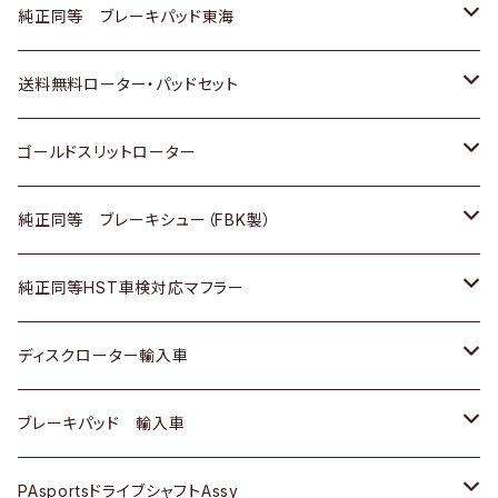
スバル
三菱
日野
マツダ
いすゞ
ダイハツ
スズキ
ホンダ
トヨタ
純正同等 ブレーキパッド東海
日野
日野
三菱ふそう
三菱
ダイハツ
マツダ
日産
スズキ
ホンダ
トヨタ
送料無料ローター・パッドセット
三菱ふそう
三菱ふそう
その他
スバル
マツダ
三菱
ダイハツ
日産
スズキ
ホンダ
トヨタ
ゴールドスリットローター
ＢＭＷ
三菱
マツダ
いすゞ
日産
日産
ホンダ
トヨタ
純正同等 ブレーキシュー（FBK製）
スバル
三菱
ダイハツ
ダイハツ
いすゞ
スズキ
ホンダ
ホンダ
純正同等HST車検対応マフラー
スバル
マツダ
マツダ
ダイハツ
日産
スズキ
スズキ
トヨタ
ディスクローター輸入車
三菱
三菱
マツダ
ダイハツ
日産
日産
ホンダ
ＡＵＤＩ
ブレーキパッド 輸入車
スバル
スバル
三菱
マツダ
ダイハツ
ダイハツ
スズキ
ＢＥＮＺ
ＢＥＮＺ
PAsportsドライブシャフトAssy