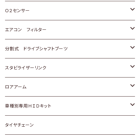
スバル
三菱
ダイハツ
ダイハツ
ホンダ
Ｏ２センサー
スバル
マツダ
三菱
スズキ
トヨタ
エアコン フィルター
三菱
スバル
日産
ホンダ
トヨタ
分割式 ドライブシャフトブーツ
スバル
いすゞ
スズキ
ホンダ
トヨタ
スタビライザーリンク
ダイハツ
日産
スズキ
ホンダ
トヨタ
ロアアーム
マツダ
ダイハツ
日産
スズキ
ホンダ
ホンダ
車種別専用ＨＩＤキット
三菱
マツダ
いすゞ
日産
スズキ
スズキ
トヨタ
タイヤチェーン