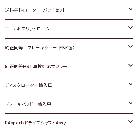
日野
日野
三菱ふそう
三菱
ダイハツ
マツダ
日産
スズキ
ホンダ
トヨタ
送料無料ローター・パッドセット
三菱ふそう
三菱ふそう
その他
スバル
マツダ
三菱
ダイハツ
日産
スズキ
ホンダ
トヨタ
ゴールドスリットローター
ＢＭＷ
三菱
マツダ
いすゞ
日産
日産
ホンダ
トヨタ
純正同等 ブレーキシュー（FBK製）
スバル
三菱
ダイハツ
ダイハツ
いすゞ
スズキ
ホンダ
ホンダ
純正同等HST車検対応マフラー
スバル
マツダ
マツダ
ダイハツ
日産
スズキ
スズキ
トヨタ
ディスクローター輸入車
三菱
三菱
マツダ
ダイハツ
日産
日産
ホンダ
ＡＵＤＩ
ブレーキパッド 輸入車
スバル
スバル
三菱
マツダ
ダイハツ
ダイハツ
スズキ
ＢＥＮＺ
ＢＥＮＺ
PAsportsドライブシャフトAssy