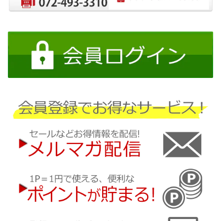
日産
三菱
ダイハツ
スバル
マツダ
三菱