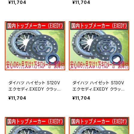
¥11,704
¥11,704
ダイハツ ハイゼット S120V
ダイハツ ハイゼット S130V
エクセディ.EXEDY クラッチ
エクセディ.EXEDY クラッチ
キット3点セットDHK015
キット3点セットDHK015
¥11,704
¥11,704