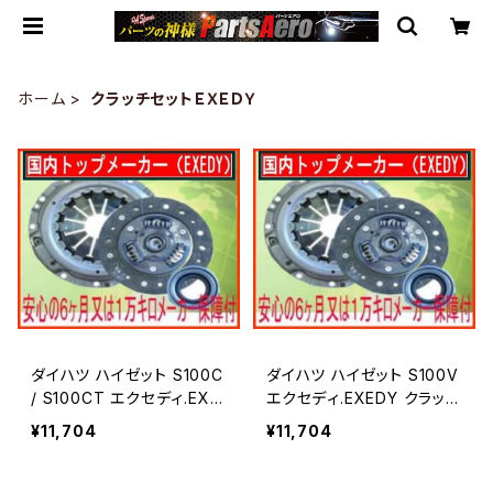
ホーム
クラッチセットＥＸＥＤＹ
ダイハツ ハイゼット S100C
ダイハツ ハイゼット S100V
/ S100CT エクセディ.EXE
エクセディ.EXEDY クラッチ
DY クラッチキット3点セット
キット3点セットDHK007
¥11,704
¥11,704
DHK01