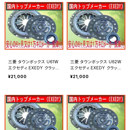
三菱 タウンボックス U61W
三菱 タウンボックス U62W
エクセディ.EXEDY クラッチ
エクセディ.EXEDY クラッチ
キット3点セットMBK010
キット3点セットMBK010
¥21,000
¥21,000