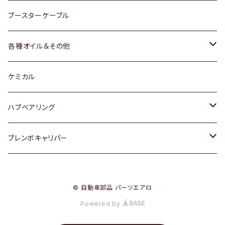
レクサス
スバル
マツダ
スバル
ダイハツ
ダイハツ
トヨタ
ブースターケーブル
三菱
マツダ
マツダ
ホンダ
各種オイル＆その他
スバル
スバル
スズキ
ディーデル洗浄添加剤
ケミカル
日産
ハブベアリング
ダイハツ
トヨタ
ブレンボキャリパー
ホンダ
ホンダ
© 自動車部品 パーツエアロ
スズキ
日産
Powered by