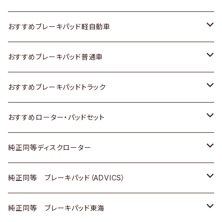
スズキ
ホンダ
トヨタ
おすすめブレーキパッド軽自動車
日産
スズキ
スズキ
トヨタ
おすすめブレーキパッド普通車
いすゞ
日産
日産
ホンダ
トヨタ
おすすめブレーキパッドトラック
ダイハツ
いすゞ
いすゞ
スズキ
ホンダ
トヨタ
おすすめローター・パッドセット
マツダ
ダイハツ
ダイハツ
日産
スズキ
日産
トヨタ
純正同等ディスクローター
三菱
マツダ
三菱
ダイハツ
日産
いすゞ
ホンダ
トヨタ
純正同等 ブレーキパッド（ADVICS）
スバル
三菱
日野
マツダ
いすゞ
ダイハツ
スズキ
ホンダ
トヨタ
純正同等 ブレーキパッド東海