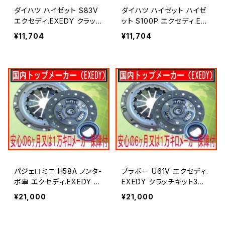
ダイハツ ハイゼット S83V
ダイハツ ハイゼット ハイゼ
エクセディ.EXEDY クラッチ
ット S100P エクセディ.EXE
キット3点セット DHK009
DY クラッチキット3点セット
¥11,704
¥11,704
DHK015
パジェロミニ H58A ノンタ-
ブラボー U61V エクセディ.
ボ車 エクセディ.EXEDY ク
EXEDY クラッチキット3点
ラッチキット3点セットMBK
セットMBK010
¥21,000
¥21,000
010