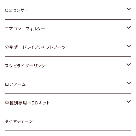
スバル
三菱
ダイハツ
ダイハツ
ホンダ
Ｏ２センサー
スバル
マツダ
三菱
スズキ
トヨタ
エアコン フィルター
三菱
スバル
日産
ホンダ
トヨタ
分割式 ドライブシャフトブーツ
スバル
いすゞ
スズキ
ホンダ
トヨタ
スタビライザーリンク
ダイハツ
日産
スズキ
ホンダ
トヨタ
ロアアーム
マツダ
ダイハツ
日産
スズキ
ホンダ
ホンダ
車種別専用ＨＩＤキット
三菱
マツダ
いすゞ
日産
スズキ
スズキ
トヨタ
タイヤチェーン