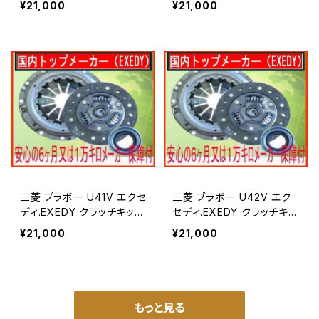
¥21,000
¥21,000
三菱 ブラボー U41V エクセ
三菱 ブラボー U42V エク
ディ.EXEDY クラッチキット
セディ.EXEDY クラッチキッ
3点セットMBK010
ト3点セットMBK010
¥21,000
¥21,000
もっと見る