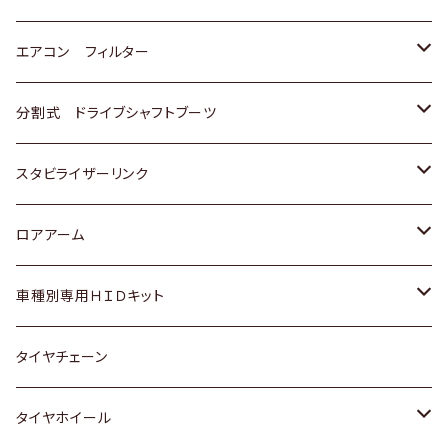
スバル
マツダ
三菱
スズキ
トヨタ
エアコン フィルター
三菱
スバル
日産
ホンダ
トヨタ
分割式 ドライブシャフトブーツ
スバル
いすゞ
スズキ
ホンダ
トヨタ
スタビライザーリンク
ダイハツ
日産
スズキ
ホンダ
トヨタ
ロアアーム
マツダ
ダイハツ
日産
スズキ
ホンダ
ホンダ
車種別専用ＨＩＤキット
三菱
マツダ
いすゞ
日産
スズキ
スズキ
トヨタ
タイヤチェーン
マツダ
スバル
三菱
ダイハツ
ダイハツ
日産
日産
タイヤホイール