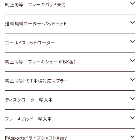
スバル
三菱
日野
マツダ
いすゞ
ダイハツ
スズキ
ホンダ
トヨタ
純正同等 ブレーキパッド東海
日野
日野
三菱ふそう
三菱
ダイハツ
マツダ
日産
スズキ
ホンダ
トヨタ
送料無料ローター・パッドセット
三菱ふそう
三菱ふそう
その他
スバル
マツダ
三菱
ダイハツ
日産
スズキ
ホンダ
トヨタ
ゴールドスリットローター
ＢＭＷ
三菱
マツダ
いすゞ
日産
日産
ホンダ
トヨタ
純正同等 ブレーキシュー（FBK製）
スバル
三菱
ダイハツ
ダイハツ
いすゞ
スズキ
ホンダ
ホンダ
純正同等HST車検対応マフラー
スバル
マツダ
マツダ
ダイハツ
日産
スズキ
スズキ
トヨタ
ディスクローター輸入車
三菱
三菱
マツダ
ダイハツ
日産
日産
ホンダ
ＡＵＤＩ
ブレーキパッド 輸入車
スバル
スバル
三菱
マツダ
ダイハツ
ダイハツ
スズキ
ＢＥＮＺ
ＢＥＮＺ
PAsportsドライブシャフトAssy