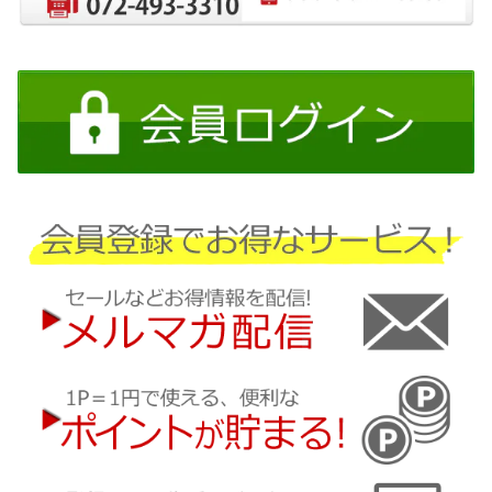
日産
三菱
ダイハツ
スバル
マツダ
三菱