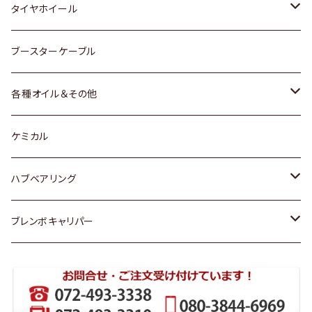
マツダ
スバル
三菱
ダイハツ
ダイハツ
日産
日産
タイヤホイール
レクサス
スバル
マツダ
スバル
ダイハツ
ダイハツ
トヨタ
ブースターケーブル
三菱
マツダ
マツダ
ホンダ
各種オイル＆その他
スバル
スバル
スズキ
ディーデル洗浄添加剤
ケミカル
日産
ハブベアリング
ダイハツ
トヨタ
ブレンボキャリパー
ホンダ
ホンダ
スズキ
日産