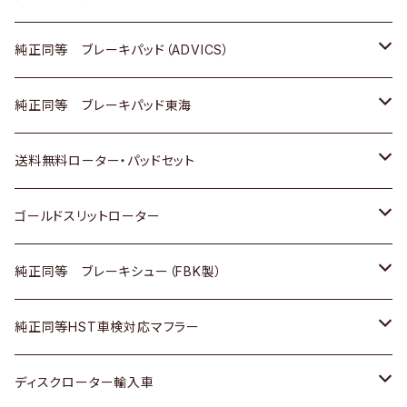
三菱
マツダ
三菱
ダイハツ
日産
いすゞ
ホンダ
トヨタ
純正同等 ブレーキパッド（ADVICS）
スバル
三菱
日野
マツダ
いすゞ
ダイハツ
スズキ
ホンダ
トヨタ
純正同等 ブレーキパッド東海
日野
日野
三菱ふそう
三菱
ダイハツ
マツダ
日産
スズキ
ホンダ
トヨタ
送料無料ローター・パッドセット
三菱ふそう
三菱ふそう
その他
スバル
マツダ
三菱
ダイハツ
日産
スズキ
ホンダ
トヨタ
ゴールドスリットローター
ＢＭＷ
三菱
マツダ
いすゞ
日産
日産
ホンダ
トヨタ
純正同等 ブレーキシュー（FBK製）
スバル
三菱
ダイハツ
ダイハツ
いすゞ
スズキ
ホンダ
ホンダ
純正同等HST車検対応マフラー
スバル
マツダ
マツダ
ダイハツ
日産
スズキ
スズキ
トヨタ
ディスクローター輸入車