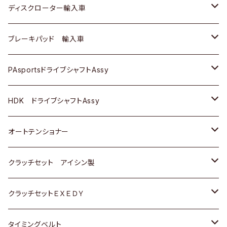
スバル
マツダ
マツダ
ダイハツ
日産
スズキ
スズキ
トヨタ
ディスクローター輸入車
三菱
三菱
マツダ
ダイハツ
日産
日産
ホンダ
ＡＵＤＩ
ブレーキパッド 輸入車
スバル
スバル
三菱
マツダ
ダイハツ
ダイハツ
スズキ
ＢＥＮＺ
ＢＥＮＺ
PAsportsドライブシャフトAssy
ＢＥＮＺ
スバル
三菱
マツダ
マツダ
日産
ＢＭＷ
ＢＭＷ
トヨタ
HDK ドライブシャフトAssy
スバル
三菱
三菱
いすゞ
GOLF
ＷＡＧＥＮ
ホンダ
スズキ
オートテンショナー
スバル
スバル
ダイハツ
ＷＡＧＥＮ
ＶＯＬＶＯ
スズキ
ダイハツ
トヨタ
クラッチセット アイシン製
マツダ
アストロ（シボレー）
日産
日産
ホンダ
クラッチセットＥＸＥＤＹ
三菱
クライスラー
ダイハツ
ホンダ
スズキ
ホンダ
タイミングベルト