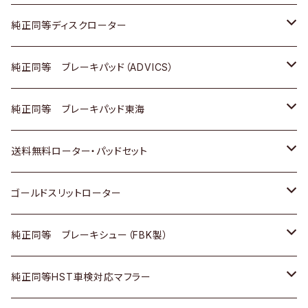
マツダ
ダイハツ
ダイハツ
日産
スズキ
日産
トヨタ
純正同等ディスクローター
三菱
マツダ
三菱
ダイハツ
日産
いすゞ
ホンダ
トヨタ
純正同等 ブレーキパッド（ADVICS）
スバル
三菱
日野
マツダ
いすゞ
ダイハツ
スズキ
ホンダ
トヨタ
純正同等 ブレーキパッド東海
日野
日野
三菱ふそう
三菱
ダイハツ
マツダ
日産
スズキ
ホンダ
トヨタ
送料無料ローター・パッドセット
三菱ふそう
三菱ふそう
その他
スバル
マツダ
三菱
ダイハツ
日産
スズキ
ホンダ
トヨタ
ゴールドスリットローター
ＢＭＷ
三菱
マツダ
いすゞ
日産
日産
ホンダ
トヨタ
純正同等 ブレーキシュー（FBK製）
スバル
三菱
ダイハツ
ダイハツ
いすゞ
スズキ
ホンダ
ホンダ
純正同等HST車検対応マフラー