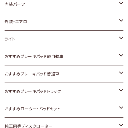
内装パーツ
トヨタ
外装・エアロ
ホンダ
トヨタ
ライト
スズキ
ホンダ
トヨタ
おすすめブレーキパッド軽自動車
日産
スズキ
スズキ
トヨタ
おすすめブレーキパッド普通車
いすゞ
日産
日産
ホンダ
トヨタ
おすすめブレーキパッドトラック
ダイハツ
いすゞ
いすゞ
スズキ
ホンダ
トヨタ
おすすめローター・パッドセット
マツダ
ダイハツ
ダイハツ
日産
スズキ
日産
トヨタ
純正同等ディスクローター