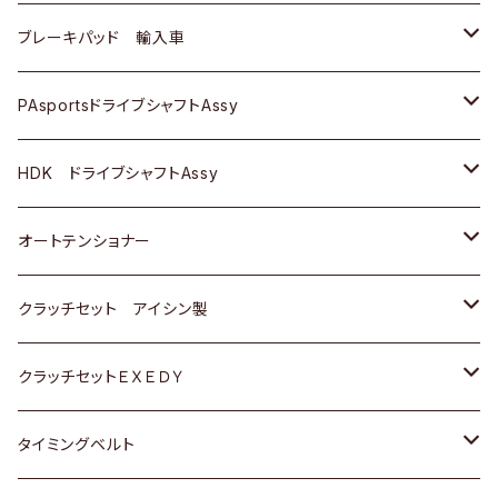
三菱
三菱
マツダ
ダイハツ
日産
日産
ホンダ
ＡＵＤＩ
ブレーキパッド 輸入車
スバル
スバル
三菱
マツダ
ダイハツ
ダイハツ
スズキ
ＢＥＮＺ
ＢＥＮＺ
PAsportsドライブシャフトAssy
ＢＥＮＺ
スバル
三菱
マツダ
マツダ
日産
ＢＭＷ
ＢＭＷ
トヨタ
HDK ドライブシャフトAssy
スバル
三菱
三菱
いすゞ
GOLF
ＷＡＧＥＮ
ホンダ
スズキ
オートテンショナー
スバル
スバル
ダイハツ
ＷＡＧＥＮ
ＶＯＬＶＯ
スズキ
ダイハツ
トヨタ
クラッチセット アイシン製
マツダ
アストロ（シボレー）
日産
日産
ホンダ
クラッチセットＥＸＥＤＹ
三菱
クライスラー
ダイハツ
ホンダ
スズキ
ホンダ
タイミングベルト