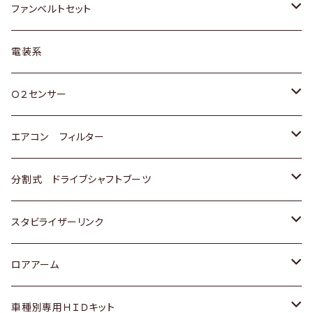
スバル
マツダ
マツダ
ダイハツ
スズキ
トヨタ
ファンベルトセット
日野
三菱
マツダ
日産
スズキ
トヨタ
電装系
スバル
三菱
ダイハツ
ダイハツ
ホンダ
Ｏ２センサー
スバル
マツダ
三菱
スズキ
トヨタ
エアコン フィルター
三菱
スバル
日産
ホンダ
トヨタ
分割式 ドライブシャフトブーツ
スバル
いすゞ
スズキ
ホンダ
トヨタ
スタビライザーリンク
ダイハツ
日産
スズキ
ホンダ
トヨタ
ロアアーム
マツダ
ダイハツ
日産
スズキ
ホンダ
ホンダ
車種別専用ＨＩＤキット