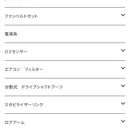
スバル
マツダ
マツダ
ダイハツ
スズキ
トヨタ
ファンベルトセット
日野
三菱
マツダ
日産
スズキ
トヨタ
電装系
スバル
三菱
ダイハツ
ダイハツ
ホンダ
Ｏ２センサー
スバル
マツダ
三菱
スズキ
トヨタ
エアコン フィルター
三菱
スバル
日産
ホンダ
トヨタ
分割式 ドライブシャフトブーツ
スバル
いすゞ
スズキ
ホンダ
トヨタ
スタビライザーリンク
ダイハツ
日産
スズキ
ホンダ
トヨタ
ロアアーム