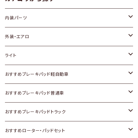
内装パーツ
トヨタ
外装・エアロ
ホンダ
トヨタ
ライト
スズキ
ホンダ
トヨタ
おすすめブレーキパッド軽自動車
日産
スズキ
スズキ
トヨタ
おすすめブレーキパッド普通車
いすゞ
日産
日産
ホンダ
トヨタ
おすすめブレーキパッドトラック
ダイハツ
いすゞ
いすゞ
スズキ
ホンダ
トヨタ
おすすめローター・パッドセット