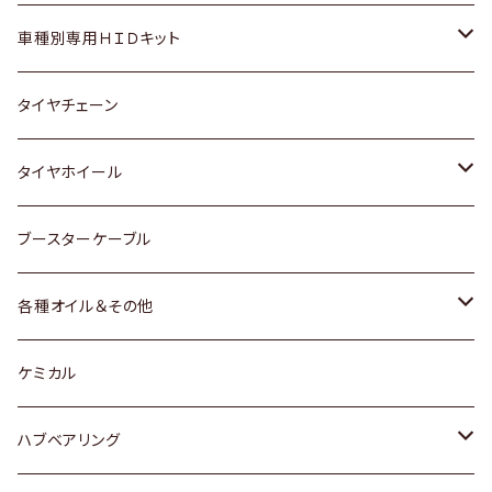
マツダ
ダイハツ
日産
スズキ
ホンダ
ホンダ
車種別専用ＨＩＤキット
三菱
マツダ
いすゞ
日産
スズキ
スズキ
トヨタ
タイヤチェーン
マツダ
スバル
三菱
ダイハツ
ダイハツ
日産
日産
タイヤホイール
レクサス
スバル
マツダ
スバル
ダイハツ
ダイハツ
トヨタ
ブースターケーブル
三菱
マツダ
マツダ
ホンダ
各種オイル＆その他
スバル
スバル
スズキ
ディーデル洗浄添加剤
ケミカル
日産
ハブベアリング