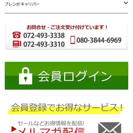
ダイハツ
トヨタ
ブレンボキャリパー
ホンダ
ホンダ
スズキ
日産
日産
三菱
ダイハツ
スバル
マツダ
三菱