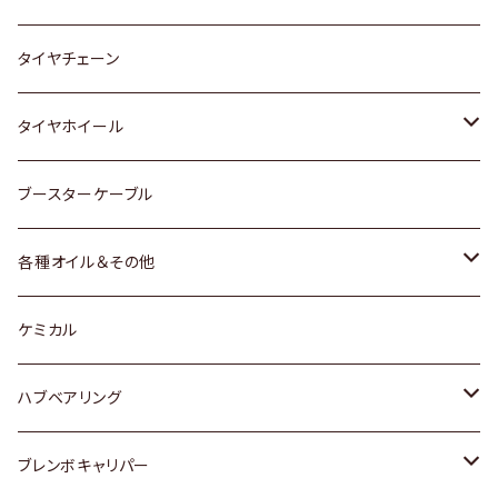
三菱
マツダ
いすゞ
日産
スズキ
スズキ
トヨタ
タイヤチェーン
マツダ
スバル
三菱
ダイハツ
ダイハツ
日産
日産
タイヤホイール
レクサス
スバル
マツダ
スバル
ダイハツ
ダイハツ
トヨタ
ブースターケーブル
三菱
マツダ
マツダ
ホンダ
各種オイル＆その他
スバル
スバル
スズキ
ディーデル洗浄添加剤
ケミカル
日産
ハブベアリング
ダイハツ
トヨタ
ブレンボキャリパー