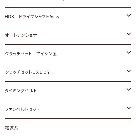
ＢＥＮＺ
スバル
三菱
マツダ
マツダ
日産
ＢＭＷ
ＢＭＷ
トヨタ
HDK ドライブシャフトAssy
スバル
三菱
三菱
いすゞ
GOLF
ＷＡＧＥＮ
ホンダ
スズキ
オートテンショナー
スバル
スバル
ダイハツ
ＷＡＧＥＮ
ＶＯＬＶＯ
スズキ
ダイハツ
トヨタ
クラッチセット アイシン製
マツダ
アストロ（シボレー）
日産
日産
ホンダ
クラッチセットＥＸＥＤＹ
三菱
クライスラー
ダイハツ
ホンダ
スズキ
ホンダ
タイミングベルト
スバル
マツダ
マツダ
ダイハツ
スズキ
トヨタ
ファンベルトセット
日野
三菱
マツダ
日産
スズキ
トヨタ
電装系