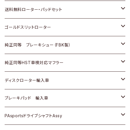
日野
日野
三菱ふそう
三菱
ダイハツ
マツダ
日産
スズキ
ホンダ
トヨタ
送料無料ローター・パッドセット
三菱ふそう
三菱ふそう
その他
スバル
マツダ
三菱
ダイハツ
日産
スズキ
ホンダ
トヨタ
ゴールドスリットローター
ＢＭＷ
三菱
マツダ
いすゞ
日産
日産
ホンダ
トヨタ
純正同等 ブレーキシュー（FBK製）
スバル
三菱
ダイハツ
ダイハツ
いすゞ
スズキ
ホンダ
ホンダ
純正同等HST車検対応マフラー
スバル
マツダ
マツダ
ダイハツ
日産
スズキ
スズキ
トヨタ
ディスクローター輸入車
三菱
三菱
マツダ
ダイハツ
日産
日産
ホンダ
ＡＵＤＩ
ブレーキパッド 輸入車
スバル
スバル
三菱
マツダ
ダイハツ
ダイハツ
スズキ
ＢＥＮＺ
ＢＥＮＺ
PAsportsドライブシャフトAssy