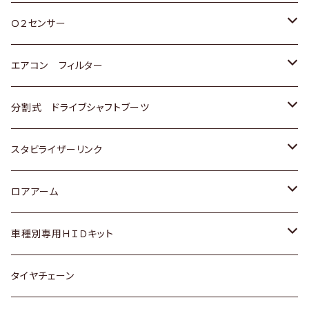
スバル
三菱
ダイハツ
ダイハツ
ホンダ
Ｏ２センサー
スバル
マツダ
三菱
スズキ
トヨタ
エアコン フィルター
三菱
スバル
日産
ホンダ
トヨタ
分割式 ドライブシャフトブーツ
スバル
いすゞ
スズキ
ホンダ
トヨタ
スタビライザーリンク
ダイハツ
日産
スズキ
ホンダ
トヨタ
ロアアーム
マツダ
ダイハツ
日産
スズキ
ホンダ
ホンダ
車種別専用ＨＩＤキット
三菱
マツダ
いすゞ
日産
スズキ
スズキ
トヨタ
タイヤチェーン