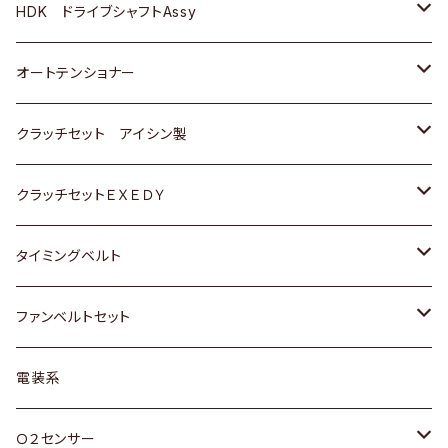
ＢＥＮＺ
スバル
三菱
マツダ
マツダ
日産
ＢＭＷ
ＢＭＷ
トヨタ
HDK ドライブシャフトAssy
スバル
三菱
三菱
いすゞ
GOLF
ＷＡＧＥＮ
ホンダ
スズキ
オートテンショナー
スバル
スバル
ダイハツ
ＷＡＧＥＮ
ＶＯＬＶＯ
スズキ
ダイハツ
トヨタ
クラッチセット アイシン製
マツダ
アストロ（シボレー）
日産
日産
ホンダ
クラッチセットＥＸＥＤＹ
三菱
クライスラー
ダイハツ
ホンダ
スズキ
ホンダ
タイミングベルト
スバル
マツダ
マツダ
ダイハツ
スズキ
トヨタ
ファンベルトセット
日野
三菱
マツダ
日産
スズキ
トヨタ
電装系
スバル
三菱
ダイハツ
ダイハツ
ホンダ
Ｏ２センサー