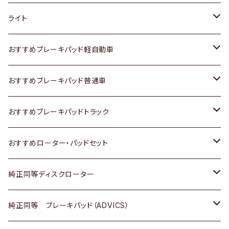
ホンダ
トヨタ
ライト
スズキ
ホンダ
トヨタ
おすすめブレーキパッド軽自動車
日産
スズキ
スズキ
トヨタ
おすすめブレーキパッド普通車
いすゞ
日産
日産
ホンダ
トヨタ
おすすめブレーキパッドトラック
ダイハツ
いすゞ
いすゞ
スズキ
ホンダ
トヨタ
おすすめローター・パッドセット
マツダ
ダイハツ
ダイハツ
日産
スズキ
日産
トヨタ
純正同等ディスクローター
三菱
マツダ
三菱
ダイハツ
日産
いすゞ
ホンダ
トヨタ
純正同等 ブレーキパッド（ADVICS）