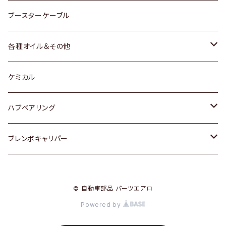
レクサス
スバル
マツダ
スバル
ダイハツ
ダイハツ
トヨタ
ブースターケーブル
三菱
マツダ
マツダ
ホンダ
各種オイル＆その他
スバル
スバル
スズキ
ディーデル洗浄添加剤
ケミカル
日産
ハブベアリング
ダイハツ
トヨタ
ブレンボキャリパー
ホンダ
ホンダ
© 自動車部品 パーツエアロ
スズキ
日産
Powered by