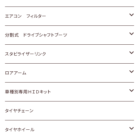
スバル
マツダ
三菱
スズキ
トヨタ
エアコン フィルター
三菱
スバル
日産
ホンダ
トヨタ
分割式 ドライブシャフトブーツ
スバル
いすゞ
スズキ
ホンダ
トヨタ
スタビライザーリンク
ダイハツ
日産
スズキ
ホンダ
トヨタ
ロアアーム
マツダ
ダイハツ
日産
スズキ
ホンダ
ホンダ
車種別専用ＨＩＤキット
三菱
マツダ
いすゞ
日産
スズキ
スズキ
トヨタ
タイヤチェーン
マツダ
スバル
三菱
ダイハツ
ダイハツ
日産
日産
タイヤホイール