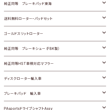
スバル
三菱
日野
マツダ
いすゞ
ダイハツ
スズキ
ホンダ
トヨタ
純正同等 ブレーキパッド東海
日野
日野
三菱ふそう
三菱
ダイハツ
マツダ
日産
スズキ
ホンダ
トヨタ
送料無料ローター・パッドセット
三菱ふそう
三菱ふそう
その他
スバル
マツダ
三菱
ダイハツ
日産
スズキ
ホンダ
トヨタ
ゴールドスリットローター
ＢＭＷ
三菱
マツダ
いすゞ
日産
日産
ホンダ
トヨタ
純正同等 ブレーキシュー（FBK製）
スバル
三菱
ダイハツ
ダイハツ
いすゞ
スズキ
ホンダ
ホンダ
純正同等HST車検対応マフラー
スバル
マツダ
マツダ
ダイハツ
日産
スズキ
スズキ
トヨタ
ディスクローター輸入車
三菱
三菱
マツダ
ダイハツ
日産
日産
ホンダ
ＡＵＤＩ
ブレーキパッド 輸入車
スバル
スバル
三菱
マツダ
ダイハツ
ダイハツ
スズキ
ＢＥＮＺ
ＢＥＮＺ
PAsportsドライブシャフトAssy