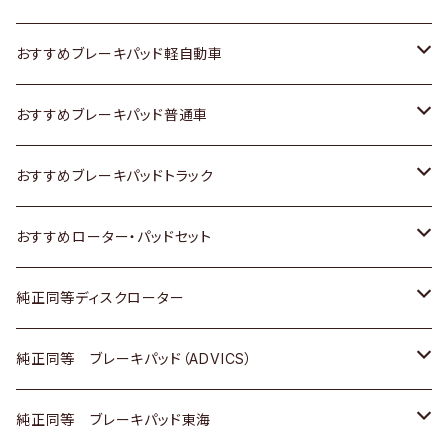
スズキ
ホンダ
トヨタ
おすすめブレーキパッド軽自動車
日産
スズキ
スズキ
トヨタ
おすすめブレーキパッド普通車
いすゞ
日産
日産
ホンダ
トヨタ
おすすめブレーキパッドトラック
ダイハツ
いすゞ
いすゞ
スズキ
ホンダ
トヨタ
おすすめローター・パッドセット
マツダ
ダイハツ
ダイハツ
日産
スズキ
日産
トヨタ
純正同等ディスクローター
三菱
マツダ
三菱
ダイハツ
日産
いすゞ
ホンダ
トヨタ
純正同等 ブレーキパッド（ADVICS）
スバル
三菱
日野
マツダ
いすゞ
ダイハツ
スズキ
ホンダ
トヨタ
純正同等 ブレーキパッド東海