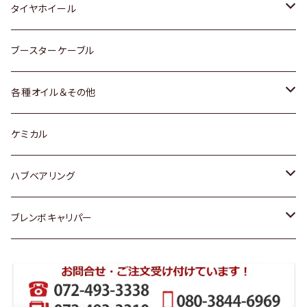
マツダ
スバル
三菱
ダイハツ
ダイハツ
日産
日産
タイヤホイール
レクサス
スバル
マツダ
スバル
ダイハツ
ダイハツ
トヨタ
ブースターケーブル
三菱
マツダ
マツダ
ホンダ
各種オイル＆その他
スバル
スバル
スズキ
ディーデル洗浄添加剤
ケミカル
日産
ハブベアリング
ダイハツ
トヨタ
ブレンボキャリパー
ホンダ
ホンダ
スズキ
日産