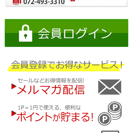
日産
三菱
ダイハツ
スバル
マツダ
三菱