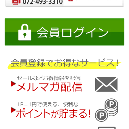
日産
三菱
ダイハツ
スバル
マツダ
三菱