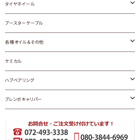
マツダ
スバル
三菱
ダイハツ
ダイハツ
日産
日産
タイヤホイール
レクサス
スバル
マツダ
スバル
ダイハツ
ダイハツ
トヨタ
ブースターケーブル
三菱
マツダ
マツダ
ホンダ
各種オイル＆その他
スバル
スバル
スズキ
ディーデル洗浄添加剤
ケミカル
日産
ハブベアリング
ダイハツ
トヨタ
ブレンボキャリパー
ホンダ
ホンダ
スズキ
日産