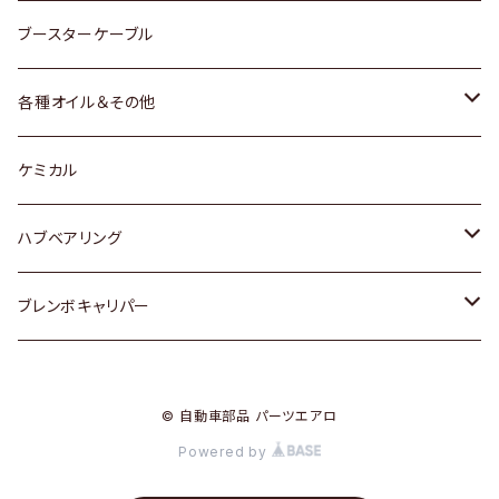
レクサス
スバル
マツダ
スバル
ダイハツ
ダイハツ
トヨタ
ブースターケーブル
三菱
マツダ
マツダ
ホンダ
各種オイル＆その他
スバル
スバル
スズキ
ディーデル洗浄添加剤
ケミカル
日産
ハブベアリング
ダイハツ
トヨタ
ブレンボキャリパー
ホンダ
ホンダ
© 自動車部品 パーツエアロ
スズキ
日産
Powered by