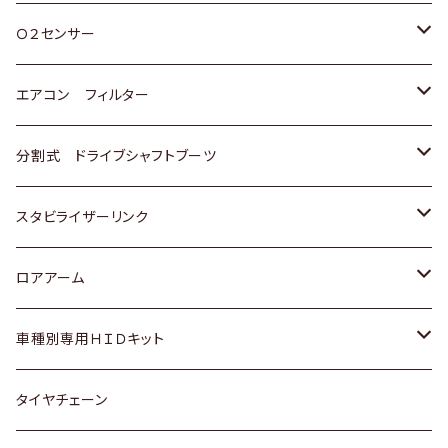
スバル
三菱
ダイハツ
ダイハツ
ホンダ
Ｏ２センサー
スバル
マツダ
三菱
スズキ
トヨタ
エアコン フィルター
三菱
スバル
日産
ホンダ
トヨタ
分割式 ドライブシャフトブーツ
スバル
いすゞ
スズキ
ホンダ
トヨタ
スタビライザーリンク
ダイハツ
日産
スズキ
ホンダ
トヨタ
ロアアーム
マツダ
ダイハツ
日産
スズキ
ホンダ
ホンダ
車種別専用ＨＩＤキット
三菱
マツダ
いすゞ
日産
スズキ
スズキ
トヨタ
タイヤチェーン