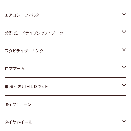
スバル
マツダ
三菱
スズキ
トヨタ
エアコン フィルター
三菱
スバル
日産
ホンダ
トヨタ
分割式 ドライブシャフトブーツ
スバル
いすゞ
スズキ
ホンダ
トヨタ
スタビライザーリンク
ダイハツ
日産
スズキ
ホンダ
トヨタ
ロアアーム
マツダ
ダイハツ
日産
スズキ
ホンダ
ホンダ
車種別専用ＨＩＤキット
三菱
マツダ
いすゞ
日産
スズキ
スズキ
トヨタ
タイヤチェーン
マツダ
スバル
三菱
ダイハツ
ダイハツ
日産
日産
タイヤホイール