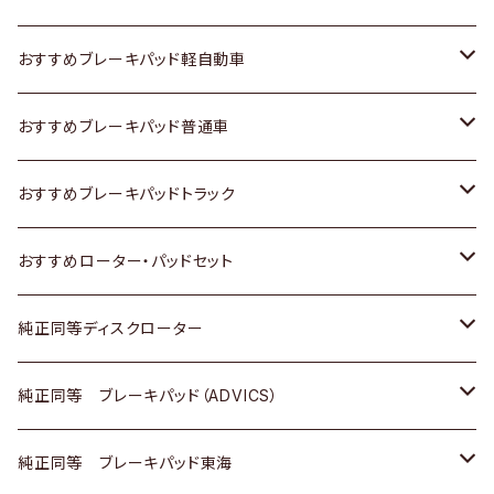
スズキ
ホンダ
トヨタ
おすすめブレーキパッド軽自動車
日産
スズキ
スズキ
トヨタ
おすすめブレーキパッド普通車
いすゞ
日産
日産
ホンダ
トヨタ
おすすめブレーキパッドトラック
ダイハツ
いすゞ
いすゞ
スズキ
ホンダ
トヨタ
おすすめローター・パッドセット
マツダ
ダイハツ
ダイハツ
日産
スズキ
日産
トヨタ
純正同等ディスクローター
三菱
マツダ
三菱
ダイハツ
日産
いすゞ
ホンダ
トヨタ
純正同等 ブレーキパッド（ADVICS）
スバル
三菱
日野
マツダ
いすゞ
ダイハツ
スズキ
ホンダ
トヨタ
純正同等 ブレーキパッド東海