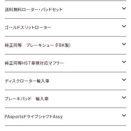
日野
日野
三菱ふそう
三菱
ダイハツ
マツダ
日産
スズキ
ホンダ
トヨタ
送料無料ローター・パッドセット
三菱ふそう
三菱ふそう
その他
スバル
マツダ
三菱
ダイハツ
日産
スズキ
ホンダ
トヨタ
ゴールドスリットローター
ＢＭＷ
三菱
マツダ
いすゞ
日産
日産
ホンダ
トヨタ
純正同等 ブレーキシュー（FBK製）
スバル
三菱
ダイハツ
ダイハツ
いすゞ
スズキ
ホンダ
ホンダ
純正同等HST車検対応マフラー
スバル
マツダ
マツダ
ダイハツ
日産
スズキ
スズキ
トヨタ
ディスクローター輸入車
三菱
三菱
マツダ
ダイハツ
日産
日産
ホンダ
ＡＵＤＩ
ブレーキパッド 輸入車
スバル
スバル
三菱
マツダ
ダイハツ
ダイハツ
スズキ
ＢＥＮＺ
ＢＥＮＺ
PAsportsドライブシャフトAssy