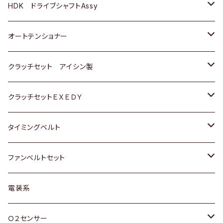
ＢＥＮＺ
スバル
三菱
マツダ
マツダ
日産
ＢＭＷ
ＢＭＷ
トヨタ
HDK ドライブシャフトAssy
スバル
三菱
三菱
いすゞ
GOLF
ＷＡＧＥＮ
ホンダ
スズキ
オートテンショナー
スバル
スバル
ダイハツ
ＷＡＧＥＮ
ＶＯＬＶＯ
スズキ
ダイハツ
トヨタ
クラッチセット アイシン製
マツダ
アストロ（シボレー）
日産
日産
ホンダ
クラッチセットＥＸＥＤＹ
三菱
クライスラー
ダイハツ
ホンダ
スズキ
ホンダ
タイミングベルト
スバル
マツダ
マツダ
ダイハツ
スズキ
トヨタ
ファンベルトセット
日野
三菱
マツダ
日産
スズキ
トヨタ
電装系
スバル
三菱
ダイハツ
ダイハツ
ホンダ
Ｏ２センサー