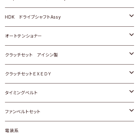
ＢＥＮＺ
スバル
三菱
マツダ
マツダ
日産
ＢＭＷ
ＢＭＷ
トヨタ
HDK ドライブシャフトAssy
スバル
三菱
三菱
いすゞ
GOLF
ＷＡＧＥＮ
ホンダ
スズキ
オートテンショナー
スバル
スバル
ダイハツ
ＷＡＧＥＮ
ＶＯＬＶＯ
スズキ
ダイハツ
トヨタ
クラッチセット アイシン製
マツダ
アストロ（シボレー）
日産
日産
ホンダ
クラッチセットＥＸＥＤＹ
三菱
クライスラー
ダイハツ
ホンダ
スズキ
ホンダ
タイミングベルト
スバル
マツダ
マツダ
ダイハツ
スズキ
トヨタ
ファンベルトセット
日野
三菱
マツダ
日産
スズキ
トヨタ
電装系