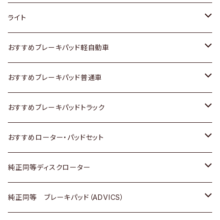
ホンダ
トヨタ
ライト
スズキ
ホンダ
トヨタ
おすすめブレーキパッド軽自動車
日産
スズキ
スズキ
トヨタ
おすすめブレーキパッド普通車
いすゞ
日産
日産
ホンダ
トヨタ
おすすめブレーキパッドトラック
ダイハツ
いすゞ
いすゞ
スズキ
ホンダ
トヨタ
おすすめローター・パッドセット
マツダ
ダイハツ
ダイハツ
日産
スズキ
日産
トヨタ
純正同等ディスクローター
三菱
マツダ
三菱
ダイハツ
日産
いすゞ
ホンダ
トヨタ
純正同等 ブレーキパッド（ADVICS）