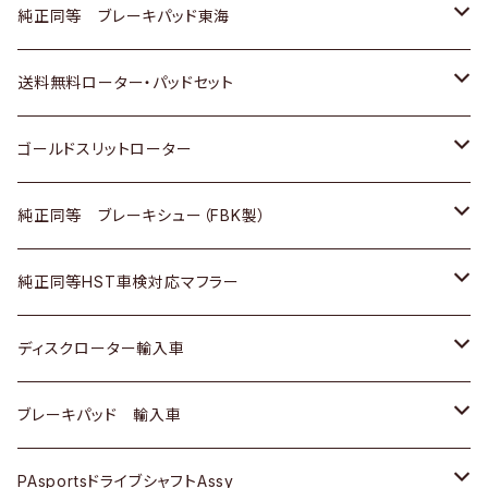
スバル
三菱
日野
マツダ
いすゞ
ダイハツ
スズキ
ホンダ
トヨタ
純正同等 ブレーキパッド東海
日野
日野
三菱ふそう
三菱
ダイハツ
マツダ
日産
スズキ
ホンダ
トヨタ
送料無料ローター・パッドセット
三菱ふそう
三菱ふそう
その他
スバル
マツダ
三菱
ダイハツ
日産
スズキ
ホンダ
トヨタ
ゴールドスリットローター
ＢＭＷ
三菱
マツダ
いすゞ
日産
日産
ホンダ
トヨタ
純正同等 ブレーキシュー（FBK製）
スバル
三菱
ダイハツ
ダイハツ
いすゞ
スズキ
ホンダ
ホンダ
純正同等HST車検対応マフラー
スバル
マツダ
マツダ
ダイハツ
日産
スズキ
スズキ
トヨタ
ディスクローター輸入車
三菱
三菱
マツダ
ダイハツ
日産
日産
ホンダ
ＡＵＤＩ
ブレーキパッド 輸入車
スバル
スバル
三菱
マツダ
ダイハツ
ダイハツ
スズキ
ＢＥＮＺ
ＢＥＮＺ
PAsportsドライブシャフトAssy