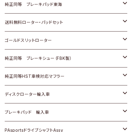
スバル
三菱
日野
マツダ
いすゞ
ダイハツ
スズキ
ホンダ
トヨタ
純正同等 ブレーキパッド東海
日野
日野
三菱ふそう
三菱
ダイハツ
マツダ
日産
スズキ
ホンダ
トヨタ
送料無料ローター・パッドセット
三菱ふそう
三菱ふそう
その他
スバル
マツダ
三菱
ダイハツ
日産
スズキ
ホンダ
トヨタ
ゴールドスリットローター
ＢＭＷ
三菱
マツダ
いすゞ
日産
日産
ホンダ
トヨタ
純正同等 ブレーキシュー（FBK製）
スバル
三菱
ダイハツ
ダイハツ
いすゞ
スズキ
ホンダ
ホンダ
純正同等HST車検対応マフラー
スバル
マツダ
マツダ
ダイハツ
日産
スズキ
スズキ
トヨタ
ディスクローター輸入車
三菱
三菱
マツダ
ダイハツ
日産
日産
ホンダ
ＡＵＤＩ
ブレーキパッド 輸入車
スバル
スバル
三菱
マツダ
ダイハツ
ダイハツ
スズキ
ＢＥＮＺ
ＢＥＮＺ
PAsportsドライブシャフトAssy