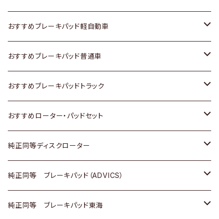
スズキ
ホンダ
トヨタ
おすすめブレーキパッド軽自動車
日産
スズキ
スズキ
トヨタ
おすすめブレーキパッド普通車
いすゞ
日産
日産
ホンダ
トヨタ
おすすめブレーキパッドトラック
ダイハツ
いすゞ
いすゞ
スズキ
ホンダ
トヨタ
おすすめローター・パッドセット
マツダ
ダイハツ
ダイハツ
日産
スズキ
日産
トヨタ
純正同等ディスクローター
三菱
マツダ
三菱
ダイハツ
日産
いすゞ
ホンダ
トヨタ
純正同等 ブレーキパッド（ADVICS）
スバル
三菱
日野
マツダ
いすゞ
ダイハツ
スズキ
ホンダ
トヨタ
純正同等 ブレーキパッド東海