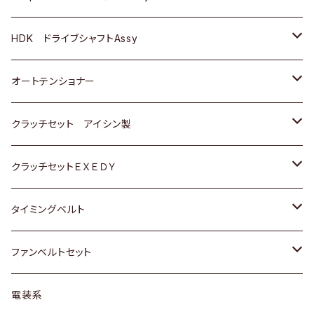
ＢＥＮＺ
スバル
三菱
マツダ
マツダ
日産
ＢＭＷ
ＢＭＷ
トヨタ
HDK ドライブシャフトAssy
スバル
三菱
三菱
いすゞ
GOLF
ＷＡＧＥＮ
ホンダ
スズキ
オートテンショナー
スバル
スバル
ダイハツ
ＷＡＧＥＮ
ＶＯＬＶＯ
スズキ
ダイハツ
トヨタ
クラッチセット アイシン製
マツダ
アストロ（シボレー）
日産
日産
ホンダ
クラッチセットＥＸＥＤＹ
三菱
クライスラー
ダイハツ
ホンダ
スズキ
ホンダ
タイミングベルト
スバル
マツダ
マツダ
ダイハツ
スズキ
トヨタ
ファンベルトセット
日野
三菱
マツダ
日産
スズキ
トヨタ
電装系