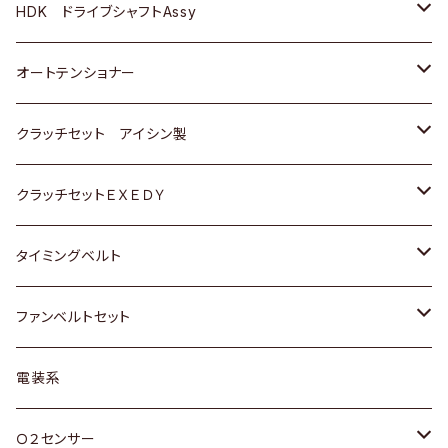
ＢＥＮＺ
スバル
三菱
マツダ
マツダ
日産
ＢＭＷ
ＢＭＷ
トヨタ
HDK ドライブシャフトAssy
スバル
三菱
三菱
いすゞ
GOLF
ＷＡＧＥＮ
ホンダ
スズキ
オートテンショナー
スバル
スバル
ダイハツ
ＷＡＧＥＮ
ＶＯＬＶＯ
スズキ
ダイハツ
トヨタ
クラッチセット アイシン製
マツダ
アストロ（シボレー）
日産
日産
ホンダ
クラッチセットＥＸＥＤＹ
三菱
クライスラー
ダイハツ
ホンダ
スズキ
ホンダ
タイミングベルト
スバル
マツダ
マツダ
ダイハツ
スズキ
トヨタ
ファンベルトセット
日野
三菱
マツダ
日産
スズキ
トヨタ
電装系
スバル
三菱
ダイハツ
ダイハツ
ホンダ
Ｏ２センサー