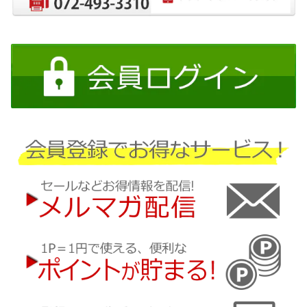
日産
三菱
ダイハツ
スバル
マツダ
三菱