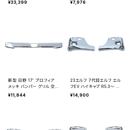
¥33,399
¥7,976
ブラック スチール製 JP-BP
ュアイライン左右トラック用
-HIJET-MS
品 JP-ZJW014LR-NEW
新型 日野 17’ プロフィア
23エルフ 7代目エルフ エル
メッキ バンパー グリル 交換
フEV ハイキャブ R5.3～ 20
タイプ 2017.5～ 4点セット
23年3月～メッキ バンパー
¥11,844
¥14,900
JP-GRR-PROFIA-SA
コーナー サイド パネル 左
右セット JP-23EF-BPKN-
H