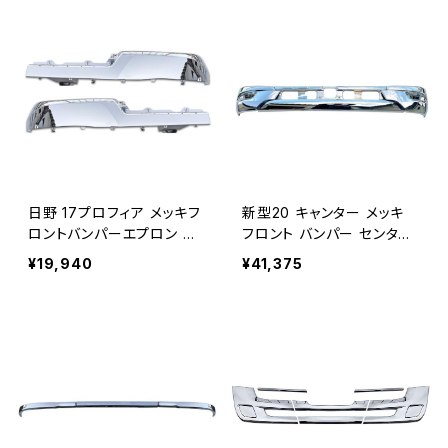
日野 17プロフィア メッキフ
新型20 キャンター メッキ
ロントバンパーエプロン 交
フロント バンパー センター
換タイプ 左右側のみ セン
バンパーワイド 左右R2年11
¥19,940
¥41,375
ターなし JP-TZ009-1
月～ 20キャンター 2t JP-N
T-M12-BP-W+JP-NT-M12
-DK-W