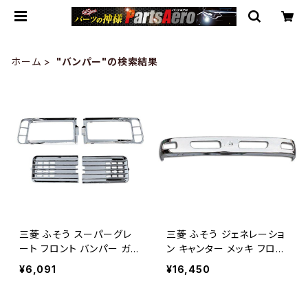
ホーム
"バンパー"の検索結果
三菱 ふそう スーパーグレ
三菱 ふそう ジェネレーショ
ート フロント バンパー ガー
ン キャンター メッキ フロン
ニッシュ メッキ 左右フォグ
トバンパー 標準 車 JP-T0
¥6,091
¥16,450
ガーニッシュ ZERO AP-T0
53/JP-B003
64RL-AP-T065RL