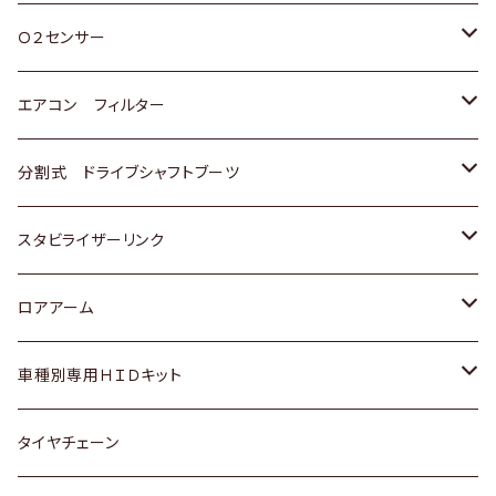
スバル
三菱
ダイハツ
ダイハツ
ホンダ
Ｏ２センサー
スバル
マツダ
三菱
スズキ
トヨタ
エアコン フィルター
三菱
スバル
日産
ホンダ
トヨタ
分割式 ドライブシャフトブーツ
スバル
いすゞ
スズキ
ホンダ
トヨタ
スタビライザーリンク
ダイハツ
日産
スズキ
ホンダ
トヨタ
ロアアーム
マツダ
ダイハツ
日産
スズキ
ホンダ
ホンダ
車種別専用ＨＩＤキット
三菱
マツダ
いすゞ
日産
スズキ
スズキ
トヨタ
タイヤチェーン