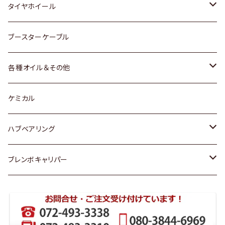
マツダ
スバル
三菱
ダイハツ
ダイハツ
日産
日産
タイヤホイール
レクサス
スバル
マツダ
スバル
ダイハツ
ダイハツ
トヨタ
ブースターケーブル
三菱
マツダ
マツダ
ホンダ
各種オイル＆その他
スバル
スバル
スズキ
ディーデル洗浄添加剤
ケミカル
日産
ハブベアリング
ダイハツ
トヨタ
ブレンボキャリパー
ホンダ
ホンダ
スズキ
日産