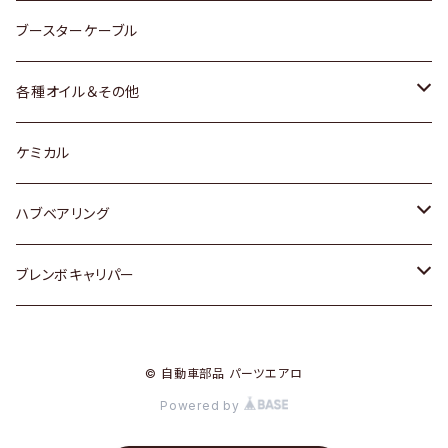
レクサス
スバル
マツダ
スバル
ダイハツ
ダイハツ
トヨタ
ブースターケーブル
三菱
マツダ
マツダ
ホンダ
各種オイル＆その他
スバル
スバル
スズキ
ディーデル洗浄添加剤
ケミカル
日産
ハブベアリング
ダイハツ
トヨタ
ブレンボキャリパー
ホンダ
ホンダ
© 自動車部品 パーツエアロ
スズキ
日産
Powered by