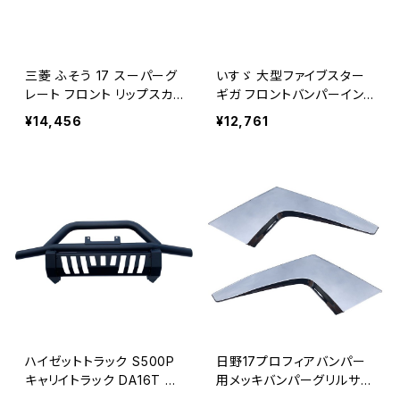
三菱 ふそう 17 スーパーグ
いすゞ 大型ファイブスター
レート フロント リップスカ
ギガ フロントバンパーイン
ート 3分割 セット バンパー
ナーグリル メッキカバー
¥14,456
¥12,761
JP-M001-BP-S
両面テープ 貼り付け 被せ
タイプ ABS製 JP-B020-C
ハイゼットトラック S500P
日野17プロフィアバンパー
キャリイトラック DA16T フ
用メッキバンパーグリルサイ
ロントバンパーガード マッド
ドカバーバンパーガーニッシ