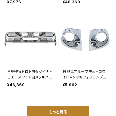
¥7,976
¥46,360
う TOYOTA LEDフォグラン
0FフォグLステー付き12-24
プのみ JP-FLED
V白LED JP-C030N+BST
02+BST12+FLED
日野デュトロトヨタダイナト
日野エアループデュトロワ
ヨエースワイド白メッキハイ
イド車メッキフォグランプカ
ブリッドFバンパW2000H4
バー左右セットH23.7～ON
¥46,360
¥5,962
50FフォグLステー付12-24
トヨタダイナトヨエーストラ
V白LED JP-C030W+BST
ック用カスタム JP-DYNA-
11+BST13+FLED
FGKB-LR
もっと見る