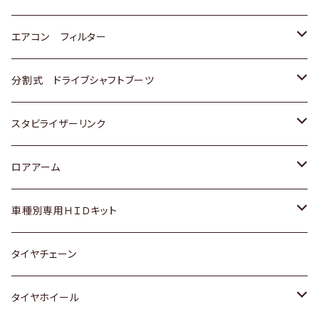
スバル
マツダ
三菱
スズキ
トヨタ
エアコン フィルター
三菱
スバル
日産
ホンダ
トヨタ
分割式 ドライブシャフトブーツ
スバル
いすゞ
スズキ
ホンダ
トヨタ
スタビライザーリンク
ダイハツ
日産
スズキ
ホンダ
トヨタ
ロアアーム
マツダ
ダイハツ
日産
スズキ
ホンダ
ホンダ
車種別専用ＨＩＤキット
三菱
マツダ
いすゞ
日産
スズキ
スズキ
トヨタ
タイヤチェーン
マツダ
スバル
三菱
ダイハツ
ダイハツ
日産
日産
タイヤホイール