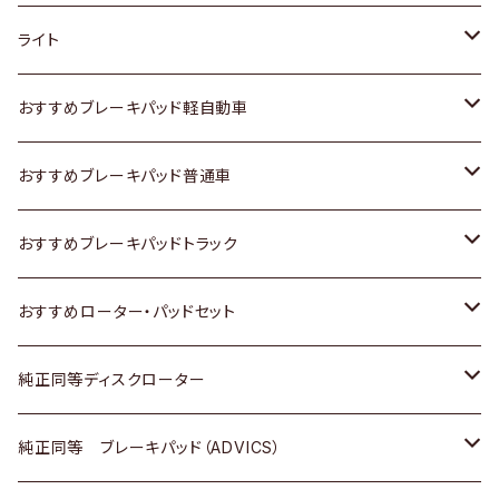
ホンダ
トヨタ
ライト
スズキ
ホンダ
トヨタ
おすすめブレーキパッド軽自動車
日産
スズキ
スズキ
トヨタ
おすすめブレーキパッド普通車
いすゞ
日産
日産
ホンダ
トヨタ
おすすめブレーキパッドトラック
ダイハツ
いすゞ
いすゞ
スズキ
ホンダ
トヨタ
おすすめローター・パッドセット
マツダ
ダイハツ
ダイハツ
日産
スズキ
日産
トヨタ
純正同等ディスクローター
三菱
マツダ
三菱
ダイハツ
日産
いすゞ
ホンダ
トヨタ
純正同等 ブレーキパッド（ADVICS）