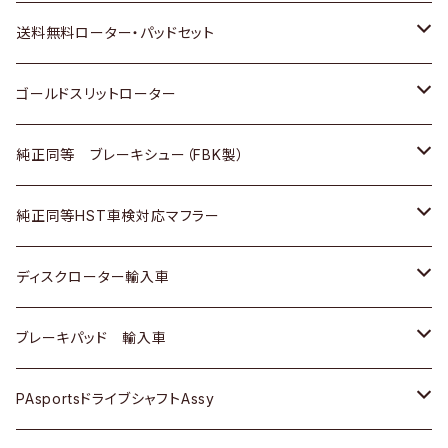
日野
日野
三菱ふそう
三菱
ダイハツ
マツダ
日産
スズキ
ホンダ
トヨタ
送料無料ローター・パッドセット
三菱ふそう
三菱ふそう
その他
スバル
マツダ
三菱
ダイハツ
日産
スズキ
ホンダ
トヨタ
ゴールドスリットローター
ＢＭＷ
三菱
マツダ
いすゞ
日産
日産
ホンダ
トヨタ
純正同等 ブレーキシュー（FBK製）
スバル
三菱
ダイハツ
ダイハツ
いすゞ
スズキ
ホンダ
ホンダ
純正同等HST車検対応マフラー
スバル
マツダ
マツダ
ダイハツ
日産
スズキ
スズキ
トヨタ
ディスクローター輸入車
三菱
三菱
マツダ
ダイハツ
日産
日産
ホンダ
ＡＵＤＩ
ブレーキパッド 輸入車
スバル
スバル
三菱
マツダ
ダイハツ
ダイハツ
スズキ
ＢＥＮＺ
ＢＥＮＺ
PAsportsドライブシャフトAssy