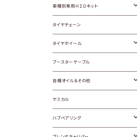
マツダ
ダイハツ
日産
スズキ
ホンダ
ホンダ
車種別専用ＨＩＤキット
三菱
マツダ
いすゞ
日産
スズキ
スズキ
トヨタ
タイヤチェーン
マツダ
スバル
三菱
ダイハツ
ダイハツ
日産
日産
タイヤホイール
レクサス
スバル
マツダ
スバル
ダイハツ
ダイハツ
トヨタ
ブースターケーブル
三菱
マツダ
マツダ
ホンダ
各種オイル＆その他
スバル
スバル
スズキ
ディーデル洗浄添加剤
ケミカル
日産
ハブベアリング
ダイハツ
トヨタ
ブレンボキャリパー