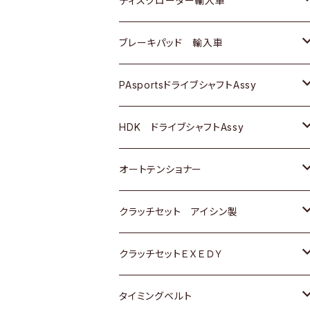
ディスクローター輸入車
三菱
三菱
マツダ
ダイハツ
日産
日産
ホンダ
ＡＵＤＩ
ブレーキパッド 輸入車
スバル
スバル
三菱
マツダ
ダイハツ
ダイハツ
スズキ
ＢＥＮＺ
ＢＥＮＺ
PAsportsドライブシャフトAssy
ＢＥＮＺ
スバル
三菱
マツダ
マツダ
日産
ＢＭＷ
ＢＭＷ
トヨタ
HDK ドライブシャフトAssy
スバル
三菱
三菱
いすゞ
GOLF
ＷＡＧＥＮ
ホンダ
スズキ
オートテンショナー
スバル
スバル
ダイハツ
ＷＡＧＥＮ
ＶＯＬＶＯ
スズキ
ダイハツ
トヨタ
クラッチセット アイシン製
マツダ
アストロ（シボレー）
日産
日産
ホンダ
クラッチセットＥＸＥＤＹ
三菱
クライスラー
ダイハツ
ホンダ
スズキ
ホンダ
タイミングベルト