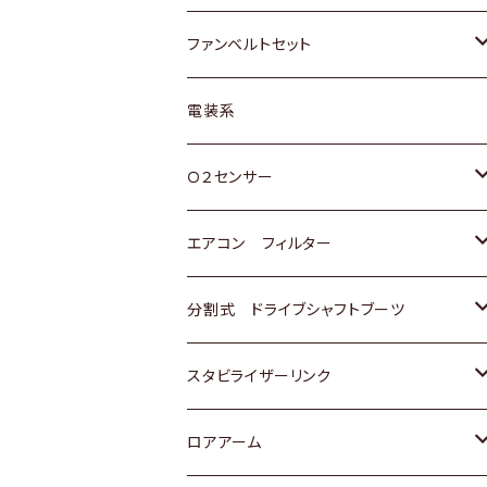
スバル
マツダ
マツダ
ダイハツ
スズキ
トヨタ
ファンベルトセット
日野
三菱
マツダ
日産
スズキ
トヨタ
電装系
スバル
三菱
ダイハツ
ダイハツ
ホンダ
Ｏ２センサー
スバル
マツダ
三菱
スズキ
トヨタ
エアコン フィルター
三菱
スバル
日産
ホンダ
トヨタ
分割式 ドライブシャフトブーツ
スバル
いすゞ
スズキ
ホンダ
トヨタ
スタビライザーリンク
ダイハツ
日産
スズキ
ホンダ
トヨタ
ロアアーム