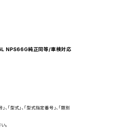
6L NPS66G純正同等/車検対応
」、「型式」、「型式指定番号」、「類別
い。