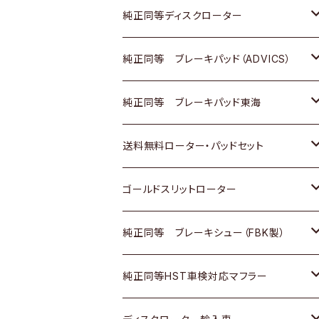
マツダ
ダイハツ
ダイハツ
日産
スズキ
日産
トヨタ
純正同等ディスクローター
三菱
マツダ
三菱
ダイハツ
日産
いすゞ
ホンダ
トヨタ
純正同等 ブレーキパッド（ADVICS）
スバル
三菱
日野
マツダ
いすゞ
ダイハツ
スズキ
ホンダ
トヨタ
純正同等 ブレーキパッド東海
日野
日野
三菱ふそう
三菱
ダイハツ
マツダ
日産
スズキ
ホンダ
トヨタ
送料無料ローター・パッドセット
三菱ふそう
三菱ふそう
その他
スバル
マツダ
三菱
ダイハツ
日産
スズキ
ホンダ
トヨタ
ゴールドスリットローター
ＢＭＷ
三菱
マツダ
いすゞ
日産
日産
ホンダ
トヨタ
純正同等 ブレーキシュー（FBK製）
スバル
三菱
ダイハツ
ダイハツ
いすゞ
スズキ
ホンダ
ホンダ
純正同等HST車検対応マフラー
スバル
マツダ
マツダ
ダイハツ
日産
スズキ
スズキ
トヨタ