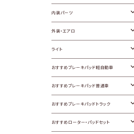
内装パーツ
トヨタ
外装・エアロ
ホンダ
トヨタ
ライト
スズキ
ホンダ
トヨタ
おすすめブレーキパッド軽自動車
日産
スズキ
スズキ
トヨタ
おすすめブレーキパッド普通車
いすゞ
日産
日産
ホンダ
トヨタ
おすすめブレーキパッドトラック
ダイハツ
いすゞ
いすゞ
スズキ
ホンダ
トヨタ
おすすめローター・パッドセット