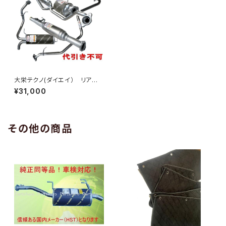
大栄テクノ(ダイエイ） リア
マフラー MDH-9820SPT ピク
¥31,000
シスエポック LA310A 個人宅N
G
その他の商品