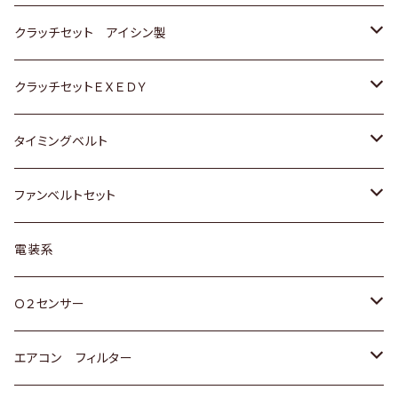
スバル
スバル
ダイハツ
ＷＡＧＥＮ
ＶＯＬＶＯ
スズキ
ダイハツ
トヨタ
クラッチセット アイシン製
マツダ
アストロ（シボレー）
日産
日産
ホンダ
クラッチセットＥＸＥＤＹ
三菱
クライスラー
ダイハツ
ホンダ
スズキ
ホンダ
タイミングベルト
スバル
マツダ
マツダ
ダイハツ
スズキ
トヨタ
ファンベルトセット
日野
三菱
マツダ
日産
スズキ
トヨタ
電装系
スバル
三菱
ダイハツ
ダイハツ
ホンダ
Ｏ２センサー
スバル
マツダ
三菱
スズキ
トヨタ
エアコン フィルター