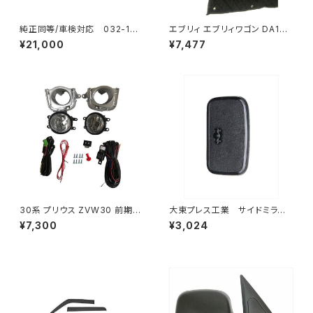
純正同等/車検対応 032-132
エブリィ エブリィワゴン DA17V
タウンエース ライトエース トラ
DA17W サンシェード エブリー
¥21,000
¥7,477
ック
マルチサンシェード 車種専用 8
枚set カーテン 遮光 車中泊 JP
-TYD-DA17
30系 プリウス ZVW30 前期
大東プレス工業 サイドミラー/
純正 タイプ フォグランプ ユニッ
バックミラー 日産 バネット8
¥7,300
¥3,024
ト バルブ 配線 スイッチ H11 左
0~ DI-55
右セット AP-PZF-30