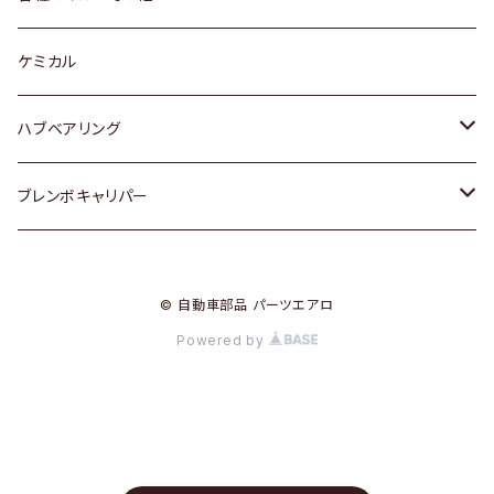
スバル
スバル
スズキ
ディーデル洗浄添加剤
ケミカル
日産
ハブベアリング
ダイハツ
トヨタ
ブレンボキャリパー
ホンダ
ホンダ
© 自動車部品 パーツエアロ
スズキ
日産
Powered by
日産
三菱
ダイハツ
スバル