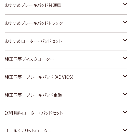
日産
スズキ
スズキ
トヨタ
おすすめブレーキパッド普通車
いすゞ
日産
日産
ホンダ
トヨタ
おすすめブレーキパッドトラック
ダイハツ
いすゞ
いすゞ
スズキ
ホンダ
トヨタ
おすすめローター・パッドセット
マツダ
ダイハツ
ダイハツ
日産
スズキ
日産
トヨタ
純正同等ディスクローター
三菱
マツダ
三菱
ダイハツ
日産
いすゞ
ホンダ
トヨタ
純正同等 ブレーキパッド（ADVICS）
スバル
三菱
日野
マツダ
いすゞ
ダイハツ
スズキ
ホンダ
トヨタ
純正同等 ブレーキパッド東海
日野
日野
三菱ふそう
三菱
ダイハツ
マツダ
日産
スズキ
ホンダ
トヨタ
送料無料ローター・パッドセット
三菱ふそう
三菱ふそう
その他
スバル
マツダ
三菱
ダイハツ
日産
スズキ
ホンダ
トヨタ
ゴールドスリットローター