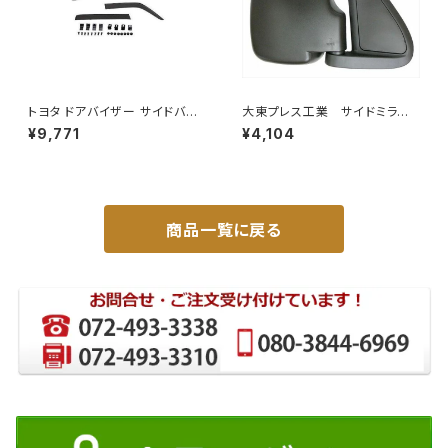
トヨタ ドアバイザー サイドバイ
大東プレス工業 サイドミラー/
ザー タンク 900系 ルーミー 9
バックミラダイハツ ハイゼッ
¥9,771
¥4,104
00系 M900A M910A サイドド
ト 右 99年～ DI-646
ア 金具付き ZERO DS13
商品一覧に戻る