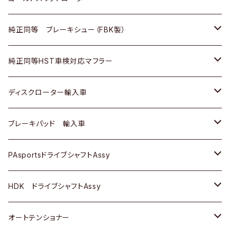
ＢＭＷ
三菱
マツダ
いすゞ
日産
日産
ホンダ
トヨタ
純正同等 ブレーキシュー（FBK製）
スバル
三菱
ダイハツ
ダイハツ
いすゞ
スズキ
ホンダ
ホンダ
純正同等HST車検対応マフラー
スバル
マツダ
マツダ
ダイハツ
日産
スズキ
スズキ
トヨタ
ディスクローター輸入車
三菱
三菱
マツダ
ダイハツ
日産
日産
ホンダ
ＡＵＤＩ
ブレーキパッド 輸入車
スバル
スバル
三菱
マツダ
ダイハツ
ダイハツ
スズキ
ＢＥＮＺ
ＢＥＮＺ
PAsportsドライブシャフトAssy
ＢＥＮＺ
スバル
三菱
マツダ
マツダ
日産
ＢＭＷ
ＢＭＷ
トヨタ
HDK ドライブシャフトAssy
スバル
三菱
三菱
いすゞ
GOLF
ＷＡＧＥＮ
ホンダ
スズキ
オートテンショナー