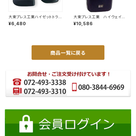
大東プレス工業ハイゼットトラッ
大東プレス工業 ハイウェイミ
ク S201C S211C S201P S211
ラー 800Rヒーター無 トラッ
¥6,480
¥10,586
Pサイドミラー/ドアミラー (助手
ク用 トラック DI-6021AXY
席側) 左 DI-651
商品一覧に戻る