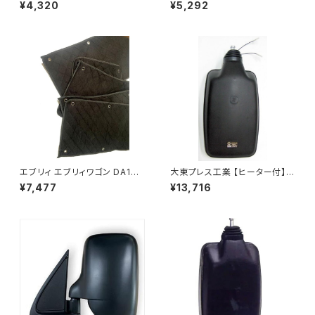
バックミラースバル サンバー
バックミラーH400 小判 DI-
¥4,320
¥5,292
左 99年～ DI-641
8 DI-8
エブリィ エブリィワゴン DA17V
大東プレス工業 【ヒーター付】
DA17W サンシェード エブリー
ハイウェイミラー R1000 326×
¥7,477
¥13,716
マルチサンシェード 車種専用 8
206 リモコン無 ヒーター付 DI-
枚set カーテン 遮光 車中泊 JP
6121CXY
-TYD-DA17