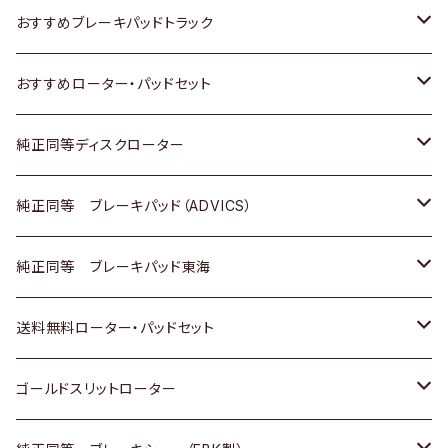
いすゞ
日産
日産
ホンダ
トヨタ
おすすめブレーキパッドトラック
ダイハツ
いすゞ
いすゞ
スズキ
ホンダ
トヨタ
おすすめローター・パッドセット
マツダ
ダイハツ
ダイハツ
日産
スズキ
日産
トヨタ
純正同等ディスクローター
三菱
マツダ
三菱
ダイハツ
日産
いすゞ
ホンダ
トヨタ
純正同等 ブレーキパッド（ADVICS）
スバル
三菱
日野
マツダ
いすゞ
ダイハツ
スズキ
ホンダ
トヨタ
純正同等 ブレーキパッド東海
日野
日野
三菱ふそう
三菱
ダイハツ
マツダ
日産
スズキ
ホンダ
トヨタ
送料無料ローター・パッドセット
三菱ふそう
三菱ふそう
その他
スバル
マツダ
三菱
ダイハツ
日産
スズキ
ホンダ
トヨタ
ゴールドスリットローター