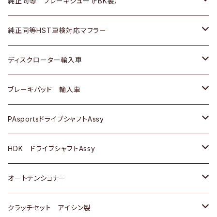
ＢＭＷ
三菱
マツダ
いすゞ
日産
日産
ホンダ
トヨタ
純正同等 ブレーキシュー（FBK製）
スバル
三菱
ダイハツ
ダイハツ
いすゞ
スズキ
ホンダ
ホンダ
純正同等HST車検対応マフラー
スバル
マツダ
マツダ
ダイハツ
日産
スズキ
スズキ
トヨタ
ディスクローター輸入車
三菱
三菱
マツダ
ダイハツ
日産
日産
ホンダ
ＡＵＤＩ
ブレーキパッド 輸入車
スバル
スバル
三菱
マツダ
ダイハツ
ダイハツ
スズキ
ＢＥＮＺ
ＢＥＮＺ
PAsportsドライブシャフトAssy
ＢＥＮＺ
スバル
三菱
マツダ
マツダ
日産
ＢＭＷ
ＢＭＷ
トヨタ
HDK ドライブシャフトAssy
スバル
三菱
三菱
いすゞ
GOLF
ＷＡＧＥＮ
ホンダ
スズキ
オートテンショナー
スバル
スバル
ダイハツ
ＷＡＧＥＮ
ＶＯＬＶＯ
スズキ
ダイハツ
トヨタ
クラッチセット アイシン製