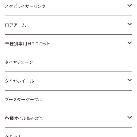
スバル
いすゞ
スズキ
ホンダ
トヨタ
スタビライザーリンク
ダイハツ
日産
スズキ
ホンダ
トヨタ
ロアアーム
マツダ
ダイハツ
日産
スズキ
ホンダ
ホンダ
車種別専用ＨＩＤキット
三菱
マツダ
いすゞ
日産
スズキ
スズキ
トヨタ
タイヤチェーン
マツダ
スバル
三菱
ダイハツ
ダイハツ
日産
日産
タイヤホイール
レクサス
スバル
マツダ
スバル
ダイハツ
ダイハツ
トヨタ
ブースターケーブル
三菱
マツダ
マツダ
ホンダ
各種オイル＆その他
スバル
スバル
スズキ
ディーデル洗浄添加剤
ケミカル