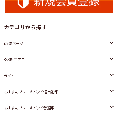
カテゴリから探す
内装パーツ
トヨタ
外装・エアロ
ホンダ
トヨタ
ライト
スズキ
ホンダ
トヨタ
おすすめブレーキパッド軽自動車
日産
スズキ
スズキ
トヨタ
おすすめブレーキパッド普通車