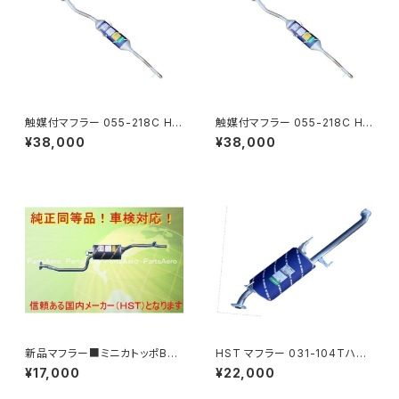
触媒付マフラー 055-218C HS
触媒付マフラー 055-218C HS
T製ハイゼット S321V S331V
T製ハイゼット S321V S331V
¥38,000
¥38,000
純正同等 車検対応 本体オール
純正同等 車検対応 本体オール
ステンレス 騒音規制適合品
ステンレス 騒音規制適合品
新品マフラー■ミニカトッポBJ
HST マフラー 031-104Tハイ
H42A H42V H47A H47V純
エース TRH223B(2WD) トヨ
¥17,000
¥22,000
正同等/車検対応 065-75
タ 本体オールステンレス パイプ
ステンレス 騒音規制適合品 車