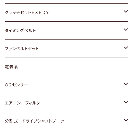
マツダ
アストロ（シボレー）
日産
日産
ホンダ
クラッチセットＥＸＥＤＹ
三菱
クライスラー
ダイハツ
ホンダ
スズキ
ホンダ
タイミングベルト
スバル
マツダ
マツダ
ダイハツ
スズキ
トヨタ
ファンベルトセット
日野
三菱
マツダ
日産
スズキ
トヨタ
電装系
スバル
三菱
ダイハツ
ダイハツ
ホンダ
Ｏ２センサー
スバル
マツダ
三菱
スズキ
トヨタ
エアコン フィルター
三菱
スバル
日産
ホンダ
トヨタ
分割式 ドライブシャフトブーツ