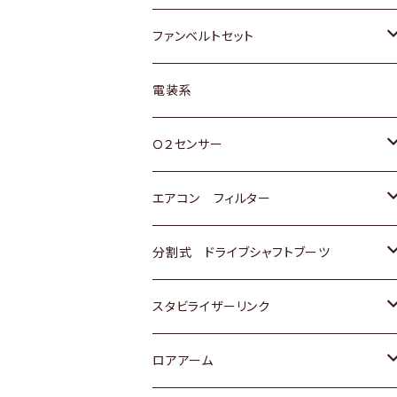
スバル
マツダ
マツダ
ダイハツ
スズキ
トヨタ
ファンベルトセット
日野
三菱
マツダ
日産
スズキ
トヨタ
電装系
スバル
三菱
ダイハツ
ダイハツ
ホンダ
Ｏ２センサー
スバル
マツダ
三菱
スズキ
トヨタ
エアコン フィルター
三菱
スバル
日産
ホンダ
トヨタ
分割式 ドライブシャフトブーツ
スバル
いすゞ
スズキ
ホンダ
トヨタ
スタビライザーリンク
ダイハツ
日産
スズキ
ホンダ
トヨタ
ロアアーム