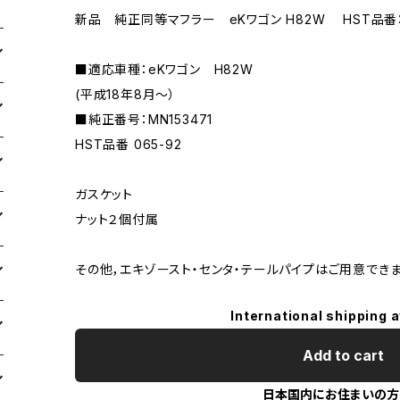
新品 純正同等マフラー eKワゴン H82W HST品番：0
■適応車種：eKワゴン H82W
(平成18年8月〜）
■純正番号：MN153471
HST品番 065-92
ガスケット
ナット２個付属
その他，エキゾースト・センタ・テールパイプはご用意でき
International shipping a
Add to cart
日本国内にお住まいの方