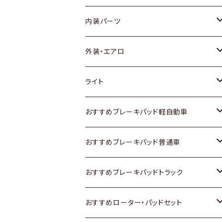
内装パーツ
トヨタ
外装・エアロ
ホンダ
トヨタ
ライト
スズキ
ホンダ
トヨタ
おすすめブレーキパッド軽自動車
日産
スズキ
スズキ
トヨタ
おすすめブレーキパッド普通車
いすゞ
日産
日産
ホンダ
トヨタ
おすすめブレーキパッドトラック
ダイハツ
いすゞ
いすゞ
スズキ
ホンダ
トヨタ
おすすめローター・パッドセット