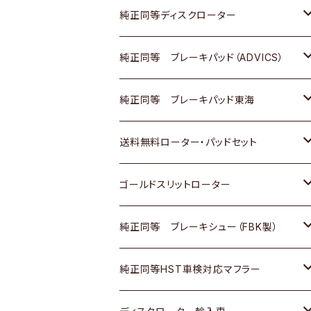
マツダ
ダイハツ
ダイハツ
日産
スズキ
日産
トヨタ
純正同等ディスクローター
三菱
マツダ
三菱
ダイハツ
日産
いすゞ
ホンダ
トヨタ
純正同等 ブレーキパッド（ADVICS）
スバル
三菱
日野
マツダ
いすゞ
ダイハツ
スズキ
ホンダ
トヨタ
純正同等 ブレーキパッド東海
日野
日野
三菱ふそう
三菱
ダイハツ
マツダ
日産
スズキ
ホンダ
トヨタ
送料無料ローター・パッドセット
三菱ふそう
三菱ふそう
その他
スバル
マツダ
三菱
ダイハツ
日産
スズキ
ホンダ
トヨタ
ゴールドスリットローター
ＢＭＷ
三菱
マツダ
いすゞ
日産
日産
ホンダ
トヨタ
純正同等 ブレーキシュー（FBK製）
スバル
三菱
ダイハツ
ダイハツ
いすゞ
スズキ
ホンダ
ホンダ
純正同等HST車検対応マフラー
スバル
マツダ
マツダ
ダイハツ
日産
スズキ
スズキ
トヨタ