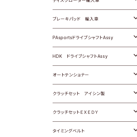
ディスクローター輸入車
三菱
三菱
マツダ
ダイハツ
日産
日産
ホンダ
ＡＵＤＩ
ブレーキパッド 輸入車
スバル
スバル
三菱
マツダ
ダイハツ
ダイハツ
スズキ
ＢＥＮＺ
ＢＥＮＺ
PAsportsドライブシャフトAssy
ＢＥＮＺ
スバル
三菱
マツダ
マツダ
日産
ＢＭＷ
ＢＭＷ
トヨタ
HDK ドライブシャフトAssy
スバル
三菱
三菱
いすゞ
GOLF
ＷＡＧＥＮ
ホンダ
スズキ
オートテンショナー
スバル
スバル
ダイハツ
ＷＡＧＥＮ
ＶＯＬＶＯ
スズキ
ダイハツ
トヨタ
クラッチセット アイシン製
マツダ
アストロ（シボレー）
日産
日産
ホンダ
クラッチセットＥＸＥＤＹ
三菱
クライスラー
ダイハツ
ホンダ
スズキ
ホンダ
タイミングベルト