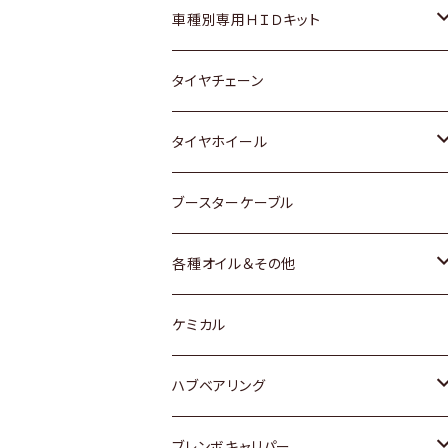
マツダ
ダイハツ
日産
スズキ
ホンダ
ホンダ
車種別専用ＨＩＤキット
三菱
マツダ
いすゞ
日産
スズキ
スズキ
トヨタ
タイヤチェーン
マツダ
スバル
三菱
ダイハツ
ダイハツ
日産
日産
タイヤホイール
レクサス
スバル
マツダ
スバル
ダイハツ
ダイハツ
トヨタ
ブースターケーブル
三菱
マツダ
マツダ
ホンダ
各種オイル＆その他
スバル
スバル
スズキ
ディーデル洗浄添加剤
ケミカル
日産
ハブベアリング
ダイハツ
トヨタ
ブレンボキャリパー