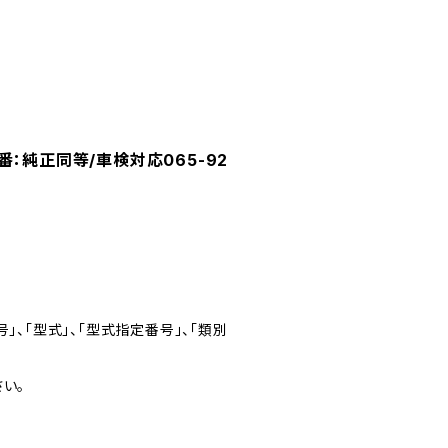
番：純正同等/車検対応065-92
」、「型式」、「型式指定番号」、「類別
い。