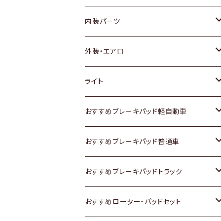
内装パーツ
トヨタ
外装・エアロ
ホンダ
トヨタ
ライト
スズキ
ホンダ
トヨタ
おすすめブレーキパッド軽自動車
日産
スズキ
スズキ
トヨタ
おすすめブレーキパッド普通車
いすゞ
日産
日産
ホンダ
トヨタ
おすすめブレーキパッドトラック
ダイハツ
いすゞ
いすゞ
スズキ
ホンダ
トヨタ
おすすめローター・パッドセット