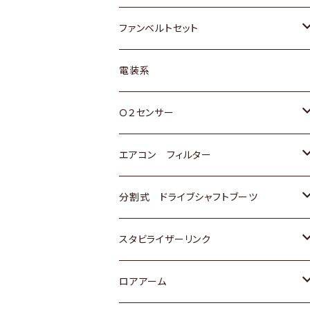
スバル
マツダ
マツダ
ダイハツ
スズキ
トヨタ
ファンベルトセット
日野
三菱
マツダ
日産
スズキ
トヨタ
電装系
スバル
三菱
ダイハツ
ダイハツ
ホンダ
Ｏ２センサー
スバル
マツダ
三菱
スズキ
トヨタ
エアコン フィルター
三菱
スバル
日産
ホンダ
トヨタ
分割式 ドライブシャフトブーツ
スバル
いすゞ
スズキ
ホンダ
トヨタ
スタビライザーリンク
ダイハツ
日産
スズキ
ホンダ
トヨタ
ロアアーム