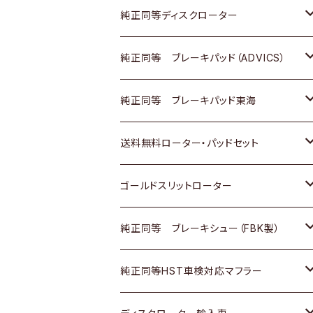
マツダ
ダイハツ
ダイハツ
日産
スズキ
日産
トヨタ
純正同等ディスクローター
三菱
マツダ
三菱
ダイハツ
日産
いすゞ
ホンダ
トヨタ
純正同等 ブレーキパッド（ADVICS）
スバル
三菱
日野
マツダ
いすゞ
ダイハツ
スズキ
ホンダ
トヨタ
純正同等 ブレーキパッド東海
日野
日野
三菱ふそう
三菱
ダイハツ
マツダ
日産
スズキ
ホンダ
トヨタ
送料無料ローター・パッドセット
三菱ふそう
三菱ふそう
その他
スバル
マツダ
三菱
ダイハツ
日産
スズキ
ホンダ
トヨタ
ゴールドスリットローター
ＢＭＷ
三菱
マツダ
いすゞ
日産
日産
ホンダ
トヨタ
純正同等 ブレーキシュー（FBK製）
スバル
三菱
ダイハツ
ダイハツ
いすゞ
スズキ
ホンダ
ホンダ
純正同等HST車検対応マフラー
スバル
マツダ
マツダ
ダイハツ
日産
スズキ
スズキ
トヨタ