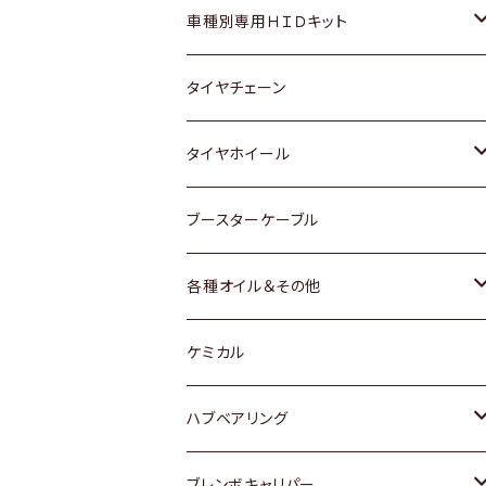
マツダ
ダイハツ
日産
スズキ
ホンダ
ホンダ
車種別専用ＨＩＤキット
三菱
マツダ
いすゞ
日産
スズキ
スズキ
トヨタ
タイヤチェーン
マツダ
スバル
三菱
ダイハツ
ダイハツ
日産
日産
タイヤホイール
レクサス
スバル
マツダ
スバル
ダイハツ
ダイハツ
トヨタ
ブースターケーブル
三菱
マツダ
マツダ
ホンダ
各種オイル＆その他
スバル
スバル
スズキ
ディーデル洗浄添加剤
ケミカル
日産
ハブベアリング
ダイハツ
トヨタ
ブレンボキャリパー