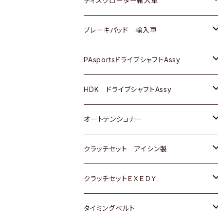
ディスクローター輸入車
三菱
三菱
マツダ
ダイハツ
日産
日産
ホンダ
ＡＵＤＩ
ブレーキパッド 輸入車
スバル
スバル
三菱
マツダ
ダイハツ
ダイハツ
スズキ
ＢＥＮＺ
ＢＥＮＺ
PAsportsドライブシャフトAssy
ＢＥＮＺ
スバル
三菱
マツダ
マツダ
日産
ＢＭＷ
ＢＭＷ
トヨタ
HDK ドライブシャフトAssy
スバル
三菱
三菱
いすゞ
GOLF
ＷＡＧＥＮ
ホンダ
スズキ
オートテンショナー
スバル
スバル
ダイハツ
ＷＡＧＥＮ
ＶＯＬＶＯ
スズキ
ダイハツ
トヨタ
クラッチセット アイシン製
マツダ
アストロ（シボレー）
日産
日産
ホンダ
クラッチセットＥＸＥＤＹ
三菱
クライスラー
ダイハツ
ホンダ
スズキ
ホンダ
タイミングベルト