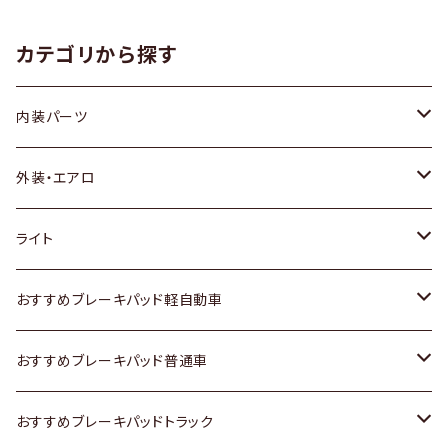
カテゴリから探す
内装パーツ
トヨタ
外装・エアロ
ホンダ
トヨタ
ライト
スズキ
ホンダ
トヨタ
おすすめブレーキパッド軽自動車
日産
スズキ
スズキ
トヨタ
おすすめブレーキパッド普通車
いすゞ
日産
日産
ホンダ
トヨタ
おすすめブレーキパッドトラック