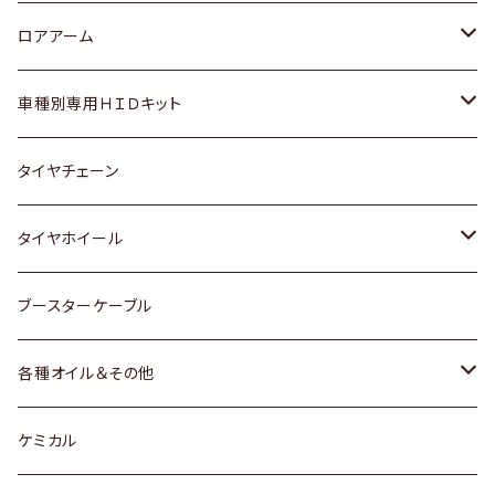
ダイハツ
日産
スズキ
ホンダ
トヨタ
ロアアーム
マツダ
ダイハツ
日産
スズキ
ホンダ
ホンダ
車種別専用ＨＩＤキット
三菱
マツダ
いすゞ
日産
スズキ
スズキ
トヨタ
タイヤチェーン
マツダ
スバル
三菱
ダイハツ
ダイハツ
日産
日産
タイヤホイール
レクサス
スバル
マツダ
スバル
ダイハツ
ダイハツ
トヨタ
ブースターケーブル
三菱
マツダ
マツダ
ホンダ
各種オイル＆その他
スバル
スバル
スズキ
ディーデル洗浄添加剤
ケミカル