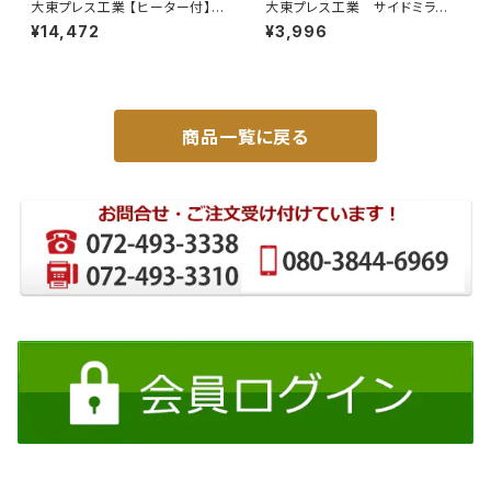
大東プレス工業 【ヒーター付】ハ
大東プレス工業 サイドミラー/
イウェイミラー ヒーター付 100
バックミラー ダイハツ ハイ
¥14,472
¥3,996
0R DI-5101CXY
ゼット トラック 右 99年～
DI-638
商品一覧に戻る