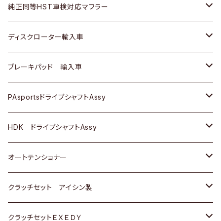
スバル
三菱
ダイハツ
ダイハツ
いすゞ
スズキ
ホンダ
ホンダ
純正同等HST車検対応マフラー
スバル
マツダ
マツダ
ダイハツ
日産
スズキ
スズキ
トヨタ
ディスクローター輸入車
三菱
三菱
マツダ
ダイハツ
日産
日産
ホンダ
ＡＵＤＩ
ブレーキパッド 輸入車
スバル
スバル
三菱
マツダ
ダイハツ
ダイハツ
スズキ
ＢＥＮＺ
ＢＥＮＺ
PAsportsドライブシャフトAssy
ＢＥＮＺ
スバル
三菱
マツダ
マツダ
日産
ＢＭＷ
ＢＭＷ
トヨタ
HDK ドライブシャフトAssy
スバル
三菱
三菱
いすゞ
GOLF
ＷＡＧＥＮ
ホンダ
スズキ
オートテンショナー
スバル
スバル
ダイハツ
ＷＡＧＥＮ
ＶＯＬＶＯ
スズキ
ダイハツ
トヨタ
クラッチセット アイシン製
マツダ
アストロ（シボレー）
日産
日産
ホンダ
クラッチセットＥＸＥＤＹ