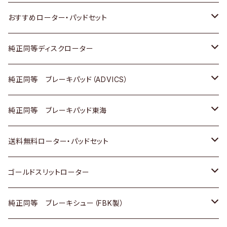
ダイハツ
いすゞ
いすゞ
スズキ
ホンダ
トヨタ
おすすめローター・パッドセット
マツダ
ダイハツ
ダイハツ
日産
スズキ
日産
トヨタ
純正同等ディスクローター
三菱
マツダ
三菱
ダイハツ
日産
いすゞ
ホンダ
トヨタ
純正同等 ブレーキパッド（ADVICS）
スバル
三菱
日野
マツダ
いすゞ
ダイハツ
スズキ
ホンダ
トヨタ
純正同等 ブレーキパッド東海
日野
日野
三菱ふそう
三菱
ダイハツ
マツダ
日産
スズキ
ホンダ
トヨタ
送料無料ローター・パッドセット
三菱ふそう
三菱ふそう
その他
スバル
マツダ
三菱
ダイハツ
日産
スズキ
ホンダ
トヨタ
ゴールドスリットローター
ＢＭＷ
三菱
マツダ
いすゞ
日産
日産
ホンダ
トヨタ
純正同等 ブレーキシュー（FBK製）