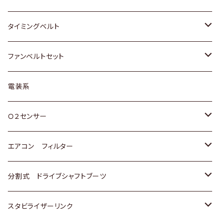
三菱
クライスラー
ダイハツ
ホンダ
スズキ
ホンダ
タイミングベルト
スバル
マツダ
マツダ
ダイハツ
スズキ
トヨタ
ファンベルトセット
日野
三菱
マツダ
日産
スズキ
トヨタ
電装系
スバル
三菱
ダイハツ
ダイハツ
ホンダ
Ｏ２センサー
スバル
マツダ
三菱
スズキ
トヨタ
エアコン フィルター
三菱
スバル
日産
ホンダ
トヨタ
分割式 ドライブシャフトブーツ
スバル
いすゞ
スズキ
ホンダ
トヨタ
スタビライザーリンク