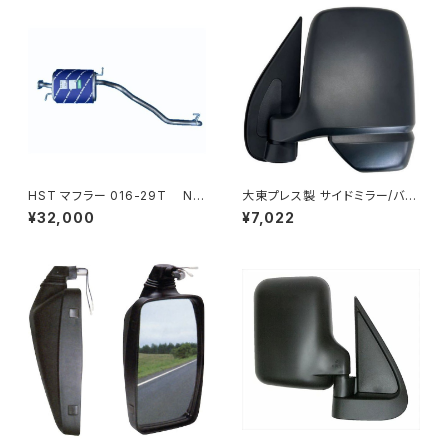
HST マフラー 016-29T NV
大東プレス製 サイドミラー/バッ
350キャラバン VR2E26 ニッサ
クミラー左 (助手席側) アクティ
¥32,000
¥7,022
ン 本体オールステンレス 車検
トラック HA6 HA7 DI-650
対応 純正同等