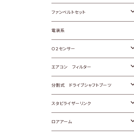
スバル
マツダ
マツダ
ダイハツ
スズキ
トヨタ
ファンベルトセット
日野
三菱
マツダ
日産
スズキ
トヨタ
電装系
スバル
三菱
ダイハツ
ダイハツ
ホンダ
Ｏ２センサー
スバル
マツダ
三菱
スズキ
トヨタ
エアコン フィルター
三菱
スバル
日産
ホンダ
トヨタ
分割式 ドライブシャフトブーツ
スバル
いすゞ
スズキ
ホンダ
トヨタ
スタビライザーリンク
ダイハツ
日産
スズキ
ホンダ
トヨタ
ロアアーム