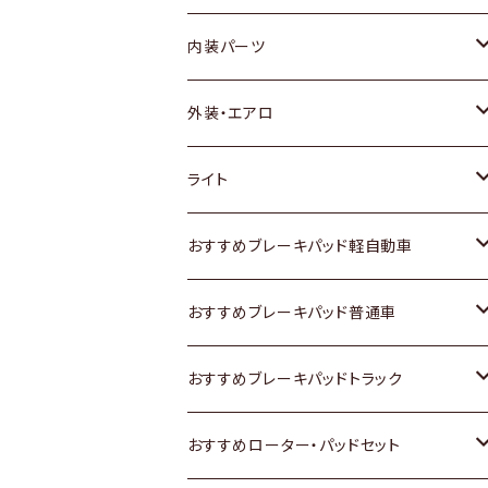
内装パーツ
トヨタ
外装・エアロ
ホンダ
トヨタ
ライト
スズキ
ホンダ
トヨタ
おすすめブレーキパッド軽自動車
日産
スズキ
スズキ
トヨタ
おすすめブレーキパッド普通車
いすゞ
日産
日産
ホンダ
トヨタ
おすすめブレーキパッドトラック
ダイハツ
いすゞ
いすゞ
スズキ
ホンダ
トヨタ
おすすめローター・パッドセット