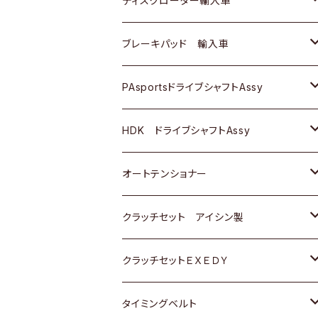
ディスクローター輸入車
三菱
三菱
マツダ
ダイハツ
日産
日産
ホンダ
ＡＵＤＩ
ブレーキパッド 輸入車
スバル
スバル
三菱
マツダ
ダイハツ
ダイハツ
スズキ
ＢＥＮＺ
ＢＥＮＺ
PAsportsドライブシャフトAssy
ＢＥＮＺ
スバル
三菱
マツダ
マツダ
日産
ＢＭＷ
ＢＭＷ
トヨタ
HDK ドライブシャフトAssy
スバル
三菱
三菱
いすゞ
GOLF
ＷＡＧＥＮ
ホンダ
スズキ
オートテンショナー
スバル
スバル
ダイハツ
ＷＡＧＥＮ
ＶＯＬＶＯ
スズキ
ダイハツ
トヨタ
クラッチセット アイシン製
マツダ
アストロ（シボレー）
日産
日産
ホンダ
クラッチセットＥＸＥＤＹ
三菱
クライスラー
ダイハツ
ホンダ
スズキ
ホンダ
タイミングベルト