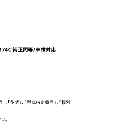
874Ｃ純正同等/車検対応
」、「型式」、「型式指定番号」、「類別
い。