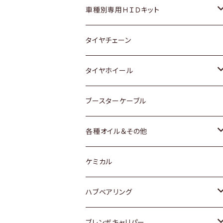
マツダ
ダイハツ
日産
スズキ
ホンダ
ホンダ
車種別専用ＨＩＤキット
三菱
マツダ
いすゞ
日産
スズキ
スズキ
トヨタ
タイヤチェーン
マツダ
スバル
三菱
ダイハツ
ダイハツ
日産
日産
タイヤホイール
レクサス
スバル
マツダ
スバル
ダイハツ
ダイハツ
トヨタ
ブースターケーブル
三菱
マツダ
マツダ
ホンダ
各種オイル＆その他
スバル
スバル
スズキ
ディーデル洗浄添加剤
ケミカル
日産
ハブベアリング
ダイハツ
トヨタ
ブレンボキャリパー