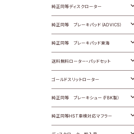
マツダ
ダイハツ
ダイハツ
日産
スズキ
日産
トヨタ
純正同等ディスクローター
三菱
マツダ
三菱
ダイハツ
日産
いすゞ
ホンダ
トヨタ
純正同等 ブレーキパッド（ADVICS）
スバル
三菱
日野
マツダ
いすゞ
ダイハツ
スズキ
ホンダ
トヨタ
純正同等 ブレーキパッド東海
日野
日野
三菱ふそう
三菱
ダイハツ
マツダ
日産
スズキ
ホンダ
トヨタ
送料無料ローター・パッドセット
三菱ふそう
三菱ふそう
その他
スバル
マツダ
三菱
ダイハツ
日産
スズキ
ホンダ
トヨタ
ゴールドスリットローター
ＢＭＷ
三菱
マツダ
いすゞ
日産
日産
ホンダ
トヨタ
純正同等 ブレーキシュー（FBK製）
スバル
三菱
ダイハツ
ダイハツ
いすゞ
スズキ
ホンダ
ホンダ
純正同等HST車検対応マフラー
スバル
マツダ
マツダ
ダイハツ
日産
スズキ
スズキ
トヨタ