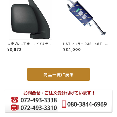
大東プレス工業 サイドミラー/
HST マフラー 038-148T プ
バックミラー ダイハツ ハイ
レミオ ZRT261 トヨタ 本体オ
¥3,672
¥34,000
ゼットカーゴ 右 06年～ DI-
ールステンレス 車検対応 純正
648
同等
商品一覧に戻る