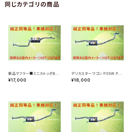
同じカテゴリの商品
新品マフラー■ミニカトッポBJ
デリカスターワゴン P05W P25
H42A H42V H47A H47V純
W P35W■新品マフラー 純正
¥17,000
¥18,000
正同等/車検対応 065-75
同等/車検対応 067-19