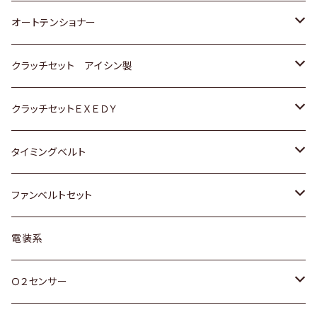
スバル
三菱
三菱
いすゞ
GOLF
ＷＡＧＥＮ
ホンダ
スズキ
オートテンショナー
スバル
スバル
ダイハツ
ＷＡＧＥＮ
ＶＯＬＶＯ
スズキ
ダイハツ
トヨタ
クラッチセット アイシン製
マツダ
アストロ（シボレー）
日産
日産
ホンダ
クラッチセットＥＸＥＤＹ
三菱
クライスラー
ダイハツ
ホンダ
スズキ
ホンダ
タイミングベルト
スバル
マツダ
マツダ
ダイハツ
スズキ
トヨタ
ファンベルトセット
日野
三菱
マツダ
日産
スズキ
トヨタ
電装系
スバル
三菱
ダイハツ
ダイハツ
ホンダ
Ｏ２センサー