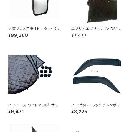
大東プレス工業 【ヒーター付】ハ
エブリィ エブリィワゴン DA17V
イウェイミラー リモコン+ヒータ
DA17W サンシェード エブリー
¥99,360
¥7,477
ー付 DI-6021CXE
マルチサンシェード 車種専用 8
枚set カーテン 遮光 車中泊 JP
-TYD-DA17
ハイエース ワイド 200系 サン
ハイゼット トラック ジャンボ S5
シェード キャンピング 4層構造
00P S510P S500 S510 系 ワ
¥9,471
¥8,225
車中泊 遮光 断熱 暑さ対策 盗
イド ドアバイザー止め具付ピク
難防止 目隠し 日よけ 10枚 JP-
シス サンバー サイド サンバイザ
TYD-HIACE-W-10P
ー JP-YD-HIJET