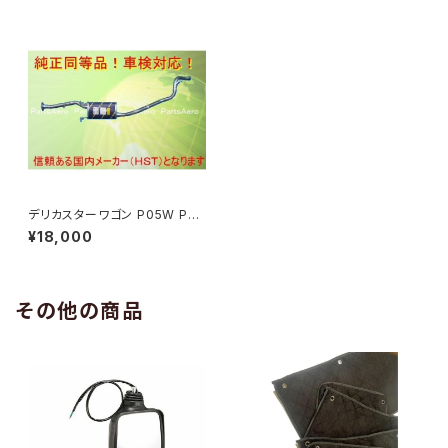
デリカスターワゴン P05W P25
W P35W■新品マフラー 純正
¥18,000
同等/車検対応 067-19
その他の商品