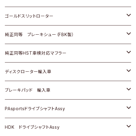
三菱ふそう
三菱ふそう
その他
スバル
マツダ
三菱
ダイハツ
日産
スズキ
ホンダ
トヨタ
ゴールドスリットローター
ＢＭＷ
三菱
マツダ
いすゞ
日産
日産
ホンダ
トヨタ
純正同等 ブレーキシュー（FBK製）
スバル
三菱
ダイハツ
ダイハツ
いすゞ
スズキ
ホンダ
ホンダ
純正同等HST車検対応マフラー
スバル
マツダ
マツダ
ダイハツ
日産
スズキ
スズキ
トヨタ
ディスクローター輸入車
三菱
三菱
マツダ
ダイハツ
日産
日産
ホンダ
ＡＵＤＩ
ブレーキパッド 輸入車
スバル
スバル
三菱
マツダ
ダイハツ
ダイハツ
スズキ
ＢＥＮＺ
ＢＥＮＺ
PAsportsドライブシャフトAssy
ＢＥＮＺ
スバル
三菱
マツダ
マツダ
日産
ＢＭＷ
ＢＭＷ
トヨタ
HDK ドライブシャフトAssy