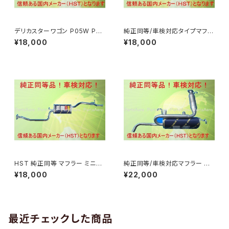
デリカスターワゴン P05W P25
純正同等/車検対応タイプマフラ
W P35W■新品マフラー 純正
ー■デリカスターワゴン P35W
¥18,000
¥18,000
同等/車検対応 067-19
HST067-19
HST 純正同等 マフラー ミニカ
純正同等/車検対応マフラー ア
トッポBJ H42A V 47A V純正
クティトラック HA1 HA2 HA3H
¥18,000
¥22,000
同等/車検対応 065-90
A4 HST品番081-24
最近チェックした商品