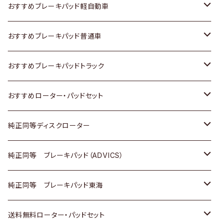
スズキ
ホンダ
トヨタ
おすすめブレーキパッド軽自動車
日産
スズキ
スズキ
トヨタ
おすすめブレーキパッド普通車
いすゞ
日産
日産
ホンダ
トヨタ
おすすめブレーキパッドトラック
ダイハツ
いすゞ
いすゞ
スズキ
ホンダ
トヨタ
おすすめローター・パッドセット
マツダ
ダイハツ
ダイハツ
日産
スズキ
日産
トヨタ
純正同等ディスクローター
三菱
マツダ
三菱
ダイハツ
日産
いすゞ
ホンダ
トヨタ
純正同等 ブレーキパッド（ADVICS）
スバル
三菱
日野
マツダ
いすゞ
ダイハツ
スズキ
ホンダ
トヨタ
純正同等 ブレーキパッド東海
日野
日野
三菱ふそう
三菱
ダイハツ
マツダ
日産
スズキ
ホンダ
トヨタ
送料無料ローター・パッドセット