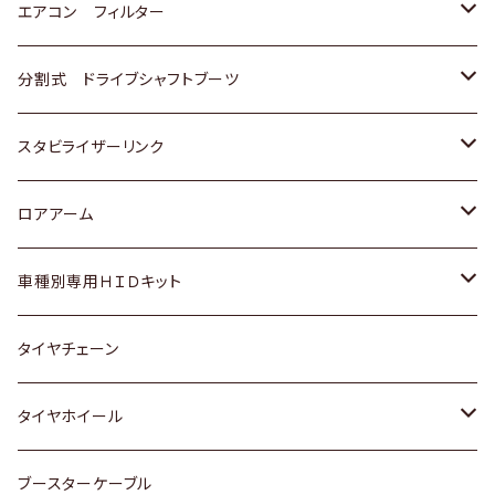
スバル
マツダ
三菱
スズキ
トヨタ
エアコン フィルター
三菱
スバル
日産
ホンダ
トヨタ
分割式 ドライブシャフトブーツ
スバル
いすゞ
スズキ
ホンダ
トヨタ
スタビライザーリンク
ダイハツ
日産
スズキ
ホンダ
トヨタ
ロアアーム
マツダ
ダイハツ
日産
スズキ
ホンダ
ホンダ
車種別専用ＨＩＤキット
三菱
マツダ
いすゞ
日産
スズキ
スズキ
トヨタ
タイヤチェーン
マツダ
スバル
三菱
ダイハツ
ダイハツ
日産
日産
タイヤホイール
レクサス
スバル
マツダ
スバル
ダイハツ
ダイハツ
トヨタ
ブースターケーブル