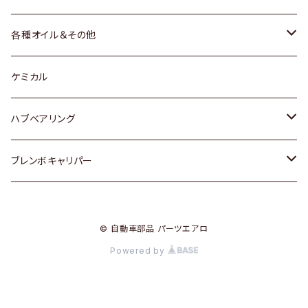
三菱
マツダ
マツダ
ホンダ
各種オイル＆その他
スバル
スバル
スズキ
ディーデル洗浄添加剤
ケミカル
日産
ハブベアリング
ダイハツ
トヨタ
ブレンボキャリパー
ホンダ
ホンダ
© 自動車部品 パーツエアロ
スズキ
日産
Powered by
日産
三菱