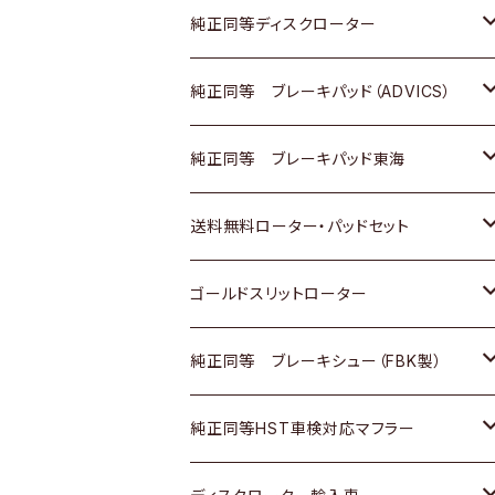
マツダ
ダイハツ
ダイハツ
日産
スズキ
日産
トヨタ
純正同等ディスクローター
三菱
マツダ
三菱
ダイハツ
日産
いすゞ
ホンダ
トヨタ
純正同等 ブレーキパッド（ADVICS）
スバル
三菱
日野
マツダ
いすゞ
ダイハツ
スズキ
ホンダ
トヨタ
純正同等 ブレーキパッド東海
日野
日野
三菱ふそう
三菱
ダイハツ
マツダ
日産
スズキ
ホンダ
トヨタ
送料無料ローター・パッドセット
三菱ふそう
三菱ふそう
その他
スバル
マツダ
三菱
ダイハツ
日産
スズキ
ホンダ
トヨタ
ゴールドスリットローター
ＢＭＷ
三菱
マツダ
いすゞ
日産
日産
ホンダ
トヨタ
純正同等 ブレーキシュー（FBK製）
スバル
三菱
ダイハツ
ダイハツ
いすゞ
スズキ
ホンダ
ホンダ
純正同等HST車検対応マフラー
スバル
マツダ
マツダ
ダイハツ
日産
スズキ
スズキ
トヨタ