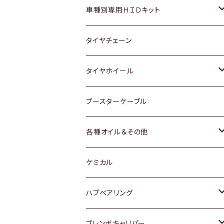
マツダ
ダイハツ
日産
スズキ
ホンダ
ホンダ
車種別専用ＨＩＤキット
三菱
マツダ
いすゞ
日産
スズキ
スズキ
トヨタ
タイヤチェーン
マツダ
スバル
三菱
ダイハツ
ダイハツ
日産
日産
タイヤホイール
レクサス
スバル
マツダ
スバル
ダイハツ
ダイハツ
トヨタ
ブースターケーブル
三菱
マツダ
マツダ
ホンダ
各種オイル＆その他
スバル
スバル
スズキ
ディーデル洗浄添加剤
ケミカル
日産
ハブベアリング
ダイハツ
トヨタ
ブレンボキャリパー