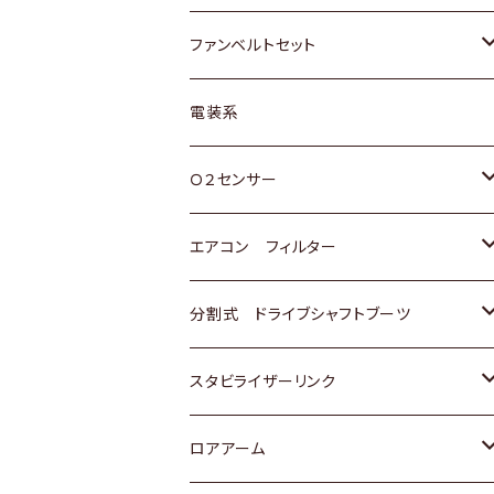
スバル
マツダ
マツダ
ダイハツ
スズキ
トヨタ
ファンベルトセット
日野
三菱
マツダ
日産
スズキ
トヨタ
電装系
スバル
三菱
ダイハツ
ダイハツ
ホンダ
Ｏ２センサー
スバル
マツダ
三菱
スズキ
トヨタ
エアコン フィルター
三菱
スバル
日産
ホンダ
トヨタ
分割式 ドライブシャフトブーツ
スバル
いすゞ
スズキ
ホンダ
トヨタ
スタビライザーリンク
ダイハツ
日産
スズキ
ホンダ
トヨタ
ロアアーム