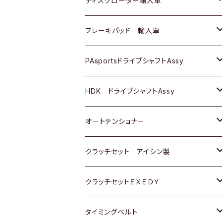
ディスクローター輸入車
三菱
三菱
マツダ
ダイハツ
日産
日産
ホンダ
ＡＵＤＩ
ブレーキパッド 輸入車
スバル
スバル
三菱
マツダ
ダイハツ
ダイハツ
スズキ
ＢＥＮＺ
ＢＥＮＺ
PAsportsドライブシャフトAssy
ＢＥＮＺ
スバル
三菱
マツダ
マツダ
日産
ＢＭＷ
ＢＭＷ
トヨタ
HDK ドライブシャフトAssy
スバル
三菱
三菱
いすゞ
GOLF
ＷＡＧＥＮ
ホンダ
スズキ
オートテンショナー
スバル
スバル
ダイハツ
ＷＡＧＥＮ
ＶＯＬＶＯ
スズキ
ダイハツ
トヨタ
クラッチセット アイシン製
マツダ
アストロ（シボレー）
日産
日産
ホンダ
クラッチセットＥＸＥＤＹ
三菱
クライスラー
ダイハツ
ホンダ
スズキ
ホンダ
タイミングベルト