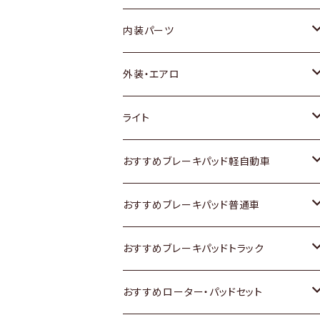
内装パーツ
トヨタ
外装・エアロ
ホンダ
トヨタ
ライト
スズキ
ホンダ
トヨタ
おすすめブレーキパッド軽自動車
日産
スズキ
スズキ
トヨタ
おすすめブレーキパッド普通車
いすゞ
日産
日産
ホンダ
トヨタ
おすすめブレーキパッドトラック
ダイハツ
いすゞ
いすゞ
スズキ
ホンダ
トヨタ
おすすめローター・パッドセット