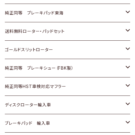
スバル
三菱
日野
マツダ
いすゞ
ダイハツ
スズキ
ホンダ
トヨタ
純正同等 ブレーキパッド東海
日野
日野
三菱ふそう
三菱
ダイハツ
マツダ
日産
スズキ
ホンダ
トヨタ
送料無料ローター・パッドセット
三菱ふそう
三菱ふそう
その他
スバル
マツダ
三菱
ダイハツ
日産
スズキ
ホンダ
トヨタ
ゴールドスリットローター
ＢＭＷ
三菱
マツダ
いすゞ
日産
日産
ホンダ
トヨタ
純正同等 ブレーキシュー（FBK製）
スバル
三菱
ダイハツ
ダイハツ
いすゞ
スズキ
ホンダ
ホンダ
純正同等HST車検対応マフラー
スバル
マツダ
マツダ
ダイハツ
日産
スズキ
スズキ
トヨタ
ディスクローター輸入車
三菱
三菱
マツダ
ダイハツ
日産
日産
ホンダ
ＡＵＤＩ
ブレーキパッド 輸入車