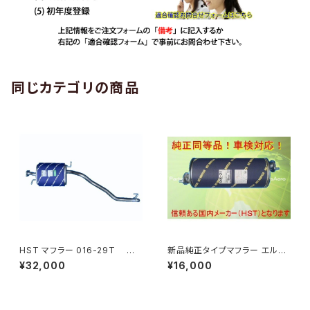
同じカテゴリの商品
HST マフラー 016-29T コ
新品純正タイプマフラー エルフ
モ JVR2E26 イスズ 本体オー
NKS66G NPR66L NPS66G
¥32,000
¥16,000
ルステンレス 車検対応 純正同
純正同等/車検対応 046-21
等