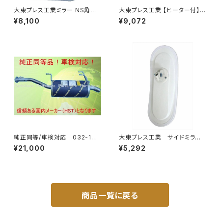
大東プレス工業ミラー NS角型
大東プレス工業 【ヒーター付】サ
トレーラーﾐﾗｰ (SUS) L013 DI
イドミラー/バックミラーJ08 DI
¥8,100
¥9,072
-58SUS
-7BZ
純正同等/車検対応 032-132
大東プレス工業 サイドミラー/
タウンエース ライトエース トラ
バックミラーH400 小判 DI-
¥21,000
¥5,292
ック
8 DI-8
商品一覧に戻る