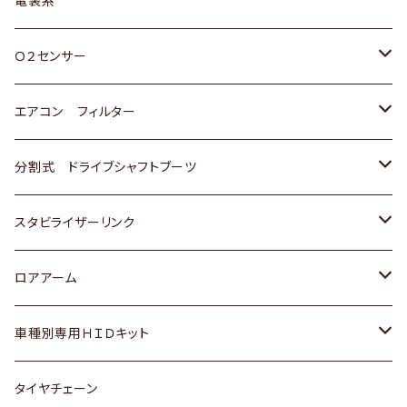
電装系
スバル
三菱
ダイハツ
ダイハツ
ホンダ
Ｏ２センサー
スバル
マツダ
三菱
スズキ
トヨタ
エアコン フィルター
三菱
スバル
日産
ホンダ
トヨタ
分割式 ドライブシャフトブーツ
スバル
いすゞ
スズキ
ホンダ
トヨタ
スタビライザーリンク
ダイハツ
日産
スズキ
ホンダ
トヨタ
ロアアーム
マツダ
ダイハツ
日産
スズキ
ホンダ
ホンダ
車種別専用ＨＩＤキット
三菱
マツダ
いすゞ
日産
スズキ
スズキ
トヨタ
タイヤチェーン