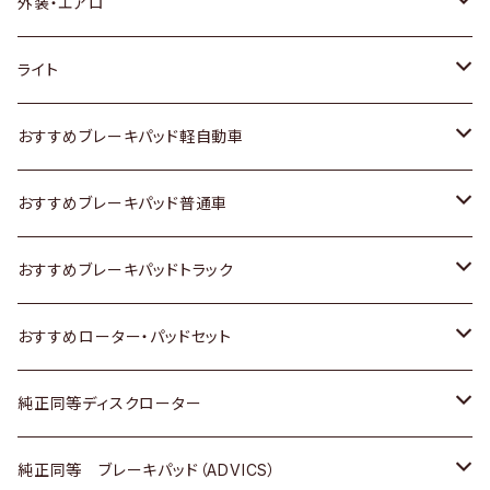
トヨタ
外装・エアロ
ホンダ
トヨタ
ライト
スズキ
ホンダ
トヨタ
おすすめブレーキパッド軽自動車
日産
スズキ
スズキ
トヨタ
おすすめブレーキパッド普通車
いすゞ
日産
日産
ホンダ
トヨタ
おすすめブレーキパッドトラック
ダイハツ
いすゞ
いすゞ
スズキ
ホンダ
トヨタ
おすすめローター・パッドセット
マツダ
ダイハツ
ダイハツ
日産
スズキ
日産
トヨタ
純正同等ディスクローター
三菱
マツダ
三菱
ダイハツ
日産
いすゞ
ホンダ
トヨタ
純正同等 ブレーキパッド（ADVICS）