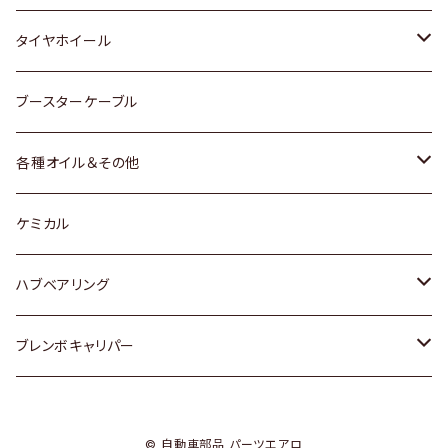
マツダ
スバル
三菱
ダイハツ
ダイハツ
日産
日産
タイヤホイール
レクサス
スバル
マツダ
スバル
ダイハツ
ダイハツ
トヨタ
ブースターケーブル
三菱
マツダ
マツダ
ホンダ
各種オイル＆その他
スバル
スバル
スズキ
ディーデル洗浄添加剤
ケミカル
日産
ハブベアリング
ダイハツ
トヨタ
ブレンボキャリパー
ホンダ
ホンダ
© 自動車部品 パーツエアロ