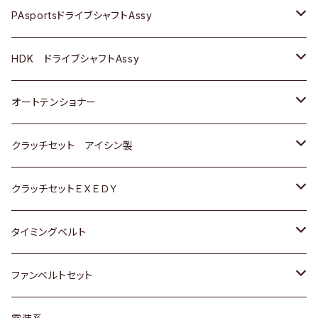
スバル
スバル
三菱
マツダ
ダイハツ
ダイハツ
スズキ
ＢＥＮＺ
ＢＥＮＺ
PAsportsドライブシャフトAssy
ＢＥＮＺ
スバル
三菱
マツダ
マツダ
日産
ＢＭＷ
ＢＭＷ
トヨタ
HDK ドライブシャフトAssy
スバル
三菱
三菱
いすゞ
GOLF
ＷＡＧＥＮ
ホンダ
スズキ
オートテンショナー
スバル
スバル
ダイハツ
ＷＡＧＥＮ
ＶＯＬＶＯ
スズキ
ダイハツ
トヨタ
クラッチセット アイシン製
マツダ
アストロ（シボレー）
日産
日産
ホンダ
クラッチセットＥＸＥＤＹ
三菱
クライスラー
ダイハツ
ホンダ
スズキ
ホンダ
タイミングベルト
スバル
マツダ
マツダ
ダイハツ
スズキ
トヨタ
ファンベルトセット
日野
三菱
マツダ
日産
スズキ
トヨタ