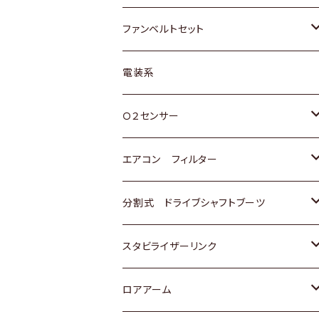
スバル
マツダ
マツダ
ダイハツ
スズキ
トヨタ
ファンベルトセット
日野
三菱
マツダ
日産
スズキ
トヨタ
電装系
スバル
三菱
ダイハツ
ダイハツ
ホンダ
Ｏ２センサー
スバル
マツダ
三菱
スズキ
トヨタ
エアコン フィルター
三菱
スバル
日産
ホンダ
トヨタ
分割式 ドライブシャフトブーツ
スバル
いすゞ
スズキ
ホンダ
トヨタ
スタビライザーリンク
ダイハツ
日産
スズキ
ホンダ
トヨタ
ロアアーム