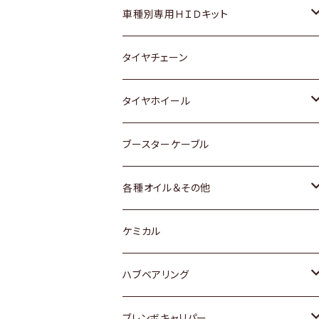
マツダ
ダイハツ
日産
スズキ
ホンダ
ホンダ
車種別専用ＨＩＤキット
三菱
マツダ
いすゞ
日産
スズキ
スズキ
トヨタ
タイヤチェーン
マツダ
スバル
三菱
ダイハツ
ダイハツ
日産
日産
タイヤホイール
レクサス
スバル
マツダ
スバル
ダイハツ
ダイハツ
トヨタ
ブースターケーブル
三菱
マツダ
マツダ
ホンダ
各種オイル＆その他
スバル
スバル
スズキ
ディーデル洗浄添加剤
ケミカル
日産
ハブベアリング
ダイハツ
トヨタ
ブレンボキャリパー