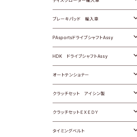
ディスクローター輸入車
三菱
三菱
マツダ
ダイハツ
日産
日産
ホンダ
ＡＵＤＩ
ブレーキパッド 輸入車
スバル
スバル
三菱
マツダ
ダイハツ
ダイハツ
スズキ
ＢＥＮＺ
ＢＥＮＺ
PAsportsドライブシャフトAssy
ＢＥＮＺ
スバル
三菱
マツダ
マツダ
日産
ＢＭＷ
ＢＭＷ
トヨタ
HDK ドライブシャフトAssy
スバル
三菱
三菱
いすゞ
GOLF
ＷＡＧＥＮ
ホンダ
スズキ
オートテンショナー
スバル
スバル
ダイハツ
ＷＡＧＥＮ
ＶＯＬＶＯ
スズキ
ダイハツ
トヨタ
クラッチセット アイシン製
マツダ
アストロ（シボレー）
日産
日産
ホンダ
クラッチセットＥＸＥＤＹ
三菱
クライスラー
ダイハツ
ホンダ
スズキ
ホンダ
タイミングベルト