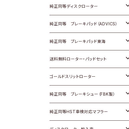
マツダ
ダイハツ
ダイハツ
日産
スズキ
日産
トヨタ
純正同等ディスクローター
三菱
マツダ
三菱
ダイハツ
日産
いすゞ
ホンダ
トヨタ
純正同等 ブレーキパッド（ADVICS）
スバル
三菱
日野
マツダ
いすゞ
ダイハツ
スズキ
ホンダ
トヨタ
純正同等 ブレーキパッド東海
日野
日野
三菱ふそう
三菱
ダイハツ
マツダ
日産
スズキ
ホンダ
トヨタ
送料無料ローター・パッドセット
三菱ふそう
三菱ふそう
その他
スバル
マツダ
三菱
ダイハツ
日産
スズキ
ホンダ
トヨタ
ゴールドスリットローター
ＢＭＷ
三菱
マツダ
いすゞ
日産
日産
ホンダ
トヨタ
純正同等 ブレーキシュー（FBK製）
スバル
三菱
ダイハツ
ダイハツ
いすゞ
スズキ
ホンダ
ホンダ
純正同等HST車検対応マフラー
スバル
マツダ
マツダ
ダイハツ
日産
スズキ
スズキ
トヨタ