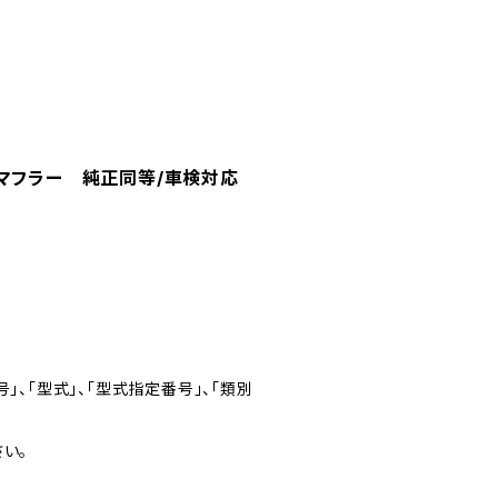
新品マフラー 純正同等/車検対応
」、「型式」、「型式指定番号」、「類別
い。