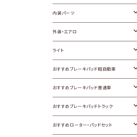
内装パーツ
トヨタ
外装・エアロ
ホンダ
トヨタ
ライト
スズキ
ホンダ
トヨタ
おすすめブレーキパッド軽自動車
日産
スズキ
スズキ
トヨタ
おすすめブレーキパッド普通車
いすゞ
日産
日産
ホンダ
トヨタ
おすすめブレーキパッドトラック
ダイハツ
いすゞ
いすゞ
スズキ
ホンダ
トヨタ
おすすめローター・パッドセット