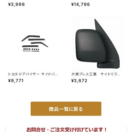
バックミラー ダイハツ ハイ
イウェイミラー ヒーター付 80
¥3,996
¥14,796
ゼット トラック 右 99年～
0Rトラック用 DI-6021CXY
DI-638
トヨタ ドアバイザー サイドバイ
大東プレス工業 サイドミラー/
ザー タンク 900系 ルーミー 9
バックミラー ダイハツ ハイ
¥9,771
¥3,672
00系 M900A M910A サイドド
ゼットカーゴ 右 06年～ DI-
ア 金具付き ZERO DS13
648
商品一覧に戻る