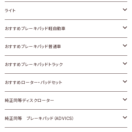
ホンダ
トヨタ
ライト
スズキ
ホンダ
トヨタ
おすすめブレーキパッド軽自動車
日産
スズキ
スズキ
トヨタ
おすすめブレーキパッド普通車
いすゞ
日産
日産
ホンダ
トヨタ
おすすめブレーキパッドトラック
ダイハツ
いすゞ
いすゞ
スズキ
ホンダ
トヨタ
おすすめローター・パッドセット
マツダ
ダイハツ
ダイハツ
日産
スズキ
日産
トヨタ
純正同等ディスクローター
三菱
マツダ
三菱
ダイハツ
日産
いすゞ
ホンダ
トヨタ
純正同等 ブレーキパッド（ADVICS）