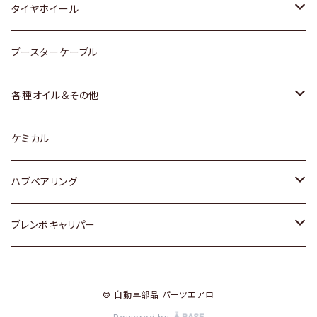
マツダ
スバル
三菱
ダイハツ
ダイハツ
日産
日産
タイヤホイール
レクサス
スバル
マツダ
スバル
ダイハツ
ダイハツ
トヨタ
ブースターケーブル
三菱
マツダ
マツダ
ホンダ
各種オイル＆その他
スバル
スバル
スズキ
ディーデル洗浄添加剤
ケミカル
日産
ハブベアリング
ダイハツ
トヨタ
ブレンボキャリパー
ホンダ
ホンダ
© 自動車部品 パーツエアロ
スズキ
日産