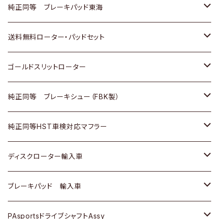
スバル
三菱
日野
マツダ
いすゞ
ダイハツ
スズキ
ホンダ
トヨタ
純正同等 ブレーキパッド東海
日野
日野
三菱ふそう
三菱
ダイハツ
マツダ
日産
スズキ
ホンダ
トヨタ
送料無料ローター・パッドセット
三菱ふそう
三菱ふそう
その他
スバル
マツダ
三菱
ダイハツ
日産
スズキ
ホンダ
トヨタ
ゴールドスリットローター
ＢＭＷ
三菱
マツダ
いすゞ
日産
日産
ホンダ
トヨタ
純正同等 ブレーキシュー（FBK製）
スバル
三菱
ダイハツ
ダイハツ
いすゞ
スズキ
ホンダ
ホンダ
純正同等HST車検対応マフラー
スバル
マツダ
マツダ
ダイハツ
日産
スズキ
スズキ
トヨタ
ディスクローター輸入車
三菱
三菱
マツダ
ダイハツ
日産
日産
ホンダ
ＡＵＤＩ
ブレーキパッド 輸入車
スバル
スバル
三菱
マツダ
ダイハツ
ダイハツ
スズキ
ＢＥＮＺ
ＢＥＮＺ
PAsportsドライブシャフトAssy