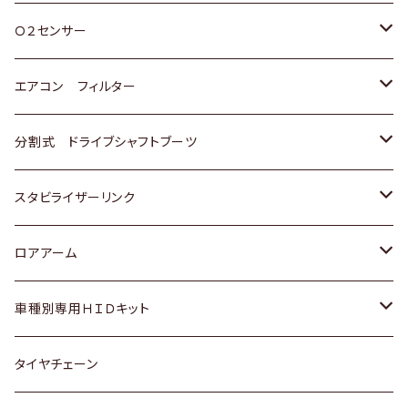
スバル
三菱
ダイハツ
ダイハツ
ホンダ
Ｏ２センサー
スバル
マツダ
三菱
スズキ
トヨタ
エアコン フィルター
三菱
スバル
日産
ホンダ
トヨタ
分割式 ドライブシャフトブーツ
スバル
いすゞ
スズキ
ホンダ
トヨタ
スタビライザーリンク
ダイハツ
日産
スズキ
ホンダ
トヨタ
ロアアーム
マツダ
ダイハツ
日産
スズキ
ホンダ
ホンダ
車種別専用ＨＩＤキット
三菱
マツダ
いすゞ
日産
スズキ
スズキ
トヨタ
タイヤチェーン