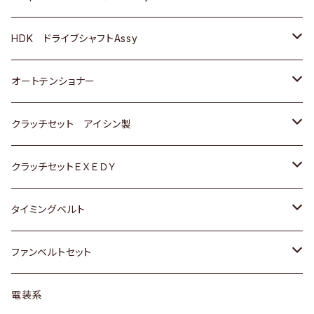
ＢＥＮＺ
スバル
三菱
マツダ
マツダ
日産
ＢＭＷ
ＢＭＷ
トヨタ
HDK ドライブシャフトAssy
スバル
三菱
三菱
いすゞ
GOLF
ＷＡＧＥＮ
ホンダ
スズキ
オートテンショナー
スバル
スバル
ダイハツ
ＷＡＧＥＮ
ＶＯＬＶＯ
スズキ
ダイハツ
トヨタ
クラッチセット アイシン製
マツダ
アストロ（シボレー）
日産
日産
ホンダ
クラッチセットＥＸＥＤＹ
三菱
クライスラー
ダイハツ
ホンダ
スズキ
ホンダ
タイミングベルト
スバル
マツダ
マツダ
ダイハツ
スズキ
トヨタ
ファンベルトセット
日野
三菱
マツダ
日産
スズキ
トヨタ
電装系