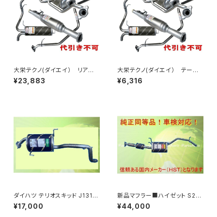
大栄テクノ(ダイエイ） リア
大栄テクノ(ダイエイ） テール
マフラー MDH-9707SPT タン
パイプ MDH-9414TP ムーブ
¥23,883
¥6,316
ト L350S 個人宅NG
L900S/L910S 個人宅NG
ダイハツ テリオスキッド J131G
新品マフラー■ハイゼット S20
(2WD) J111G(4WD) 車検対
0C S200P S210P 前期 純正
¥17,000
¥44,000
応 リアマフラー ■ ＨＳＴ055-
同等/車検対応055-205C