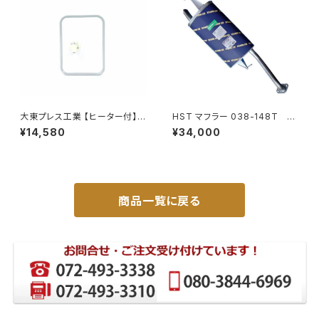
大東プレス工業 【ヒーター付】
HST マフラー 038-148T プ
サイドミラー/バックミラー トレ
レミオ ZRT261 トヨタ 本体オ
¥14,580
¥34,000
ーラー ヒーター付 DI-58Z
ールステンレス 車検対応 純正
同等
商品一覧に戻る