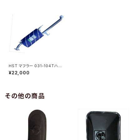
HST マフラー 031-104Tハイ
エース TRH226K(4WD)トヨタ
¥22,000
本体オールステンレス パイプス
テンレス 騒音規制適合品 車検
対応 純正同等
その他の商品