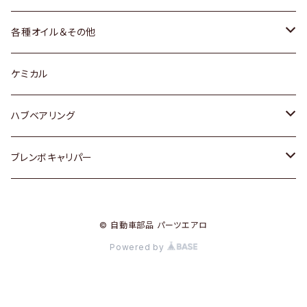
三菱
マツダ
マツダ
ホンダ
各種オイル＆その他
スバル
スバル
スズキ
ディーデル洗浄添加剤
ケミカル
日産
ハブベアリング
ダイハツ
トヨタ
ブレンボキャリパー
ホンダ
ホンダ
© 自動車部品 パーツエアロ
スズキ
日産
Powered by
日産
三菱