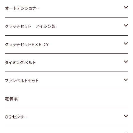
スバル
三菱
三菱
いすゞ
GOLF
ＷＡＧＥＮ
ホンダ
スズキ
オートテンショナー
スバル
スバル
ダイハツ
ＷＡＧＥＮ
ＶＯＬＶＯ
スズキ
ダイハツ
トヨタ
クラッチセット アイシン製
マツダ
アストロ（シボレー）
日産
日産
ホンダ
クラッチセットＥＸＥＤＹ
三菱
クライスラー
ダイハツ
ホンダ
スズキ
ホンダ
タイミングベルト
スバル
マツダ
マツダ
ダイハツ
スズキ
トヨタ
ファンベルトセット
日野
三菱
マツダ
日産
スズキ
トヨタ
電装系
スバル
三菱
ダイハツ
ダイハツ
ホンダ
Ｏ２センサー