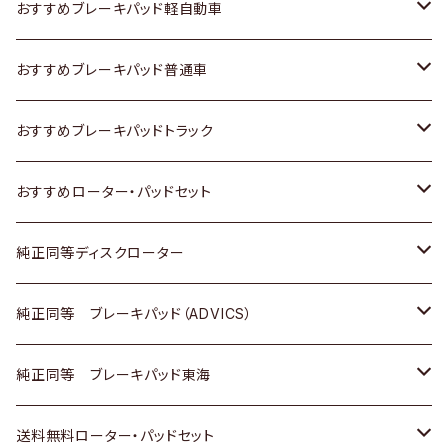
スズキ
ホンダ
トヨタ
おすすめブレーキパッド軽自動車
日産
スズキ
スズキ
トヨタ
おすすめブレーキパッド普通車
いすゞ
日産
日産
ホンダ
トヨタ
おすすめブレーキパッドトラック
ダイハツ
いすゞ
いすゞ
スズキ
ホンダ
トヨタ
おすすめローター・パッドセット
マツダ
ダイハツ
ダイハツ
日産
スズキ
日産
トヨタ
純正同等ディスクローター
三菱
マツダ
三菱
ダイハツ
日産
いすゞ
ホンダ
トヨタ
純正同等 ブレーキパッド（ADVICS）
スバル
三菱
日野
マツダ
いすゞ
ダイハツ
スズキ
ホンダ
トヨタ
純正同等 ブレーキパッド東海
日野
日野
三菱ふそう
三菱
ダイハツ
マツダ
日産
スズキ
ホンダ
トヨタ
送料無料ローター・パッドセット