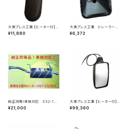
大東プレス工業 【ヒーター付】サ
大東プレス工業 トレーラーミ
イドミラー/バックミラー H40
ラー 黒 UD L013 NS
¥11,880
¥6,372
0 ヒーター DI-8Z
角型 左 DI-58B
純正同等/車検対応 032-132
大東プレス工業 【ヒーター付】ハ
タウンエース ライトエース トラ
イウェイミラー リモコン+ヒータ
¥21,000
¥99,360
ック
ー付 DI-6021CXE