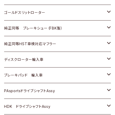
三菱ふそう
三菱ふそう
その他
スバル
マツダ
三菱
ダイハツ
日産
スズキ
ホンダ
トヨタ
ゴールドスリットローター
ＢＭＷ
三菱
マツダ
いすゞ
日産
日産
ホンダ
トヨタ
純正同等 ブレーキシュー（FBK製）
スバル
三菱
ダイハツ
ダイハツ
いすゞ
スズキ
ホンダ
ホンダ
純正同等HST車検対応マフラー
スバル
マツダ
マツダ
ダイハツ
日産
スズキ
スズキ
トヨタ
ディスクローター輸入車
三菱
三菱
マツダ
ダイハツ
日産
日産
ホンダ
ＡＵＤＩ
ブレーキパッド 輸入車
スバル
スバル
三菱
マツダ
ダイハツ
ダイハツ
スズキ
ＢＥＮＺ
ＢＥＮＺ
PAsportsドライブシャフトAssy
ＢＥＮＺ
スバル
三菱
マツダ
マツダ
日産
ＢＭＷ
ＢＭＷ
トヨタ
HDK ドライブシャフトAssy