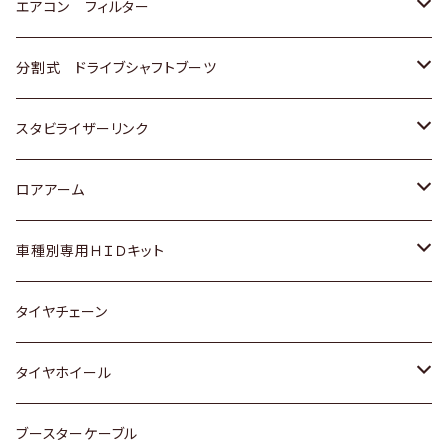
スバル
マツダ
三菱
スズキ
トヨタ
エアコン フィルター
三菱
スバル
日産
ホンダ
トヨタ
分割式 ドライブシャフトブーツ
スバル
いすゞ
スズキ
ホンダ
トヨタ
スタビライザーリンク
ダイハツ
日産
スズキ
ホンダ
トヨタ
ロアアーム
マツダ
ダイハツ
日産
スズキ
ホンダ
ホンダ
車種別専用ＨＩＤキット
三菱
マツダ
いすゞ
日産
スズキ
スズキ
トヨタ
タイヤチェーン
マツダ
スバル
三菱
ダイハツ
ダイハツ
日産
日産
タイヤホイール
レクサス
スバル
マツダ
スバル
ダイハツ
ダイハツ
トヨタ
ブースターケーブル