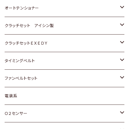
スバル
三菱
三菱
いすゞ
GOLF
ＷＡＧＥＮ
ホンダ
スズキ
オートテンショナー
スバル
スバル
ダイハツ
ＷＡＧＥＮ
ＶＯＬＶＯ
スズキ
ダイハツ
トヨタ
クラッチセット アイシン製
マツダ
アストロ（シボレー）
日産
日産
ホンダ
クラッチセットＥＸＥＤＹ
三菱
クライスラー
ダイハツ
ホンダ
スズキ
ホンダ
タイミングベルト
スバル
マツダ
マツダ
ダイハツ
スズキ
トヨタ
ファンベルトセット
日野
三菱
マツダ
日産
スズキ
トヨタ
電装系
スバル
三菱
ダイハツ
ダイハツ
ホンダ
Ｏ２センサー