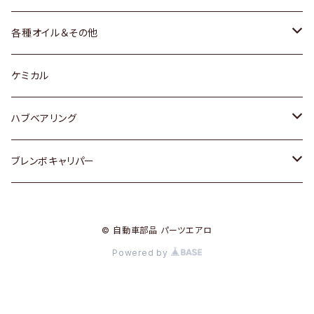
三菱
マツダ
マツダ
ホンダ
各種オイル＆その他
スバル
スバル
スズキ
ディーデル洗浄添加剤
ケミカル
日産
ハブベアリング
ダイハツ
トヨタ
ブレンボキャリパー
ホンダ
ホンダ
© 自動車部品 パーツエアロ
スズキ
日産
Powered by
日産
三菱