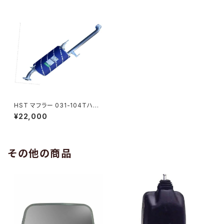
HST マフラー 031-104Tハイ
エース TRH229W 4WD トヨ
¥22,000
タ 本体オールステンレス パイプ
ステンレス 騒音規制適合品 車
検対応 純正同等
その他の商品