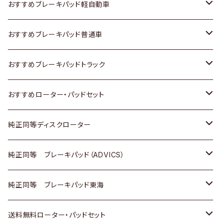
スズキ
ホンダ
トヨタ
おすすめブレーキパッド軽自動車
日産
スズキ
スズキ
トヨタ
おすすめブレーキパッド普通車
いすゞ
日産
日産
ホンダ
トヨタ
おすすめブレーキパッドトラック
ダイハツ
いすゞ
いすゞ
スズキ
ホンダ
トヨタ
おすすめローター・パッドセット
マツダ
ダイハツ
ダイハツ
日産
スズキ
日産
トヨタ
純正同等ディスクローター
三菱
マツダ
三菱
ダイハツ
日産
いすゞ
ホンダ
トヨタ
純正同等 ブレーキパッド（ADVICS）
スバル
三菱
日野
マツダ
いすゞ
ダイハツ
スズキ
ホンダ
トヨタ
純正同等 ブレーキパッド東海
日野
日野
三菱ふそう
三菱
ダイハツ
マツダ
日産
スズキ
ホンダ
トヨタ
送料無料ローター・パッドセット