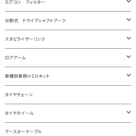
スバル
マツダ
三菱
スズキ
トヨタ
エアコン フィルター
三菱
スバル
日産
ホンダ
トヨタ
分割式 ドライブシャフトブーツ
スバル
いすゞ
スズキ
ホンダ
トヨタ
スタビライザーリンク
ダイハツ
日産
スズキ
ホンダ
トヨタ
ロアアーム
マツダ
ダイハツ
日産
スズキ
ホンダ
ホンダ
車種別専用ＨＩＤキット
三菱
マツダ
いすゞ
日産
スズキ
スズキ
トヨタ
タイヤチェーン
マツダ
スバル
三菱
ダイハツ
ダイハツ
日産
日産
タイヤホイール
レクサス
スバル
マツダ
スバル
ダイハツ
ダイハツ
トヨタ
ブースターケーブル