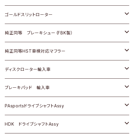
三菱ふそう
三菱ふそう
その他
スバル
マツダ
三菱
ダイハツ
日産
スズキ
ホンダ
トヨタ
ゴールドスリットローター
ＢＭＷ
三菱
マツダ
いすゞ
日産
日産
ホンダ
トヨタ
純正同等 ブレーキシュー（FBK製）
スバル
三菱
ダイハツ
ダイハツ
いすゞ
スズキ
ホンダ
ホンダ
純正同等HST車検対応マフラー
スバル
マツダ
マツダ
ダイハツ
日産
スズキ
スズキ
トヨタ
ディスクローター輸入車
三菱
三菱
マツダ
ダイハツ
日産
日産
ホンダ
ＡＵＤＩ
ブレーキパッド 輸入車
スバル
スバル
三菱
マツダ
ダイハツ
ダイハツ
スズキ
ＢＥＮＺ
ＢＥＮＺ
PAsportsドライブシャフトAssy
ＢＥＮＺ
スバル
三菱
マツダ
マツダ
日産
ＢＭＷ
ＢＭＷ
トヨタ
HDK ドライブシャフトAssy