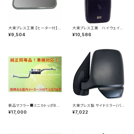
大東プレス工業 【ヒーター付】サ
大東プレス工業 ハイウェイミ
イドミラー/バックミラーJ08 DI
ラー 800Rヒーター無 トラッ
¥9,504
¥10,586
-7Z
ク用 トラック DI-6021AXY
新品マフラー■ミニカトッポBJ
大東プレス製 サイドミラー/バッ
H42A H42V H47A H47V純
クミラー左 (助手席側) アクティ
¥17,000
¥7,022
正同等/車検対応 065-75
トラック HA6 HA7 DI-650