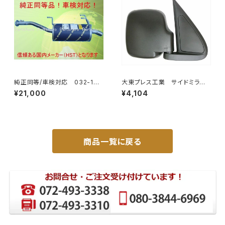
純正同等/車検対応 032-132
大東プレス工業 サイドミラー/
タウンエース ライトエース トラ
バックミラダイハツ ハイゼッ
¥21,000
¥4,104
ック
ト 右 99年～ DI-646
商品一覧に戻る