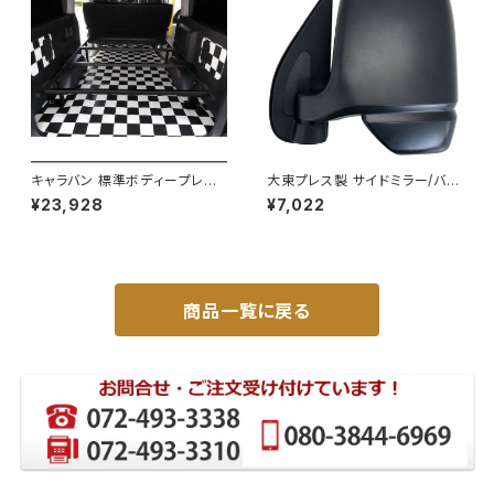
キャラバン 標準ボディープレミ
大東プレス製 サイドミラー/バッ
アムＧＸ/ＧＸライダ～用ベッドキ
クミラー左 (助手席側) アクティ
¥23,928
¥7,022
ットフレーム GZ100-1
トラック HA6 HA7 DI-650
商品一覧に戻る