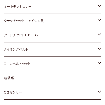
スバル
三菱
三菱
いすゞ
GOLF
ＷＡＧＥＮ
ホンダ
スズキ
オートテンショナー
スバル
スバル
ダイハツ
ＷＡＧＥＮ
ＶＯＬＶＯ
スズキ
ダイハツ
トヨタ
クラッチセット アイシン製
マツダ
アストロ（シボレー）
日産
日産
ホンダ
クラッチセットＥＸＥＤＹ
三菱
クライスラー
ダイハツ
ホンダ
スズキ
ホンダ
タイミングベルト
スバル
マツダ
マツダ
ダイハツ
スズキ
トヨタ
ファンベルトセット
日野
三菱
マツダ
日産
スズキ
トヨタ
電装系
スバル
三菱
ダイハツ
ダイハツ
ホンダ
Ｏ２センサー