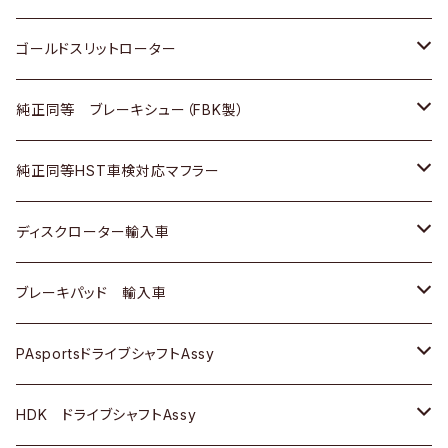
三菱ふそう
三菱ふそう
その他
スバル
マツダ
三菱
ダイハツ
日産
スズキ
ホンダ
トヨタ
ゴールドスリットローター
ＢＭＷ
三菱
マツダ
いすゞ
日産
日産
ホンダ
トヨタ
純正同等 ブレーキシュー（FBK製）
スバル
三菱
ダイハツ
ダイハツ
いすゞ
スズキ
ホンダ
ホンダ
純正同等HST車検対応マフラー
スバル
マツダ
マツダ
ダイハツ
日産
スズキ
スズキ
トヨタ
ディスクローター輸入車
三菱
三菱
マツダ
ダイハツ
日産
日産
ホンダ
ＡＵＤＩ
ブレーキパッド 輸入車
スバル
スバル
三菱
マツダ
ダイハツ
ダイハツ
スズキ
ＢＥＮＺ
ＢＥＮＺ
PAsportsドライブシャフトAssy
ＢＥＮＺ
スバル
三菱
マツダ
マツダ
日産
ＢＭＷ
ＢＭＷ
トヨタ
HDK ドライブシャフトAssy