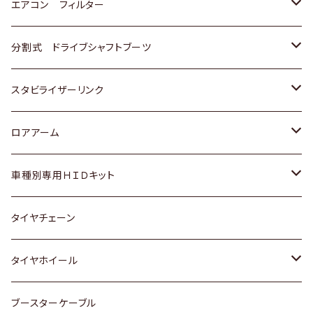
スバル
マツダ
三菱
スズキ
トヨタ
エアコン フィルター
三菱
スバル
日産
ホンダ
トヨタ
分割式 ドライブシャフトブーツ
スバル
いすゞ
スズキ
ホンダ
トヨタ
スタビライザーリンク
ダイハツ
日産
スズキ
ホンダ
トヨタ
ロアアーム
マツダ
ダイハツ
日産
スズキ
ホンダ
ホンダ
車種別専用ＨＩＤキット
三菱
マツダ
いすゞ
日産
スズキ
スズキ
トヨタ
タイヤチェーン
マツダ
スバル
三菱
ダイハツ
ダイハツ
日産
日産
タイヤホイール
レクサス
スバル
マツダ
スバル
ダイハツ
ダイハツ
トヨタ
ブースターケーブル