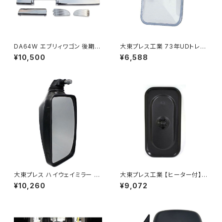
DA64W エブリィワゴン 後期型
大東プレス工業 73年UDトレー
平成22年5月～ フロント バンパ
ラーミラーL013 （P付） DI-52
¥10,500
¥6,588
ー メッキ グリル セット PZター
ボ PZターボSP等 JP-T190
大東プレス ハイウェイミラー R1
大東プレス工業 【ヒーター付】サ
000 326×206 DI-5101AXY
イドミラー/バックミラーJ08 DI
¥10,260
¥9,072
-7BZ