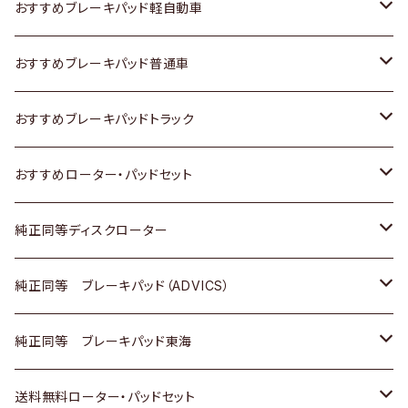
スズキ
ホンダ
トヨタ
おすすめブレーキパッド軽自動車
日産
スズキ
スズキ
トヨタ
おすすめブレーキパッド普通車
いすゞ
日産
日産
ホンダ
トヨタ
おすすめブレーキパッドトラック
ダイハツ
いすゞ
いすゞ
スズキ
ホンダ
トヨタ
おすすめローター・パッドセット
マツダ
ダイハツ
ダイハツ
日産
スズキ
日産
トヨタ
純正同等ディスクローター
三菱
マツダ
三菱
ダイハツ
日産
いすゞ
ホンダ
トヨタ
純正同等 ブレーキパッド（ADVICS）
スバル
三菱
日野
マツダ
いすゞ
ダイハツ
スズキ
ホンダ
トヨタ
純正同等 ブレーキパッド東海
日野
日野
三菱ふそう
三菱
ダイハツ
マツダ
日産
スズキ
ホンダ
トヨタ
送料無料ローター・パッドセット