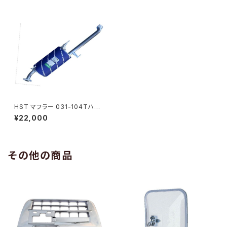
HST マフラー 031-104Tハイ
エース TRH229W 4WD トヨ
¥22,000
タ 本体オールステンレス パイプ
ステンレス 騒音規制適合品 車
検対応 純正同等
その他の商品