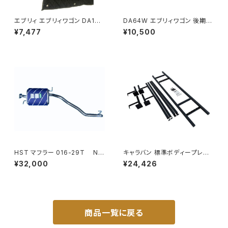
エブリィ エブリィワゴン DA17V
DA64W エブリィワゴン 後期型
DA17W サンシェード エブリー
平成22年5月～ フロント バンパ
¥7,477
¥10,500
マルチサンシェード 車種専用 8
ー メッキ グリル セット PZター
枚set カーテン 遮光 車中泊 JP
ボ PZターボSP等 JP-T190
-TYD-DA17
HST マフラー 016-29T NV
キャラバン 標準ボディープレミ
350キャラバン VR2E26 ニッサ
アムＧＸ/ＧＸライダ～用ベッドキ
¥32,000
¥24,426
ン 本体オールステンレス 車検
ットフレーム GZ100-1
対応 純正同等
商品一覧に戻る