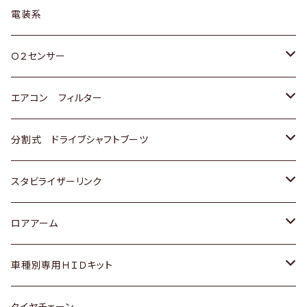
日野
三菱
マツダ
日産
スズキ
トヨタ
電装系
スバル
三菱
ダイハツ
ダイハツ
ホンダ
Ｏ２センサー
スバル
マツダ
三菱
スズキ
トヨタ
エアコン フィルター
三菱
スバル
日産
ホンダ
トヨタ
分割式 ドライブシャフトブーツ
スバル
いすゞ
スズキ
ホンダ
トヨタ
スタビライザーリンク
ダイハツ
日産
スズキ
ホンダ
トヨタ
ロアアーム
マツダ
ダイハツ
日産
スズキ
ホンダ
ホンダ
車種別専用ＨＩＤキット
三菱
マツダ
いすゞ
日産
スズキ
スズキ
トヨタ
タイヤチェーン