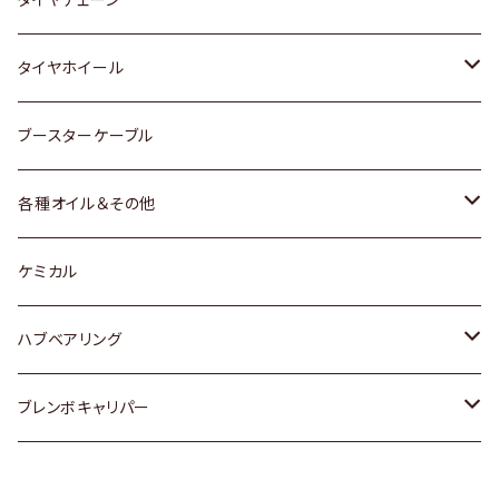
マツダ
スバル
三菱
ダイハツ
ダイハツ
日産
日産
タイヤホイール
レクサス
スバル
マツダ
スバル
ダイハツ
ダイハツ
トヨタ
ブースターケーブル
三菱
マツダ
マツダ
ホンダ
各種オイル＆その他
スバル
スバル
スズキ
ディーデル洗浄添加剤
ケミカル
日産
ハブベアリング
ダイハツ
トヨタ
ブレンボキャリパー
ホンダ
ホンダ