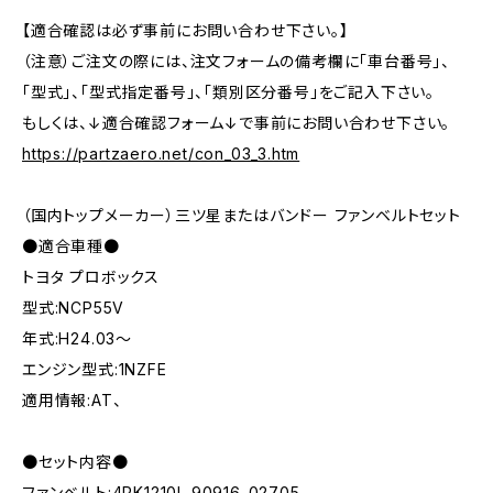
【適合確認は必ず事前にお問い合わせ下さい。】
（注意）ご注文の際には、注文フォームの備考欄に「車台番号」、
「型式」、「型式指定番号」、「類別区分番号」をご記入下さい。
もしくは、↓適合確認フォーム↓で事前にお問い合わせ下さい。
https://partzaero.net/con_03_3.htm
（国内トップメーカー）三ツ星またはバンドー ファンベルトセット
●適合車種●
トヨタ プロボックス
型式:NCP55V
年式:H24.03～
エンジン型式:1NZFE
適用情報:AT、
●セット内容●
ファンベルト:4PK1210L 90916-02705