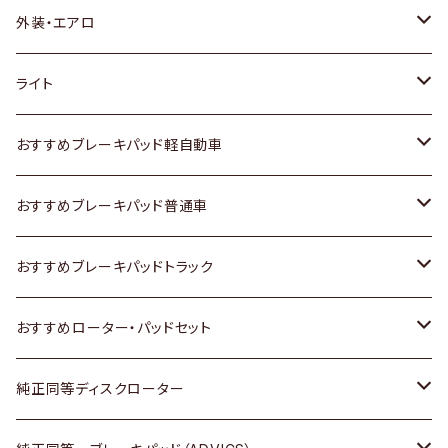
トヨタ
外装・エアロ
ホンダ
トヨタ
ライト
スズキ
ホンダ
トヨタ
おすすめブレーキパッド軽自動車
日産
スズキ
スズキ
トヨタ
おすすめブレーキパッド普通車
いすゞ
日産
日産
ホンダ
トヨタ
おすすめブレーキパッドトラック
ダイハツ
いすゞ
いすゞ
スズキ
ホンダ
トヨタ
おすすめローター・パッドセット
マツダ
ダイハツ
ダイハツ
日産
スズキ
日産
トヨタ
純正同等ディスクローター