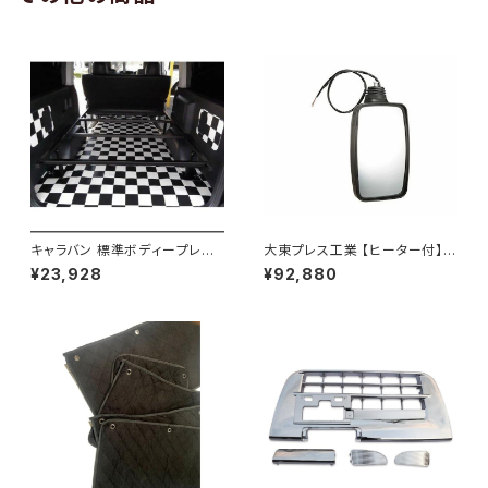
キャラバン 標準ボディープレミ
大東プレス工業 【ヒーター付】
アムＧＸ/ＧＸライダ～用ベッドキ
ハイウェイミラー リモコン+ヒー
¥23,928
¥92,880
ットフレーム GZ100-1
ター付 DI-6121CXE