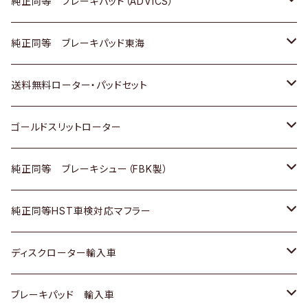
三菱
マツダ
三菱
ダイハツ
日産
いすゞ
ホンダ
トヨタ
純正同等 ブレーキパッド（ADVICS）
スバル
三菱
日野
マツダ
いすゞ
ダイハツ
スズキ
ホンダ
トヨタ
純正同等 ブレーキパッド東海
日野
日野
三菱ふそう
三菱
ダイハツ
マツダ
日産
スズキ
ホンダ
トヨタ
送料無料ローター・パッドセット
三菱ふそう
三菱ふそう
その他
スバル
マツダ
三菱
ダイハツ
日産
スズキ
ホンダ
トヨタ
ゴールドスリットローター
ＢＭＷ
三菱
マツダ
いすゞ
日産
日産
ホンダ
トヨタ
純正同等 ブレーキシュー（FBK製）
スバル
三菱
ダイハツ
ダイハツ
いすゞ
スズキ
ホンダ
ホンダ
純正同等HST車検対応マフラー
スバル
マツダ
マツダ
ダイハツ
日産
スズキ
スズキ
トヨタ
ディスクローター輸入車
三菱
三菱
マツダ
ダイハツ
日産
日産
ホンダ
ＡＵＤＩ
ブレーキパッド 輸入車