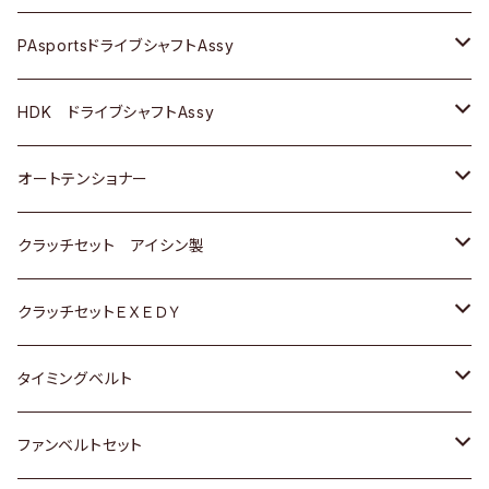
スバル
スバル
三菱
マツダ
ダイハツ
ダイハツ
スズキ
ＢＥＮＺ
ＢＥＮＺ
PAsportsドライブシャフトAssy
ＢＥＮＺ
スバル
三菱
マツダ
マツダ
日産
ＢＭＷ
ＢＭＷ
トヨタ
HDK ドライブシャフトAssy
スバル
三菱
三菱
いすゞ
GOLF
ＷＡＧＥＮ
ホンダ
スズキ
オートテンショナー
スバル
スバル
ダイハツ
ＷＡＧＥＮ
ＶＯＬＶＯ
スズキ
ダイハツ
トヨタ
クラッチセット アイシン製
マツダ
アストロ（シボレー）
日産
日産
ホンダ
クラッチセットＥＸＥＤＹ
三菱
クライスラー
ダイハツ
ホンダ
スズキ
ホンダ
タイミングベルト
スバル
マツダ
マツダ
ダイハツ
スズキ
トヨタ
ファンベルトセット