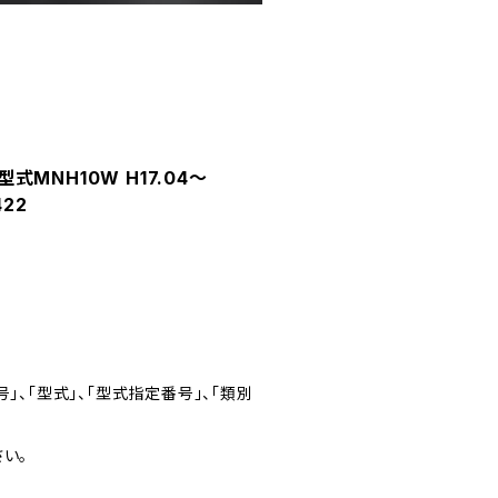
式MNH10W H17.04～
422
」、「型式」、「型式指定番号」、「類別
い。