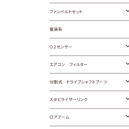
スバル
マツダ
マツダ
ダイハツ
スズキ
トヨタ
ファンベルトセット
日野
三菱
マツダ
日産
スズキ
トヨタ
電装系
スバル
三菱
ダイハツ
ダイハツ
ホンダ
Ｏ２センサー
スバル
マツダ
三菱
スズキ
トヨタ
エアコン フィルター
三菱
スバル
日産
ホンダ
トヨタ
分割式 ドライブシャフトブーツ
スバル
いすゞ
スズキ
ホンダ
トヨタ
スタビライザーリンク
ダイハツ
日産
スズキ
ホンダ
トヨタ
ロアアーム