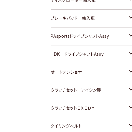
ディスクローター輸入車
三菱
三菱
マツダ
ダイハツ
日産
日産
ホンダ
ＡＵＤＩ
ブレーキパッド 輸入車
スバル
スバル
三菱
マツダ
ダイハツ
ダイハツ
スズキ
ＢＥＮＺ
ＢＥＮＺ
PAsportsドライブシャフトAssy
ＢＥＮＺ
スバル
三菱
マツダ
マツダ
日産
ＢＭＷ
ＢＭＷ
トヨタ
HDK ドライブシャフトAssy
スバル
三菱
三菱
いすゞ
GOLF
ＷＡＧＥＮ
ホンダ
スズキ
オートテンショナー
スバル
スバル
ダイハツ
ＷＡＧＥＮ
ＶＯＬＶＯ
スズキ
ダイハツ
トヨタ
クラッチセット アイシン製
マツダ
アストロ（シボレー）
日産
日産
ホンダ
クラッチセットＥＸＥＤＹ
三菱
クライスラー
ダイハツ
ホンダ
スズキ
ホンダ
タイミングベルト