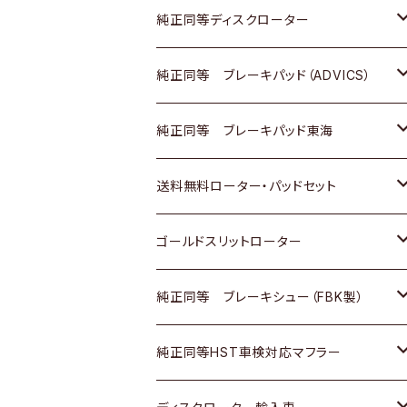
マツダ
ダイハツ
ダイハツ
日産
スズキ
日産
トヨタ
純正同等ディスクローター
三菱
マツダ
三菱
ダイハツ
日産
いすゞ
ホンダ
トヨタ
純正同等 ブレーキパッド（ADVICS）
スバル
三菱
日野
マツダ
いすゞ
ダイハツ
スズキ
ホンダ
トヨタ
純正同等 ブレーキパッド東海
日野
日野
三菱ふそう
三菱
ダイハツ
マツダ
日産
スズキ
ホンダ
トヨタ
送料無料ローター・パッドセット
三菱ふそう
三菱ふそう
その他
スバル
マツダ
三菱
ダイハツ
日産
スズキ
ホンダ
トヨタ
ゴールドスリットローター
ＢＭＷ
三菱
マツダ
いすゞ
日産
日産
ホンダ
トヨタ
純正同等 ブレーキシュー（FBK製）
スバル
三菱
ダイハツ
ダイハツ
いすゞ
スズキ
ホンダ
ホンダ
純正同等HST車検対応マフラー
スバル
マツダ
マツダ
ダイハツ
日産
スズキ
スズキ
トヨタ