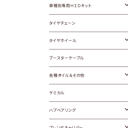
マツダ
ダイハツ
日産
スズキ
ホンダ
ホンダ
車種別専用ＨＩＤキット
三菱
マツダ
いすゞ
日産
スズキ
スズキ
トヨタ
タイヤチェーン
マツダ
スバル
三菱
ダイハツ
ダイハツ
日産
日産
タイヤホイール
レクサス
スバル
マツダ
スバル
ダイハツ
ダイハツ
トヨタ
ブースターケーブル
三菱
マツダ
マツダ
ホンダ
各種オイル＆その他
スバル
スバル
スズキ
ディーデル洗浄添加剤
ケミカル
日産
ハブベアリング
ダイハツ
トヨタ
ブレンボキャリパー