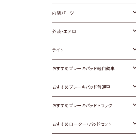
内装パーツ
トヨタ
外装・エアロ
ホンダ
トヨタ
ライト
スズキ
ホンダ
トヨタ
おすすめブレーキパッド軽自動車
日産
スズキ
スズキ
トヨタ
おすすめブレーキパッド普通車
いすゞ
日産
日産
ホンダ
トヨタ
おすすめブレーキパッドトラック
ダイハツ
いすゞ
いすゞ
スズキ
ホンダ
トヨタ
おすすめローター・パッドセット