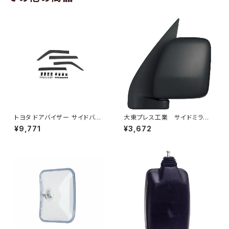
トヨタ ドアバイザー サイドバイ
大東プレス工業 サイドミラー/
ザー タンク 900系 ルーミー 9
バックミラーダイハツ ハイゼッ
¥9,771
¥3,672
00系 M900A M910A サイドド
トカーゴ 左 06年～ DI-64
ア 金具付き ZERO DS13
9