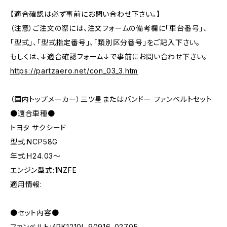
【適合確認は必ず事前にお問い合わせ下さい。】
（注意）ご注文の際には、注文フォームの備考欄に「車台番号」、
「型式」、「型式指定番号」、「類別区分番号」をご記入下さい。
もしくは、↓適合確認フォーム↓で事前にお問い合わせ下さい。
https://partzaero.net/con_03_3.htm
（国内トップメーカー）三ツ星またはバンドー ファンベルトセット
●適合車種●
トヨタ サクシード
型式:NCP58G
年式:H24.03～
エンジン型式:1NZFE
適用情報:
●セット内容●
ファンベルト:4PK1210L 90916-02705