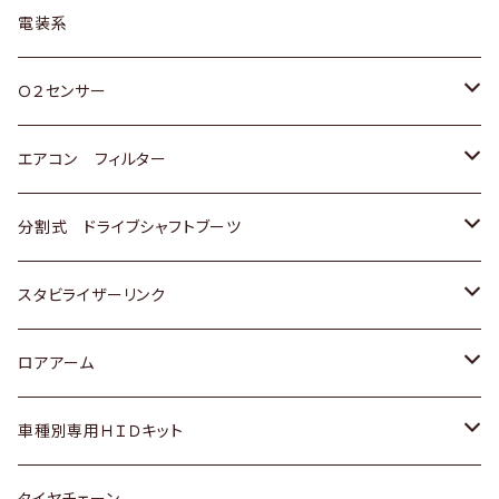
日野
三菱
マツダ
日産
スズキ
トヨタ
電装系
スバル
三菱
ダイハツ
ダイハツ
ホンダ
Ｏ２センサー
スバル
マツダ
三菱
スズキ
トヨタ
エアコン フィルター
三菱
スバル
日産
ホンダ
トヨタ
分割式 ドライブシャフトブーツ
スバル
いすゞ
スズキ
ホンダ
トヨタ
スタビライザーリンク
ダイハツ
日産
スズキ
ホンダ
トヨタ
ロアアーム
マツダ
ダイハツ
日産
スズキ
ホンダ
ホンダ
車種別専用ＨＩＤキット
三菱
マツダ
いすゞ
日産
スズキ
スズキ
トヨタ
タイヤチェーン