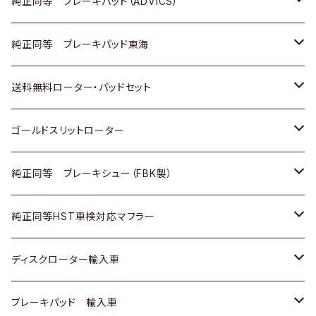
三菱
マツダ
三菱
ダイハツ
日産
いすゞ
ホンダ
トヨタ
純正同等 ブレーキパッド（ADVICS）
スバル
三菱
日野
マツダ
いすゞ
ダイハツ
スズキ
ホンダ
トヨタ
純正同等 ブレーキパッド東海
日野
日野
三菱ふそう
三菱
ダイハツ
マツダ
日産
スズキ
ホンダ
トヨタ
送料無料ローター・パッドセット
三菱ふそう
三菱ふそう
その他
スバル
マツダ
三菱
ダイハツ
日産
スズキ
ホンダ
トヨタ
ゴールドスリットローター
ＢＭＷ
三菱
マツダ
いすゞ
日産
日産
ホンダ
トヨタ
純正同等 ブレーキシュー（FBK製）
スバル
三菱
ダイハツ
ダイハツ
いすゞ
スズキ
ホンダ
ホンダ
純正同等HST車検対応マフラー
スバル
マツダ
マツダ
ダイハツ
日産
スズキ
スズキ
トヨタ
ディスクローター輸入車
三菱
三菱
マツダ
ダイハツ
日産
日産
ホンダ
ＡＵＤＩ
ブレーキパッド 輸入車