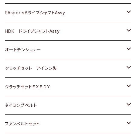
スバル
スバル
三菱
マツダ
ダイハツ
ダイハツ
スズキ
ＢＥＮＺ
ＢＥＮＺ
PAsportsドライブシャフトAssy
ＢＥＮＺ
スバル
三菱
マツダ
マツダ
日産
ＢＭＷ
ＢＭＷ
トヨタ
HDK ドライブシャフトAssy
スバル
三菱
三菱
いすゞ
GOLF
ＷＡＧＥＮ
ホンダ
スズキ
オートテンショナー
スバル
スバル
ダイハツ
ＷＡＧＥＮ
ＶＯＬＶＯ
スズキ
ダイハツ
トヨタ
クラッチセット アイシン製
マツダ
アストロ（シボレー）
日産
日産
ホンダ
クラッチセットＥＸＥＤＹ
三菱
クライスラー
ダイハツ
ホンダ
スズキ
ホンダ
タイミングベルト
スバル
マツダ
マツダ
ダイハツ
スズキ
トヨタ
ファンベルトセット