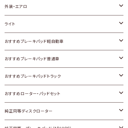
トヨタ
外装・エアロ
ホンダ
トヨタ
ライト
スズキ
ホンダ
トヨタ
おすすめブレーキパッド軽自動車
日産
スズキ
スズキ
トヨタ
おすすめブレーキパッド普通車
いすゞ
日産
日産
ホンダ
トヨタ
おすすめブレーキパッドトラック
ダイハツ
いすゞ
いすゞ
スズキ
ホンダ
トヨタ
おすすめローター・パッドセット
マツダ
ダイハツ
ダイハツ
日産
スズキ
日産
トヨタ
純正同等ディスクローター