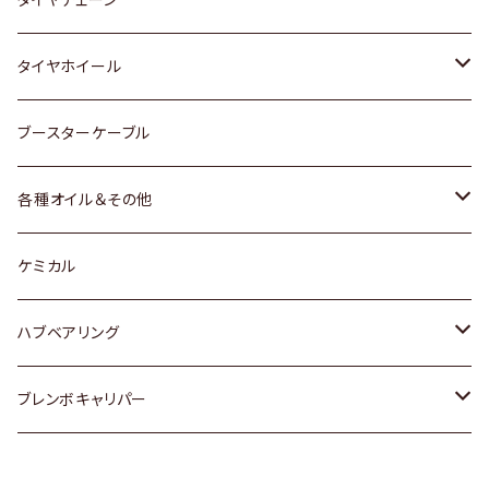
マツダ
スバル
三菱
ダイハツ
ダイハツ
日産
日産
タイヤホイール
レクサス
スバル
マツダ
スバル
ダイハツ
ダイハツ
トヨタ
ブースターケーブル
三菱
マツダ
マツダ
ホンダ
各種オイル＆その他
スバル
スバル
スズキ
ディーデル洗浄添加剤
ケミカル
日産
ハブベアリング
ダイハツ
トヨタ
ブレンボキャリパー
ホンダ
ホンダ