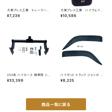
大東プレス工業 トレーラーミ
大東プレス工業 ハイウェイミ
ラー UD L013 NS角型
ラー 800Rヒーター無 トラッ
¥7,236
¥10,586
左 DI-58
ク用 トラック DI-6021AXY
200系 ハイエース 標準用 シャ
ハイゼット トラック ジャンボ S5
ックル 付き ヒッチ メンバー ボ
00P S510P S500 S510 系 ワ
¥33,399
¥8,225
ールマウント ヒッチマウント トレ
イド ドアバイザー止め具付ピク
ーラー 牽引 SP 1000kg S-GL
シス サンバー サイド サンバイザ
DX JP-SY-FB04
ー JP-YD-HIJET
商品一覧に戻る