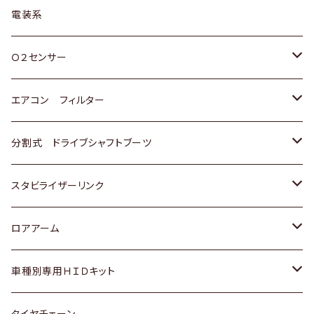
日野
三菱
マツダ
日産
スズキ
トヨタ
電装系
スバル
三菱
ダイハツ
ダイハツ
ホンダ
Ｏ２センサー
スバル
マツダ
三菱
スズキ
トヨタ
エアコン フィルター
三菱
スバル
日産
ホンダ
トヨタ
分割式 ドライブシャフトブーツ
スバル
いすゞ
スズキ
ホンダ
トヨタ
スタビライザーリンク
ダイハツ
日産
スズキ
ホンダ
トヨタ
ロアアーム
マツダ
ダイハツ
日産
スズキ
ホンダ
ホンダ
車種別専用ＨＩＤキット
三菱
マツダ
いすゞ
日産
スズキ
スズキ
トヨタ
タイヤチェーン