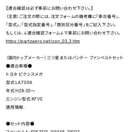
【適合確認は必ず事前にお問い合わせ下さい。】
（注意）ご注文の際には、注文フォームの備考欄に「車台番号」、
「型式」、「型式指定番号」、「類別区分番号」をご記入下さい。
もしくは、↓適合確認フォーム↓で事前にお問い合わせ下さい。
https://partzaero.net/con_03_3.htm
（国内トップメーカー）三ツ星またはバンドー ファンベルトセット
●適合車種●
トヨタ ピクシスメガ
型式:LA700A
年式:H28.05～
エンジン型式:KFVE
適用情報:
●セット内容●
ファンベルト:4PK750L 90048-31093