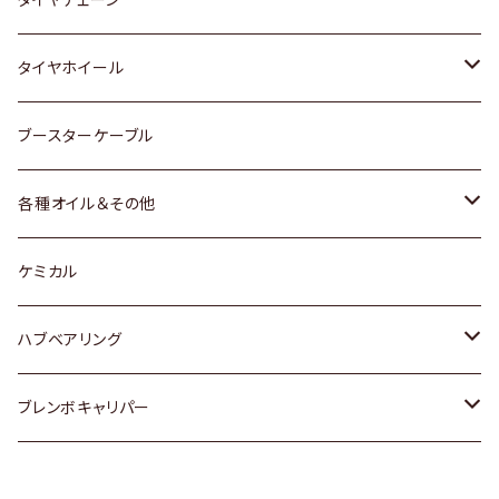
マツダ
スバル
三菱
ダイハツ
ダイハツ
日産
日産
タイヤホイール
レクサス
スバル
マツダ
スバル
ダイハツ
ダイハツ
トヨタ
ブースターケーブル
三菱
マツダ
マツダ
ホンダ
各種オイル＆その他
スバル
スバル
スズキ
ディーデル洗浄添加剤
ケミカル
日産
ハブベアリング
ダイハツ
トヨタ
ブレンボキャリパー
ホンダ
ホンダ