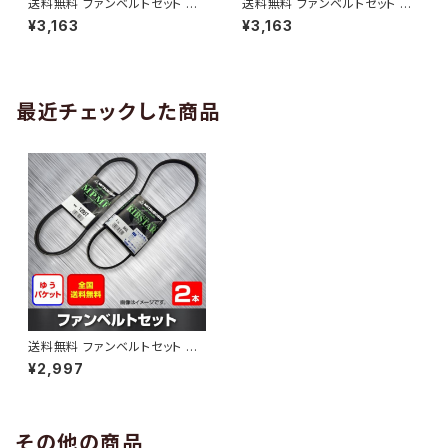
送料無料 ファンベルトセット ト
送料無料 ファンベルトセット ト
ヨタ プロボックス 型式NCP58
ヨタ プロボックス 型式NCP50
¥3,163
¥3,163
G H14.06～H15.06 （国内トッ
V H24.03～ （国内トップメーカ
プメーカー） 2本セット HAB-13
ー） 2本セット HAB-1313
12
最近チェックした商品
送料無料 ファンベルトセット ト
ヨタ ピクシスメガ 型式LA700A
¥2,997
H28.05～ （国内トップメーカ
ー） 2本セット HAB-1401
その他の商品