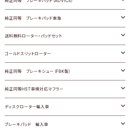
三菱
マツダ
三菱
ダイハツ
日産
いすゞ
ホンダ
トヨタ
純正同等 ブレーキパッド（ADVICS）
スバル
三菱
日野
マツダ
いすゞ
ダイハツ
スズキ
ホンダ
トヨタ
純正同等 ブレーキパッド東海
日野
日野
三菱ふそう
三菱
ダイハツ
マツダ
日産
スズキ
ホンダ
トヨタ
送料無料ローター・パッドセット
三菱ふそう
三菱ふそう
その他
スバル
マツダ
三菱
ダイハツ
日産
スズキ
ホンダ
トヨタ
ゴールドスリットローター
ＢＭＷ
三菱
マツダ
いすゞ
日産
日産
ホンダ
トヨタ
純正同等 ブレーキシュー（FBK製）
スバル
三菱
ダイハツ
ダイハツ
いすゞ
スズキ
ホンダ
ホンダ
純正同等HST車検対応マフラー
スバル
マツダ
マツダ
ダイハツ
日産
スズキ
スズキ
トヨタ
ディスクローター輸入車
三菱
三菱
マツダ
ダイハツ
日産
日産
ホンダ
ＡＵＤＩ
ブレーキパッド 輸入車