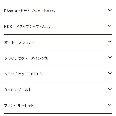
スバル
スバル
三菱
マツダ
ダイハツ
ダイハツ
スズキ
ＢＥＮＺ
ＢＥＮＺ
PAsportsドライブシャフトAssy
ＢＥＮＺ
スバル
三菱
マツダ
マツダ
日産
ＢＭＷ
ＢＭＷ
トヨタ
HDK ドライブシャフトAssy
スバル
三菱
三菱
いすゞ
GOLF
ＷＡＧＥＮ
ホンダ
スズキ
オートテンショナー
スバル
スバル
ダイハツ
ＷＡＧＥＮ
ＶＯＬＶＯ
スズキ
ダイハツ
トヨタ
クラッチセット アイシン製
マツダ
アストロ（シボレー）
日産
日産
ホンダ
クラッチセットＥＸＥＤＹ
三菱
クライスラー
ダイハツ
ホンダ
スズキ
ホンダ
タイミングベルト
スバル
マツダ
マツダ
ダイハツ
スズキ
トヨタ
ファンベルトセット