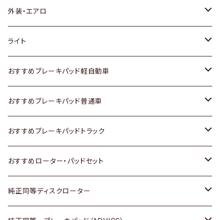
トヨタ
外装・エアロ
ホンダ
トヨタ
ライト
スズキ
ホンダ
トヨタ
おすすめブレーキパッド軽自動車
日産
スズキ
スズキ
トヨタ
おすすめブレーキパッド普通車
いすゞ
日産
日産
ホンダ
トヨタ
おすすめブレーキパッドトラック
ダイハツ
いすゞ
いすゞ
スズキ
ホンダ
トヨタ
おすすめローター・パッドセット
マツダ
ダイハツ
ダイハツ
日産
スズキ
日産
トヨタ
純正同等ディスクローター