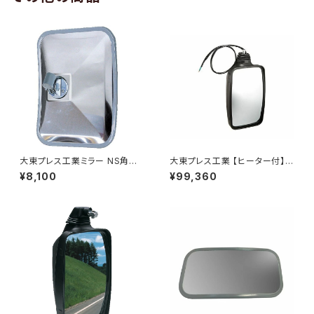
大東プレス工業ミラー NS角型
大東プレス工業 【ヒーター付】ハ
トレーラーﾐﾗｰ (SUS) L013 DI
イウェイミラー リモコン+ヒータ
¥8,100
¥99,360
-58SUS
ー付 DI-6021CXE